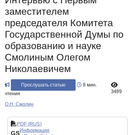
Интервью с Первым
заместителем
председателя Комитета
Государственной Думы по
образованию и науке
Смолиным Олегом
Николаевичем
Прослушать статью
8 мин.
3489
чтения
О.Н. Смолин
PDF (RUS)
Информация
GS