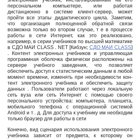
персональном компьютере, или работая
дистанционно в системе клиент-сервер, может
пройти все этапы дидактического цикла. Заметим,
что организация полноценной обратной связи
возможна только во втором случае, т е в процессе
работы в сети Интернет, как это реализовано,
например, в серии учебников по высшей математике
в СДО МАИ
CLASS
.
NET
[
Кибзун
;
СДО МАИ CLASS
]
. Контент электронных учебников и управляющая
программная оболочка физически расположены на
сервере учебного заведения, что позволяет
обеспечить доступ к статистическим данным в любой
момент времени, изменять при необходимости кон­
тент электронного учебника и обеспечить защиту
данных . Пользователи работают через локальную
сеть вуза или сеть Интернет с помощью своего
персонального устройства: компьютера, планшета,
мобильного телефона с операционной системой
Android
и т . д. Для доступа к учебнику им необходим
только браузер для работы в сети
Конечно, вид сценария использования электронного
учебника зависит от предмета, к которому он