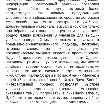
информации Электронный учебник позволяет
студенту выбрать тот путь, который более
соответствует его личным предпочтениям
Современные информационные средства допускают
«многослойность» текста электронного учебника,
дополнительные материалы визуализируются только
при обращении к ним, не нагружая и не усложняя
общую линию изложения В учебнике для высших
учебных заведений мы не можем отказаться от
предметно-ориентированного подхода, поскольку
готовим специалистов, и учащиеся уже
предварительно выбрали область и профиль своей
будущей профессиональной деятельности Однако,
находясь в рамках научного изложения, мы можем
снабдить теоретическую часть интерактивными
включениями, как это сделали шведские математики
Якоб Стрём, Калле Острём и Томас Акенин-Мёллер в
своей «Захватывающей линейной алгебре»
[
Ström
]
.
Интерактивный процесс позволяет быстрее
усваивать предмет, практически мгновенно
схватывая тему и погружаясь в линейную алгебру
Вдобавок к интерактивным иллюстрациям, учебник
снабжен всплывающими подсказками с