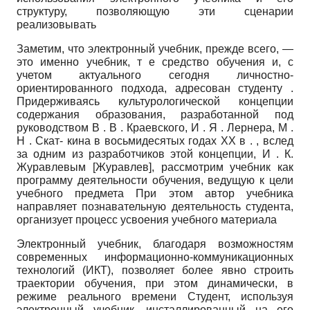
структуру, позволяющую эти сценарии
реализовывать
Заметим, что электронный учебник, прежде всего, —
это именно учебник, т е средство обучения и, с
учетом актуального сегодня личностно-
ориентированного подхода, адресован студенту .
Придерживаясь культурологической концепции
содержания образования, разработанной под
руководством В . В . Краевского, И . Я . Лернера, М .
Н . Скат- кина в восьмидесятых годах XX в . , вслед
за одним из разработчиков этой концепции, И . К.
Журавлевым
[
Журавлев
]
, рассмотрим учебник как
программу деятельности обучения, ведущую к цели
учебного предмета При этом автор учебника
направляет познавательную деятельность студента,
организует процесс усвоения учебного материала
Электронный учебник, благодаря возможностям
современных информационно-коммуникационных
технологий (ИКТ), позволяет более явно строить
траектории обучения, при этом динамически, в
режиме реального времени Студент, используя
электронный учебник, инсталлированный на его