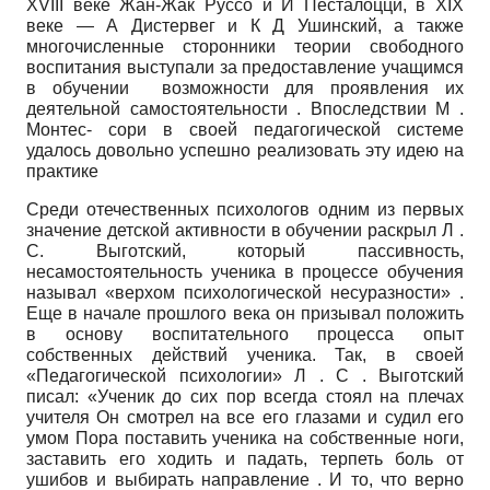
XVIII веке Жан-Жак Руссо и И Песталоцци, в XIX
веке — А Дистервег и К Д Ушинский, а также
многочисленные сторонники теории свободного
воспитания выступали за предоставление учащимся
в обучении
возможности для проявления их
деятельной самостоятельности . Впоследствии М .
Монтес- сори в своей педагогической системе
удалось довольно успешно реализовать эту идею на
практике
Среди отечественных психологов одним из первых
значение детской активности в обучении раскрыл Л .
С. Выготский, который пассивность,
несамостоятельность ученика в процессе обучения
называл «верхом психологической несуразности» .
Еще в начале прошлого века он призывал положить
в основу воспитательного процесса опыт
собственных действий ученика. Так, в своей
«Педагогической психологии» Л . С . Выготский
писал: «Ученик до сих пор всегда стоял на плечах
учителя Он смотрел на все его глазами и судил его
умом Пора поставить ученика на собственные ноги,
заставить его ходить и падать, терпеть боль от
ушибов и выбирать направление . И то, что верно