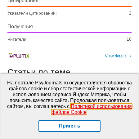
Цитирования
Указатели цитирований:
2
Получения
Читатели:
10
View details
Статьи по теме
На портале PsyJournals.ru осуществляется обработка
Островерх О.С.
файлов cookie и сбор статистической информации с
Образовательное пространство учебной
использованием сервиса Яндекс.Метрика, чтобы
деятельности как условие субъектностиее
повысить качество сайта. Продолжая пользоваться
участников
сайтом, вы соглашаетесь с
Политикой использования
файлов Cookie
.
Клиническая психология
|
Коробейников И.А.,
Бабкина Н.В.
Принять
Ребенок с ограниченными возможностями
здоровья: прогнозирование психосоциального