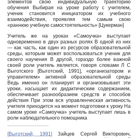
элементов свою индивидуальную траекторию
обучения Выбирая на уроке работу с учителем,
ученик становится инициатором их учебного
взаимодействия, проявляя тем самым свою
«раннюю учебную самостоятельность»
[
Цукерман
]
Учитель же на уроках «Самоучка» выступает
одновременно в двух разных ролях В одной из них
— как часть, как один из ресурсов образовательной
среды, которым может воспользоваться ученик для
своего научения В другой, гораздо более важной
своей роли учитель является, говоря словами Л С
Вы­готского
[
Выготский, 1991
]
, «организатором и
управителем» активной образовательной среды
Ведь именно он планирует и организовывает эти
уроки, насыщает их дидактическим содержанием,
обеспечивает разнообразием средств и способов
действия При этом вся управленческая активность
учителя приходится на момент подготовки к уроку На
самом уроке «Самоучка» учитель выступает лишь в
роли наблюдательного помощника
[
Выготский, 1991
]
Зайцев Сергей Викторович,