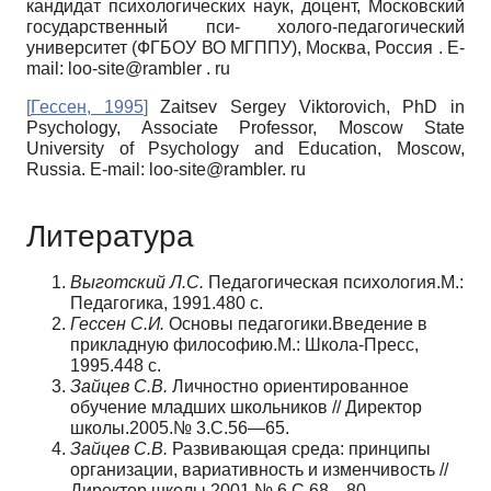
кандидат психологических наук, доцент, Московский
государственный пси- холого-педагогический
университет (ФГБОУ ВО МГППУ), Москва, Россия .
E-
mail: loo-site@rambler
.
ru
[
Гессен, 1995
]
Zaitsev Sergey Viktorovich,
PhD in
Psychology, Associate Professor, Moscow State
University of Psychology and Education, Moscow,
Russia. E-mail: loo-site@rambler. ru
Литература
Выготский Л.С.
Педагогическая психология.М.:
Педагогика, 1991.480 с.
Гессен С.И.
Основы педагогики.Введение в
прикладную философию.М.: Школа-Пресс,
1995.448 с.
Зайцев С.В.
Личностно ориентированное
обучение младших школьников // Директор
школы.2005.№ 3.С.56—65.
Зайцев С.В.
Развивающая среда: принципы
организации, вариативность и изменчивость //
Директор школы.2001.№ 6.С.68—80.