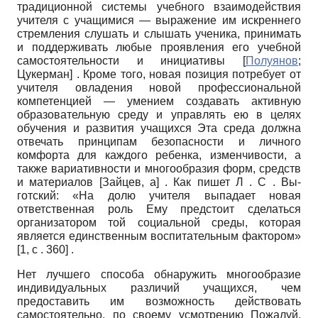
традиционной системы учебного взаимодействия
учителя с учащимися — выражение им искреннего
стремления слушать и слышать ученика, принимать
и поддерживать любые проявления его учебной
самостоятельности и инициативы
[
Полуянов
;
Цукерман
]
. Кроме того, новая позиция потребует от
учителя овладения новой профессиональной
компетенцией — умением создавать активную
образовательную среду и управлять ею в целях
обучения и развития учащихся Эта среда должна
отвечать принципам безопасности и личного
комфорта для каждого ребенка, изменчивости, а
также вариативности и многообразия форм, средств
и материалов
[
Зайцев, а
]
. Как пишет Л . С . Вы­
готский: «На долю учителя выпадает новая
ответственная роль Ему предстоит сделаться
организатором той социальной среды, которая
является единственным воспитательным фактором»
[1, с . 360] .
Нет лучшего способа обнаружить многообразие
индивидуальных различий учащихся, чем
предоставить им возможность действовать
самостоятельно, по своему усмотрению Пожалуй,