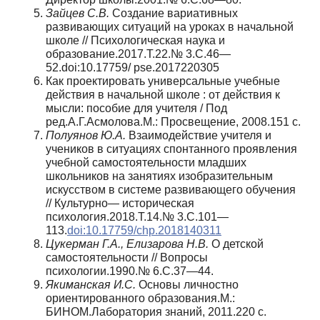
Зайцев С.В.
Создание вариативных
развивающих ситуаций на уроках в начальной
школе // Психологическая наука и
образование.2017.Т.22.№ 3.С.46—
52.doi:10.17759/ pse.2017220305
Как проектировать универсальные учебные
действия в начальной школе : от действия к
мысли: пособие для учителя / Под
ред.А.Г.Асмолова.М.: Просвещение, 2008.151 с.
Полуянов Ю.А.
Взаимодействие учителя и
учеников в ситуациях спонтанного проявления
учебной самостоятельности младших
школьников на занятиях изобразительным
искусством в системе развивающего обучения
// Культурно— историческая
психология.2018.Т.14.№ 3.С.101—
113.
doi:10.17759/chp.2018140311
Цукерман Г.А., Елизарова Н.В.
О детской
самостоятельности // Вопросы
психологии.1990.№ 6.С.37—44.
Якиманская И.С.
Основы личностно
ориентированного образования.М.:
БИНОМ.Лаборатория знаний, 2011.220 с.