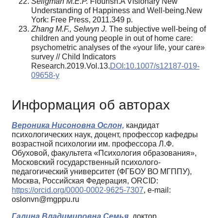
Seligman M.E.P.
Flourish.A Visionary New
Understanding of Happiness and Well-being.New
York: Free Press, 2011.349 p.
Zhang M.F., Selwyn J.
The subjective well-being of
children and young people in out of home care:
psychometric analyses of the «your life, your care»
survey // Child Indicators
Research.2019.Vol.13.
DOI:10.1007/s12187-019-
09658-y
Информация об авторах
Вероника Нисоновна Ослон,
кандидат
психологических наук, доцент, профессор кафедры
возрастной психологии им. профессора Л.Ф.
Обуховой, факультета «Психология образования»,
Московский государственный психолого-
педагогический университет (ФГБОУ ВО МГППУ),
Москва, Российская Федерация, ORCID:
https://orcid.org/0000-0002-9625-7307
, e-mail:
oslonvn@mgppu.ru
Галина Владимировна Семья,
доктор