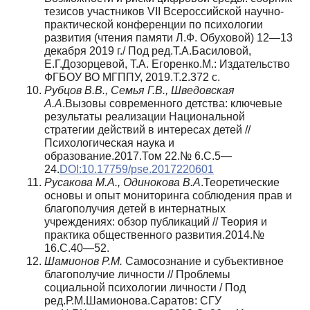
тезисов участников VII Всероссийской научно-
практической конференции по психологии
развития (чтения памяти Л.Ф. Обуховой) 12—13
декабря 2019 г./ Под ред.Т.А.Басиловой,
Е.Г.Дозорцевой, Т.А. Егоренко.М.: Издательство
ФГБОУ ВО МГППУ, 2019.Т.2.372 с.
Рубцов В.В., Семья Г.В., Шведовская
А.А
.Вызовы современного детства: ключевые
результаты реализации Национальной
стратегии действий в интересах детей //
Психологическая наука и
образование.2017.Том 22.№ 6.С.5—
24.
DOI:10.17759/pse.2017220601
Русакова М.А., Одинокова В.А
.Теоретические
основы и опыт мониторинга соблюдения прав и
благополучия детей в интернатных
учреждениях: обзор публикаций // Теория и
практика общественного развития.2014.№
16.С.40—52.
Шамионов Р.М.
Самосознание и субъективное
благополучие личности // Проблемы
социальной психологии личности / Под
ред.Р.М.Шамионова.Саратов: СГУ