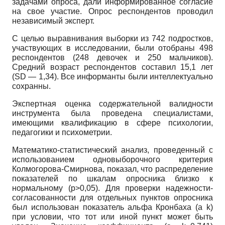
задачами опроса, дали информированное согласие
на свое участие. Опрос респондентов проводил
независимый эксперт.
С целью выравнивания выборки из 742 подростков,
участвующих в исследовании, были отобраны 498
респондентов (248 девочек и 250 мальчиков).
Средний возраст респондентов составил 15,1 лет
(SD — 1,34). Все информанты были интеллектуально
сохранны.
Экспертная оценка содержательной валидности
инструмента была проведена специалистами,
имеющими квалификацию в сфере психологии,
педагогики и психометрии.
Математико-статистический анализ, проведенный с
использованием одновыборочно­го критерия
Колмогорова-Смирнова, показал, что распределение
показателей по шкалам опросника близко к
нормальному (р>0,05). Для проверки надежности-
согласованности для отдельных пунктов опросника
был использован показатель альфа Кронбаха (a k)
при условии, что тот или иной пункт может быть