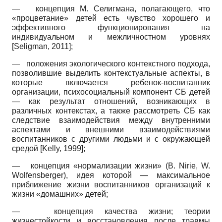
—
концепция М. Селигмана, полагающего, что
«процветание» детей есть чувство хорошего и
эффективного функционирования на
индивидуальном и межличностном уровнях
[
Seligman, 2011
]
;
—
положения экологического контекстного подхода,
позволившие выделить контек­стуальные аспекты, в
которые включается ребенок-воспитанник
организации, психосо­циальный компонент СБ детей
— как результат отношений, возникающих в
различных контекстах, а также рассмотреть СБ как
следствие взаимодействия между внутренними
аспектами и внешними взаимодействиями
воспитанников с другими людьми и с окружающей
средой
[
Kelly, 1999
]
;
—
концепция «нормализации жизни» (B. Nirie, W.
Wolfensberger), идея которой — максимальное
приближение жизни воспитанников организаций к
жизни «домашних» детей;
—
концепция качества жизни; теории
жизнестойкости и восстановления после травмы