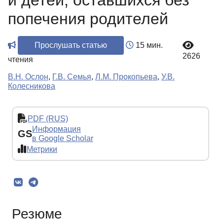
и детей, оставшихся без
попечения родителей
Прослушать статью
15 мин.
2626
чтения
В.Н. Ослон
,
Г.В. Семья
,
Л.М. Прокопьева
,
У.В.
Колесникова
PDF (RUS)
Информация
GS
в Google Scholar
Метрики
Резюме