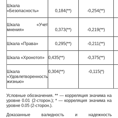
Шкала
«Безопасность»
0,184(**)
-0,254(**)
Шкала «Учет
мнения»
0,373(**)
-0,219(**)
Шкала «Права»
0,295(**)
-0,211(**)
Шкала «Хронотоп»
0,435(**)
-0,375(**)
Шкала
0,304(**)
-0,115(*)
«Удовлетворенность
жизнью»
Условные обозначения. ** — корреляция значима на
уровне 0.01 (2-сторон.); * — корреляция значима на
уровне 0.05 (2-сторон.).
Доказанные валидность и надежность