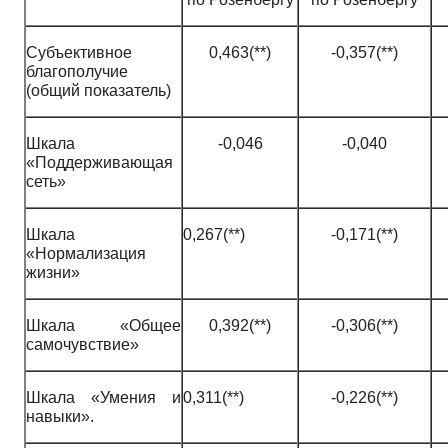
Субъективное
0,463(**)
-0,357(**)
благополучие
(общий показатель)
Шкала
-0,046
-0,040
«Поддерживающая
сеть»
Шкала
0,267(**)
-0,171(**)
«Нормализация
жизни»
Шкала «Общее
0,392(**)
-0,306(**)
самочувствие»
Шкала «Умения и
0,311(**)
-0,226(**)
навыки».