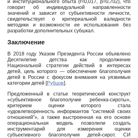
и институционального опыта (r=0,017, р=0,702), что
говорит об индивидуальной направленности
значений и зависит от субъективности личности,
свидетельствует о критериальной валидности
методики и возможности ее использования без
разработки дополнительных субшкал.
Заключение
В 2018 году Указом Президента России объявлено
Десятилетие детства как продолжение
Национальной стратегии действий в интересах
детей, цель которого — обеспечение благополучия
детей в России с фокусом внимания на уязвимые
категории детей
[
Рубцов
]
.
Предложенный в статье теоретический конструкт
«субъективное благополучие ребенка-сироты»,
критерием оценки которого стала
«удовлетворенность информантов “системой своих
отношений”», а также выстроенная на его основе
операциональная модель позволили создать
инструментарий для измерения оценки
субъективного благополучия детей-сирот. СИ