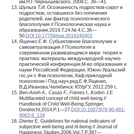
им.Н.Г.Чернышевского, 2008.С. 36—41.
Шульга Т.И.
Осознанность подростков-сирот и
подростков, оставшихся без попечения
родителей, как фактор психологического
благополучия // Психологическая наука и
образование.2019.Т.24.№ 4.C.36—
50.
DOI:10.17759/pse.2019240403
Ященко Е.Ф.
Субъективное благополучие и
самоактуализация // Психология в
современном развивающемся мире: теория и
практика: материалы международной научно-
практической конференции.М-во образования и
науки Российской Федерации, Южно-Уральский
гос.ун-т, Фак.психологии, Каф.прикладной
психологии / Под науч.ред.Е.Ф.Ященко,
В.Д.Иванова.Челябинск: ЮУрГУ, 2012.259 с.
Ben-Arieh A., Casas F., Fr
ø
nes I., Korbin J.E.
Multifaceted concept of child well-being //
Handbook of Child Well-Being.Springer,
Dordrecht.2014.P.1—27.
DOI:10.1007/978-90-481-
9063-8_134
Diener E.
Guidelines for national indicators of
subjective well-being and ill-being // Journal of
Happiness Studies.2006.Vol.7.P.397—