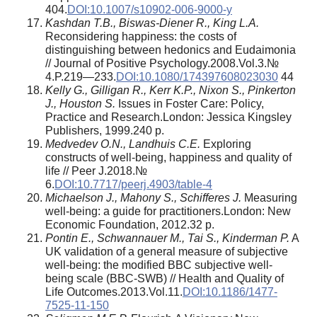
404.
DOI:10.1007/s10902-006-9000-y
Kashdan T.B., Biswas-Diener R., King L.A.
Reconsidering happiness: the costs of
distinguishing between hedonics and Eudaimonia
// Journal of Positive Psychology.2008.Vol.3.№
4.P.219—233.
DOI:10.1080/174397608023030
44
Kelly G., Gilligan R., Kerr K.P., Nixon S., Pinkerton
J., Houston S.
Issues in Foster Care: Policy,
Practice and Research.London: Jessica Kingsley
Publishers, 1999.240 p.
Medvedev O.N., Landhuis C.E.
Exploring
constructs of well-being, happiness and quality of
life // Peer J.2018.№
6.
DOI:10.7717/peerj.4903/table-4
Michaelson J., Mahony S., Schifferes J.
Measuring
well-being: a guide for practitioners.London: New
Economic Foundation, 2012.32 p.
Pontin E., Schwannauer M., Tai S., Kinderman P.
A
UK validation of a general measure of subjective
well-being: the modified BBC subjective well-
being scale (BBC-SWB) // Health and Quality of
Life Outcomes.2013.Vol.11.
DOI:10.1186/1477-
7525-11-150