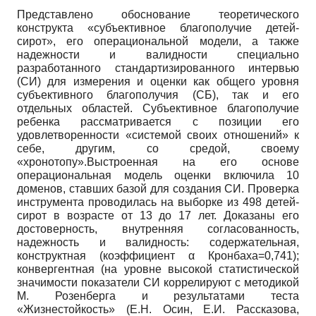
Представлено обоснование теоретического
конструкта «субъективное благополучие детей-
сирот», его операциональной модели, а также
надежности и валидности специально
разработанного стандартизированного интервью
(СИ) для измерения и оценки как общего уровня
субъективного благополучия (СБ), так и его
отдельных областей. Субъективное благополучие
ребенка рассматривается с позиции его
удовлетворенности «системой своих отношений» к
себе, другим, со средой, своему
«хронотопу».Выстроенная на его основе
операциональная модель оценки включила 10
доменов, ставших базой для создания СИ. Проверка
инструмента проводилась на выборке из 498 детей-
сирот в возрасте от 13 до 17 лет. Доказаны его
достоверность, внутренняя согласованность,
надежность и валидность: содержательная,
конструктная (коэффициент α Кронбаха=0,741);
конвергентная (на уровне высокой статистической
значимости показатели СИ коррелируют с методикой
М. Розенберга и результатами теста
«Жизнестойкость» (Е.Н. Осин, Е.И. Рассказова,