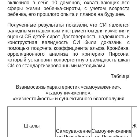
включило в себя 10 доменов, охватывающих все
сферы жизни ребенка-сироты, с учетом возраста
ребенка, его прошлого опыта и планов на будущее.
Полученные результаты показали, что СИ является
валидным и надежным инструментом для изучения и
оценки СБ детей-сирот. Достоверность, надежность и
конструктная валидность СИ были доказаны с
помощью подсчета коэффициента альфа Кронбаха,
орреляционного анализа по критерию Пир­сона,
который установил конвергентную валидность шкал
СИ со стандартизированными методиками.
Таблица
Взаимосвязь характеристик «самоуважение»,
«самоуничижение»,
«жизнестойкость» и субъективного благополучия
Шкалы
Ж
Самоуважение
Самоуничижение
по Розенбергу
по Розенбергу