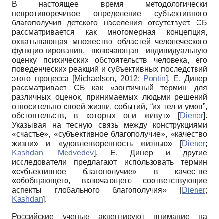
В настоящее время методологически
непротиворечивое определение субъективного
благополучия детского населения отсутствует. СБ
рассматривается как многомерная концепция,
охватывающая множество областей человеческого
функционирования, включающая индивидуальную
оценку психических обстоятельств человека, его
поведенческих реакций и субъективных последствий
этого процесса
[
Michaelson, 2012
;
Pontin
]
. Е. Динер
рассматривает СБ как «зонтичный термин для
различных оценок, принимаемых людьми решений
относительно своей жизни, событий, “их тел и умов”,
обстоятельств, в которых они живут»
[
Diener
]
.
Указывая на тесную связь между конструкциями
«счастье», «субъективное благополучие», «качество
жизни» и «удовлетворенность жизнью»
[
Diener
;
Kashdan
;
Medvedev
]
, Е. Динер и другие
исследователи предлагают использовать термин
«субъективное благополучие» в качестве
«обобщающего, включающего соответствующие
аспекты глобального благополучия»
[
Diener
;
Kashdan
]
.
Российские ученые акцентируют внимание на