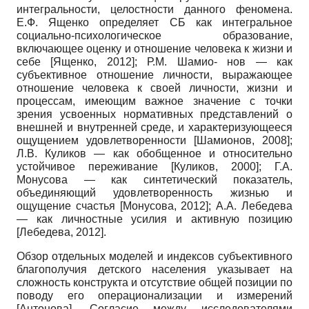
интегральности, целостности данного феномена.
Е.Ф. Ященко определяет СБ как интегральное
социально-психологическое образование,
включающее оценку и отношение человека к жизни и
себе
[
Ященко, 2012
]
; Р.М. Шамио- нов — как
субъективное отношение личности, выражающее
отношение человека к своей личности, жизни и
процессам, имеющим важное значение с точки
зрения усвоенных нормативных представлений о
внешней и внутренней среде, и характеризующееся
ощущением удовлетворенности
[
Шамионов, 2008
]
;
Л.В. Куликов — как обобщенное и относительно
устойчивое переживание
[
Куликов, 2000
]
; Г.А.
Монусова — как синтетический показатель,
объединяющий удовлетворенность жизнью и
ощущение счастья
[
Монусова, 2012
]
; А.А. Лебедева
— как личностные усилия и активную позицию
[
Лебедева, 2012
]
.
Обзор отдельных моделей и индексов субъективного
благополучия детского населения указывает на
сложность конструкта и отсутствие общей позиции по
поводу его операционализации и измерений
[
Антонова
]
. Согласие между исследователями