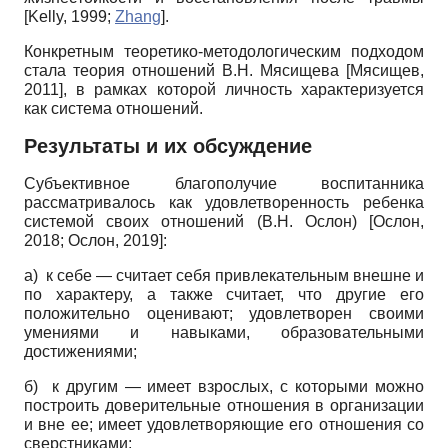
[
Kelly, 1999
;
Zhang
]
.
Конкретным теоретико-методологическим подходом
стала теория отношений В.Н. Мяси­щева
[
Мясищев,
2011
]
, в рамках которой личность характеризуется
как система отношений.
Результаты и их обсуждение
Субъективное благополучие воспитанника
рассматривалось как удовлетворенность ребенка
системой своих отношений (В.Н. Ос­лон)
[
Ослон,
2018
;
Ослон, 2019
]
:
а) к себе — считает себя привлекательным внешне и
по характеру, а также считает, что другие его
положительно оценивают; удовлетворен своими
умениями и навыками, образовательными
достижениями;
б) к другим — имеет взрослых, с которыми можно
построить доверительные отношения в организации
и вне ее; имеет удовлетворяющие его отношения со
сверстниками;