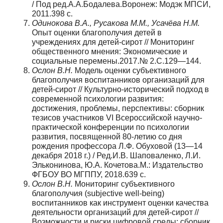
/ Под ред.А.А.Бодалева.Воронеж: Модэк МПСИ,
2011.398 с.
Одинокова В.А., Русакова М.М., Усачёва Н.М.
Опыт оценки благополучия детей в
учреждениях для детей-сирот // Мониторинг
общественного мнения: Экономические и
социальные перемены.2017.№ 2.С.129—144.
Ослон В.Н.
Модель оценки субъективного
благополучия воспитанников организаций для
детей-сирот // Культурно-исторический подход в
современной психологии развития:
достижения, проблемы, перспективы: сборник
тезисов участников VI Всероссийской научно-
практической конференции по психологии
развития, посвященной 80-летию со дня
рождения профессора Л.Ф. Обуховой (13—14
декабря 2018 г.) / Ред.И.В. Шаповаленко, Л.И.
Эльконинова, Ю.А. Кочетова.М.: Издательство
ФГБОУ ВО МГППУ, 2018.639 с.
Ослон В.Н.
Мониторинг субъективного
благополучия (subjective well-being)
воспитанников как инструмент оценки качества
деятельности организаций для детей-сирот //
Возможности и риски цифровой среды: сборник