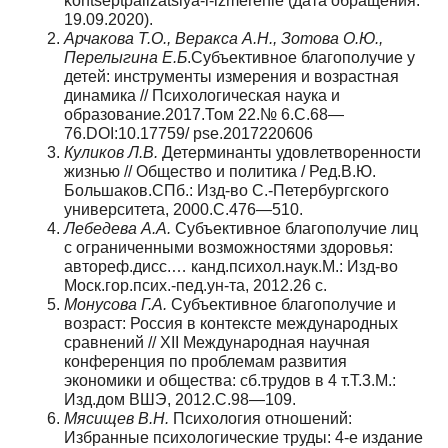
kontseptpalizatsiya-i-izmerenie (дата обращения:
19.09.2020).
Арчакова Т.О., Веракса А.Н., Зотова О.Ю.,
Перелыгина Е.Б
.Субъективное благополучие у
детей: инструменты измерения и возрастная
динамика // Психологическая наука и
образование.2017.Том 22.№ 6.С.68—
76.DOI:10.17759/ pse.2017220606
Куликов Л.В.
Детерминанты удовлетворенности
жизнью // Общество и политика / Ред.В.Ю.
Большаков.СПб.: Изд-во С.-Петербургского
университета, 2000.С.476—510.
Лебедева А.А.
Субъективное благополучие лиц
с ограниченными возможностями здоровья:
автореф.дисс.… канд.психол.наук.М.: Изд-во
Моск.гор.псих.-пед.ун-та, 2012.26 с.
Монусова Г.А.
Субъективное благополучие и
возраст: Россия в контексте международных
сравнений // XII Международная научная
конференция по проблемам развития
экономики и общества: сб.трудов в 4 т.Т.3.М.:
Изд.дом ВШЭ, 2012.С.98—109.
Мясищев В.Н.
Психология отношений:
Избранные психологические труды: 4-е издание