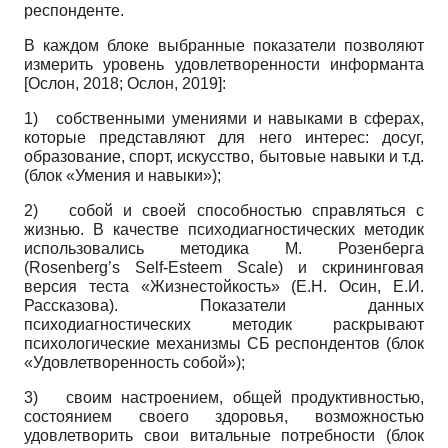
респонденте.
В каждом блоке выбранные показатели позволяют
измерить уровень удовлетворенности информанта
[
Ослон, 2018
;
Ослон, 2019
]
:
1)
собственными умениями и навыками в сферах,
которые представляют для него интерес: досуг,
образование, спорт, искусство, бытовые навыки и т.д.
(блок «Умения и навыки»);
2)
собой и своей способностью справляться с
жизнью. В качестве психодиагностических методик
использовались методика М. Розен­берга
(Rosenberg’s Self-Esteem Scale) и скри­нинговая
версия теста «Жизнестойкость» (Е.Н. Осин, Е.И.
Рассказова). Показатели данных
психодиагностических методик раскрывают
психологические механизмы СБ респондентов (блок
«Удовлетворенность собой»);
3)
своим настроением, общей продуктивностью,
состоянием своего здоровья, возможностью
удовлетворить свои витальные потребности (блок