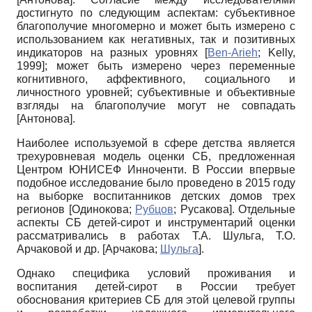
достигнуто по следующим аспектам: субъективное
благополучие многомерно и может быть измерено с
использованием как негативных, так и позитивных
индикаторов на разных уровнях
[
Ben-Arieh
;
Kelly,
1999
]
; может быть измерено через переменные
когнитивного, аффективного, социального и
личностного уровней; субъективные и объективные
взгляды на благополучие могут не совпадать
[
Антонова
]
.
Наиболее используемой в сфере детства является
трехуровневая модель оценки СБ, предложенная
Центром ЮНИСЕФ Инноченти. В России впервые
подобное исследование было проведено в 2015 году
на выборке воспитанников детских домов трех
регионов
[
Одинокова
;
Рубцов
;
Русакова
]
. Отдельные
аспекты СБ детей-сирот и инструментарий оценки
рассматривались в работах Т.А. Шульга, Т.О.
Арчаковой и др.
[
Арчакова
;
Шульга
]
.
Однако специфика условий проживания и
воспитания детей-сирот в России требует
обоснования критериев СБ для этой целевой группы