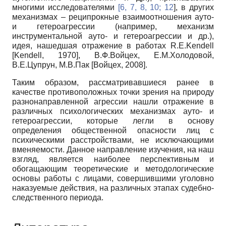
многими исследователями
[6, 7, 8, 10; 12
], в других
механизмах – реципрокные взаимоотношения ауто-
и гетероагрессии (например, механизм
инструментальной ауто- и гетероагрессии и др.),
идея, нашедшая отражение в работах R.E.Kendell
[
Kendell, 1970
]
, В.Ф.Войцех, Е.М.Холодовой,
В.Е.Цупрун, М.В.Пак
[
Войцех, 2008
]
.
Таким образом, рассматривавшиеся ранее в
качестве противоположных точки зрения на природу
разнонаправленной агрессии нашли отражение в
различных психологических механизмах ауто- и
гетероагрессии, которые легли в основу
определения общественной опасности лиц с
психическими расстройствами, не исключающими
вменяемости. Данное направление изучения, на наш
взгляд, является наиболее перспективным и
обогащающим теоретические и методологические
основы работы с лицами, совершившими уголовно
наказуемые действия, на различных этапах судебно-
следственного периода.