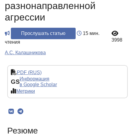
разнонаправленной
агрессии
Прослушать статью
15 мин.
3998
чтения
А.С. Калашникова
PDF (RUS)
Информация
GS
в Google Scholar
Метрики
Резюме