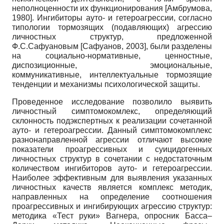
неполноценности их функционирования
[
Амбрумова,
1980
]
. Ингибиторы ауто- и гетероагрессии, согласно
типологии тормозящих (подавляющих) агрессию
личностных структур, предложенной
Ф.С.Сафуановым
[
Сафуанов, 2003
]
, были разделены
на социально-нормативные, ценностные,
диспозиционные, эмоциональные,
коммуникативные, интеллектуальные тормозящие
тенденции и механизмы психологической защиты.
Проведенное исследование позволило выявить
личностный симптомокомлекс, определяющий
склонность подэкспертных к реализации сочетанной
ауто- и гетероагрессии. Данный симптомокомплекс
разнонаправленной агрессии отличают высокие
показатели проагрессивных и суицидогенных
личностных структур в сочетании с недостаточным
количеством ингибиторов ауто- и гетероагрессии.
Наиболее эффективным для выявления указанных
личностных качеств является комплекс методик,
направленных на определение соотношения
проагрессивных и ингибирующих агрессию структур:
методика «Тест руки» Вагнера, опросник Басса–