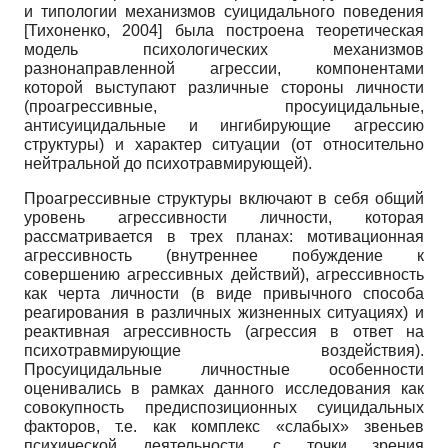
и типологии механизмов суицидального поведения
[
Тихоненко, 2004
]
была построена теоретическая
модель психологических механизмов
разнонаправленной агрессии, компонентами
которой выступают различные стороны личности
(проагрессивные, просуицидальные,
антисуицидальные и ингибирующие агрессию
структуры) и характер ситуации (от относительно
нейтральной до психотравмирующей).
Проагрессивные структуры включают в себя общий
уровень агрессивности личности, которая
рассматривается в трех планах: мотивационная
агрессивность (внутреннее побуждение к
совершению агрессивных действий), агрессивность
как черта личности (в виде привычного способа
реагирования в различных жизненных ситуациях) и
реактивная агрессивность (агрессия в ответ на
психотравмирующие воздействия).
Просуицидальные личностные особенности
оценивались в рамках данного исследования как
совокупность предиспозиционных суицидальных
факторов, т.е. как комплекс «слабых» звеньев
психической деятельности, с точки зрения