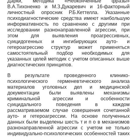
Дарки, методика «Неоконченные фразы»
В.А.Тихоненко и М.З.Дукаревич и 16-факторный
личностный опросник Р.Б.Кеттелла. Указанные
психодиагностические средства имеют наибольшую
информативность по сравнению с другими при
исследовании разнонаправленной агрессии, при
этом для выявления проагрессивных,
суицидогенных и ингибирующих ауто- и
гетероагрессию структур может применяться
самостоятельный подбор необходимых для
указанных целей методик с учетом описанных выше
диагностических принципов.
В результате проведенного клинико-
психологического герменевтического анализа
материалов уголовных дел и медицинской
документации были выявлены механизмы
криминальной агрессии и особенности
суицидального поведения в каждом
рассматриваемом случае совершения сочетанной
ауто- и гетероагрессии. На основе полученных
данных были выделены шесть т и п о в механизмов
разнонаправленной агрессии с учетом не только
индивидуально-психологических особенностей таких