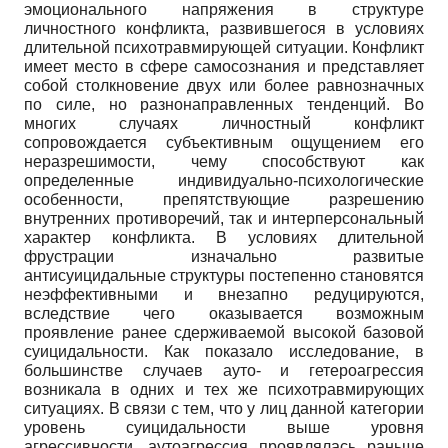
эмоционального напряжения в структуре
личностного конфликта, развившегося в условиях
длительной психотравмирующей ситуации. Конфликт
имеет место в сфере самосознания и представляет
собой столкновение двух или более равнозначных
по силе, но разнонаправленных тенденций. Во
многих случаях личностный конфликт
сопровождается субъективным ощущением его
неразрешимости, чему способствуют как
определенные индивидуально-психологические
особенности, препятствующие разрешению
внутренних противоречий, так и интерперсональный
характер конфликта. В условиях длительной
фрустрации изначально развитые
антисуицидальные структуры постепенно становятся
неэффективными и внезапно редуцируются,
вследствие чего оказывается возможным
проявление ранее сдерживаемой высокой базовой
суицидальности. Как показало исследование, в
большинстве случаев ауто- и гетероагрессия
возникала в одних и тех же психотравмирующих
ситуациях. В связи с тем, что у лиц данной категории
уровень суицидальности выше уровня
агрессивности, аутоагрессия проявлялась раньше