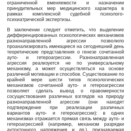
ограниченной вменяемости и назначении
принудительных мер медицинского характера в
рамках комплексной судебной психолого-
психиатрической экспертизы.
В заключении следует отметить, что выделение
дифференцированных психологических механизмов
разнонаправленной агрессии позволило
проанализировать имеющиеся на сегодняшний день
теоретические представления о генезе сочетанной
ауто- и гетероагрессии. Разнонаправленная
агрессия реализуется не по универсальному
механизму, а может осуществляться на основе
различной мотивации и способов. Существование по
крайней мере шести типов психологических
механизмов сочетанной ауто- и гетероагрессии
позволяет сделать вывод о правомерности
сосуществования различных взглядов на природу
разнонаправленной агрессии (они находят
подтверждение при реализации различных
вариантов ауто- и гетероагрессии): в одних
механизмах отражается прямая связь между ауто- и
гетероагрессией (например, механизм разрядки
аутохтонного напряжения и др.), признаваемая