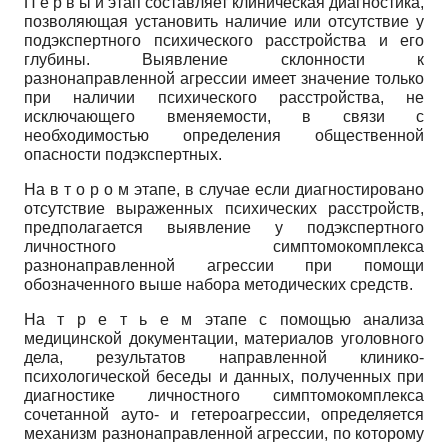
П е р в ы й этап составляет клиническая диагностика,
позволяющая установить наличие или отсутствие у
подэкспертного психического расстройства и его
глубины. Выявление склонности к
разнонаправленной агрессии имеет значение только
при наличии психического расстройства, не
исключающего вменяемости, в связи с
необходимостью определения общественной
опасности подэкспертных.
На в т о р о м этапе, в случае если диагностировано
отсутствие выраженных психических расстройств,
предполагается выявление у подэкспертного
личностного симптомокомплекса
разнонаправленной агрессии при помощи
обозначенного выше набора методических средств.
На т р е т ь е м этапе с помощью анализа
медицинской документации, материалов уголовного
дела, результатов направленной клинико-
психологической беседы и данных, полученных при
диагностике личностного симптомокомплекса
сочетанной ауто- и гетероагрессии, определяется
механизм разнонаправленной агрессии, по которому