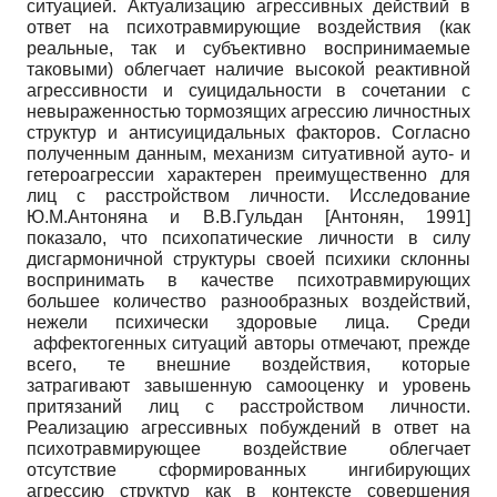
ситуацией. Актуализацию агрессивных действий в
ответ на психотравмирующие воздействия (как
реальные, так и субъективно воспринимаемые
таковыми) облегчает наличие высокой реактивной
агрессивности и суицидальности в сочетании с
невыраженностью тормозящих агрессию личностных
структур и антисуицидальных факторов. Согласно
полученным данным, механизм ситуативной ауто- и
гетероагрессии характерен преимущественно для
лиц с расстройством личности. Исследование
Ю.М.Антоняна и В.В.Гульдан
[
Антонян, 1991
]
показало, что психопатические личности в силу
дисгармоничной структуры своей психики склонны
воспринимать в качестве психотравмирующих
большее количество разнообразных воздействий,
нежели психически здоровые лица. Среди
аффектогенных ситуаций авторы отмечают, прежде
всего, те внешние воздействия, которые
затрагивают завышенную самооценку и уровень
притязаний лиц с расстройством личности.
Реализацию агрессивных побуждений в ответ на
психотравмирующее воздействие облегчает
отсутствие сформированных ингибирующих
агрессию структур как в контексте совершения