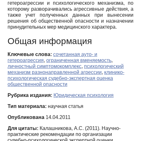
гетероагрессии и психологического механизма, по
которому разворачивались агрессивные действия, а
также учет полученных данных при вынесении
решения об общественной опасности и назначении
принудительных мер медицинского характера.
Общая информация
Ключевые слова:
сочетанная ауто- и
гетероагрессия
,
ограниченная вменяемость
,
личностный симптомокомплекс
,
психологический
механизм разнонаправленной агрессии
,
клинико-
психологическая судебно-экспертная оценка
общественной опасности
Рубрика издания:
Юридическая психология
Тип материала:
научная статья
Опубликована
14.04.2011
Для цитаты:
Калашникова, А.С. (2011). Научно-
практические рекомендации по организации
судебно-психологической экспертной оценки