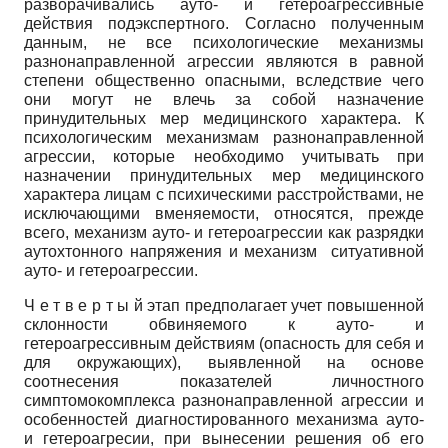
разворачивались ауто- и гетероагрессивные
действия подэкспертного. Согласно полученным
данным, не все психологические механизмы
разнонаправленной агрессии являются в равной
степени общественно опасными, вследствие чего
они могут не влечь за собой назначение
принудительных мер медицинского характера. К
психологическим механизмам разнонаправленной
агрессии, которые необходимо учитывать при
назначении принудительных мер медицинского
характера лицам с психическими расстройствами, не
исключающими вменяемости, относятся, прежде
всего, механизм ауто- и гетероагрессии как разрядки
аутохтонного напряжения и механизм ситуативной
ауто- и гетероагрессии.
Ч е т в е р т ы й этап предполагает учет повышенной
склонности обвиняемого к ауто- и
гетероагрессивным действиям (опасность для себя и
для окружающих), выявленной на основе
соотнесения показателей личностного
симптомокомплекса разнонаправленной агрессии и
особенностей диагностированного механизма ауто-
и гетероагресии, при вынесении решения об его