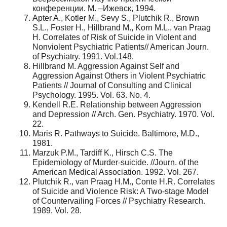
конференции. М. –Ижевск, 1994.
Apter A., Kotler M., Sevy S., Plutchik R., Brown
S.L., Foster H., Hillbrand M., Korn M.L., van Praag
H. Correlates of Risk of Suicide in Violent and
Nonviolent Psychiatric Patients// American Journ.
of Psychiatry. 1991. Vol.148.
Hillbrand M. Aggression Against Self and
Aggression Against Others in Violent Psychiatric
Patients // Journal of Consulting and Clinical
Psychology. 1995. Vol. 63. No. 4.
Kendell R.E. Relationship between Aggression
and Depression // Arch. Gen. Psychiatry. 1970. Vol.
22.
Maris R. Pathways to Suicide. Baltimore, M.D.,
1981.
Marzuk P.M., Tardiff K., Hirsch C.S. The
Epidemiology of Murder-suicide. //Journ. of the
American Medical Association. 1992. Vol. 267.
Plutchik R., van Praag H.M., Conte H.R. Correlates
of Suicide and Violence Risk: A Two-stage Model
of Countervailing Forces // Psychiatry Research.
1989. Vol. 28.