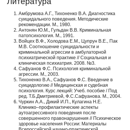
Литература
Амбрумова А.Г., Тихоненко В.А. Диагностика
суицидального поведения. Методические
рекомендации. М., 1980.
Антонян Ю.М., Гульдан В.В. Криминальная
патопсихология. М., 1991.
Войцех В.Ф., Холодова Е.М., Цупрун В.Е., Пак
М.В. Соотношение суицидальности и
криминальной агрессии в амбулаторной
психиатрической практике // Социальная и
клиническая психиатрия. 2008. №3.
Сафуанов Ф.С. Психология криминальной
агрессии. М., 2003.
Тихоненко В.А., Сафуанов Ф.С. Введение в
суицидологию // Медицинская и судебная
психология. Курс лекций: Учеб. пособие / Под
ред. Т.Б.Дмитриевой, Ф.С.Сафуанова. М., 2004.
Чуркин А.А., Дикий И.П., Кулагина Н.Е.
Клинико–профилактические аспекты
аутоагрессивного поведения после
совершенного правонарушения // Психическое
здоровье населения России: Материалы
Всероссийской научно-практической