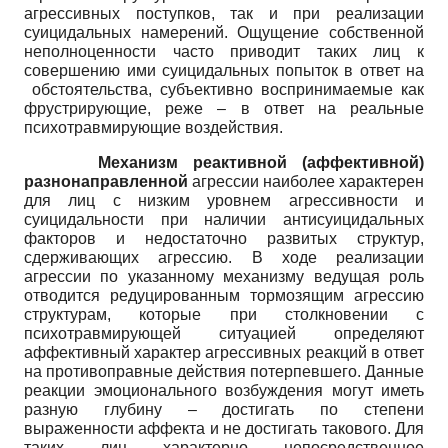
агрессивных поступков, так и при реализации
суицидальных намерений. Ощущение собственной
неполноценности часто приводит таких лиц к
совершению ими суицидальных попыток в ответ на
обстоятельства, субъективно воспринимаемые как
фрустрирующие, реже – в ответ на реальные
психотравмирующие воздействия.
Механизм реактивной (аффективной)
разнонаправленной
агрессии наиболее характерен
для лиц с низким уровнем агрессивности и
суицидальности при наличии антисуицидальных
факторов и недостаточно развитых структур,
сдерживающих агрессию. В ходе реализации
агрессии по указанному механизму ведущая роль
отводится редуцированным тормозящим агрессию
структурам, которые при столкновении с
психотравмирующей ситуацией определяют
аффективный характер агрессивных реакций в ответ
на противоправные действия потерпевшего. Данные
реакции эмоционального возбуждения могут иметь
разную глубину – достигать по степени
выраженности аффекта и не достигать такового. Для
таких лиц характерно непосредственное