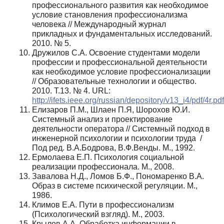
профессионального развития как необходимое
условие становления профессионализма
человека // Международный журнал
прикладных и фундаментальных исследований.
2010. № 5.
Дружилов С.А. Освоение студентами модели
профессии и профессиональной деятельности
как необходимое условие профессионализации
// Образовательные технологии и общество.
2010. Т.13. № 4. URL:
http://ifets.ieee.org/russian/depository/v13_i4/pdf/4r.pdf
Елизаров П.М., Шлаен П.Я, Шорохов Ю.И.
Системный анализ и проектирование
деятельности оператора // Системный подход в
инженерной психологии и психологии труда /
Под ред. В.А.Бодрова, В.Ф.Венды. М., 1992.
Ермолаева Е.П. Психология социальной
реализации профессионала. М., 2008.
Завалова Н.Д., Ломов Б.Ф., Пономаренко В.А.
Образ в системе психической регуляции. М.,
1986.
Климов Е.А. Пути в профессионализм
(Психологический взгляд). М., 2003.
Крылов А.А. Обработка информации в