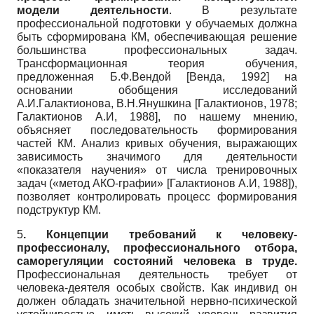
модели деятельности
. В результате
профессиональной подготовки у обучаемых должна
быть сформирована КМ, обеспечивающая решение
большинства профессиональных задач.
Трансформационная теория обучения,
предложенная Б.Ф.Вендой
[
Венда, 1992
]
на
основании обобщения исследований
А.И.Галактионова, В.Н.Янушкина
[
Галактионов, 1978
;
Галактионов А.И, 1988
]
, по нашему мнению,
объясняет последовательность формирования
частей КМ. Анализ кривых обучения, выражающих
зависимость значимого для деятельности
«показателя научения» от числа тренировочных
задач («метод АКО-графии»
[
Галактионов А.И, 1988
]
),
позволяет контролировать процесс формирования
подструктур КМ.
5
. Концепции требований к человеку-
профессионалу, профессионального отбора,
саморегуляции состояний человека в труде.
Профессиональная деятельность требует от
человека-деятеля особых свойств. Как индивид он
должен обладать значительной нервно-психической