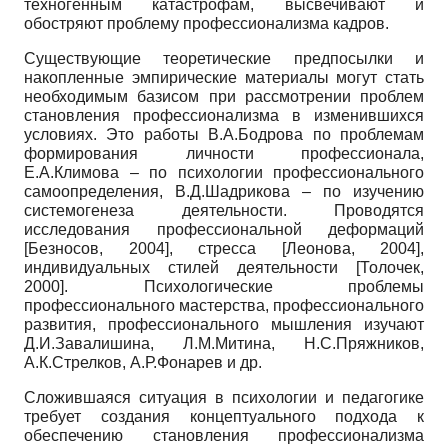
техногенным катастрофам, высвечивают и
обостряют проблему профессионализма кадров.
Существующие теоретические предпосылки и
накопленные эмпирические материалы могут стать
необходимым базисом при рассмотрении проблем
становления профессионализма в изменившихся
условиях. Это работы В.А.Бодрова по проблемам
формирования личности профессионала,
Е.А.Климова – по психологии профессионального
самоопределения, В.Д.Шадрикова – по изучению
системогенеза деятельности. Проводятся
исследования профессиональной деформаций
[
Безносов, 2004
]
, стресса
[
Леонова, 2004
]
,
индивидуальных стилей деятельности
[
Толочек,
2000
]
. Психологические проблемы
профессионального мастерства, профессионального
развития, профессионального мышления изучают
Д.И.Завалишина, Л.М.Митина, Н.С.Пряжников,
А.К.Стрелков, А.Р.Фонарев и др.
Сложившаяся ситуация в психологии и педагогике
требует создания концептуального подхода к
обеспечению становления профессионализма