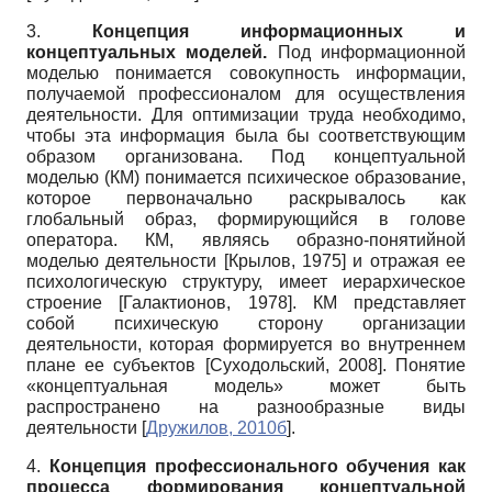
3.
Концепция информационных и
концептуальных моделей.
Под информационной
моделью понимается совокупность информации,
получаемой профессионалом для осуществления
деятельности. Для оптимизации труда необходимо,
чтобы эта информация была бы соответствующим
образом организована. Под концептуальной
моделью (КМ) понимается психическое образование,
которое первоначально раскрывалось как
глобальный образ, формирующийся в голове
оператора. КМ, являясь образно-понятийной
моделью деятельности
[
Крылов, 1975
]
и отражая ее
психологическую структуру, имеет иерархическое
строение
[
Галактионов, 1978
]
. КМ представляет
собой психическую сторону организации
деятельности, которая формируется во внутреннем
плане ее субъектов
[
Суходольский, 2008
]
. Понятие
«концептуальная модель» может быть
распространено на разнообразные виды
деятельности
[
Дружилов, 2010б
]
.
4.
Концепция профессионального обучения как
процесса формирования концептуальной