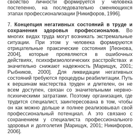
свойство личности формируется у человека
постепенно, на последовательно сменяющихся
этапах профессионализации
[
Никифоров, 1996
]
.
7.
Концепция негативных состояний в труде и
сохранения здоровья профессионалов.
Во
многих видах труда могут возникать экстремальные
ситуации. При этом у человека формируются
отрицательные праксические состояния
[
Леонова,
2004
]
, которые проявляются в ошибочных
действиях, психофизиологических расстройствах и
значительно снижают надежность
[
Марищук, 2001
;
Рыбников, 2000
]
. Для ликвидации негативных
состояний требуются процедуры реабилитации. Путь
к вершинам мастерства труден и длителен, он не
всем доступен, связан со значительными нервно-
психическими затратами. Поэтому организация, где
трудится специалист, заинтересована в том, чтобы
он как можно дольше и полнее реализовывал свой
профессиональный потенциал. А это связано с
сохранением у специалиста профессионального
здоровья и долголетия
[
Марищук, 2001
;
Никифоров,
2006
]
.