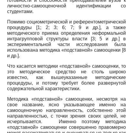
готовности и способности преподавателей вузов к
личностно-самооценочной идентификации со
студентами.
Помимо социометрической и референтометрической
процедуры [1; 2; 3; 6; 7; 9 и др.], а также
методического приема определения неформальной
интрагрупповой структуры власти [3; 5 и др.] в
экспериментальной части исследования была
использована методика «подставной» самооценки [8
и др.].
Что касается методики «подставной» самооценки, то
это методическое средство не столь широко
известно, как вышеуказанные методические
процедуры, и потому требует более развернутой
содержательной характеристики.
Методика «подставной» самооценки, несмотря на
свое название, ясно указывающее именно на
самооценочную направленность, собственно этой
направленностью, с точки зрения своих целей, не
исчерпывается. Именно поэтому методика
«подставной» самооценки совершенно правомерно
может рассматриваться и оцениваться не только как