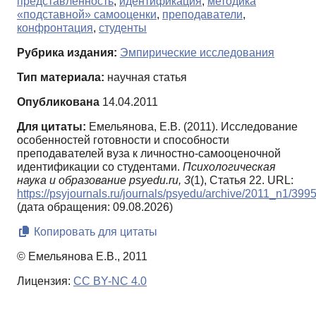
представленность
,
идентификация
,
методика
«подставной» самооценки
,
преподаватели
,
конфронтация
,
студенты
Рубрика издания:
Эмпирические исследования
Тип материала:
научная статья
Опубликована
14.04.2011
Для цитаты:
Емельянова, Е.В. (2011). Исследование
особенностей готовности и способности
преподавателей вуза к личностно-самооценочной
идентификации со студентами.
Психологическая
наука и образование psyedu.ru,
3
(1), Статья 22. URL:
https://psyjournals.ru/journals/psyedu/archive/2011_n1/399
(дата обращения: 09.08.2026)
Копировать для цитаты
© Емельянова Е.В., 2011
Лицензия:
CC BY-NC 4.0