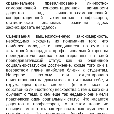
сравнительное превалирование личностно-
самооценочной конфронтационной активности
доцентов над личностно-самооценочной
конфронтационной активностью профессоров,
статистически значимых различий здесь
зафиксировать не удалось.
Оценивания вышеизложенную закономерность,
необходимо исходить из понимания того, что
наиболее молодые и находящиеся, по сути, на
«стартовой площадке» профессиональной карьеры
преподаватели жестко ориентированы на свой
преподавательский статус как на очевидное
социально-статусное достижение, кроме того они в
возрастном плане наиболее близки к студентам.
Наверное, поэтому они акцентировано
ориентированы на доказательство и самим себе, и
окружающим факта своего (в том числе и
собственно личностного) несходства с теми, кого они
обучают, с теми, с кем еще так недавно они имели
практически один социальный статус. Что касается
доцентов и профессоров, то в этом плане их
позицию можно охарактеризовать как «умеренно
спокойную». По понятным (профессионально-