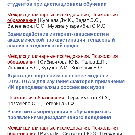
студентов при дистанционном обучении
Междисциплинарные исследования
,
Психология
образования
|
Куриала Дж.К.., Вадат Э.С.,
Валенчерил С.С., Мурккатупарамбил С.М.С
Взаимодействие интернет-зависимости и
академической прокрастинации: гендерный
анализ в студенческой среде
Междисциплинарные исследования
,
Психология
образования
|
Сибирякова Ю.В., Талов Д.П.,
Искакова Б.С., Кутузов А.И., Колесник В.О.
Адаптация опросника на основе моделей
UTAUT/TAM для изучения факторов применения
ИИ преподавателями российских вузов
Психология образования
|
Герасименко Ю.А.,
Лозгачева О.В., Тетерина О.Ф.
Развитие саморегуляции у обучающихся с
проявлениями дезадаптивного поведения
Междисциплинарные исследования
,
Психология
образования
|
Ризал М., Сисвоно Т.Ю.Э., Нурхаяди