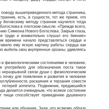
о поводу вышеприведенного метода странника,
ранник, есть, в сущности, тот же прием, что
 йоговскому методу странник научился тогда
 Богослова в плотском смысле. «Прежде всего,
ению Симеона Нового Богослова. Закрыв глаза,
не груди и внимательно слушал его биение»
ром времени начало представляться сердце и
ставило ему ясную картину работы сердца как
сно
видеть свои внутренние органы
,
удивляясь
 и физиологическими состояниями в человеке,
е употребило для обозначения поста такое
й и неразрывной связи души с физиологическим
ю почву для появления и развития в человеке
углубленности, раскаяния и терзания совести
я потерей аппетита. Подвижник, предавшийся
юда делается очевидным, что всякое состояние
от пищи способствует приведению душевного
тении или общении. Зная, что всякому образу