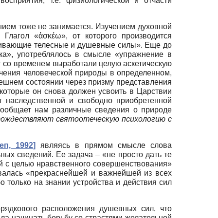
осприятия, т.е. физиологической и отчасти
ением тоже не занимается. Изучением духовной
 Глагол «ἀσκέω», от которого производится
звивающие телесные и душевные силы». Еще до
ка», употреблялось в смысле «упражнение в
т со временем выработали целую аскетическую
чения человеческой природы в определенном,
ынешнем состоянии через призму представления
 которые он снова должен усвоить в Царствии
от наследственной и свободно приобретенной
сообщает нам различные сведения о природе
ождествляют святоотеческую психологию с
еп, 1992
]
являясь в прямом смысле слова
ых сведений. Ее задача – «не просто дать те
ой с целью нравственного совершенствования»
авалась «прекраснейшей и важнейшей из всех
бо только на знании устройства и действия сил
орядкового расположения душевных сил, что
ала начинать борьбу со страстями желательной