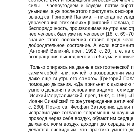
силы – чревоугодием и блудом, потом обра
унынием, а уж после этого приступать к искор
вывод св. Григорий Палама, – никогда не ув
уврачевания этих обеих»
[
Григорий Палама, с
беспорядочность, производимая внутри нас стр
нее человек был уже не человек» [18, с. 69–7
знание этого положения ставит перед чело
добродетельное состояние. А если вспомнит
[
Антоний Великий, преп, 1992
, с. 20]
, т. е. н
возвращения вышедшего из себя ума и приуче
Только опираясь на данные святоотеческой п
самим собой, или, точней, о возвращении ума 
даже еще внутрь его самого»
[
Григорий Пала
помощью дыхания. «Да прильнет к дыханию т
умного делания на основании видимо тех меди
[
Исихий Иерусалимский, преп, 1992
, с. 198]
. «
Иоанн Синайский то же утверждение античной
с. 230]
. Позже св. Феофан Затворник, делая 
исправил уже согласно современным научным д
проводя через себя воздух, обдают им сердце.
дыхания, коим воздух доходит до сердца, и 
делается очевидным, что практика умного 