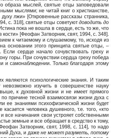
го образа мыслей, святые отцы заповедовали
ными мыслями; не читай книг о христианстве,
у духу лжи»
[
Откровенные рассказы странника,
994
, с. 318]
, святые отцы советуют
доводить до
Истина пока не вошла в сердце, есть то же, что
 в кости»
[
Феофан Затворник, свят, 1994
, с. 348]
.
вием к читаемому и слушаемому, то, исходя из
на основании этого принципа святые отцы, –
. Если сердце начало сочувствовать греху и
лону горы. При сочувствии сердца греху победа
нии и самонаблюдении. Только благодаря этому
их являются психологические знания. И таким
ку невозможно изучить в совершенстве науку
о выше, к духовной жизни и не имеет прямого
 по причине тесной взаимосвязи жизни духа с
ли ее знаниями психофизической жизни будет
касается человека душевного, т.е. того, «кто
ю и все начинания свои устрояет собственными
стье земные и все обращает в средство к тому,
Феофан Затворник, свят, 1998
, с. 114]
, то надо
ний Духа, и даже
не может разуметь, потому