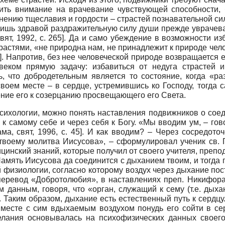
тить внимание на врачевание чувствующей способности,
енению тщеславия и гордости – страстей познавательной сил
идишь здравой раздражительную силу души прежде увраче
вят, 1992
, с. 265]
. Да и само убеждение в возможности изб
астями, «не природна нам, не принадлежит к природе чело
0]. Напротив, без нее человеческой природе возвращается 
веком прямую задачу: избавиться от недуга страстей 
ь, что добродетельным является то состояние, когда «ра
а своем месте – в сердце, устремившись ко Господу, тогд
ние его к созерцанию просвещающего его Света.
сихологии, можно понять наставления подвижников о соед
к самому себе и через себя к Богу. «Мы вводим ум, – гово
ма, свят, 1996
, с. 45]
. И как вводим? – Через сосредото
воему молитва Иисусова», – сформулировал ученик св. Г
цинский знаний, которые получил от своего учителя, препо
Память Иисусова да соединится с дыханием твоим, и тогда 
 физиологии, согласно которому воздух через дыхание пос
перевод «Добротолюбия», в наставлениях преп. Никифора
анным, говоря, что «орган, служащий к сему (т.е. дыхан
 Таким образом, дыхание есть естественный путь к сердцу. 
вместе с сим вдыхаемым воздухом понудь его сойти в серд
делания основывалась на психофизических данных своег