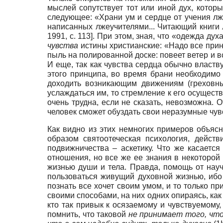
мыслей сопутствует тот или иной дух, кото
следующее: «Храни ум и сердце от учения лж
написанных лжеучителями... Читающий книги
1991
, с. 113]
. При этом, зная, что «одежда ду
чувства
истины христианские: «Надо все принят
пыль на полированной доске: повеет ветер и в
И еще, так как чувства сердца обычно властв
этого принципа, во время брани необходимо
доходить возникающим движениям (греховн
услаждаться им, то стремление к его осуществ
очень трудна, если не сказать, невозможна. 
человек сможет обуздать свои неразумные чувст
Как видно из этих немногих примеров объясн
образом святоотеческая психология, действ
подвижничества – аскетику. Что же касается
отношения, но все же ее знания в некоторой
жизнью души и тела. Правда, помощь от нау
пользоваться живущий духовной жизнью, ибо т
познать все хочет своим умом, и то только п
своими способами, на них одних опираясь, как
кто так привык к осязаемому и чувствуемому
помнить, что таковой
не принимает того, чт