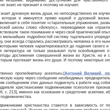
и низшими, видимыми, доступными для чувственного в
 знает, не признает и поэтому не изучает.
и знает духовную жизнь души, но непосредственно ее изуч
 которая и именуется прямо наукой о духовной жизни.
 включает в себя понятие «старательные упражнения, ра
еской школы слово «ἄσκησις», переводимое как «практи
мствовали такое понимание и через свой практический опы
о мельчайших подробностей систему тщательного упорядо
ку, они всегда старались рассматривать человека в его н
 которыми человек характеризовался до падения своего и
ая литература не только указывает пути освобождения 
методы достижения совершенной жизни во Христе, но и 
 которым протекает жизнь его души. И поэтому некоторые
от
бственно
пропедевтику аскетики,
[
Антоний Великий, пр
ческую науку через сообщение необходимых предварительн
им сообщением этих данных подвигнуть к работе над соб
издревле христианскими подвижниками психология призн
96
, с. 213]
, именно как основание и средоточие аскетики, и
о подвижничества.
движниками христианства ставится в зависимость от п
хеме страстей. Исходя из этого, подвижники требуют снач