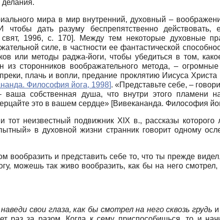
 делания.
риального мира в мир внутренний, духовный – воображен
чтобы дать разуму беспрепятственно действовать, е
свят, 1996
, с. 170]
. Между тем некоторые духовные пра
жательной силе, в частности ее фантастической способнос
ов или методы раджа-йоги, чтобы убедиться в том, какое
ин из сторонников воображательного метода, – огромные
реки, плачь и вопли, предание проклятию Иисуса Христа 
нанда. Философия йога, 1998
]
. «Представьте себе, – говор
– ваша собственная душа, что внутри этого пламени на
зерцайте это в вашем сердце»
[
Вивекананда. Философия йог
 тот неизвестный подвижник XIX в., рассказы которого 
пытный» в духовной жизни странник говорит одному осл
м вообразить и представить себе то, что ты прежде видел,
огу, можешь так живо вообразить, как бы на него смотрел
наведи свои глаза, как бы смотрел на него сквозь грудь
и
ет раз за разом. Когда к сему приспособишься, то и нач