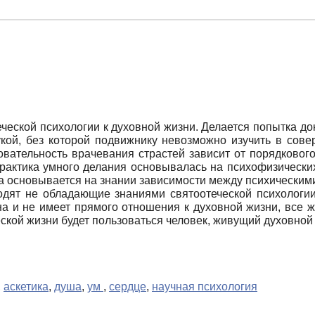
ческой психологии к духовной жизни. Делается попытка до
укой, без которой подвижнику невозможно изучить в сове
довательность врачевания страстей зависит от порядково
 практика умного делания основывалась на психофизических
а основывается на знании зависимости между психическим
иводят не обладающие знаниями святоотеческой психологи
на и не имеет прямого отношения к духовной жизни, все 
ской жизни будет пользоваться человек, живущий духовной
,
аскетика
,
душа
,
ум
,
сердце
,
научная психология