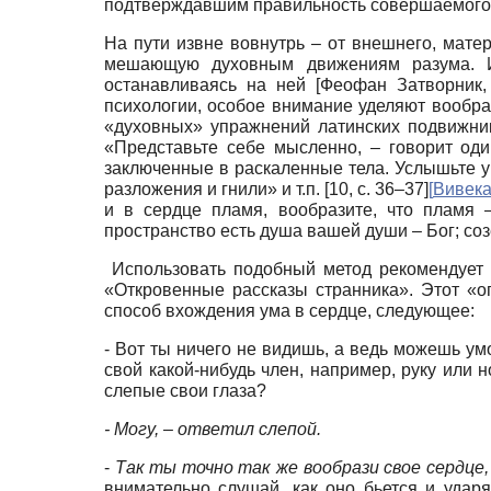
подтверждавшим правильность совершаемого
На пути извне вовнутрь – от внешнего, мате
мешающую духовным движениям разума. И 
останавливаясь на ней
[
Феофан Затворник, 
психологии, особое внимание уделяют вообра
«духовных» упражнений латинских подвижник
«Представьте себе мысленно, – говорит од
заключенные в раскаленные тела. Услышьте уп
разложения и гнили» и т.п. [10, с. 36–37]
[
Вивека
и в сердце пламя, вообразите, что пламя 
пространство есть душа вашей души – Бог; со
Использовать подобный метод рекомендует и
«Откровенные рассказы странника». Этот «о
способ вхождения ума в сердце, следующее:
- Вот ты ничего не видишь, а ведь можешь умо
свой какой-нибудь член, например, руку или н
слепые свои глаза?
- Могу, – ответил слепой.
-
Так ты точно так же вообрази свое сердце, 
внимательно слушай, как оно бьется и ударя