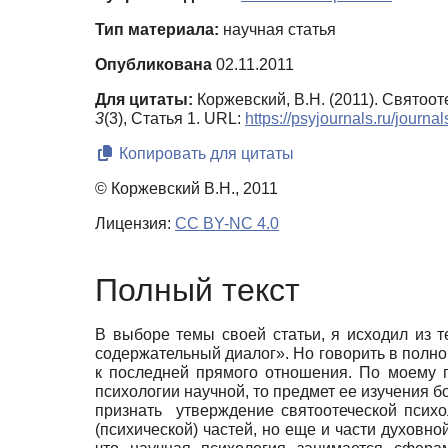
Тип материала:
научная статья
Опубликована
02.11.2011
Для цитаты:
Коржевский, В.Н. (2011). Святоо
3
(3), Статья 1. URL:
https://psyjournals.ru/journ
Копировать для цитаты
© Коржевский В.Н., 2011
Лицензия:
CC BY-NC 4.0
Полный текст
В выборе темы своей статьи, я исходил из
содержательный диалог». Но говорить в полной
к последней прямого отношения. По моему г
психологии научной, то предмет ее изучения б
признать утверждение святоотеческой психо
(психической) частей, но еще и части духовно