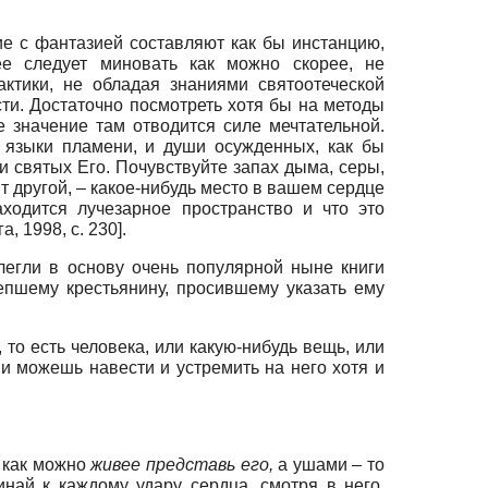
ие с фантазией составляют как бы инстанцию,
е следует миновать как можно скорее, не
ктики, не обладая знаниями святоотеческой
ти. Достаточно посмотреть хотя бы на методы
 значение там отводится силе мечтательной.
 языки пламени, и души осужденных, как бы
и святых Его. Почувствуйте запах дыма, серы,
ит другой, – какое-нибудь место в вашем сердце
ходится лучезарное пространство и что это
а, 1998
, с. 230]
.
легли в основу очень популярной ныне книги
епшему крестьянину, просившему указать ему
 то есть человека, или какую-нибудь вещь, или
, и можешь навести и устремить на него хотя и
 как можно
живее представь его
,
а ушами – то
инай к каждому удару сердца, смотря в него,