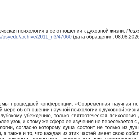
теческая психология в ее отношении к духовной жизни.
Психо
als/psyedu/archive/2011_n3/47060
(дата обращения: 08.08.2026
 темы прошедшей конференции: «Современная научная пси
 мере об отношении научной психологии к духовной жизни 
лубокому убеждению, только святоотеческая психология 
олее узок, и к тому же сфера ее изучения не пересекается с
логии, согласно которому душа состоит не только из душ
й, а также и то, что каждая из этих частей имеет свою собс