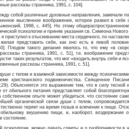
ные рассказы странника, 1991
, с. 104]
.
ежду собой различные духовные направления, замечали п
венное мысленное воображение, которое развил в себе ст
ыженский, 1998
, с. 445]
. Но этому общераспространенному
теческой психологии и приняв указания св. Симеона Нового
– я приступил к отыскиванию места сердечного, по наставл
желая представить себе, как оно есть в левой полови
50]
. Плодом такого делания явилось то, что ему «в ско
рассказы странника, 1991
, с. 51]
, т.е. воображение пред
остиг таких результатов, что мог «входить внутрь себя и я
овенные рассказы странника, 1991
, с. 51]
.
души с телом и взаимной зависимости между психическими
теме христианского подвижничества. Священное Писани
6;29). Объясняется это выражение тем, что в силу тесно
 от обильного питания представляет собой благоприятну
 собственном опыте может убедиться, что состояние само
нейшей органической связи души с телом, сопровождаетс
тественно теряет на время позыв и влечение к пище. Отс
 обильному вкушению пищи, и, наоборот, воздержание 
е состояние.
й психологии, можно давать советы и о разборчивости в ч