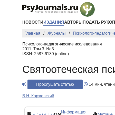
Перейти к основному содержанию
НОВОСТИ
ИЗДАНИЯ
АВТОРЫ
ПОДАТЬ РУКО
Главная
Журналы
Психолого-педагогич
Психолого-педагогические исследования
2011. Том 3. № 3
ISSN: 2587-6139 (online)
Святоотеческая пс
Прослушать статью
14 мин. чтени
В.Н. Коржевский
Информация
GS
PDF (RUS)
Метрики