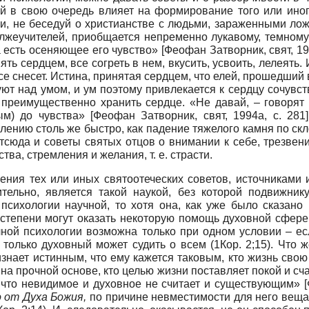
рый в свою очередь влияет на формирование того или ино
и, не беседуй о христианстве с людьми, зараженными лож
 лжеучителей, приобщается непременно лукавому, темном
ха есть осеняющее его чувство»
[
Феофан Затворник, свят, 1
ь сердцем, все согреть в нем, вкусить, усвоить, лелеять. 
се снесет. Истина, принятая сердцем, что елей, прошедший
уют над умом, и ум поэтому привлекается к сердцу сочувст
 преимущественно хранить сердце. «Не давай, – говорят 
ым) до чувства»
[
Феофан Затворник, свят, 1994а
, с. 281]
лению столь же быстро, как падение тяжелого камня по ск
Отсюда и советы святых отцов о внимании к себе, трезве
ва, стремления и желания, т. е. страсти.
ения тех или иных святоотеческих советов, источниками 
ительно, является такой наукой, без которой подвижни
 психологии научной, то хотя она, как уже было сказан
 степени могут оказать некоторую помощь духовной сфере
чной психологии возможна только при одном условии – ес
олько духовный может судить о всем (1Кор. 2;15). Что же 
ризнает истинным, что ему кажется таковым, кто жизнь сво
 на прочной основе, кто целью жизни поставляет покой и сча
, что невидимое и духовное не считает и существующим»
[
о от Духа Божия
,
по причине невместимости для него веща