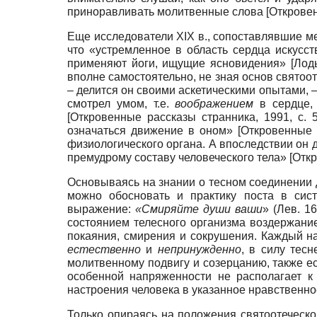
приноравливать молитвенные слова
[
Откровен
Еще исследователи XIX в., сопоставлявшие м
что «устремленное в область сердца искусст
применяют йоги, ищущие ясновидения»
[
Лод
вполне самостоятельно, не зная основ святоо
– делится он своими аскетическими опытами, 
смотрел умом, т.е.
воображением
в сердце, 
[
Откровенные рассказы странника, 1991
, с. 
означаться движение в оном»
[
Откровенные 
физиологического органа. А впоследствии он д
премудрому составу человеческого тела»
[
Откр
Основываясь на знании о тесном соединении 
можно обосновать и практику поста в сис
выражение:
«Смиряйте души ваши
» (Лев. 1
состоянием телесного организма воздержание
покаяния, смирения и сокрушения. Каждый на
естественно
и
непринужденно
, в силу тес
молитвенному подвигу и созерцанию, также ес
особенной напряженности не располагает к
настроения человека в указанное нравственно
Только опираясь на положения святоотеческо