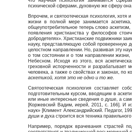
что научная психология занимается сферам
психической сферами, духовную же сферу она не
Впрочем, и святоотеческая психология, хотя 
жизни в полной мере занимается аскетика,
общеупотребительное теперь слово аскетизм,
появления христианства у философов стоич
добродетелях». Христианские подвижники заи
науку, представляющую собой проверенную д
целостном направлении. Но, развивая эту нау
о том состоянии и о том направлении жизни,
Небесном. Исходя из этого, вся аскетическ
греховной испорченности и разрабатывает 
человека, а также о свойствах и законах, по
аскетикой, хотя это не одно и то же.
Святоотеческая психология составляет со
подготовительным курсом, вводящим в аскети
или иные интересные сведения о душе, а сам
[
Коржевский Вадим, иерей, 2011
, с. 166]
. И 
наук»
[
Климент Александрийский. Педагог, 19
души и духа строится вся техника правильног
Например, порядок врачевания страстей по
соответствует и традиционной восьмеричной с