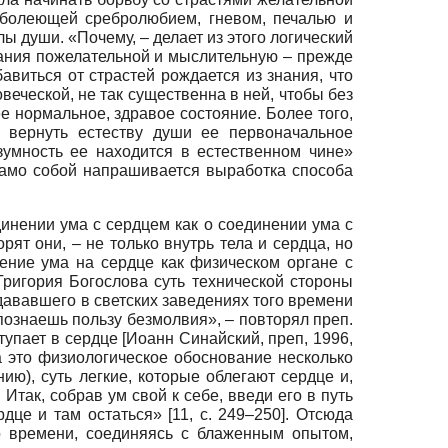
 болеющей сребролюбием, гневом, печалью и
ы души. «Почему, – делает из этого логический
вания пожелательной и мыслительную – прежде
авиться от страстей рождается из знания, что
веческой, не так существенна в ней, чтобы без
ее нормальное, здравое состояние. Более того,
и вернуть естеству души ее первоначальное
зумность ее находится в естественном чине»
а само собой напрашивается выработка способа
инении ума с сердцем как о соединении ума с
рят они, – не только внутрь тела и сердца, но
чение ума на сердце как физическом органе с
ригория Богослова суть технической стороны
дававшего в светских заведениях того времени
познаешь пользу безмолвия», – повторял преп.
тупает в сердце
[
Иоанн Синайский, преп, 1996
,
 это физиологическое обоснование несколько
ию), суть легкие, которые облегают сердце и,
Итак, собрав ум свой к себе, введи его в путь
це и там остаться» [11, с. 249–250]. Отсюда
о времени, соединяясь с блаженным опытом,