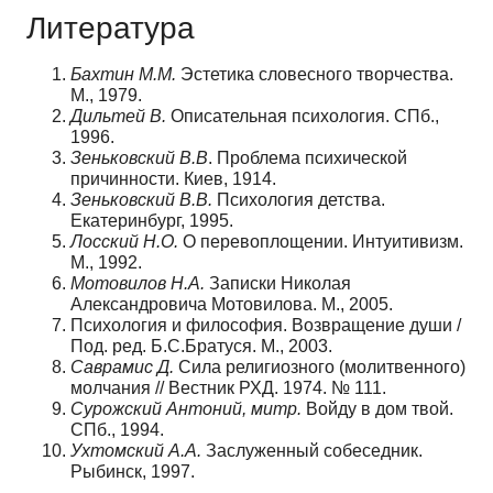
Литература
Бахтин М.М.
Эстетика словесного творчества.
М., 1979.
Дильтей В.
Описательная психология. СПб.,
1996.
Зеньковский В.В
. Проблема психической
причинности. Киев, 1914.
Зеньковский В.В.
Психология детства.
Екатеринбург, 1995.
Лосский Н.О.
О перевоплощении. Интуитивизм.
М., 1992.
Мотовилов Н.А.
Записки Николая
Александровича Мотовилова. М., 2005.
Психология и философия. Возвращение души /
Под. ред. Б.С.Братуся. М., 2003.
Саврамис Д.
Сила религиозного (молитвенного)
молчания // Вестник РХД. 1974. № 111.
Сурожский Антоний, митр.
Войду в дом твой.
СПб., 1994.
Ухтомский А.А.
Заслуженный собеседник.
Рыбинск, 1997.