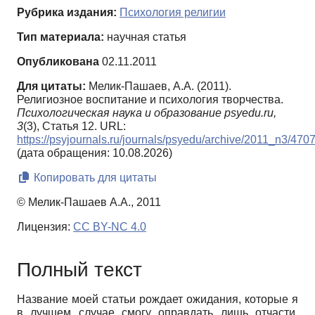
Рубрика издания:
Психология религии
Тип материала:
научная статья
Опубликована
02.11.2011
Для цитаты:
Мелик-Пашаев, А.А. (2011).
Религиозное воспитание и психология творчества.
Психологическая наука и образование psyedu.ru,
3
(3), Статья 12. URL:
https://psyjournals.ru/journals/psyedu/archive/2011_n3/470
(дата обращения: 10.08.2026)
Копировать для цитаты
© Мелик-Пашаев А.А., 2011
Лицензия:
CC BY-NC 4.0
Полный текст
Название моей статьи рождает ожидания, которые я
в лучшем случае смогу оправдать лишь отчасти.