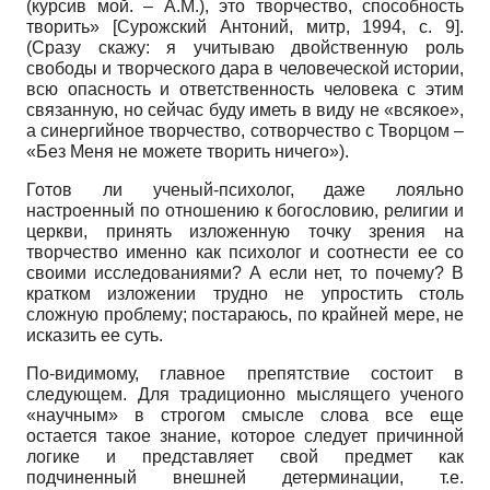
(курсив мой. – А.М.), это творчество, способность
творить»
[
Сурожский Антоний, митр, 1994
, с. 9]
.
(Сразу скажу: я учитываю двойственную роль
свободы и творческого дара в человеческой истории,
всю опасность и ответственность человека с этим
связанную, но сейчас буду иметь в виду не «всякое»,
а синергийное творчество, сотворчество с Творцом –
«Без Меня не можете творить ничего»).
Готов ли ученый-психолог, даже лояльно
настроенный по отношению к богословию, религии и
церкви, принять изложенную точку зрения на
творчество именно как психолог и соотнести ее со
своими исследованиями? А если нет, то почему? В
кратком изложении трудно не упростить столь
сложную проблему; постараюсь, по крайней мере, не
исказить ее суть.
По-видимому, главное препятствие состоит в
следующем. Для традиционно мыслящего ученого
«научным» в строгом смысле слова все еще
остается такое знание, которое следует причинной
логике и представляет свой предмет как
подчиненный внешней детерминации, т.е.