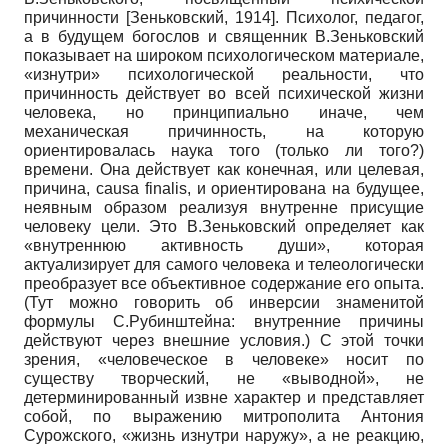
причинности
[
Зеньковский, 1914
]
. Психолог, педагог,
а в будущем богослов и священник В.Зеньковский
показывает на широком психологическом материале,
«изнутри» психологической реальности, что
причинность действует во всей психической жизни
человека, но принципиально иначе, чем
механическая причинность, на которую
ориентировалась наука того (только ли того?)
времени. Она действует как конечная, или целевая,
причина, causa finalis, и ориентирована на будущее,
неявным образом реализуя внутренне присущие
человеку цели. Это В.Зеньковский определяет как
«внутреннюю активность души», которая
актуализирует для самого человека и телеологически
преобразует все объективное содержание его опыта.
(Тут можно говорить об инверсии знаменитой
формулы С.Рубинштейна: внутренние причины
действуют через внешние условия.) С этой точки
зрения, «человеческое в человеке» носит по
существу творческий, не «выводной», не
детерминированный извне характер и представляет
собой, по выражению митрополита Антония
Сурожского, «жизнь изнутри наружу», а не реакцию,