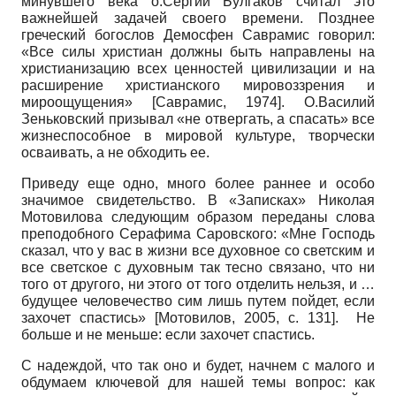
минувшего века о.Сергий Булгаков считал это
важнейшей задачей своего времени. Позднее
греческий богослов Демосфен Саврамис говорил:
«Все силы христиан должны быть направлены на
христианизацию всех ценностей цивилизации и на
расширение христианского мировоззрения и
мироощущения»
[
Саврамис, 1974
]
. О.Василий
Зеньковский призывал «не отвергать, а спасать» все
жизнеспособное в мировой культуре, творчески
осваивать, а не обходить ее.
Приведу еще одно, много более раннее и особо
значимое свидетельство. В «Записках» Николая
Мотовилова следующим образом переданы слова
преподобного Серафима Саровского: «Мне Господь
сказал, что у вас в жизни все духовное со светским и
все светское с духовным так тесно связано, что ни
того от другого, ни этого от того отделить нельзя, и …
будущее человечество сим лишь путем пойдет, если
захочет спастись»
[
Мотовилов, 2005
, с. 131]
. Не
больше и не меньше: если захочет спастись.
С надеждой, что так оно и будет, начнем с малого и
обдумаем ключевой для нашей темы вопрос: как