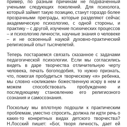
пример, по разным причинам не подхваченный
учеными следующих поколений. Для психолога,
который займет такую позицию, станут гораздо более
прозрачными преграды, которые разделяют сейчас
академическую психологию, с одной стороны, и
практику – с другой, изучение психических процессов
– и психологию личности, научные знания о человеке
– и не освоенный наукой духовно-практический
религиозный опыт тысячелетий.
Теперь постараемся связать сказанное с задачами
педагогической психологии. Если мы согласились
видеть в даре творчества отличительную черту
человека, печать богоподобия, то нужно признать,
что, помогая пробудиться творческому «я» ребенка,
мы словно «окликаем» божественную искру в нем и
можем способствовать пробуждению и
последующему становлению его религиозного
сознания и самосознания.
Поскольку мы вплотную подошли к практическим
проблемам, уместно спросить, должна ли идти речь о
каких-то конкретных видах детского творчества?
Н.Лосский пишет: «Бог, творя личность, дает ей