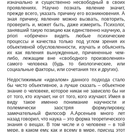
изначально и существенно несвободный в своих
проявлениях. Научно познать явление значит,
прежде всего, указать причину его возникновения. А
зная причину, явление можно вызвать, повторить,
проверить и, может быть, даже измерить. Психолог,
занявший такую позицию как единственно научную, a
priori «обречен» видеть любые психические
процессы и качества только под углом зрения их
объективной обусловленности, изучать и объяснять
их как явления вынужденные, причиненные чем-
либо, лежащим вне «свободного произволения»
самого человека (будь то биологические, или
социальные факторы, или сочетания тех и других).
Недостижимым «идеалом» данного подхода стало
бы чисто объективное, а лучше сказать – объектное
знание о человеке, которое никак не зависело бы ни
от того, кто изучает, ни от того, кого изучают. Имея в
виду такое именно понимание научности и
полемически заостряя формулировку,
замечательный философ А.Арсеньев много лет
назад говорил, что наука – это форма теоретического
знания о вещах. В том числе и о человеке – в той
мере, в каком ему, как и всему в мире, присущ этот