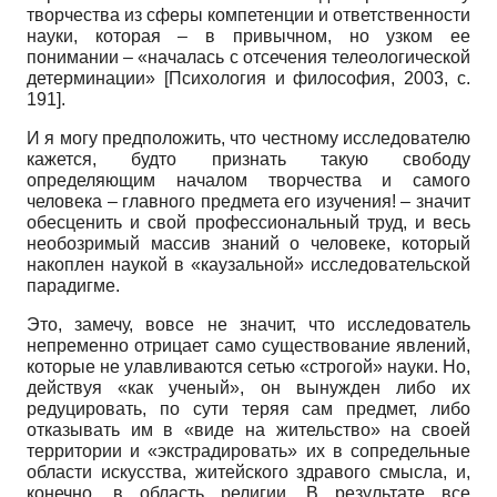
творчества из сферы компетенции и ответственности
науки, которая – в привычном, но узком ее
понимании – «началась с отсечения телеологической
детерминации»
[
Психология и философия, 2003
, с.
191]
.
И я могу предположить, что честному исследователю
кажется, будто признать такую свободу
определяющим началом творчества и самого
человека – главного предмета его изучения! – значит
обесценить и свой профессиональный труд, и весь
необозримый массив знаний о человеке, который
накоплен наукой в «каузальной» исследовательской
парадигме.
Это, замечу, вовсе не значит, что исследователь
непременно отрицает само существование явлений,
которые не улавливаются сетью «строгой» науки. Но,
действуя «как ученый», он вынужден либо их
редуцировать, по сути теряя сам предмет, либо
отказывать им в «виде на жительство» на своей
территории и «экстрадировать» их в сопредельные
области искусства, житейского здравого смысла, и,
конечно, в область религии. В результате все