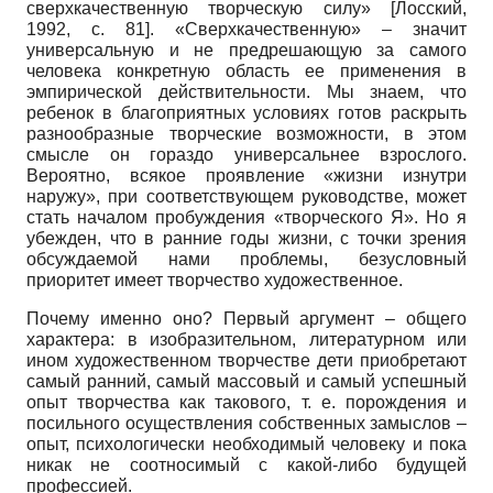
сверхкачественную творческую силу»
[
Лосский,
1992
, с. 81]
. «Сверхкачественную» – значит
универсальную и не предрешающую за самого
человека конкретную область ее применения в
эмпирической действительности. Мы знаем, что
ребенок в благоприятных условиях готов раскрыть
разнообразные творческие возможности, в этом
смысле он гораздо универсальнее взрослого.
Вероятно, всякое проявление «жизни изнутри
наружу», при соответствующем руководстве, может
стать началом пробуждения «творческого Я». Но я
убежден, что в ранние годы жизни, с точки зрения
обсуждаемой нами проблемы, безусловный
приоритет имеет творчество художественное.
Почему именно оно? Первый аргумент – общего
характера: в изобразительном, литературном или
ином художественном творчестве дети приобретают
самый ранний, самый массовый и самый успешный
опыт творчества как такового, т. е. порождения и
посильного осуществления собственных замыслов –
опыт, психологически необходимый человеку и пока
никак не соотносимый с какой-либо будущей
профессией.