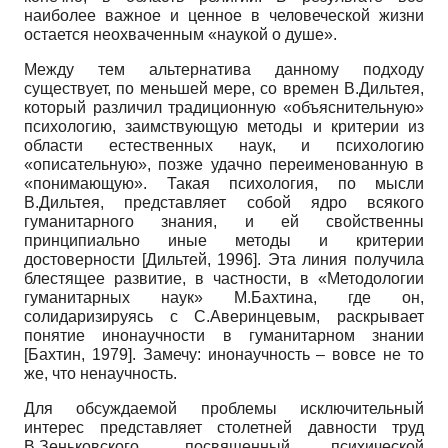
наиболее важное и ценное в человеческой жизни
остается неохваченным «наукой о душе».
Между тем альтернатива данному подходу
существует, по меньшей мере, со времен В.Дильтея,
который различил традиционную «объяснительную»
психологию, заимствующую методы и критерии из
области естественных наук, и психологию
«описательную», позже удачно переименованную в
«понимающую». Такая психология, по мысли
В.Дильтея, представляет собой ядро всякого
гуманитарного знания, и ей свойственны
принципиально иные методы и критерии
достоверности
[
Дильтей, 1996
]
. Эта линия получила
блестящее развитие, в частности, в «Методологии
гуманитарных наук» М.Бахтина, где он,
солидаризируясь с С.Аверинцевым, раскрывает
понятие инонаучности в гуманитарном знании
[
Бахтин, 1979
]
. Замечу: инонаучность – вовсе не то
же, что ненаучность.
Для обсуждаемой проблемы исключительный
интерес представляет столетней давности труд
В.Зеньковского, посвященный психической