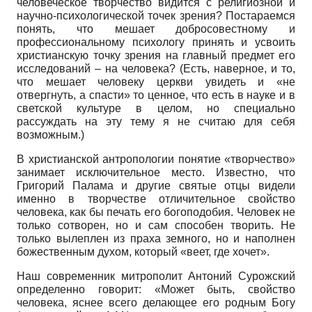
человеческое творчество видится с религиозной и
научно-психологической точек зрения? Постараемся
понять, что мешает добросовестному и
профессиональному психологу принять и усвоить
христианскую точку зрения на главный предмет его
исследований – на человека? (Есть, наверное, и то,
что мешает человеку церкви увидеть и «не
отвергнуть, а спасти» то ценное, что есть в науке и в
светской культуре в целом, но специально
рассуждать на эту тему я не считаю для себя
возможным.)
В христианской антропологии понятие «творчество»
занимает исключительное место. Известно, что
Григорий Палама и другие святые отцы видели
именно в творчестве отличительное свойство
человека, как бы печать его богоподобия. Человек не
только сотворен, но и сам способен творить. Не
только вылеплен из праха земного, но и наполнен
божественным духом, который «веет, где хочет».
Наш современник митрополит Антоний Сурожский
определенно говорит: «Может быть, свойство
человека, яснее всего делающее его родным Богу