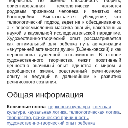
творчества. Но именно способность творить,
ориентированная телеологически, является
родовым признаком человека и печатью его
богоподобия. Высказывается убеждение, что
телеологический подход ведет не к обесцениванию,
а к переосмыслению массива знаний, накопленных
наукой в каузальной исследовательской парадигме.
Художественно-творческий опыт рассматривается
как оптимальный для ребенка путь актуализации
«внутренней активности души» (В.Зеньковский) и как
первооснова душевной отзывчивости. В основе
художественного творчества лежит позитивный
ценностно значимый опыт единства с миром и
всеобщности жизни, родственный религиозному
опыту и ведущий в дальнейшем к развитию
религиозного сознания.
Общая информация
Ключевые слова:
церковная культура
,
светская
культура
,
каузальная логика
,
телеологическая логика
,
творчество
,
психическая причинность
,
художественно-творческий опыт ребенка