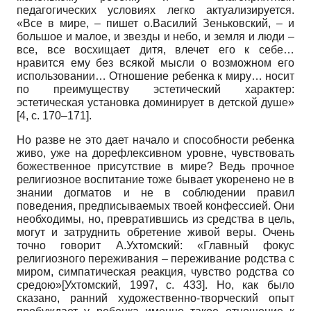
педагогических условиях легко актуализируется.
«Все в мире, – пишет о.Василий Зеньковский, – и
большое и малое, и звезды и небо, и земля и люди –
все, все восхищает дитя, влечет его к себе…
нравится ему без всякой мысли о возможном его
использовании… Отношение ребенка к миру… носит
по преимуществу эстетический характер:
эстетическая установка доминирует в детской душе»
[4, с. 170–171].
Но разве не это дает начало и способности ребенка
живо, уже на дорефлексивном уровне, чувствовать
божественное присутствие в мире? Ведь прочное
религиозное воспитание тоже бывает укоренено не в
знании догматов и не в соблюдении правил
поведения, предписываемых твоей конфессией. Они
необходимы, но, превратившись из средства в цель,
могут и затруднить обретение живой веры. Очень
точно говорит А.Ухтомский: «Главный фокус
религиозного переживания – переживание родства с
миром, симпатическая реакция, чувство родства со
средою»
[
Ухтомский, 1997
, с. 433]
. Но, как было
сказано, ранний художественно-творческий опыт