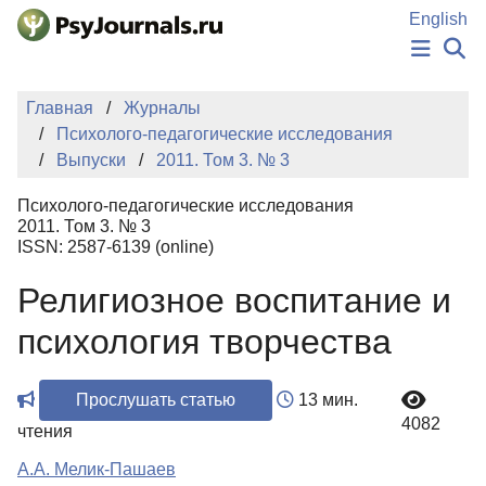
Перейти к основному содержанию
English
НОВОСТИ
Главная
Журналы
ИЗДАНИЯ
Психолого-педагогические исследования
АВТОРЫ
Выпуски
2011. Том 3. № 3
ПОДАТЬ РУКОПИСЬ
БАЗА ЗНАНИЙ
Психолого-педагогические исследования
КЛЮЧЕВЫЕ СЛОВА
2011. Том 3. № 3
Регистрация
Вход
ISSN: 2587-6139 (online)
Религиозное воспитание и
психология творчества
Прослушать статью
13 мин.
4082
чтения
А.А. Мелик-Пашаев