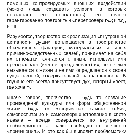
помощью контролируемых внешних воздействий
(можно лишь создавать условия, в которых
возрастает его вероятность); его нельзя
гарантированно повторить и «перепроверить»; и т.д.,
и т.п.
Разумеется, творчество как реализация «внутренней
активности души» воплощается в пространстве
объективных факторов, материальных и иных
причинно-следственных связей, принимает на себя
их отпечатки, считается с ними, использует или
преодолевает (или не преодолевает) их, но не ими
вызывается к жизни и не ими определяется в своей
существенной, содержательной направленности. В
глубине его всегда присутствует дух, который «веет,
где хочет».
Иначе говоря, творчество – будь то создание
произведений культуры или форм общественной
жизни, будь то «творчество самого себя»,
самовоспитание и самосовершенствование в свете
идеала – всегда совершается по внутренней
необходимости, а значит, свободно от внешнего
«причинения». И это как бы выводит проблематику