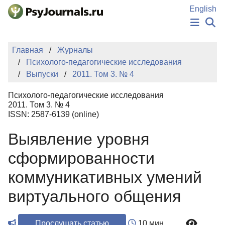
Перейти к основному содержанию
English
НОВОСТИ
Главная
Журналы
ИЗДАНИЯ
Психолого-педагогические исследования
АВТОРЫ
Выпуски
2011. Том 3. № 4
ПОДАТЬ РУКОПИСЬ
БАЗА ЗНАНИЙ
Психолого-педагогические исследования
КЛЮЧЕВЫЕ СЛОВА
2011. Том 3. № 4
Регистрация
Вход
ISSN: 2587-6139 (online)
Выявление уровня
сформированности
коммуникативных умений
виртуального общения
Прослушать статью
10 мин.