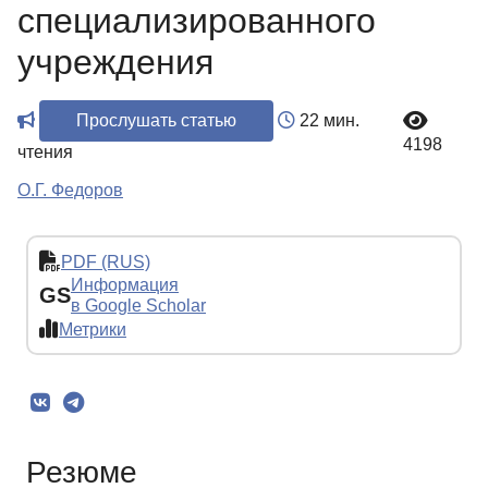
специализированного
учреждения
Прослушать статью
22 мин.
4198
чтения
О.Г. Федоров
PDF (RUS)
Информация
GS
в Google Scholar
Метрики
Резюме