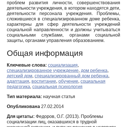
проблем развития личности, совершенствования
деятельности учреждения, в котором находятся дети,
деятельности персонала учреждения. Проблемы,
сложившиеся в специализированном доме ребенка,
характерны для сфер деятельности учреждений
социальной направленности и должны учитываться
социальными службами, органами социальной
защиты, органами управления образованием.
Общая информация
Ключевые слова:
социализация
,
специализированное учреждение
,
дом ребенка
,
детский дом
,
специализированный дом ребенка
,
адаптация
,
воспитание
,
обучение
,
социальная
педагогика
,
социальная психология
Тип материала:
научная статья
Опубликована
27.02.2014
Для цитаты:
Федоров, О.Г. (2013). Проблемы
социализации лиц, оказавшихся в трудной