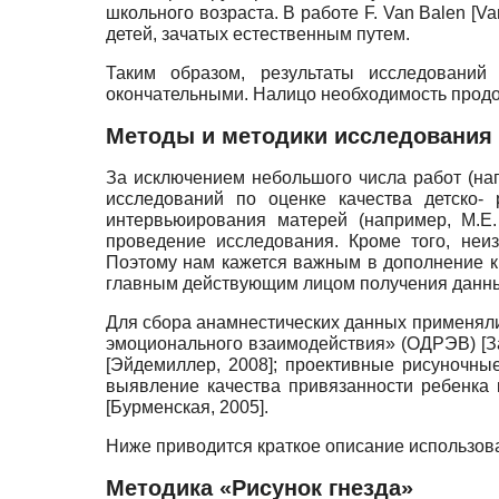
школьного возраста. В работе
F. Van Balen
[
Va
детей, зачатых естественным путем.
Таким образом, результаты исследований
окончательными. Налицо необходимость прод
Методы и методики исследования
За исключением небольшого числа работ (н
исследований по оценке качества детско-
интервьюирования матерей (например, М.Е
проведение исследования. Кроме того, неи
Поэтому нам кажется важным в дополнение к
главным действующим лицом получения данны
Для сбора анамнестических данных применяли
эмоционального взаимодействия» (ОДРЭВ)
[
З
[
Эйдемиллер, 2008
]
; проективные рисуночны
выявление качества привязанности ребенка 
[
Бурменская, 2005
]
.
Ниже приводится краткое описание использов
Методика «Рисунок гнезда»