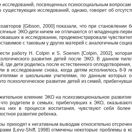
е исследований, посвященных психосоциальным вопросам р
существующих исследований, однако, говорит об отсутст
соавторов
[
Gibson, 2000
]
показали, что при становлении б
сячные ЭКО-дети ничем не отличаются от младенцев-первен
вовавших в исследовании, продемонстрировали чувствите
поставимое с таковым у других матерей с аналогичным соц
вести работу
H
.
Colpin
и
S
.
Soenen
[
Colpin, 2002
]
, котора
хологического развития детей после ЭКО. В данном пило
, где дети родились после естественного оплодотворения,
ли в исследовании снова, когда детям исполнилось 8-9 л
дителями и школьными учителями, по данным которых оц
что психологическое развитие детей из семей, прибегнувши
ительное влияние ЭКО на психоэмоциональное развитие де
 что родители в семьях, прибегнувших к ЭКО, оказываю
а них в процессе воспитания, чувствуют себя более к
остное развитие ребенка.
оры приходят к негативным выводам относительно отсроче
орами
[
Levy-Shiff, 1998
]
отмечены некоторые проблемы в кон