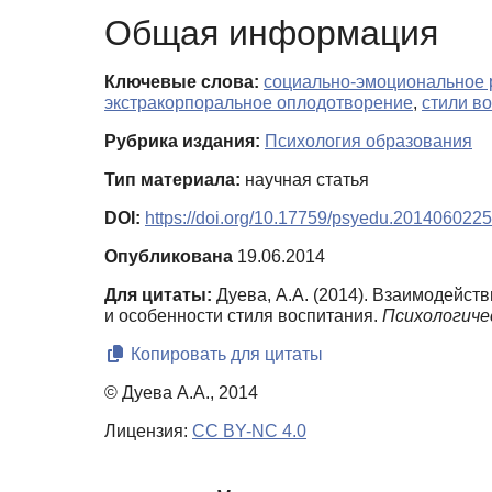
Общая информация
Ключевые слова:
социально-эмоциональное 
экстракорпоральное оплодотворение
,
стили в
Рубрика издания:
Психология образования
Тип материала:
научная статья
DOI:
https://doi.org/10.17759/psyedu.2014060225
Опубликована
19.06.2014
Для цитаты:
Дуева, А.А. (2014). Взаимодейст
и особенности стиля воспитания.
Психологичес
Копировать для цитаты
© Дуева А.А., 2014
Лицензия:
CC BY-NC 4.0