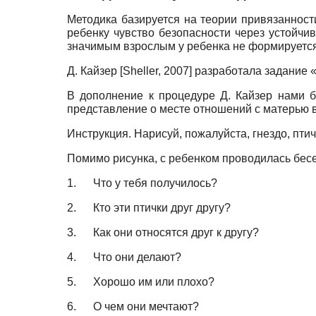
Методика базируется на теории привязаннос
ребенку чувство безопасности через устойчи
значимым взрослым у ребенка не формируется 
Д. Кайзер
[
Sheller, 2007
]
разработала задание «
В дополнение к процедуре Д. Кайзер нами б
представление о месте отношений с матерью 
Инструкция. Нарисуй, пожалуйста, гнездо, птиче
Помимо рисунка, с ребенком проводилась бесе
1.
Что у тебя получилось?
2.
Кто эти птички друг другу?
3.
Как они относятся друг к другу?
4.
Что они делают?
5.
Хорошо им или плохо?
6.
О чем они мечтают?