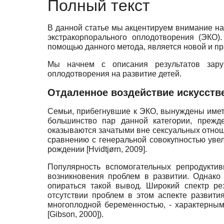
Полный текст
В данной статье мы акцентируем внимание на
экстракорпорального оплодотворения (ЭКО)
помощью данного метода, является новой и пр
Мы начнем с описания результатов заруб
оплодотворения на развитие детей.
Отдаленное воздействие искусств
Семьи, прибегнувшие к ЭКО, вынуждены иметь
большинство пар данной категории, прежд
оказываются зачатыми вне сексуальных отнош
сравнению с генеральной совокупностью уве
рождении
[
Hvidtjørn, 2009
]
.
Популярность вспомогательных репродуктив
возникновения проблем в развитии. Однако
опираться такой вывод. Широкий спектр ре
отсутствии проблем в этом аспекте развит
многоплодной беременностью, - характерным
[
Gibson, 2000
]
).