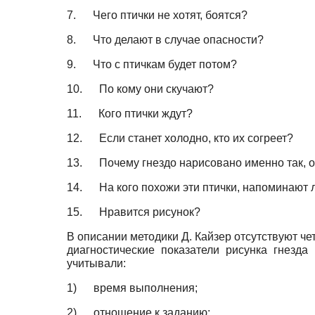
7.
Чего птички не хотят, боятся?
8.
Что делают в случае опасности?
9.
Что с птичкам будет потом?
10.
По кому они скучают?
11.
Кого птички ждут?
12.
Если станет холодно, кто их согреет?
13.
Почему гнездо нарисовано именно так, 
14.
На кого похожи эти птички, напоминают л
15.
Нравится рисунок?
В описании методики Д. Кайзер отсутствуют ч
диагностические показатели рисунка гнезд
учитывали:
1)
время выполнения;
2)
отношение к заданию;