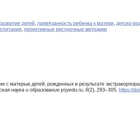
развитие детей
,
привязанность ребенка к матери
,
детско-ро
оспитания
,
проективные рисуночные методики
вие с матерью детей, рожденных в результате экстракорпор
кая наука и образование psyedu.ru,
6
(2), 293–305.
https://d