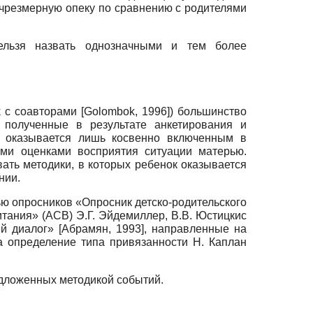
 чрезмерную опеку по сравнению с родителями
нельзя назвать однозначными и тем более
k
с соавторами
[
Golombok, 1996
]
) большинство
 полученные в результате анкетирования и
к оказывается лишь косвенно включенным в
ыми оценками восприятия ситуации матерью.
ть методики, в которых ребенок оказывается
нии.
ю опросников «Опросник детско-родительского
тания» (АСВ) Э.Г. Эйдемиллер, В.В. Юстицкис
й диалог»
[
Абрамян, 1993
]
, направленные на
а определение типа привязанности Н. Каплан
едложенных методикой событий.