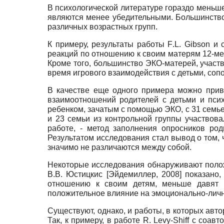
В психологической литературе гораздо меньш
являются менее убедительными. Большинство 
различных возрастных групп.
К примеру, результаты работы
F
.
L
.
Gibson
и 
реакций по отношению к своим матерям 12-ме
Кроме того, большинство ЭКО-матерей, участ
время игрового взаимодействия с детьми, со
В качестве еще одного примера можно при
взаимоотношений родителей с детьми и пси
ребенком, зачатым с помощью ЭКО, с 31 семьей
и 23 семьи из контрольной группы участвова
работе, - метод заполнения опросников ро
Результатом исследования стал вывод о том, 
значимо не различаются между собой.
Некоторые исследования обнаруживают полож
В.В. Юстицкис
[
Эйдемиллер, 2008
]
показано,
отношению к своим детям, меньше давят н
положительное влияние на эмоционально-личн
Существуют, однако, и работы, в которых авт
Так, к примеру, в работе
R
.
Levy
-
Shiff
с соавт