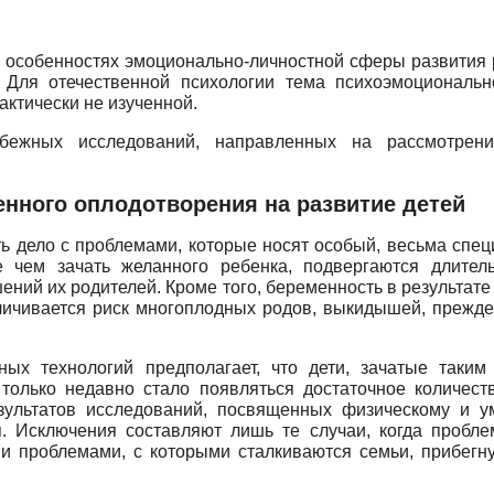
 особенностях эмоционально-личностной сферы развития 
. Для отечественной психологии тема психоэмоциональн
актически не изученной.
ежных исследований, направленных на рассмотрение
енного оплодотворения на развитие детей
 дело с проблемами, которые носят особый, весьма спец
е чем зачать желанного ребенка, подвергаются длите
ений их родителей. Кроме того, беременность в результат
личивается риск многоплодных родов, выкидышей, прежде
ных технологий предполагает, что дети, зачатые так
 только недавно стало появляться достаточное количест
зультатов исследований, посвященных физическому и у
ия. Исключения составляют лишь те случаи, когда пробл
и проблемами, с которыми сталкиваются семьи, прибегн