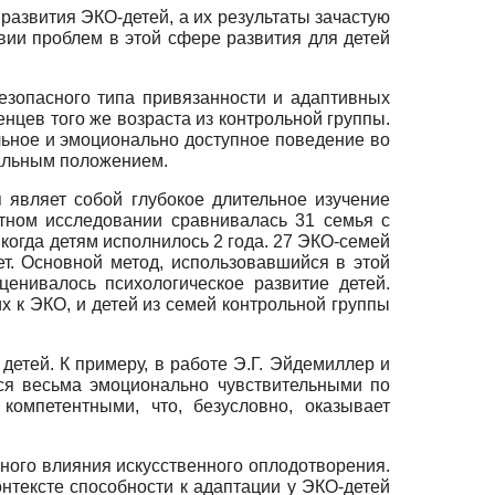
азвития ЭКО-детей, а их результаты зачастую
вии проблем в этой сфере развития для детей
езопасного типа привязанности и адаптивных
цев того же возраста из контрольной группы.
льное и эмоционально доступное поведение во
иальным положением.
я являет собой глубокое длительное изучение
тном исследовании сравнивалась 31 семья с
 когда детям исполнилось 2 года. 27 ЭКО-семей
ет. Основной метод, использовавшийся в этой
енивалось психологическое развитие детей.
х к ЭКО, и детей из семей контрольной группы
тей. К примеру, в работе Э.Г. Эйдемиллер и
тся весьма эмоционально чувствительными по
омпетентными, что, безусловно, оказывает
нного влияния искусственного оплодотворения.
тексте способности к адаптации у ЭКО-детей