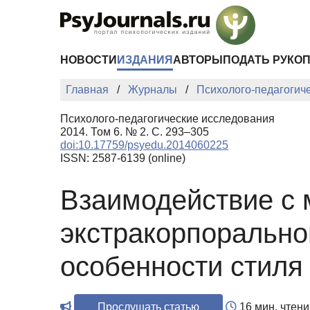
Перейти к основному содержанию
НОВОСТИ
ИЗДАНИЯ
АВТОРЫ
ПОДАТЬ РУКО
Главная
Журналы
Психолого-педагогич
Психолого-педагогические исследования
2014. Том 6. № 2. С. 293–305
doi:10.17759/psyedu.2014060225
ISSN: 2587-6139 (online)
Взаимодействие с 
экстракорпорально
особенности стиля
Прослушать статью
16 мин. чтени