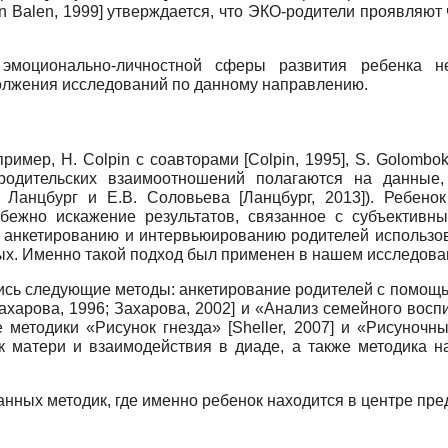
n Balen, 1999
]
утверждается, что ЭКО-родители проявляют
 эмоционально-личностной сферы развития ребенка 
олжения исследований по данному направлению.
апример,
H
.
Colpin
с соавторами
[
Colpin, 1995
]
,
S
.
Golombo
 родительских взаимоотношений полагаются на данные,
. Ланцбург и Е.В. Соловьева
[
Ланцбург, 2013
]
). Ребено
збежно искажение результатов, связанное с субъективн
 анкетированию и интервьюированию родителей использова
х. Именно такой подход был применен в нашем исследова
сь следующие методы: анкетирование родителей с помощь
ахарова, 1996
;
Захарова, 2002
]
и «Анализ семейного воспи
е методики «Рисунок гнезда»
[
Sheller, 2007
]
и «Рисуночны
к матери и взаимодействия в диаде, а также методика н
анных методик, где именно ребенок находится в центре пр