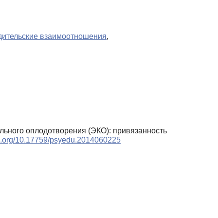
дительские взаимоотношения
,
ального оплодотворения (ЭКО): привязанность
oi.org/10.17759/psyedu.2014060225