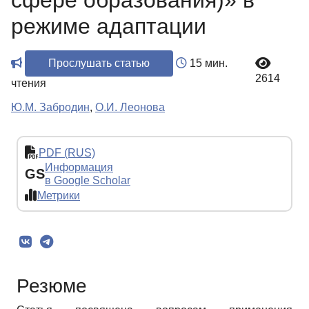
сфере образования)» в
режиме адаптации
Прослушать статью
15 мин.
2614
чтения
Ю.М. Забродин
,
О.И. Леонова
PDF (RUS)
Информация
GS
в Google Scholar
Метрики
Резюме