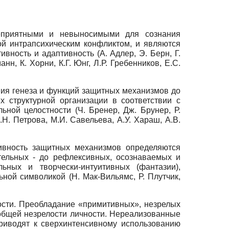
еприятными и невыносимыми для сознания
й интрапсихическим конфликтом, и являются
ность и адаптивность (А. Адлер, Э. Берн, Г.
н, К. Хорни, К.Г. Юнг, Л.Р. Гребенников, Е.С.
ния генеза и функций защитных механизмов до
 структурной организации в соответствии с
ой целостности (Ч. Бренер, Дж. Брунер, Р.
.Н. Петрова, М.И. Савельева, А.У. Хараш, А.В.
ивность защитных механизмов определяются
тельных - до рефлексивных, осознаваемых и
ьных и творчески-интуитивных (фантазии),
ной символикой (Н. Мак-Вильямс, Р. Плутчик,
сти. Преобладание «примитивных», незрелых
 общей незрелости личности. Нереализованные
риводят к сверхинтенсивному использованию