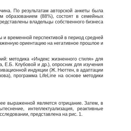
чина. По результатам авторской анкеты была
м образованием (88%), состоят в семейных
е представлены владельцы собственного бизнеса
ы и временной перспективой в период средней
раженную ориентацию на негативное прошлое и
ий: методика «Индекс жизненного стиля» для
, Е.Б. Клубовой и др.), опросник для изучения
тивационной индукции (Ж. Нюттен, в адаптации
ушова), программа
LifeLine
на основе методики
ее выраженной является отрицание. Затем, в
теснение, интеллектуализация, реактивные
следовании, представлена на рис. 1.