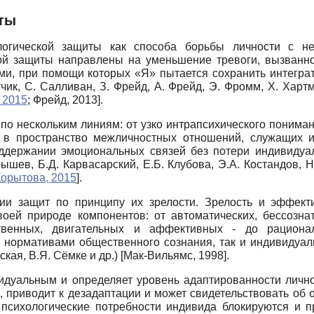
ты
логической защиты как способа борьбы личности с н
ой защиты направлены на уменьшение тревоги, вызванно
, при помощи которых «Я» пытается сохранить интегратив
чик, С. Салливан, З. Фрейд, А. Фрейд, Э. Фромм, Х. Хартман
 2015
;
Фрейд, 2013
]
.
по нескольким линиям: от узко интрапсихического понима
 в пространство межличностных отношений, служащих их
держании эмоциональных связей без потери индивидуальн
ышев, Б.Д. Карвасарский, Е.Б. Клубова, Э.А. Костандов, Н
Корытова, 2015
]
.
ии защит по принципу их зрелости. Зрелость и эффект
воей природе компонентов: от автоматических, бессозна
твенных, двигательных и аффективных - до рационал
нормативами общественного сознания, так и индивидуаль
ская, В.Я. Сёмке и др.)
[
Мак-Вильямс, 1998
]
.
идуальным и определяет уровень адаптированности лично
и, приводит к дезадаптации и может свидетельствовать об
 психологические потребности индивида блокируются и п