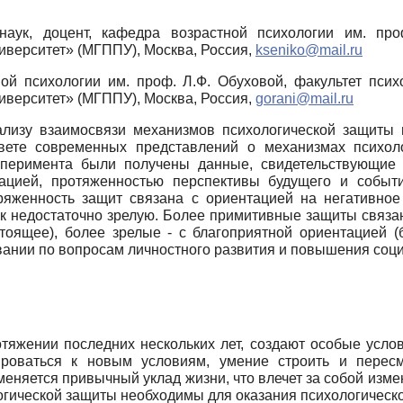
х наук, доцент, кафедра возрастной психологии им. п
иверситет» (МГППУ), Москва, Россия,
kseniko
@
mail
.
ru
ной психологии им. проф. Л.Ф. Обуховой, факультет пс
иверситет» (МГППУ), Москва, Россия,
gorani@mail.ru
лизу взаимосвязи механизмов психологической защиты 
свете современных представлений о механизмах психол
ксперимента были получены данные, свидетельствующи
тацией, протяженностью перспективы будущего и собы
ряженность защит связана с ориентацией на негативное
как недостаточно зрелую. Более примитивные защиты связ
тоящее), более зрелые - с благоприятной ориентацией (
вании по вопросам личностного развития и повышения соц
тяжении последних нескольких лет, создают особые услов
ироваться к новым условиям, умение строить и перес
еняется привычный уклад жизни, что влечет за собой изме
гической защиты необходимы для оказания психологическ