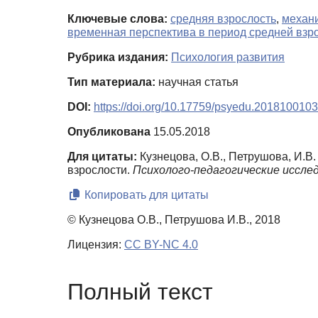
Ключевые слова:
средняя взрослость
,
механ
временная перспектива в период средней взр
Рубрика издания:
Психология развития
Тип материала:
научная статья
DOI:
https://doi.org/10.17759/psyedu.2018100103
Опубликована
15.05.2018
Для цитаты:
Кузнецова, О.В., Петрушова, И.В
взрослости.
Психолого-педагогические иссле
Копировать для цитаты
© Кузнецова О.В., Петрушова И.В., 2018
Лицензия:
CC BY-NC 4.0
Полный текст