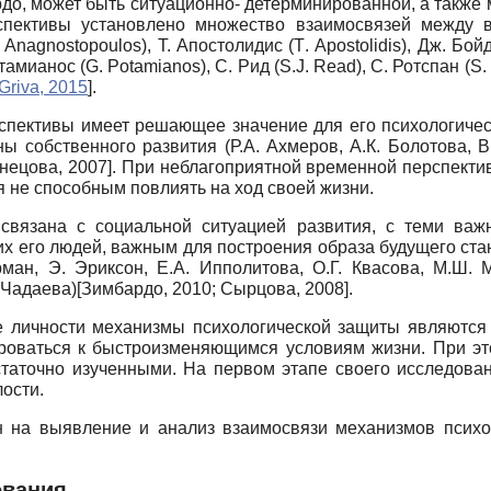
о, может быть ситуационно- детерминированной, а также 
пективы установлено множество взаимосвязей между в
.
Anagnostopoulos
), Т. Апостолидис (
T
.
Apostolidis
), Дж. Бой
отамианос
(
G. Potamianos),
С. Рид
(
S.J. Read),
С. Ротспан
(
S.
Griva, 2015
]
.
спективы имеет решающее значение для его психологическ
 собственного развития (Р.А. Ахмеров, А.К. Болотова, В.И
нецова, 2007
]
. При неблагоприятной временной перспекти
я не способным повлиять на ход своей жизни.
связана с социальной ситуацией развития, с теми ва
их его людей, важным для построения образа будущего ста
ман, Э. Эриксон, Е.А. Ипполитова, О.Г. Квасова, М.Ш. 
 Чадаева)
[
Зимбардо, 2010
;
Сырцова, 2008
]
.
е личности механизмы психологической защиты являются
ироваться к быстроизменяющимся условиям жизни. При эт
статочно изученными. На первом этапе своего исследован
ости.
н на выявление и анализ взаимосвязи механизмов психо
ования