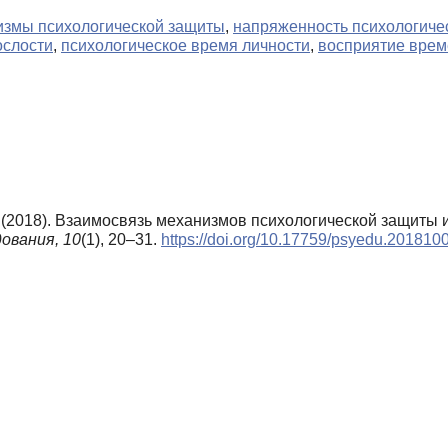
измы психологической защиты
,
напряженность психологиче
ослости
,
психологическое время личности
,
восприятие врем
. (2018). Взаимосвязь механизмов психологической защиты
дования,
10
(1), 20–31.
https://doi.org/10.17759/psyedu.201810