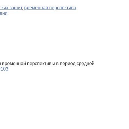
ских защит
,
временная перспектива
,
ени
 и временной перспективы в период средней
0103