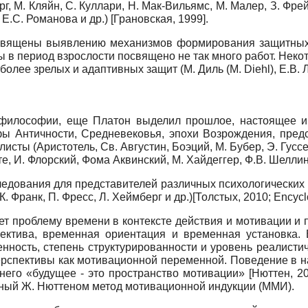
, М. Кляйн, С. Куллари, Н. Мак-Вильямс, М. Малер, З. Фрей
 Е.С. Романова и др.)
[
Грановская, 1999
]
.
посвящены выявлению механизмов формирования защитных 
ы в период взрослости посвящено не так много работ. Не
более зрелых и адаптивных защит (М. Диль (
M
.
Diehl
), Е.В.
 философии, еще Платон выделил прошлое, настоящее и
 Античности, Средневековья, эпохи Возрождения, предс
ты (Аристотель, Св. Августин, Боэций, М. Бубер, Э. Гуссерл
хте, И. Флорский, Фома Аквинский, М. Хайдеггер, Ф.В. Шеллин
дования для представителей различных психологических ш
К. Франк, П. Фресс, Л. Хеймберг и др.)
[
Толстых, 2010
;
Encycl
т проблему времени в контексте действия и мотивации и п
пектива, временная ориентация и временная установка. 
енность, степень структурированности и уровень реалист
ерспективы как мотивационной переменной. Поведение в н
 него «будущее - это пространство мотивации»
[
Нюттен, 2
ный Ж. Нюттеном метод мотивационной индукции (ММИ).