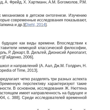
д, А. Фрейд, Х. Хартманн, А.М. Богомолов, Р.М.
механизмов в детском онтогенезе. Изучению
которые современные исследования показывают,
 Лапкина и др.)
[
Diehl, 2014
]
.
 будущее как виды времени. Впоследствии к
тавители немецкой классической философии,
ь, Р. Декарт, В. Дильтей, Дионисий Ареопагит,
г)
[
Гайденко, 2006
]
.
кол и направлений (А. Аал, Дж.М. Голдрич, Н.
opedia of Time, 2013
]
.
редлагает четко разделять три разных аспекта
Временную перспективу характеризуют такие
ичности. В основном, исследования Ж. Нюттена
астоящем имеет направленность на будущее и
004
, с. 388]
. Среди исследователей временной