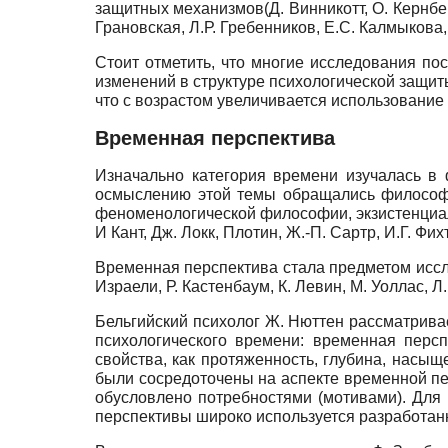
защитных механизмов(Д. Винникотт, О. Кернберг
Грановская, Л.Р. Гребенников, Е.С. Калмыкова,
Стоит отметить, что многие исследования 
изменений в структуре психологической защит
что с возрастом увеличивается использование 
Временная перспектива
Изначально категория времени изучалась в
осмыслению этой темы обращались философы
феноменологической философии, экзистенциалис
И Кант, Дж. Локк, Плотин, Ж.-П. Сартр, И.Г. Фи
Временная перспектива стала предметом иссле
Израели, Р. Кастенбаум, К. Левин, М. Уоллас, Л.
Бельгийский психолог Ж. Нюттен рассматривае
психологического времени: временная перс
свойства, как протяженность, глубина, насыщ
были сосредоточены на аспекте временной п
обусловлено потребностями (мотивами). Для
перспективы широко используется разработан