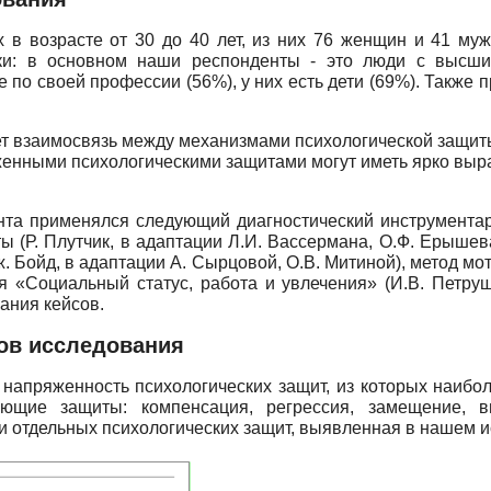
 в возрасте от 30 до 40 лет, из них 76 женщин и 41 муж
ки: в основном наши респонденты - это люди с высши
е по своей профессии (56%), у них есть дети (69%). Такж
ует взаимосвязь между механизмами психологической защит
яженными психологическими защитами могут иметь ярко вы
та применялся следующий диагностический инструментар
 (Р. Плутчик, в адаптации Л.И. Вассермана, О.Ф. Ерышева
. Бойд, в адаптации А. Сырцовой, О.В. Митиной), метод мо
ия «Социальный статус, работа и увлечения» (И.В. Петр
сания кейсов.
тов исследования
напряженность психологических защит, из которых наибол
ющие защиты: компенсация, регрессия, замещение, вы
 отдельных психологических защит, выявленная в нашем ис