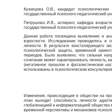
Кузнецова О.В., кандидат психологически
государственный психолого-педагогический ун
Петрушова И.В., аспирант, кафедра возраст
государственный психолого-педагогический ун
Данная работа посвящена выявлению и ана
взрослости. Исследование проводилось в 
личности. В результате констатирующего э
психологической защиты, временной ориен
периодов. Было выявлено, что сильная нап
сочетание может характеризовать личность, 
(негативное прошлое и фаталистическое нас
использованы в психологическом консультиро
Изменения, происходящие в обществе на про
план выходит способность личности адапт
глобализацией и информатизацией общества м
временной перспективы и механизмов психоло