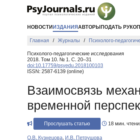
Перейти к основному содержанию
НОВОСТИ
ИЗДАНИЯ
АВТОРЫ
ПОДАТЬ РУКО
Главная
Журналы
Психолого-педагогич
Психолого-педагогические исследования
2018. Том 10. № 1. С. 20–31
doi:10.17759/psyedu.2018100103
ISSN: 2587-6139 (online)
Взаимосвязь механ
временной перспек
Прослушать статью
18 мин. чтени
О.В. Кузнецова
,
И.В. Петрушова