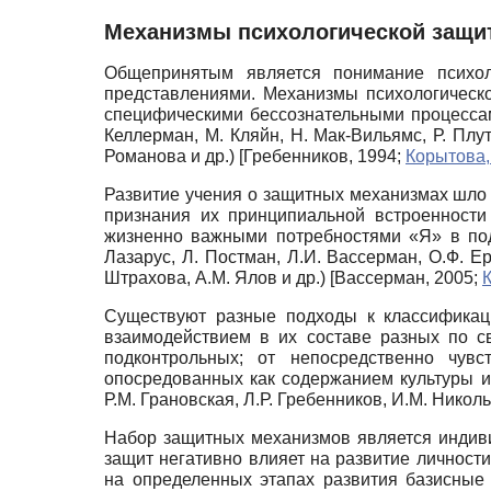
Механизмы психологической защи
Общепринятым является понимание психо
представлениями. Механизмы психологическ
специфическими бессознательными процессами
Келлерман, М. Кляйн, Н. Мак-Вильямс, Р. Плут
Романова и др.)
[
Гребенников, 1994
;
Корытова,
Развитие учения о защитных механизмах шло 
признания их принципиальной встроенности
жизненно важными потребностями «Я» в под
Лазарус, Л. Постман, Л.И. Вассерман, О.Ф. Ер
Штрахова, А.М. Ялов и др.)
[
Вассерман, 2005
;
Существуют разные подходы к классификац
взаимодействием в их составе разных по с
подконтрольных; от непосредственно чувс
опосредованных как содержанием культуры и 
Р.М. Грановская, Л.Р. Гребенников, И.М. Николь
Набор защитных механизмов является индив
защит негативно влияет на развитие личност
на определенных этапах развития базисные