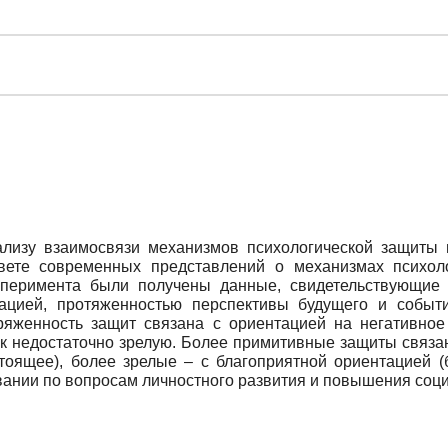
лизу взаимосвязи механизмов психологической защиты 
свете современных представлений о механизмах психол
ксперимента были получены данные, свидетельствующи
тацией, протяженностью перспективы будущего и собы
ряженность защит связана с ориентацией на негативное
как недостаточно зрелую. Более примитивные защиты связ
тоящее), более зрелые – с благоприятной ориентацией (
вании по вопросам личностного развития и повышения соц