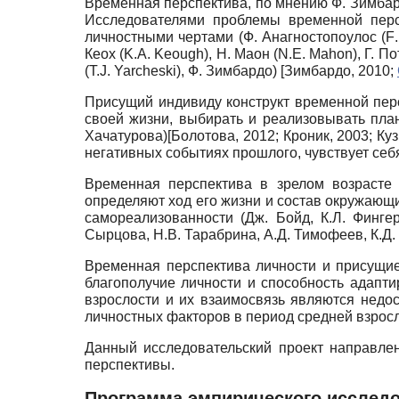
Временная перспектива, по мнению Ф. Зимбард
Исследователями проблемы временной перс
личностными чертами (Ф. Анагностопоулос (
F
Кеох
(
K.A. Keough),
Н. Маон
(
N.E. Mahon),
Г. П
(T.J. Yarcheski),
Ф. Зимбардо)
[
Зимбардо, 2010
;
Присущий индивиду конструкт временной пер
своей жизни, выбирать и реализовывать планы
Хачатурова)
[
Болотова, 2012
;
Кроник, 2003
;
Куз
негативных событиях прошлого, чувствует себ
Временная перспектива в зрелом возрасте 
определяют ход его жизни и состав окружающ
самореализованности (Дж. Бойд, К.Л. Фингер
Сырцова, Н.В. Тарабрина, А.Д. Тимофеев, К.Д.
Временная перспектива личности и присущи
благополучие личности и способность адапт
взрослости и их взаимосвязь являются недо
личностных факторов в период средней взросл
Данный исследовательский проект направле
перспективы.
Программа эмпирического исслед