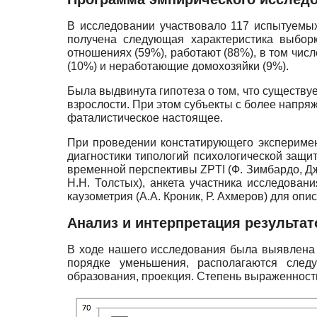
В исследовании участвовало 117 испытуемых
получена следующая характеристика выбор
отношениях (59%), работают (88%), в том числ
(10%) и неработающие домохозяйки (9%).
Была выдвинута гипотеза о том, что существ
взрослости. При этом субъекты с более напр
фаталистическое настоящее.
При проведении констатирующего эксперимен
диагностики типологий психологической защиты
временной перспективы
ZPTI
(Ф. Зимбардо, Дж
Н.Н. Толстых), анкета участника исследован
каузометрия (А.А. Кроник, Р. Ахмеров) для опи
Анализ и интерпретация результа
В ходе нашего исследования была выявлена 
порядке уменьшения, располагаются следу
образования, проекция. Степень выраженности