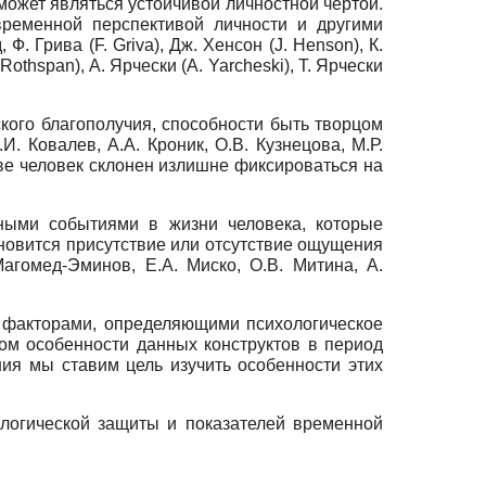
может являться устойчивой личностной чертой.
ременной перспективой личности и другими
д, Ф. Грива
(
F. Griva
),
Дж. Хенсон
(
J. Henson),
К.
 Rothspan),
А. Ярчески
(A. Yarcheski),
Т. Ярчески
ого благополучия, способности быть творцом
. Ковалев, А.А. Кроник, О.В. Кузнецова, М.Р.
ве человек склонен излишне фиксироваться на
жными событиями в жизни человека, которые
новится присутствие или отсутствие ощущения
Магомед-Эминов, Е.А. Миско, О.В. Митина, А.
 факторами, определяющими психологическое
ом особенности данных конструктов в период
ия мы ставим цель изучить особенности этих
логической защиты и показателей временной