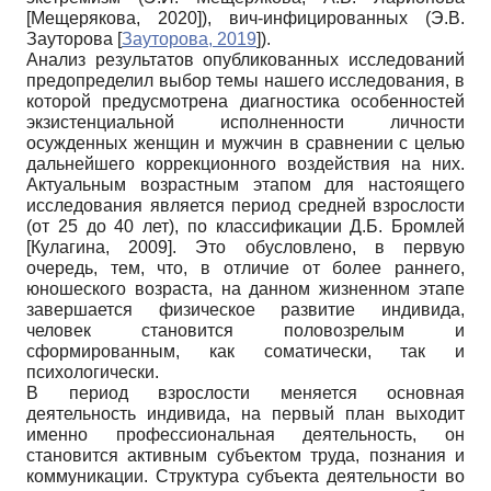
[
Мещерякова, 2020
]
), вич-инфицированных (Э.В.
Зауторова
[
Зауторова, 2019
]
).
Анализ результатов опубликованных исследований
предопределил выбор темы нашего исследования, в
которой предусмотрена диагностика особенностей
экзистенциальной исполненности личности
осужденных женщин и мужчин в сравнении с целью
дальнейшего коррекционного воздействия на них.
Актуальным возрастным этапом для настоящего
исследования является период средней взрослости
(от 25 до 40 лет), по классификации Д.Б. Бромлей
[
Кулагина, 2009
]
. Это обусловлено, в первую
очередь, тем, что, в отличие от более раннего,
юношеского возраста, на данном жизненном этапе
завершается физическое развитие индивида,
человек становится половозрелым и
сформированным, как соматически, так и
психологически.
В период взрослости меняется основная
деятельность индивида, на первый план выходит
именно профессиональная деятельность, он
становится активным субъектом труда, познания и
коммуникации. Структура субъекта деятельности во