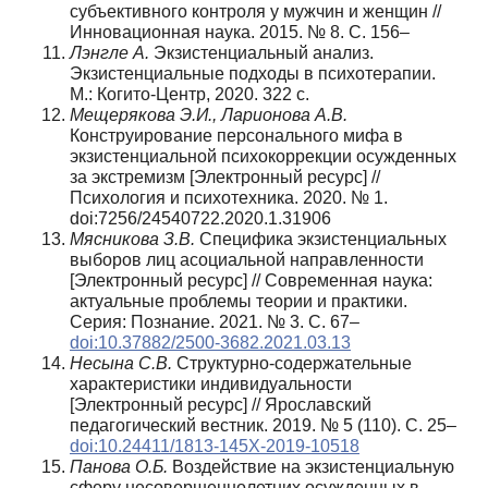
субъективного контроля у мужчин и женщин //
Инновационная наука. 2015. № 8. С. 156–
Лэнгле А.
Экзистенциальный анализ.
Экзистенциальные подходы в психотерапии.
М.: Когито-Центр, 2020. 322 с.
Мещерякова Э.И., Ларионова А.В.
Конструирование персонального мифа в
экзистенциальной психокоррекции осужденных
за экстремизм [Электронный ресурс] //
Психология и психотехника. 2020. № 1.
doi:7256/24540722.2020.1.31906
Мясникова З.В.
Специфика экзистенциальных
выборов лиц асоциальной направленности
[Электронный ресурс] // Современная наука:
актуальные проблемы теории и практики.
Серия: Познание. 2021. № 3. С. 67–
doi:10.37882/2500-3682.2021.03.13
Несына С.В.
Структурно-содержательные
характеристики индивидуальности
[Электронный ресурс] // Ярославский
педагогический вестник. 2019. № 5 (110). С. 25–
doi:10.24411/1813-145X-2019-10518
Панова О.Б.
Воздействие на экзистенциальную
сферу несовершеннолетних осужденных в