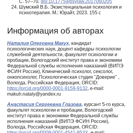
С. 57–70.
doi:10.17759/psylaw.2017060205
Шумский В.Б. Экзистенциальная психология и
психотерапия. М.: Юрайт, 2023. 155 с
Информация об авторах
Наталия Олеговна Макух,
кандидат
психологических наук, доцент кафедры психологии
служебной деятельности, факультет психологии и
пробации, Вологодский институт права и экономики
Федеральной службы исполнения наказаний (ВИПЭ
ФСИН России), Клинический психолог, сексолог,
онкопсихолог, Психологическая студия "Доверие" ,
Вологда, Российская Федерация, ORCID:
https://orcid.org/0000-0001-9159-9132
, e-mail:
makuh.nataly@yandex.ru
Анастасия Сергеевна Глазова,
курсант 5-го курса,
факультет психологии и пробации, Вологодский
институт права и экономики Федеральной службы
исполнения наказаний (ВИПЭ ФСИН России),
Вологда, Российская Федерация, ORCID:
https://orcid.org/0009-0001-4541-953X
, e-mail: