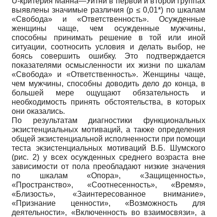
U-критерия Манна—Уитни в первой и второй группах
выявлены значимые различия (p ≤ 0,01*) по шкалам
«Свобода» и «Ответственность». Осужденные
женщины чаще, чем осужденные мужчины,
способны принимать решение в той или иной
ситуации, соотносить условия и делать выбор, не
боясь совершить ошибку. Это подтверждается
показателями осмысленности их жизни по шкалам
«Свобода» и «Ответственность». Женщины чаще,
чем мужчины, способны доводить дело до конца, в
большей мере ощущают обязательность и
необходимость принять обстоятельства, в которых
они оказались.
По результатам диагностики функциональных
экзистенциальных мотиваций, а также определения
общей экзистенциальной исполненности при помощи
теста экзистенциальных мотиваций В.Б. Шумского
(рис. 2) у всех осужденных среднего возраста вне
зависимости от пола преобладают низкие значения
по шкалам «Опора», «Защищенность»,
«Пространство», «Соотнесенность», «Время»,
«Близость», «Заинтересованное внимание»,
«Признание ценности», «Возможность для
деятельности», «Включенность во взаимосвязи», а