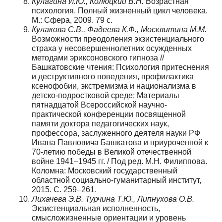
Кулагина И.Ю., Колюцкий В.Н.
Возрастная
психология. Полный жизненный цикл человека.
М.: Сфера, 2009. 79 с.
Кулакова С.В., Фадеева К.Ф., Москвитина М.М.
Возможности преодоления экзистенциального
страха у несовершеннолетних осужденных
методами эриксоновского гипноза //
Башкатовские чтения: Психология притеснения
и деструктивного поведения, профилактика
ксенофобии, экстремизма и национализма в
детско-подростковой среде: Материалы
пятнадцатой Всероссийской научно-
практической конференции посвященной
памяти доктора педагогических наук,
профессора, заслуженного деятеля науки РФ
Ивана Павловича Башкатова и приуроченной к
70-летию победы в Великой отечественной
войне 1941–1945 гг. / Под ред. М.Н. Филиппова.
Коломна: Московский государственный
областной социально-гуманитарный институт,
2015. С. 259–261.
Лихачева Э.В. Турчина Т.Ю., Липнухова О.В.
Экзистенциальная исполненность,
смысложизненные ориентации и уровень