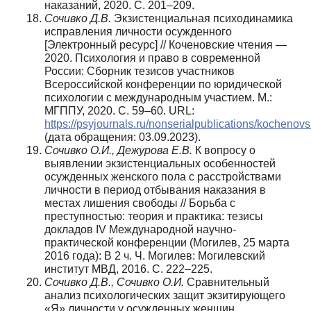
наказаний, 2020. С. 201–209.
Сочивко Д.В.
Экзистенциальная психодинамика
исправления личности осужденного
[Электронный ресурс] // Коченовские чтения —
2020. Психология и право в современной
России: Сборник тезисов участников
Всероссийской конференции по юридической
психологии с международным участием. М.:
МГППУ, 2020. С. 59–60. URL:
https://psyjournals.ru/nonserialpublications/kochen
(дата обращения: 03.09.2023).
Сочивко О.И., Дежурова Е.В.
К вопросу о
выявлении экзистенциальных особенностей
осужденных женского пола с расстройствами
личности в период отбывания наказания в
местах лишения свободы // Борьба с
преступностью: теория и практика: тезисы
докладов IV Международной научно-
практической конференции (Могилев, 25 марта
2016 года): В 2 ч. Ч. Могилев: Могилевский
институт МВД, 2016. С. 222–225.
Сочивко Д.В., Сочивко О.И.
Сравнительный
анализ психологических защит экзитирующего
«Я» личности у осужденных женщин