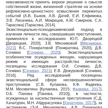
невозможности принять верное решение о смысле
собственной жизни, жизненной стратегии на основе
рефлексивно-ценностного осмысления пережитых
событий (А.В. Быков, А.В. Датий, Е.И. Елфимова.
Э.В. Лихачева, А.И. Мокрецов, А.М. Смирнов, С.А.
Тарасова)
[
Тарасова, 2014
]
.
Экзистенциально-психодинамический подход в
изучении личности лиц, совершивших преступления,
применялся в исследованиях Ю.П. Дворецкой
[
Дворецкая, 2020
]
, З.В. Мясниковой
[
Мясникова,
2021
]
, В.С. Понкратовой
[
Понкратова, 2020
]
, Д.В.
Сочивко
[
Сочивко, 2020
]
. Экзистенциальным
особенностям осужденных женщин, нарушающих
режим и имеющих расстройства личности,
посвящены исследования О.И. Сочивко, Д.В.
Сочивко
[
Сочивко, 2021
]
, Е.В. Дежуровой
[
Сочивко,
2016
]
. Ряд исследований посвящены
экзистенциальной сфере несовершеннолетних
преступников (С.В. Кулакова, К.Ф. Фадеева,
М.М. Москвитина
[
Кулакова, 2015
;
Фадеева, 2017
]
,
О.Б. Панова
[
Панова, 2010
]
), в частности,
осужденных за насильственные преступления (С.Д.
Хачатурян, М.Н. Абдурасулова
[
Хачатурян, 2017
]
), за
экстремизм (Э.И. Мещерякова, А.В. Ларионова