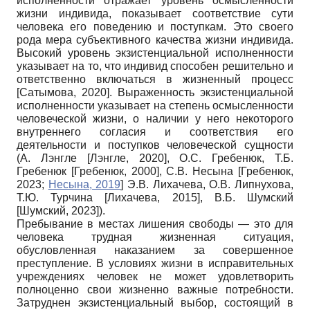
исполненности отражает уровень осмысленности
жизни индивида, показывает соответствие сути
человека его поведению и поступкам. Это своего
рода мера субъективного качества жизни индивида.
Высокий уровень экзистенциальной исполненности
указывает на то, что индивид способен решительно и
ответственно включаться в жизненный процесс
[
Сатымова, 2020
]
. Выраженность экзистенциальной
исполненности указывает на степень осмысленности
человеческой жизни, о наличии у него некоторого
внутреннего согласия и соответствия его
деятельности и поступков человеческой сущности
(А. Лэнгле
[
Лэнгле, 2020
]
, О.С. Гребенюк, Т.Б.
Гребенюк
[
Гребенюк, 2000
]
, С.В. Несына
[
Гребенюк,
2023
;
Несына, 2019
]
Э.В. Лихачева, О.В. Липнухова,
Т.Ю. Турчина
[
Лихачева, 2015
]
, В.Б. Шумский
[
Шумский, 2023
]
).
Пребывание в местах лишения свободы — это для
человека трудная жизненная ситуация,
обусловленная наказанием за совершенное
преступление. В условиях жизни в исправительных
учреждениях человек не может удовлетворить
полноценно свои жизненно важные потребности.
Затруднен экзистенциальный выбор, состоящий в