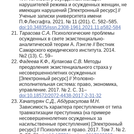
нарушителей режима и осужденных женщин, не
имеющих нарушений [Электронный ресурс] //
Ученые записки университета имени
П.Ф.Лесгафта. 2021. № 11 (201). С. 582–585.
doi:10.34835/issn.2308-1961.2021.11.p582-584
Тарасова С.А.
Психологические проблемы
осужденных в свете экзистенциально-
аналитической теории А. Лэнгле // Вестник
Самарского юридического института. 2014.
№2 (13). С. 59–
Фадеева К.Ф., Кулакова С.В.
Методы
преодоления экзистенциального страха у
несовершеннолетних осужденных
[Электронный ресурс] // Уголовно-
исполнительная система: право, экономика,
управление. 2017. № 2. С. 31–
doi:10.18572/2072-4438-2017-2-31-32
Хачатурян С.Д., Абдурасулова М.Н.
Зависимость характера преступления от типа
травматизации преступника (на примере
несовершеннолетних осужденных за
насильственные преступления) [Электронный
ресурс] // Психология и право. 2017. Том 7. № 2.