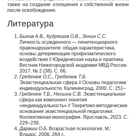
также на создание отношения к собственной жизни
после освобождения.
Литература
Быков А.В., Кудряшов О.В., Зенин С.С.
Личность осужденного — пенитенциарного
правонарушителя: общая характеристика,
основы детерминации профилактического
воздействия // Юридическая наука и практика.
Вестник Нижегородской академии МВД России.
2017. № 2 (38). С. 66.
Гребенюк О.С., Гребенюк Т.Б.
Экзистенциальная сфера // Основы педагогики
индивидуальности. Калининград, 2000. С. 251–
Гребенюк Т.Б., Несына С.В.
Экзистенциальная
сфера как компонент понятия
«индивидуальность» // Теоретико-методические
основания экзистенциальной педагогики:
Коллективная монография. Ярославль, 2023. С.
229–239.
Дарвиш О.Б.
Возрастная психология. М.:
Владос, 2006. 264 с.