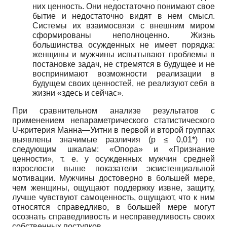
них ценность. Они недостаточно понимают свое
бытие и недостаточно видят в нем смысл.
Системы их взаимосвязи с внешним миром
сформированы неполноценно. Жизнь
большинства осужденных не имеет порядка:
женщины и мужчины испытывают проблемы в
постановке задач, не стремятся в будущее и не
воспринимают возможности реализации в
будущем своих ценностей, не реализуют себя в
жизни «здесь и сейчас».
При сравнительном анализе результатов с
применением непараметрического статистического
U-критерия Манна—Уитни в первой и второй группах
выявлены значимые различия (p ≤ 0,01*) по
следующим шкалам: «Опора» и «Признание
ценности», т. е. у осужденных мужчин средней
взрослости выше показатели экзистенциальной
мотивации. Мужчины достоверно в большей мере,
чем женщины, ощущают поддержку извне, защиту,
лучше чувствуют самоценность, ощущают, что к ним
относятся справедливо, в большей мере могут
осознать справедливость и несправедливость своих
собственных поступков.