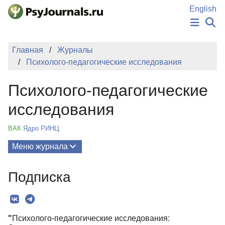
Перейти к основному содержанию
English
НОВОСТИ
Главная
Журналы
ИЗДАНИЯ
Психолого-педагогические исследования
АВТОРЫ
ПОДАТЬ РУКОПИСЬ
Психолого-педагогические
БАЗА ЗНАНИЙ
КЛЮЧЕВЫЕ СЛОВА
исследования
Регистрация
Вход
ВАК
Ядро РИНЦ
Меню журнала
Выпуски
Подписка
О Журнале
Миссия
"
Психолого-педагогические исследования:
Редколлегия