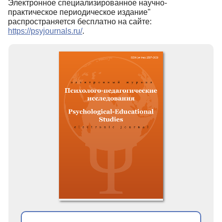
Электронное специализированное научно-
практическое периодическое издание"
Редакционная политика
распространяется бесплатно на сайте:
Индексирование
https://psyjournals.ru/
.
Для авторов
Рубрики
Препринты
Подписка
Контакты