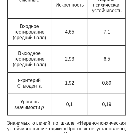
Искренность
психическая
устойчивость
Входное
тестирование
4,65
7,1
(средний балл)
Выходное
тестирование
2,93
6,5
(средний балл)
t-критерий
1,92
0,89
Стьюдента
Уровень
0,1
0,19
значимости
p
Значимых отличий по шкале «Нервно-психическая
устойчивость» методики «Прогноз» не установлено,