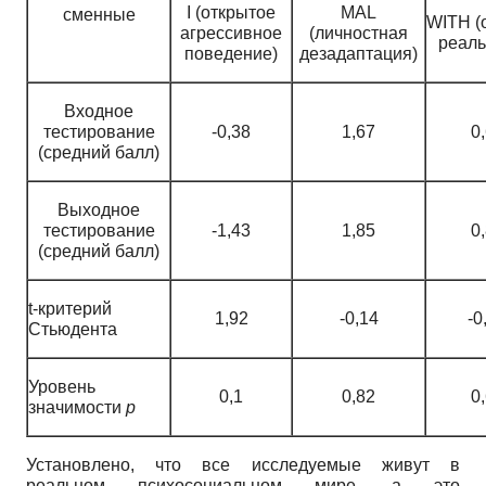
I (открытое
MAL
сменные
WITH (
агрессивное
(личностная
реаль
поведение)
дезадаптация)
Входное
тестирование
-0,38
1,67
0
(средний балл)
Выходное
тестирование
-1,43
1,85
0
(средний балл)
t-критерий
1,92
-0,14
-0
Стьюдента
Уровень
0,1
0,82
0
значимости
p
Установлено, что все исследуемые живут в
реальном психосоциальном мире, а это