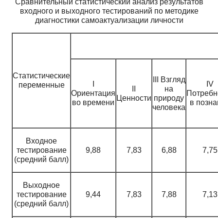
Сравнительный статистический анализ результатов
входного и выходного тестирований по методике
диагностики самоактуализации личности
Статистические
III Взгляд
I
IV
переменные
II
на
Ориентация
Потребн
Ценности
природу
во времени
в позна
человека
Входное
тестирование
9,88
7,83
6,88
7,75
(средний балл)
Выходное
тестирование
9,44
7,83
7,88
7,13
(средний балл)