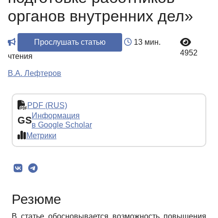
органов внутренних дел»
Прослушать статью
13 мин.
4952
чтения
В.А. Лефтеров
PDF (RUS)
Информация
GS
в Google Scholar
Метрики
Резюме
В статье обосновывается возможность повышения