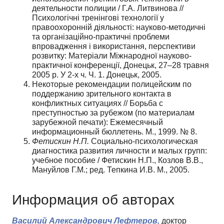
деятельности полиции / Г.А. Литвинова //
Психологічні тренінгові технології у
правоохоронній діяльності: науково-методичні
та організаційно-практичні проблеми
впровадження і використання, перспективи
розвитку: Матеріали Міжнародної науково-
практичної конференції, Донецьк, 27–28 травня
2005 р. У 2-х ч. Ч. 1. Донецьк, 2005.
Некоторые рекомендации полицейским по
поддержанию зрительного контакта в
конфликтных ситуациях // Борьба с
преступностью за рубежом (по материалам
зарубежной печати): Ежемесячный
информационный бюллетень. М., 1999. № 8.
Фетискин Н.П.
Социально-психологическая
диагностика развития личности и малых групп:
учебное пособие / Фетискин Н.П., Козлов В.В.,
Мануйлов Г.М.; ред. Тепкина И.В. М., 2005.
Информация об авторах
Василий Александрович Лефтеров,
доктор