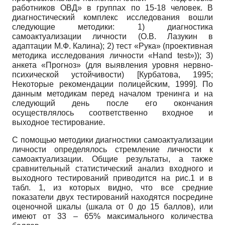
работников ОВД» в группах по 15-18 человек. В
диагностический комплекс исследования вошли
следующие методики: 1) диагностика
самоактуализации личности (О.В. Лазукин в
адаптации М.Ф. Калина); 2) тест «Рука» (проективная
методика исследования личности «Hand test»)); 3)
анкета «Прогноз» (для выявления уровня нервно-
психической устойчивости)
[
Курбатова, 1995
;
Некоторые рекомендации полицейским, 1999
]
. По
данным методикам перед началом тренинга и на
следующий день после его окончания
осуществлялось соответственно входное и
выходное тестирование.
С помощью методики диагностики самоактуализации
личности определялось стремление личности к
самоактуализации. Общие результаты, а также
сравнительный статистический анализ входного и
выходного тестирований приводится на рис.1 и в
табл. 1, из которых видно, что все средние
показатели двух тестирований находятся посредине
оценочной шкалы (шкала от 0 до 15 баллов), или
имеют от 33 – 65% максимального количества