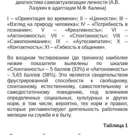
диагностики самоактуализации личности (А.В.
Лазукин в адаптации М.Ф. Калина)
I – «Ориентация во времени»; II – «Ценности»; III –
«Взгляд на природу человека»; IV – «Потребность в
познании»; V – «Креативность»; VI –
«Автономность»; VII – «Спонтанность»; VIII –
«Самопонимание»; IX – «Аутосимпатия»; X –
«Контактность»; XI – «Гибкость в общении».
Во входном тестировании (до тренинга) наиболее
низкие показатели выявлены по шкалам
«Спонтанность» – 5 баллов (33%) и «Автономность»
– 5,63 баллов (38%). Это является свидетельством
фрустрированной способности к свободному,
спонтанному, естественному, самостоятельному и
самодостаточному поведению, под влиянием
определенных социальных, культурных и других
норм, в том числе, вероятно, тех норм и правил,
которые регламентируют деятельность работников
милиции на службе и в быту.
Таблица 1