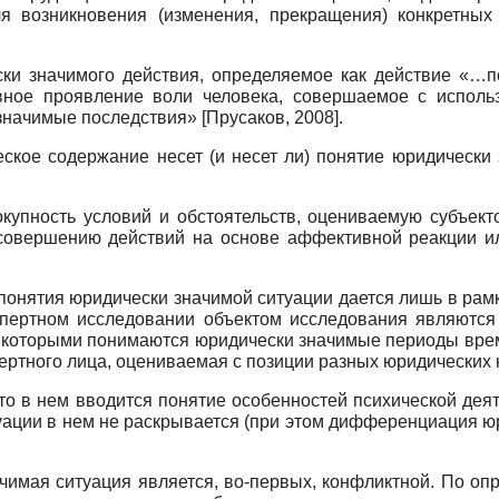
ля возникновения (изменения, прекращения) конкретны
ски значимого действия, определяемое как действие «…п
ное проявление воли человека, совершаемое с исполь
 значимые последствия»
[
Прусаков, 2008
]
.
еское содержание несет (и несет ли) понятие юридически 
вокупность условий и обстоятельств, оцениваемую субъек
совершению действий на основе аффективной реакции и
понятия юридически значимой ситуации дается лишь в рамк
спертном исследовании объектом исследования являются 
д которыми понимаются юридически значимые периоды врем
пертного лица, оцениваемая с позиции разных юридических
о в нем вводится понятие особенностей психической деят
уации в нем не раскрывается (при этом дифференциация ю
чимая ситуация является, во-первых, конфликтной. По о