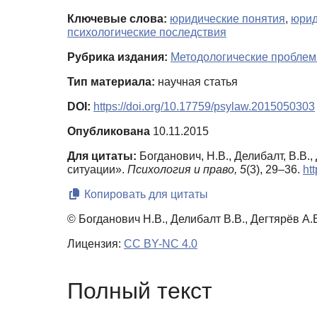
Ключевые слова:
юридические понятия
,
юрид
психологические последствия
Рубрика издания:
Методологические проблем
Тип материала:
научная статья
DOI:
https://doi.org/10.17759/psylaw.2015050303
Опубликована
10.11.2015
Для цитаты:
Богданович, Н.В., Делибалт, В.В
ситуации».
Психология и право,
5
(3), 29–36.
ht
Копировать для цитаты
© Богданович Н.В., Делибалт В.В., Дегтярёв А.В
Лицензия:
CC BY-NC 4.0
Полный текст