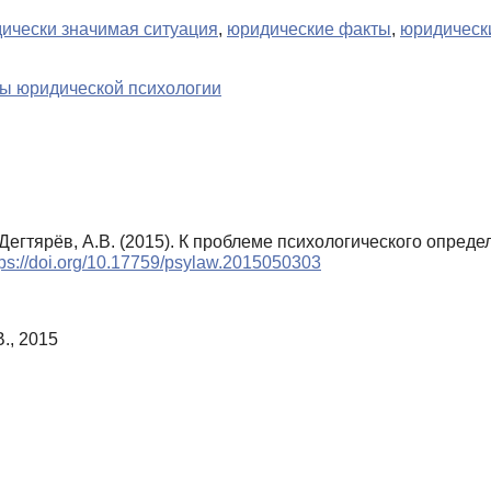
ически значимая ситуация
,
юридические факты
,
юридическ
ы юридической психологии
., Дегтярёв, А.В. (2015). К проблеме психологического опр
tps://doi.org/10.17759/psylaw.2015050303
., 2015