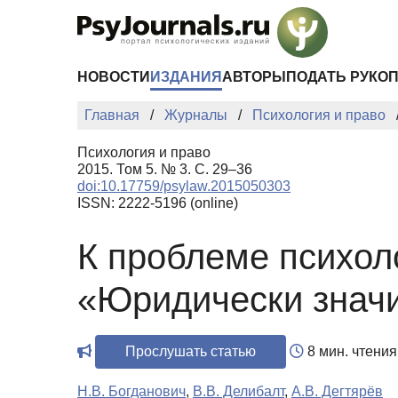
Перейти к основному содержанию
НОВОСТИ
ИЗДАНИЯ
АВТОРЫ
ПОДАТЬ РУКО
Главная
Журналы
Психология и право
Психология и право
2015. Том 5. № 3. С. 29–36
doi:10.17759/psylaw.2015050303
ISSN: 2222-5196 (online)
К проблеме психол
«Юридически знач
Прослушать статью
8 мин. чтения
Н.В. Богданович
,
В.В. Делибалт
,
А.В. Дегтярёв