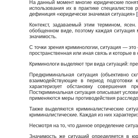
На данный момент многие юридические понят
использования их в практике специалистов 
дефиниция «юридически значимая ситуация»
[
Контекст, задаваемый этим термином, ясен
обобщенном виде, поэтому каждая ситуация м
значимость.
С точки зрения криминологии, ситуация — это
пространственная или иная связь и которые в
Криминологи выделяют три вида ситуаций: пр
Предкриминальная ситуация (объективно ск
взаимодействующие в период подготовки к
характеризует обстановку совершения пр
Посткриминальная ситуация описывает условия
применяются меры противодействия расслед
Также выделяются криминалистические ситуа
криминалистические. Каждая из них характериз
Несмотря на то, что данное определение ситу
Значимость же ситуаций определяется в ю