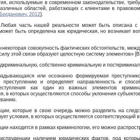
ия, используемые в современном законодательстве, треб
различных областей, работающих с клиентами в правовом 
Богданович, 2012
]
.
. Любая часть нашей реальности может быть описана 
ожет быть определена как юридическая, но возникает воп
 «некоторая совокупность фактических обстоятельств, меж
 силу этой связи образуют целостную систему элементов»
[
В
едкриминальную, собственно криминальную и посткриминал
ладывающаяся или осознанно формируемая преступником)
 преступлению и определяет направленность и способ
еступления как один из важных элементов криминал
, в которых осуществляются способы уклонения субъектов
ованию.
ции, которые в свою очередь можно разделить на следс
ует условия, в которых осуществляется соответствующий в
ации находится в рамках криминологии, его можно распрос
риспруденции наличием юридических фактов, под котор