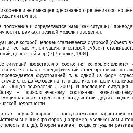
иворечие и не имеющее однозначного решения соотношение
вида или группы.
 положение и определяются нами как ситуации, приводя
чности в рамках прежней модели поведения.
ацию, в которой человек сталкивается с угрозой (объективн
еляет ее так: «…ситуация, в которой субъект сталкивае
ений, ценностей и пр.)»
[
Василюк, 1984
]
.
 ситуаций представляют состояния, которые являются их
о понимается как неспецифический ответ организма на л
опровождается фрустрацией, т. е. одной из форм стрес
случаях, когда человек на пути достижения цели сталкива
овые
[
Общая психология /, 2007
]
. И последняя ситуация 
ойству – психологическому состоянию, возникающем
эмоциональных, стрессовых воздействий других людей н
ической целостности.
антах: первый вариант – поступательного нарастания от
ействием внешних факторов (например, увеличением интен
талость и т. д.). Второй вариант, когда ситуации разви