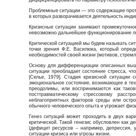
Проблемные ситуации — это содержащее прот
в которых разворачивается деятельность инди
Кризисные ситуации занимают промежуточное
невозможно дальнейшее функционирование ли
Критической ситуацией мы будем называть ситу
точки зрения Ф.Е. Василюка, который опред
необходимостей своей жизни (мотивов, стремл
Основу для дифференциации описанных выше
ситуации преобладает состояние стресса, чт
[
Селье, 1979
]
. Стадия кризисной ситуации с
эмоциональное состояние, возникающее в тех 
преодолимы, или воспринимаются как так
посттравматическому стрессовому расстр
неблагоприятных факторов среды или остро
обычного человеческого опыта и угрожает физ
Генез ситуаций может проходить в двух вари
критической. Такой генезис обусловлен как д
(дефицит ресурсов – например, депрессия, ус
ситуации кризиса или угрозы жизни.