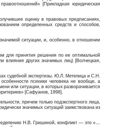
х правоотношений»
[
Прикладная юридическая
олучившее оценку в правовых предписаниях,
зованием определенных средств и способов,
значимой ситуации, и, особенно, в отношении
том для принятия решения по ее оптимальной
ли влияния других значимых лиц)
[
Волчецкая,
ах судебной экспертизы. Ю.Л. Метелица и С.Н.
особенности психики человека не вообще, а
ени или ситуации, в которых разворачивается
 критериев»
[
Сафуанов, 1998
]
.
ельности, причем только подэкспертного лица,
ридически значимых ситуаций заимствована из
пределению Н.В. Гришиной, конфликт — это «…