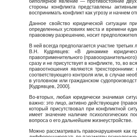
биполярное явление — противостояние двух
стороны конфликта представлены активным
воспринимать конфликт как угрозу и начнем отн
Данное свойство юридической ситуации пр
определенных условиях места и времени един
правовому разрешению, носит предположитель
В ней всегда предполагается участие третьих 
В.Н. Кудрявцев: «В динамике юридичес
правоприменительного (правоохранительного) 
сразу и не присутствует в конфликте, то, во вс
правоотношения являются трехсторонними: 
соответствующего контроля или, в случае нео
в уголовном или гражданском судопроизводств
[
Кудрявцев, 2000
]
.
Во-вторых, любая юридически значимая ситу
важно: это лицо, активно действующее (прав
который присутствовал при конфликтной ситу
имеет значение наличие психологических по
вопроса о его дальнейшем жизнеустройстве.
Можно рассматривать правонарушения как пр
дифференцировать по параметру психологичес