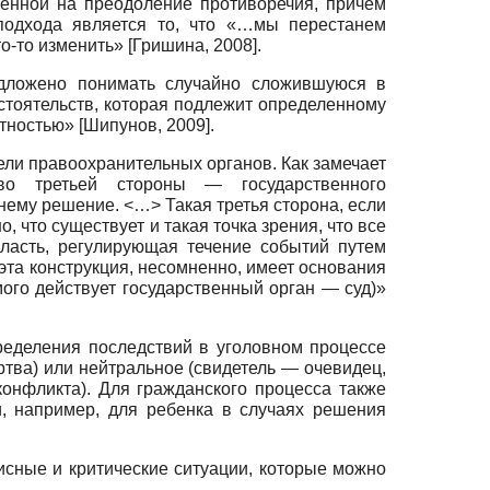
енной на преодоление противоречия, причем
подхода является то, что «…мы перестанем
что-то изменить»
[
Гришина, 2008
]
.
едложено понимать случайно сложившуюся в
стоятельств, которая подлежит определенному
ктностью»
[
Шипунов, 2009
]
.
тели правоохранительных органов. Как замечает
во третьей стороны — государственного
нему решение. <…> Такая третья сторона, если
о, что существует и такая точка зрения, что все
ласть, регулирующая течение событий путем
эта конструкция, несомненно, имеет основания
мого действует государственный орган — суд)»
ределения последствий в уголовном процессе
тва) или нейтральное (свидетель — очевидец,
конфликта). Для гражданского процесса также
и, например, для ребенка в случаях решения
сные и критические ситуации, которые можно