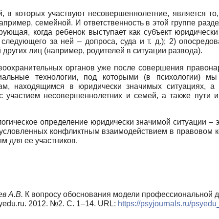
 в которых участвуют несовершеннолетние, является то,
например, семейной. И ответственность в этой группе раз
рующая, когда ребенок выступает как субъект юридически 
следующего за ней – допроса, суда и т. д.); 2) опосред
других лиц (например, родителей в ситуации развода).
авоохранительных органов уже после совершения правона
циальные технологии, под которыми (в психологии) м
ам, находящимся в юридически значимых ситуациях, а 
 участием несовершеннолетних и семей, а также пути и 
огическое определение юридически значимой ситуации – э
бусловленных конфликтным взаимодействием в правовом кон
м для ее участников.
в А.В.
К вопросу обоснования модели профессиональной де
edu.ru. 2012. №2. С. 1–14. URL:
https://psyjournals.ru/psyed