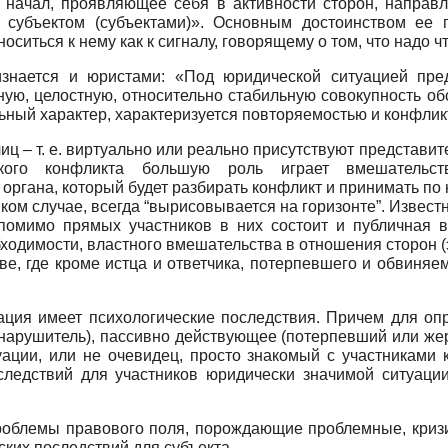
 начал, проявляющее себя в активности сторон, направл
 субъектом (субъектами)». Основным достоинством ее 
оситься к нему как к сигналу, говорящему о том, что надо 
изнается и юристами: «Под юридической ситуацией пр
ую, целостную, относительно стабильную совокупность об
ный характер, характеризуется повторяемостью и конфли
лиц – т. е. виртуально или реально присутствуют представи
кого конфликта большую роль играет вмешательст
органа, который будет разбирать конфликт и принимать по 
яком случае, всегда “вырисовывается на горизонте”. Известн
помимо прямых участников в них состоит и публичная в
бходимости, властного вмешательства в отношения сторон (
е, где кроме истца и ответчика, потерпевшего и обвиняе
ация имеет психологические последствия. Причем для оп
онарушитель), пассивно действующее (потерпевший или жер
ации, или не очевидец, просто знакомый с участниками 
следствий для участников юридически значимой ситуаци
облемы правового поля, порождающие проблемные, кризи
ких последствий для субъекта.