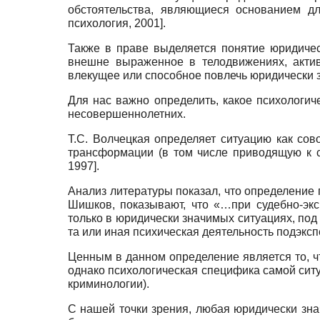
обстоятельства, являющиеся основанием д
психология, 2001
]
.
Также в праве выделяется понятие юридиче
внешне выраженное в телодвижениях, актив
влекущее или способное повлечь юридически
Для нас важно определить, какое психологич
несовершеннолетних.
Т.С. Волчецкая определяет ситуацию как со
трансформации (в том числе приводящую к 
1997
]
.
Анализ литературы показал, что определение 
Шишков, показывают, что «…при судебно-эк
только в юридически значимых ситуациях, по
та или иная психическая деятельность подэкс
Ценным в данном определение является то, чт
однако психологическая специфика самой сит
криминологии).
С нашей точки зрения, любая юридически зна