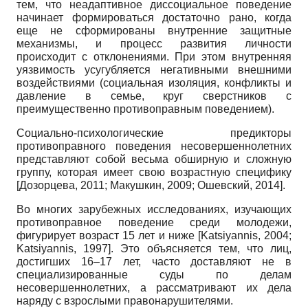
тем, что неадаптивное диссоциальное поведение
начинает формироваться достаточно рано, когда
еще не сформированы внутренние защитные
механизмы, и процесс развития личности
происходит с отклонениями. При этом внутренняя
уязвимость усугубляется негативными внешними
воздействиями (социальная изоляция, конфликты и
давление в семье, круг сверстников с
преимущественно противоправным поведением).
Социально-психологические предикторы
противоправного поведения несовершеннолетних
представляют собой весьма обширную и сложную
группу, которая имеет свою возрастную специфику
[
Дозорцева, 2011
;
Макушкин, 2009
;
Ошевский, 2014
]
.
Во многих зарубежных исследованиях, изучающих
противоправное поведение среди молодежи,
фигурирует возраст 15 лет и ниже
[
Katsiyannis, 2004
;
Katsiyannis, 1997
]
. Это объясняется тем, что лиц,
достигших 16–17 лет, часто доставляют не в
специализированные суды по делам
несовершеннолетних, а рассматривают их дела
наряду с взрослыми правонарушителями.