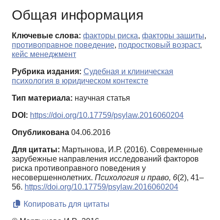
Общая информация
Ключевые слова:
факторы риска
,
факторы защиты
,
противоправное поведение
,
подростковый возраст
,
кейс менеджмент
Рубрика издания:
Судебная и клиническая
психология в юридическом контексте
Тип материала:
научная статья
DOI:
https://doi.org/10.17759/psylaw.2016060204
Опубликована
04.06.2016
Для цитаты:
Мартынова, И.Р. (2016). Современные
зарубежные направления исследований факторов
риска противоправного поведения у
несовершеннолетних.
Психология и право,
6
(2), 41–
56.
https://doi.org/10.17759/psylaw.2016060204
Копировать для цитаты