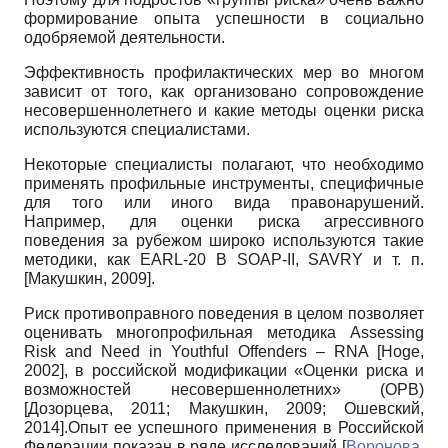
формирование опыта успешности в социально
одобряемой деятельности.
Эффективность профилактических мер во многом
зависит от того, как организовано сопровождение
несовершеннолетнего и какие методы оценки риска
используются специалистами.
Некоторые специалисты полагают, что необходимо
применять профильные инструменты, специфичные
для того или иного вида правонарушений.
Например, для оценки риска агрессивного
поведения за рубежом широко используются такие
методики, как EARL-20 B SOAP-II, SAVRY и т. п.
[
Макушкин, 2009
]
.
Риск противоправного поведения в целом позволяет
оценивать многопрофильная методика Assessing
Risk and Need in Youthful Offenders – RNA
[
Hoge,
2002
]
, в российской модификации «Оценки риска и
возможностей несовершеннолетних» (ОРВ)
[
Дозорцева, 2011
;
Макушкин, 2009
;
Ошевский,
2014
]
.Опыт ее успешного применения в Российской
Федерации показан в ряде исследований
[
Воронова,