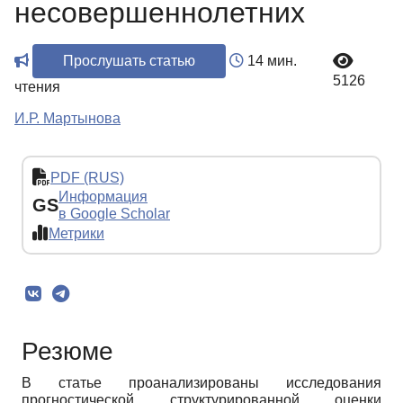
несовершеннолетних
Прослушать статью
14 мин.
5126
чтения
И.Р. Мартынова
PDF (RUS)
Информация
GS
в Google Scholar
Метрики
Резюме
В статье проанализированы исследования
прогностической структурированной оценки