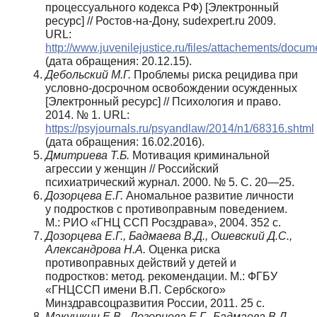
процессуального кодекса РФ) [Электронный
ресурс] // Ростов-на-Дону, sudexpert.ru 2009.
URL:
http://www.juvenilejustice.ru/files/attachements/doc
(дата обращения: 20.12.15).
Дебольский М.Г.
Проблемы риска рецидива при
условно-досрочном освобождении осужденных
[Электронный ресурс] // Психология и право.
2014. № 1. URL:
https://psyjournals.ru/psyandlaw/2014/n1/68316.shtml
(дата обращения: 16.02.2016).
Дмитриева Т.Б.
Мотивация криминальной
агрессии у женщин // Российский
психиатрический журнал. 2000. № 5. С. 20—25.
Дозорцева Е.Г.
Аномальное развитие личности
у подростков с противоправным поведением.
М.: РИО «ГНЦ ССП Росздрава», 2004. 352 с.
Дозорцева Е.Г., Бадмаева В.Д., Ошевский Д.С.,
Александрова Н.А.
Оценка риска
противоправных действий у детей и
подростков: метод. рекомендации. М.: ФГБУ
«ГНЦССП имени В.П. Сербского»
Минздравсоцразвития России, 2011. 25 с.
Макушкин Е.В., Дозорцева Е.Г., Бадмаева В.Д.,