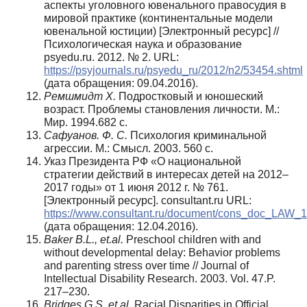
аспекты уголовного ювенального правосудия в
мировой практике (континентальные модели
ювенальной юстиции) [Электронный ресурс] //
Психологическая наука и образование
psyedu.ru. 2012. № 2. URL:
https://psyjournals.ru/psyedu_ru/2012/n2/53454.shtml
(дата обращения: 09.04.2016).
Ремшмидт X.
Подростковый и юношеский
возраст. Проблемы становления личности. М.:
Мир. 1994.682 c.
Сафуанов. Ф. С.
Психология криминальной
агрессии. М.: Смысл. 2003. 560 с.
Указ Президента РФ «О национальной
стратегии действий в интересах детей на 2012–
2017 годы» от 1 июня 2012 г. № 761.
[Электронный ресурс]. consultant.ru URL:
https://www.consultant.ru/document/cons_doc_LAW_
(дата обращения: 12.04.2016).
Baker B.L., et.al.
Preschool children with and
without developmental delay: Behavior problems
and parenting stress over time // Journal of
Intellectual Disability Research. 2003. Vol. 47.P.
217–230.
Bridges G.S. et.al.
Racial Disparities in Official