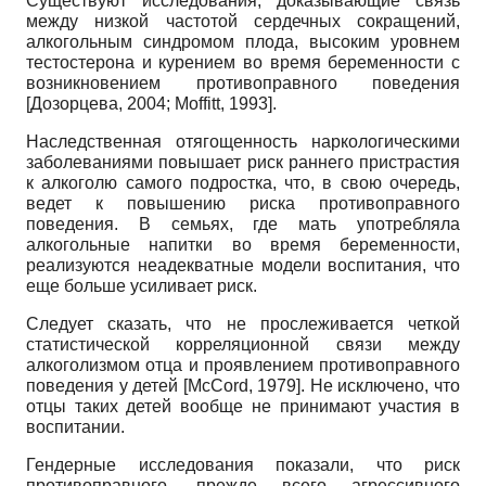
Существуют исследования, доказывающие связь
между низкой частотой сердечных сокращений,
алкогольным синдромом плода, высоким уровнем
тестостерона и курением во время беременности с
возникновением противоправного поведения
[
Дозорцева, 2004
;
Moffitt, 1993
]
.
Наследственная отягощенность наркологическими
заболеваниями повышает риск раннего пристрастия
к алкоголю самого подростка, что, в свою очередь,
ведет к повышению риска противоправного
поведения. В семьях, где мать употребляла
алкогольные напитки во время беременности,
реализуются неадекватные модели воспитания, что
еще больше усиливает риск.
Следует сказать, что не прослеживается четкой
статистической корреляционной связи между
алкоголизмом отца и проявлением противоправного
поведения у детей
[
McCord, 1979
]
. Не исключено, что
отцы таких детей вообще не принимают участия в
воспитании.
Гендерные исследования показали, что риск
противоправного, прежде всего агрессивного