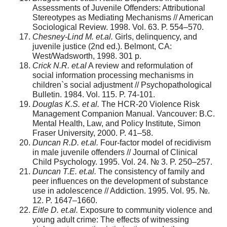
Assessments of Juvenile Offenders: Attributional
Stereotypes as Mediating Mechanisms // American
Sociological Review. 1998. Vol. 63. P. 554–570.
Chesney-Lind M. et.al.
Girls, delinquency, and
juvenile justice (2nd ed.). Belmont, CA:
West/Wadsworth, 1998. 301 p.
Crick N.R. et.al
A review and reformulation of
social information processing mechanisms in
children`s social adjustment // Psychopathological
Bulletin. 1984. Vol. 115. P. 74-101.
Douglas K.S. et al.
The HCR-20 Violence Risk
Management Companion Manual. Vancouver: B.C.
Mental Health, Law, and Policy Institute, Simon
Fraser University, 2000. P. 41–58.
Duncan R.D. et.al.
Four-factor model of recidivism
in male juvenile offenders // Journal of Clinical
Child Psychology. 1995. Vol. 24. № 3. P. 250–257.
Duncan T.E. et.al.
The consistency of family and
peer influences on the development of substance
use in adolescence // Addiction. 1995. Vol. 95. №.
12. P. 1647–1660.
Eitle D. et.al.
Exposure to community violence and
young adult crime: The effects of witnessing