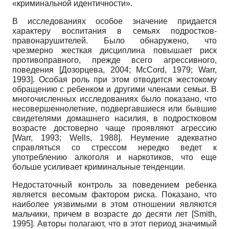
«криминальной идентичности».
В исследованиях особое значение придается
характеру воспитания в семьях подростков-
правонарушителей. Было обнаружено, что
чрезмерно жесткая дисциплина повышает риск
противоправного, прежде всего агрессивного,
поведения
[
Дозорцева, 2004
;
McCord, 1979
;
Warr,
1993
]
. Особая роль при этом отводится жестокому
обращению с ребенком и другими членами семьи. В
многочисленных исследованиях было показано, что
несовершеннолетние, подвергавшиеся или бывшие
свидетелями домашнего насилия, в подростковом
возрасте достоверно чаще проявляют агрессию
[
Warr, 1993
;
Wells, 1988
]
. Неумение адекватно
справляться со стрессом нередко ведет к
употреблению алкоголя и наркотиков, что еще
больше усиливает криминальные тенденции.
Недостаточный контроль за поведением ребенка
является весомым фактором риска. Показано, что
наиболее уязвимыми в этом отношении являются
мальчики, причем в возрасте до десяти лет
[
Smith,
1995
]
. Авторы полагают, что в этот период значимый