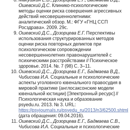
Ошевский Д.С.
Клинико-психологические
методы оценки риска совершения агрессивных
действий несовершеннолетними:
аналитический обзор. М.: ФГУ «ГНЦ ССП
Росздрава». 2009. 29с.
Ошевский Д.С., Дозорцева Е.Г.
Перспективы
использования структурированных методов
оценки риска повторных деликтов при
психологическом сопровождении
несовершеннолетних правонарушителей с
психическими расстройствами // Психическое
здоровье. 2014. №. 7 (98) C. 3–11.
Ошевский Д.С., Дозорцева Е.Г., Бадмаева В.Д.,
Чибисова И.А.
Социальные и психологические
аспекты уголовного ювенального правосудия в
мировой практике (англосаксонские модели
ювенальной юстиции) [Электронный ресурс] //
Психологическая наука и образование
psyedu.ru. 2013. № 3. URL:
https://psyjournals.ru/psyedu_ru/2013/n3/62500.shtml
(дата обращения: 09.04.2016).
Ошевский Д.С., Дозорцева Е.Г., Бадмаева С.В.,
Чибисова И.А.
Социальные и психологические