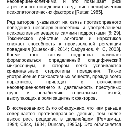
несовершеннолетними, и это повышает риск
агрессивного поведения вследствие специфических
психопатологических факторов
[
Rutter, 1985
]
.
Ряд авторов указывают на связь противоправного
поведения несовершеннолетних и употреблением
психоактивных веществ самими подростками [6; 29].
Токсическое действие алкоголя и наркотиков
снижает способность к произвольной регуляции
поведения
[
Ошевский, 2014
;
Сафуанов. Ф. С, 2003
]
.
Кроме того, вокруг подростка начинает
формироваться определенный специфический
микросоциум, в котором легко усваиваются
криминальные стереотипы поведения. Также
употребление психоактивных веществ, прежде всего
наркотиков, приводит к включению
несовершеннолетнего в деятельность преступных
групп и ослаблению социальных связей,
выступающих в роли защитных факторов.
В исследованиях было обнаружено, что чем раньше
совершается противоправное деяние, тем более
высок риск рецидива в дальнейшем
[
Ремшмидт,
1994
;
Crick, 1984
;
Duncan, 1995а
]
. Это объясняется