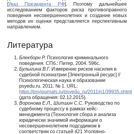
[
Указ Президента РФ
]
. Поэтому дальнейшее
исследованием факторов риска противоправного
поведения несовершеннолетних и создание новых
методов их оценки представляется перспективным
направлением.
Литература
Блекборн Р.
Психология криминального
поведения. СПб.: Питер, 2004. 596с.
Булыгина В.Г.
Измерение рисков насилия в
судебной психиатрии [Электронный ресурс] //
Психологическая наука и образование
psyedu.ru. 2011. № 1. URL:
https://psyjournals.ru/psyedu_ru/2011/n1/39935.shtml
(дата обращения: 02.12.2015).
Воронова Е.Л., Шипшин С.С.
Руководство по
судебному процессу в рамках кейс-
менеджмента (Технология сбора и анализа
юридически значимой информации о
несовершеннолетнем подсудимом в
соответствии со статьей 421 Уголовно-