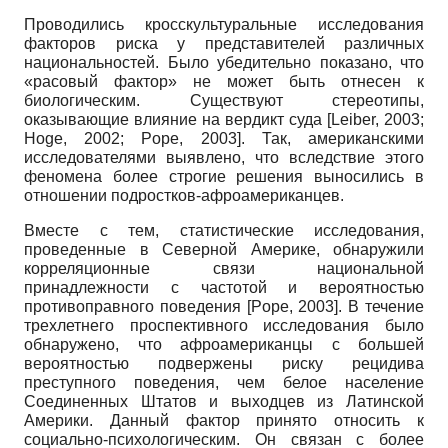
Проводились кросскультуральные исследования
факторов риска у представителей различных
национальностей. Было убедительно показано, что
«расовый фактор» не может быть отнесен к
биологическим. Существуют стереотипы,
оказывающие влияние на вердикт суда
[
Leiber, 2003
;
Hoge, 2002
;
Pope, 2003
]
. Так, американскими
исследователями выявлено, что вследствие этого
феномена более строгие решения выносились в
отношении подростков-афроамериканцев.
Вместе с тем, статистические исследования,
проведенные в Северной Америке, обнаружили
корреляционные связи национальной
принадлежности с частотой и вероятностью
противоправного поведения
[
Pope, 2003
]
. В течение
трехлетнего проспективного исследования было
обнаружено, что афроамериканцы с большей
вероятностью подвержены риску рецидива
преступного поведения, чем белое население
Соединенных Штатов и выходцев из Латинской
Америки. Данный фактор принято относить к
социально-психологическим. Он связан с более