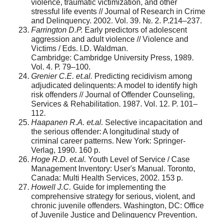
violence, traumatic victimization, and other
stressful life events // Journal of Research in Crime
and Delinquency. 2002. Vol. 39. №. 2. P.214–237.
Farrington D.P.
Early predictors of adolescent
aggression and adult violence // Violence and
Victims / Eds. I.D. Waldman.
Cambridge: Cambridge University Press, 1989.
Vol. 4. Р. 79–100.
Grenier C.E. et.al.
Predicting recidivism among
adjudicated delinquents: A model to identify high
risk offenders // Journal of Offender Counseling,
Services & Rehabilitation. 1987. Vol. 12. P. 101–
112.
Haapanen R.A. et.al.
Selective incapacitation and
the serious offender: A longitudinal study of
criminal career patterns. New York: Springer-
Verlag, 1990. 160 p.
Hoge R.D. et.al.
Youth Level of Service / Case
Management Inventory: User's Manual. Toronto,
Canada: Multi Health Services, 2002. 153 p.
Howell J.C.
Guide for implementing the
comprehensive strategy for serious, violent, and
chronic juvenile offenders. Washington, DC: Office
of Juvenile Justice and Delinquency Prevention,