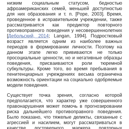
низким социальным статусом, бедностью
афроамериканских семей, меньшей доступностью
для них образования и т. п.
[
Pope, 2003
]
. Время,
проведенное в исправительном учреждении, также
рассматривается как предиктор повторного
противоправного поведения у несовершеннолетних
[
Дебольский, 2014
;
Langan, 1994
]
. Подростковый
возраст является одним из наиболее важных
периодов в формировании личности. Поэтому на
данном этапе легко прививаются не только
просоциальные ценности, но и негативные образцы
поведения, присваиваются роли тюремной
субкультуры. Кроме того, во время пребывания в
пенитенциарных учреждениях весьма ограничена
возможность ориентации на социально одобряемые
модели поведения.
Существует точка зрения, согласно которой
предполагается, что характер уже совершенного
правонарушения может помочь в прогнозировании
риска дальнейшего противоправного поведения.
Было показано, что тяжелые деликты, связанные с
агрессией и насилием, могут рассматриваться в
качестве достоверного маркера повторных