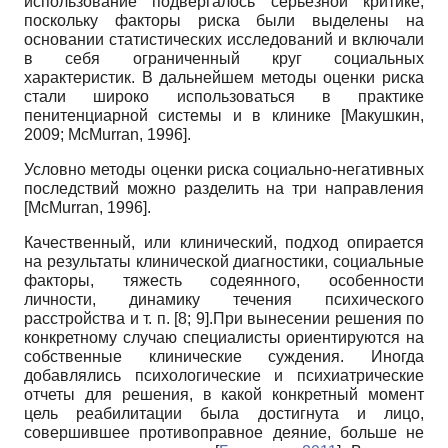
использование подвергалось серьезной критике,
поскольку факторы риска были выделены на
основании статистических исследований и включали
в себя ограниченный круг социальных
характеристик. В дальнейшем методы оценки риска
стали широко использоваться в практике
пенитенциарной системы и в клинике
[
Макушкин,
2009
;
McMurran, 1996
]
.
Условно методы оценки риска социально-негативных
последствий можно разделить на три направления
[
McMurran, 1996
]
.
Качественный, или клинический, подход опирается
на результаты клинической диагностики, социальные
факторы, тяжесть содеянного, особенности
личности, динамику течения психического
расстройства и т. п. [8; 9].При вынесении решения по
конкретному случаю специалисты ориентируются на
собственные клинические суждения. Иногда
добавлялись психологические и психиатрические
отчеты для решения, в какой конкретный момент
цель реабилитации была достигнута и лицо,
совершившее противоправное деяние, больше не