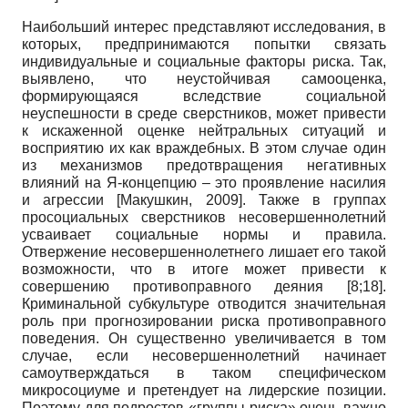
Наибольший интерес представляют исследования, в
которых, предпринимаются попытки связать
индивидуальные и социальные факторы риска. Так,
выявлено, что неустойчивая самооценка,
формирующаяся вследствие социальной
неуспешности в среде сверстников, может привести
к искаженной оценке нейтральных ситуаций и
восприятию их как враждебных. В этом случае один
из механизмов предотвращения негативных
влияний на Я-концепцию – это проявление насилия
и агрессии
[
Макушкин, 2009
]
. Также в группах
просоциальных сверстников несовершеннолетний
усваивает социальные нормы и правила.
Отвержение несовершеннолетнего лишает его такой
возможности, что в итоге может привести к
совершению противоправного деяния [8;18].
Криминальной субкультуре отводится значительная
роль при прогнозировании риска противоправного
поведения. Он существенно увеличивается в том
случае, если несовершеннолетний начинает
самоутверждаться в таком специфическом
микросоциуме и претендует на лидерские позиции.
Поэтому для подростов «группы риска» очень важно