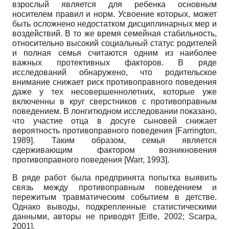
взрослый является для ребенка основным
носителем правил и норм. Усвоение которых, может
быть осложнено недостатком дисциплинарных мер и
воздействий. В то же время семейная стабильность,
относительно высокий социальный статус родителей
и полная семья считаются одним из наиболее
важных протективных факторов. В ряде
исследований обнаружено, что родительское
внимание снижает риск противоправного поведения
даже у тех несовершеннолетних, которые уже
включенны в круг сверстников с противоправным
поведением. В лонгитюдном исследовании показано,
что участие отца в досуге сыновей снижает
вероятность противоправного поведения
[
Farrington,
1989
]
. Таким образом, семья является
сдерживающим фактором возникновения
противоправного поведения
[
Warr, 1993
]
.
В ряде работ была предпринята попытка выявить
связь между противоправным поведением и
пережитым травматическим событием в детстве.
Однако выводы, подкрепленные статистическими
данными, авторы не приводят
[
Eitle, 2002
;
Scarpa,
2001
]
.