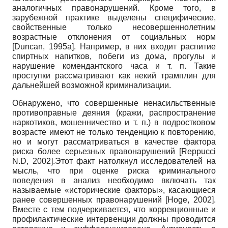
аналогичных правонарушений. Кроме того, в
зарубежной практике выделены специфические,
свойственные только несовершеннолетним
возрастные отклонения от социальных норм
[
Duncan, 1995а
]
. Например, в них входит распитие
спиртных напитков, побеги из дома, прогулы и
нарушение комендантского часа и т. п. Такие
проступки рассматривают как некий трамплин для
дальнейшей возможной криминализации.
Обнаружено, что совершенные ненасильственные
противоправные деяния (кражи, распространение
наркотиков, мошенничество и т. п.) в подростковом
возрасте имеют не только тенденцию к повторению,
но и могут рассматриваться в качестве фактора
риска более серьезных правонарушений
[
Reppucci
N.D, 2002
]
.Этот факт натолкнул исследователей на
мысль, что при оценке риска криминального
поведения в анализ необходимо включать так
называемые «исторические факторы», касающиеся
ранее совершенных правонарушений
[
Hoge, 2002
]
.
Вместе с тем подчеркивается, что коррекционные и
профилактические интервенции должны проводится