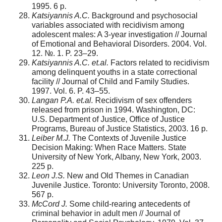
1995. 6 p.
Katsiyannis A.C.
Background and psychosocial
variables associated with recidivism among
adolescent males: A 3-year investigation // Journal
of Emotional and Behavioral Disorders. 2004. Vol.
12. №. 1. P. 23–29.
Katsiyannis A.C. et.al.
Factors related to recidivism
among delinquent youths in a state correctional
facility // Journal of Child and Family Studies.
1997. Vol. 6. P. 43–55.
Langan P.A. et.al.
Recidivism of sex offenders
released from prison in 1994. Washington, DC:
U.S. Department of Justice, Office of Justice
Programs, Bureau of Justice Statistics, 2003. 16 p.
Leiber M.J.
The Contexts of Juvenile Justice
Decision Making: When Race Matters. State
University of New York, Albany, New York, 2003.
225 p.
Leon J.S.
New and Old Themes in Canadian
Juvenile Justice. Toronto: University Toronto, 2008.
567 p.
McCord J.
Some child-rearing antecedents of
criminal behavior in adult men // Journal of