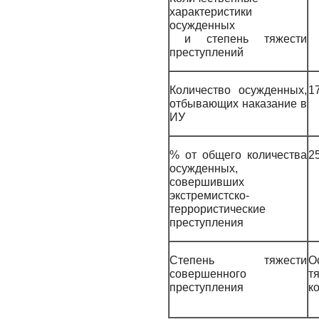
характеристики
осужденных
и степень тяжести
преступлений
Количество осужденных,
1
отбывающих наказание в
ИУ
% от общего количества
2
осужденных,
совершивших
экстремистско-
террористические
преступления
Степень тяжести
О
совершенного
т
преступления
к