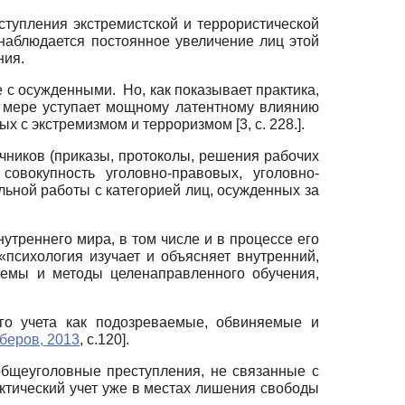
тупления экстремистской и террористической
наблюдается постоянное увеличение лиц этой
ния.
 с осужденными. Но, как показывает практика,
й мере уступает мощному латентному влиянию
х с экстремизмом и терроризмом [3, с. 228.].
чников (приказы, протоколы, решения рабочих
совокупность уголовно-правовых, уголовно-
ьной работы с категорией лиц, осужденных за
утреннего мира, в том числе и в процессе его
«психология изучает и объясняет внутренний,
темы и методы целенаправленного обучения,
ого учета как подозреваемые, обвиняемые и
беров, 2013
, с.120]
.
общеуголовные преступления, не связанные с
ктический учет уже в местах лишения свободы