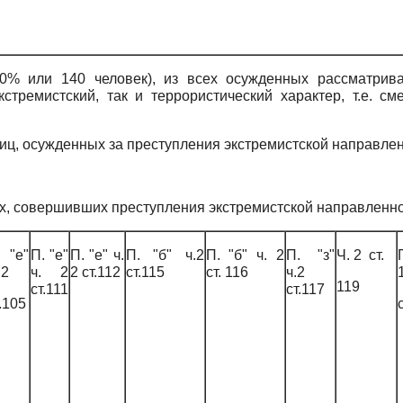
0% или 140 человек), из всех осужденных рассматрив
стремистский, так и террористический характер, т.е. с
лиц, осужденных за преступления экстремистской направле
х, совершивших преступления экстремистской направленно
. "е"
П. "е"
П. "е" ч.
П. "б" ч.2
П. "б" ч. 2
П. "з"
Ч. 2 ст.
 2
ч. 2
2 ст.112
ст.115
ст. 116
ч.2
119
ст.111
ст.117
.105