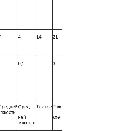
7
4
14
21
1
0,5
3
Средней
Сред
Тяжкое
Тяж
тяжести
ней
кое
тяжести