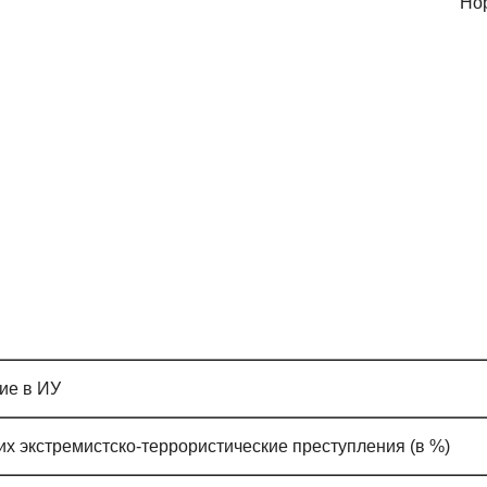
 (стать
Р
ристиче
ие в ИУ
х экстремистско-террористические преступления (в %)