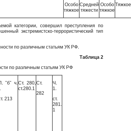
Особо
Средней
Особо
Тяжкое
тяжкое
тяжести
тяжкое
аемой категории, совершил преступления по
мешенный экстремистско-террористический тип
нности по различным статьям УК РФ.
Таблица 2
сти по различным статьям УК РФ
П. "б" ч.
Ст. 280,
Ст.
Ч.
1
ст.280.1
1.
282
ст. 213
ст.
281.
1