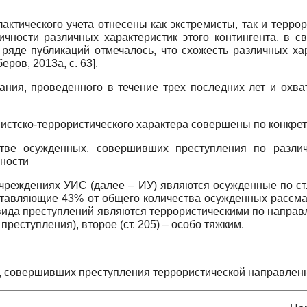
ктического учета отнесены как экстремисты, так и терро
чности различных характеристик этого контингента, в св
ряде публикаций отмечалось, что схожесть различных ха
беров, 2013а
, с. 63]
.
ания, проведенного в течение трех последних лет и охва
истско-террористического характера совершены по конкре
тве осужденных, совершивших преступления по разли
нности
реждениях УИС (далее – ИУ) являются осужденные по ст.
ставляющие 43% от общего количества осужденных рассма
 вида преступлений являются террористическими по направле
реступления), второе (ст. 205) – особо тяжким.
, совершивших преступления террористической направленн