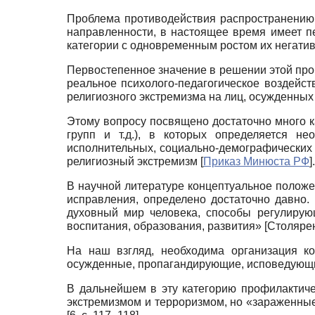
Проблема противодействия распространению 
направленности, в настоящее время имеет п
категории с одновременным ростом их негати
Первостепенное значение в решении этой проб
реальное психолого-педагогическое воздейс
религиозного экстремизма на лиц, осужденных 
Этому вопросу посвящено достаточно много к
групп и т.д.), в которых определяется не
исполнительных, социально-демографических 
религиозный экстремизм
[
Приказ Минюста РФ
]
.
В научной литературе концептуальное положен
исправления, определено достаточно давно. 
духовный мир человека, способы регулирую
воспитания, образования, развития»
[
Cтолярен
На наш взгляд, необходима организация ко
осужденные, пропагандирующие, исповедующ
В дальнейшем в эту категорию профилактиче
экстремизмом и терроризмом, но «зараженные