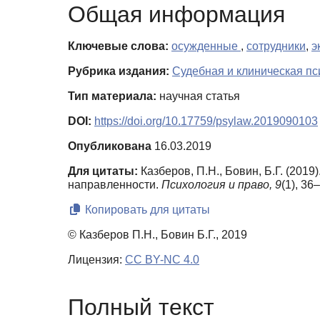
Общая информация
Ключевые слова:
осужденные
,
сотрудники
,
э
Рубрика издания:
Судебная и клиническая пс
Тип материала:
научная статья
DOI:
https://doi.org/10.17759/psylaw.2019090103
Опубликована
16.03.2019
Для цитаты:
Казберов, П.Н., Бовин, Б.Г. (20
направленности.
Психология и право,
9
(1), 36
Копировать для цитаты
© Казберов П.Н., Бовин Б.Г., 2019
Лицензия:
CC BY-NC 4.0
Полный текст