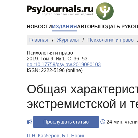
Перейти к основному содержанию
НОВОСТИ
ИЗДАНИЯ
АВТОРЫ
ПОДАТЬ РУКО
Главная
Журналы
Психология и право
Психология и право
2019. Том 9. № 1. С. 36–53
doi:10.17759/psylaw.2019090103
ISSN: 2222-5196 (online)
Общая характерист
экстремистской и 
Прослушать статью
24 мин. чтени
П.Н. Казберов
,
Б.Г. Бовин