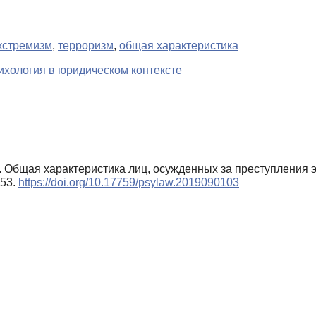
кстремизм
,
терроризм
,
общая характеристика
ихология в юридическом контексте
19). Общая характеристика лиц, осужденных за преступления
–53.
https://doi.org/10.17759/psylaw.2019090103