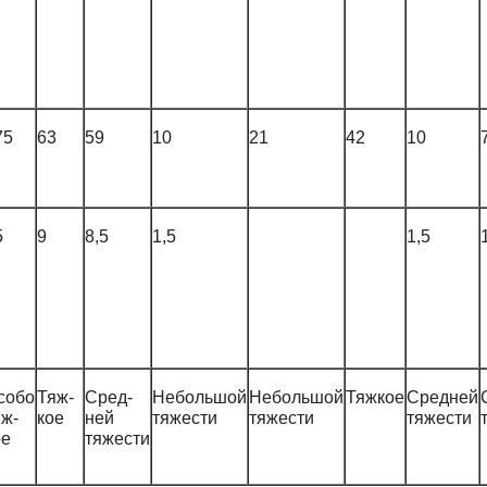
75
63
59
10
21
42
10
5
9
8,5
1,5
1,5
собо
Тяж-
Сред-
Небольшой
Небольшой
Тяжкое
Средней
яж-
кое
ней
тяжести
тяжести
тяжести
ое
тяжести