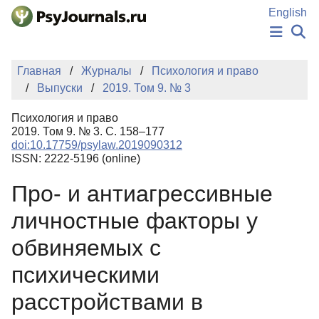
Перейти к основному содержанию
English
НОВОСТИ
Главная
Журналы
Психология и право
ИЗДАНИЯ
Выпуски
2019. Том 9. № 3
АВТОРЫ
ПОДАТЬ РУКОПИСЬ
Психология и право
БАЗА ЗНАНИЙ
2019. Том 9. № 3. С. 158–177
doi:10.17759/psylaw.2019090312
КЛЮЧЕВЫЕ СЛОВА
ISSN: 2222-5196 (online)
Регистрация
Вход
Про- и антиагрессивные
личностные факторы у
обвиняемых с
психическими
расстройствами в