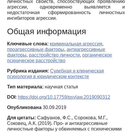
личностных свойств, способствующих проявлению
агрессии, одновременно выявляется и
недостаточная сформированность личностных
ингибиторов агрессии.
Общая информация
Ключевые слова:
криминальная агрессия
,
проагрессивные факторы
,
антиагрессивные
факторы
,
расстройство личности
,
органическое
психическое расстройство
Рубрика издания:
Судебная и клиническая
психология в юридическом контексте
Тип материала:
научная статья
DOI:
https://doi.org/10.17759/psylaw.2019090312
Опубликована
30.09.2019
Для цитаты:
Сафуанов, Ф.С., Сорокова, М.Г.,
Соковец, А.К. (2019). Про- и антиагрессивные
личностные факторы у обвиняемых с психическими