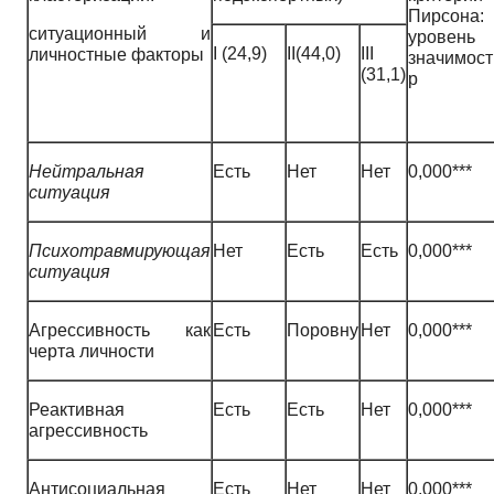
Пирсона:
ситуационный и
уровень
I (24,9)
II(44,0)
III
личностные факторы
значимост
(31,1)
p
Нейтральная
Есть
Нет
Нет
0,000***
ситуация
Психотравмирующая
Нет
Есть
Есть
0,000***
ситуация
Агрессивность как
Есть
Поровну
Нет
0,000***
черта личности
Реактивная
Есть
Есть
Нет
0,000***
агрессивность
Антисоциальная
Есть
Нет
Нет
0,000***