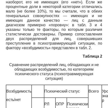
наоборот, его не имеющих (его «нет»). Если же
процентные доли в некоторой категории отличались
мало (не более 10%), то мы считали, что в обеих
генеральных совокупностях — имеющих и не
имеющих данное качество — лиц с данным
диагнозом примерно «поровну»: в табл. 3 и 4
указаны только те факторы, по которым различия
статистически достоверны. Пример сопоставления
двух распределений для лиц, совершивших
преступление в психотравмирующей ситуации, по
фактору «возбудимость» представлен в табл. 2.
Таблица 2
Сравнение распределений лиц, обладающих и не
обладающих возбудимостью, по категориям
психического статуса (психотравмирующая
ситуация)
Возбудимость
Психический статус
Всего
Ур
зн
есть/нет
р
РЛ
ОПР
Психически