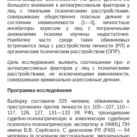
большого внимания к антиагрессивным факторам у
лиц с тяжелыми психическими расстройствами,
совершивших общественно опасные деяния в
состоянии невменяемости [1—3], личностные
ингибиторы агрессии у лиц с пограничными
аномалиями психики изучены недостаточно.
Наиболее часто среди таких обвиняемых
встречаются лица с расстройством личности (РЛ) и
органическим психическим расстройством (ОПР).
Цель
исследования: выявить соотношение про- и
антиагрессивных факторов у лиц с психическими
расстройствами, не исключающими вменяемости,
совершивших криминально-агрессивные деяния.
Программа исследования
Выборку составили 325 человек, обвиняемых в
преступлениях против личности (ст. 105—107, 110—
117, 126, 127, 131—133 УК РФ), проходившие
судебно-психиатрическую и комплексную судебную
психолого-психиатрическую экспертизу в НМИЦ ПН
имени В.В. Сербского. С диагнозом РЛ (F60) — 64
человека (в основном диссоциальное, эмоционально