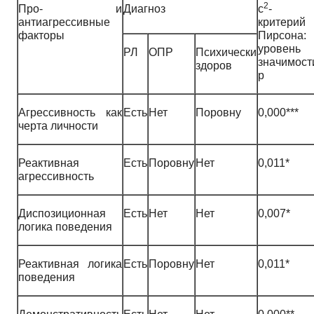
2
Про- и
Диагноз
c
-
антиагрессивные
критерий
факторы
Пирсона:
уровень
РЛ
ОПР
Психически
значимост
здоров
p
Агрессивность как
Есть
Нет
Поровну
0,000***
черта личности
Реактивная
Есть
Поровну
Нет
0,011*
агрессивность
Диспозиционная
Есть
Нет
Нет
0,007*
логика поведения
Реактивная логика
Есть
Поровну
Нет
0,011*
поведения