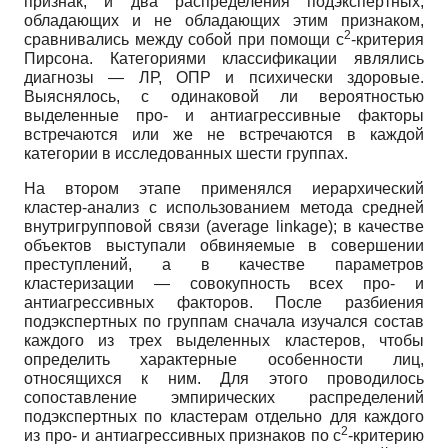
признак, и два распределения подэкспертных,
обладающих и не обладающих этим признаком,
2
сравнивались между собой при помощи c
-критерия
Пирсона. Категориями классификации являлись
диагнозы — ЛР, ОПР и психически здоровые.
Выяснялось, с одинаковой ли вероятностью
выделенные про- и антиагрессивные факторы
встречаются или же не встречаются в каждой
категории в исследованных шести группах.
На втором этапе применялся иерархический
кластер-анализ с использованием метода средней
внутригрупповой связи (аverage linkage); в качестве
объектов выступали обвиняемые в совершении
преступлений, а в качестве параметров
кластеризации — совокупность всех про- и
антиагрессивных факторов. После разбиения
подэкспертных по группам сначала изучался состав
каждого из трех выделенных кластеров, чтобы
определить характерные особенности лиц,
относящихся к ним. Для этого проводилось
сопоставление эмпирических распределений
подэкспертных по кластерам отдельно для каждого
2
из про- и антиагрессивных признаков по c
-критерию