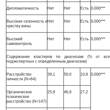
Дипломатичность
Нет
Нет
Есть
0,000***
Высокая склонность к
Нет
Нет
Есть
0,000***
чувству вины
Высокий
Нет
Нет
Есть
0,000***
самоконтроль
Содержание кластеров по диагнозам (% от все
подэкспертных с определенным диагнозом)
Расстройство
39,1
50,0
10,9
0,000***
личности (N=64)
Органическое
25,9
46,9
27,2
психическое
расстройство (N=147)