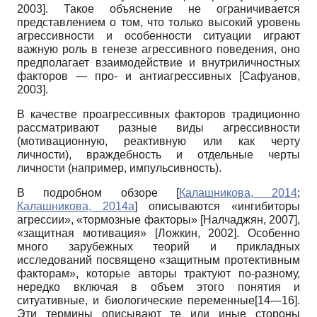
2003
]
. Такое объяснение не ограничивается
представлением о том, что только высокий уровень
агрессивности и особенности ситуации играют
важную роль в генезе агрессивного поведения, оно
предполагает взаимодействие и внутриличностных
факторов — про- и антиагрессивных
[
Сафуанов,
2003
]
.
В качестве проагрессивных факторов традиционно
рассматривают разные виды агрессивности
(мотивационную, реактивную или как черту
личности), враждебность и отдельные черты
личности (например, импульсивность).
В подробном обзоре
[
Калашникова, 2014
;
Калашникова, 2014а
]
описываются «ингибиторы
агрессии», «тормозные факторы»
[
Налчаджян, 2007
]
,
«защитная мотивация»
[
Ложкин, 2002
]
. Особенно
много зарубежных теорий и прикладных
исследований посвящено «защитным протективным
факторам», которые авторы трактуют по-разному,
нередко включая в объем этого понятия и
ситуативные, и биологические переменные[14—16].
Эти термины описывают те или иные стороны