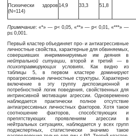
Психически здоров
14,9
33,3
51,8
(N=114)
Примечание
: «*» — p< 0,05, «**» — p< 0,01, «***» —
p≤ 0,001.
Первый кластер объединяет про- и антиагрессивные
личностные свойства, характерные для обвиняемых,
совершивших инкриминируемые им деяния в
нейтральной ситуации
, второй и третий — в
психотравмирующих
условиях. Как видно из
таблицы 5, в первом кластере доминируют
проагрессивные личностные структуры. Характерно
включение в эту группу диспозиционной и
потребностной логик поведения, свойственных для
интринсивной мотивации агрессии. Одновременно
наблюдается практически полное отсутствие
антиагрессивных личностных факторов. Хотя такое
соотношение факторов, способствующих и
препятствующих проявлениям агрессии в
нейтральных ситуациях, наблюдается у всех групп
подэкспертных, статистически значимо такое
распределение только для лиц с РЛ. Третий кластер,