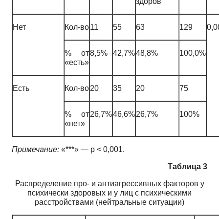
здоров
Нет
Кол-во
11
55
63
129
0,0
% от
8,5%
42,7%
48,8%
100,0%
«есть»
Есть
Кол-во
20
35
20
75
% от
26,7%
46,6%
26,7%
100%
«нет»
Примечание:
«***» — p < 0,001.
Таблица 3
Распределение про- и антиагрессивных факторов у
психически здоровых и у лиц с психическими
расстройствами (нейтральные ситуации)