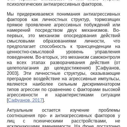
психологических антиагрессивных факторов.
Мы придерживаемся понимания антиагрессивных
факторов как личностных структур, тормозящих
прямое проявление агрессивных побуждений или
намерений посредством двух механизмов. Во-
первых, это механизм опосредования действий
смысловыми образованиями личности, что
предполагает способность к трансценденции на
ценностно-смысловой уровень управления
поведением. Во-вторых, это механизм самоконтроля
на всех этапах разворачивания действия (от
целеполагания до целедостижения)
[
Сафуанов,
2003
]
. Эти личностные структуры, оказывающие
преградное воздействие на агрессивные импульсы,
являются наиболее сильным дискриминатором
типов агрессии по сравнению с факторами высокой
агрессивности и характеристиками ситуации
[
Сафуанов, 2017
]
.
Актуальным остается изучение проблемы
соотношения про- и антиагрессивных факторов у
лиц с психическими расстройствами, не
исключающими вменяемости. На фоне достаточно