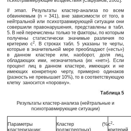
психотравмирующие воздействия
[
Сафуанов, 2002
]
.
II
этап.
Результаты кластер-анализа по всем
обвиняемым (n = 341), вне зависимости от того, в
нейтральной или психотравмирующей ситуации они
совершили правонарушения, представлены в табл.
5. В ней перечислены только те факторы, по которым
получены статистически значимые различия по
2
критерию c
. В строках табл. 5 указаны те черты,
которые в значительной мере преобладают («есть»)
в данном кластере или, наоборот, доля лиц,
обладающих ими, незначительна (их «нет»). Если
процент лиц в данном кластере, имеющих и не
имеющих конкретную черту, примерно одинаков
(разность не превышает 10%), то в соответствующую
клетку заносится «поровну».
Таблица 5
Результаты кластер-анализа (нейтральные и
психотравмирующие ситуации)
2
Параметры
Кластер (%
c
-
кластеризации:
подэкспертных)
критерий