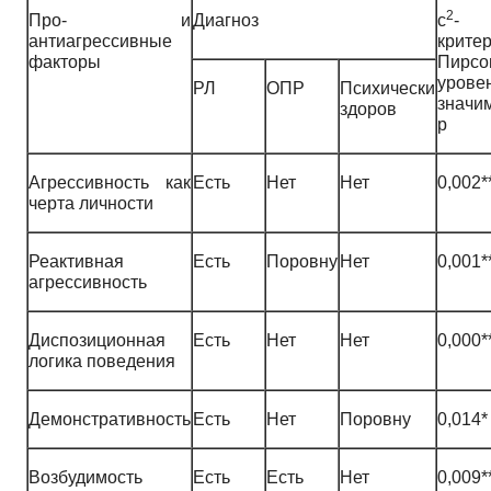
2
Про- и
Диагноз
c
-
антиагрессивные
крите
факторы
Пирсо
урове
РЛ
ОПР
Психически
значи
здоров
p
Агрессивность как
Есть
Нет
Нет
0,002*
черта личности
Реактивная
Есть
Поровну
Нет
0,001*
агрессивность
Диспозиционная
Есть
Нет
Нет
0,000*
логика поведения
Демонстративность
Есть
Нет
Поровну
0,014*
Возбудимость
Есть
Есть
Нет
0,009*