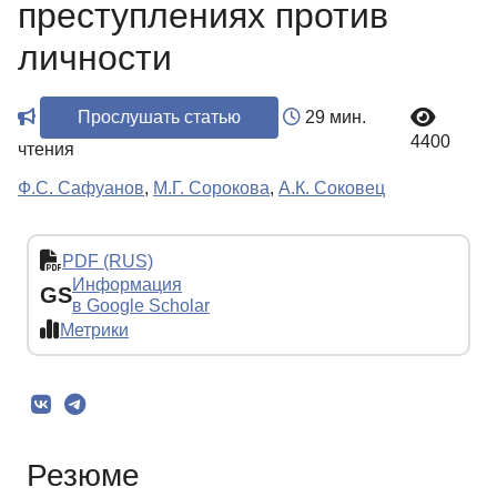
преступлениях против
личности
Прослушать статью
29 мин.
4400
чтения
Ф.С. Сафуанов
,
М.Г. Сорокова
,
А.К. Соковец
PDF (RUS)
Информация
GS
в Google Scholar
Метрики
Резюме