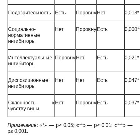
Подозрительность
Есть
Поровну
Нет
0,018*
Социально-
Нет
Поровну
Есть
0,000*
нормативные
ингибиторы
Интеллектуальные
Поровну
Нет
Есть
0,021*
ингибиторы
Диспозиционные
Нет
Нет
Есть
0,047*
ингибиторы
Склонность к
Нет
Поровну
Есть
0,037*
чувству вины
Примечание
: «*» — p< 0,05; «**» — p< 0,01; «***» —
p≤ 0,001.