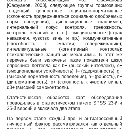
[
Сафуанов, 2003
]
, следующие группы тормозящих
тенденций: ценностные; социально-нормативные
(склонность придерживаться социально одобряемых
норм поведения); диспозиционные (например,
интернальный локус контроля, тревожность,
контроль желаний и т. п.); эмоциональные (страх
наказания, чувство вины и пр.); коммуникативные
(способность к эмпатии, сопереживанию);
интеллектуальные (когнитивный контроль);
психологические защитные механизмы. В этот же
перечень были включены такие показатели шкал
опросника Кеттелла как b+ (высокий интеллект), c+
(эмоциональная устойчивость), f– (сдержанность), g+
(высокая нормативность поведения), h– (робость), n+
(дипломатичность), o+ (склонность к чувству вины),
q3+ (высокий самоконтроль).
Статистическая обработка карт обследования
проводилась в статистическом пакете SPSS 23-й и
25-й версий и включала два этапа.
На первом этапе каждый про- и антиагрессивный
личностный фактор рассматривался как отдельный