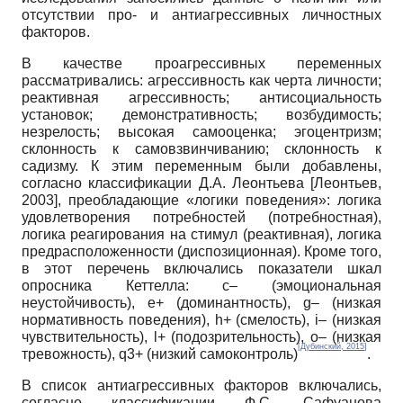
отсутствии про- и антиагрессивных личностных
факторов.
В качестве проагрессивных переменных
рассматривались: агрессивность как черта личности;
реактивная агрессивность; антисоциальность
установок; демонстративность; возбудимость;
незрелость; высокая самооценка; эгоцентризм;
склонность к самовзвинчиванию; склонность к
садизму. К этим переменным были добавлены,
согласно классификации Д.А. Леонтьева
[
Леонтьев,
2003
]
, преобладающие «логики поведения»: логика
удовлетворения потребностей (потребностная),
логика реагирования на стимул (реактивная), логика
предрасположенности (диспозиционная). Кроме того,
в этот перечень включались показатели шкал
опросника Кеттелла: c– (эмоциональная
неустойчивость), e+ (доминантность), g– (низкая
нормативность поведения), h+ (смелость), i– (низкая
чувствительность), l+ (подозрительность), o– (низкая
[
Дубинский, 2015
]
тревожность), q3+ (низкий самоконтроль)
.
В список антиагрессивных факторов включались,
согласно классификации Ф.С. Сафуанова