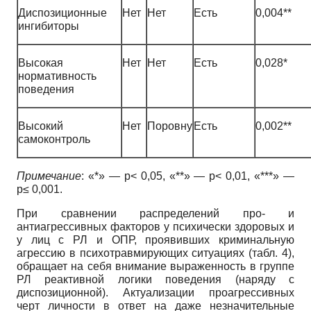
Диспозиционные
Нет
Нет
Есть
0,004**
ингибиторы
Высокая
Нет
Нет
Есть
0,028*
нормативность
поведения
Высокий
Нет
Поровну
Есть
0,002**
самоконтроль
Примечание
: «*» — p< 0,05, «**» — p< 0,01, «***» —
p≤ 0,001.
При сравнении распределений про- и
антиагрессивных факторов у психически здоровых и
у лиц с РЛ и ОПР, проявивших криминальную
агрессию в психотравмирующих ситуациях (табл. 4),
обращает на себя внимание выраженность в группе
РЛ реактивной логики поведения (наряду с
диспозиционной). Актуализации проагрессивных
черт личности в ответ на даже незначительные