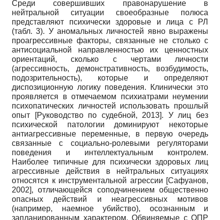
Среди совершивших правонарушение в
нейтральной ситуации своеобразные полюса
представляют психически здоровые и лица с РЛ
(табл. 3). У аномальных личностей явно выражены
проагрессивные факторы, связанные не столько с
антисоциальной направленностью их ценностных
ориентаций, сколько с чертами личности
(агрессивность, демонстративность, возбудимость,
подозрительность), которые и определяют
диспозиционную логику поведения. Клинически это
проявляется в отмечаемом психиатрами неумении
психопатических личностей использовать прошлый
опыт
[
Руководство по судебной, 2013
]
. У лиц без
психической патологии доминируют некоторые
антиагрессивные переменные, в первую очередь
связанные с социально-ролевыми регуляторами
поведения и интеллектуальным контролем.
Наиболее типичные для психически здоровых лиц
агрессивные действия в нейтральных ситуациях
относятся к инструментальной агрессии
[
Сафуанов,
2002
]
, отличающейся соподчинением общественно
опасных действий и неагрессивных мотивов
(например, наемное убийство), осознанным и
запланированным характером. Обвиняемые с ОПР