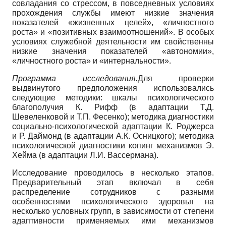
совладания со стрессом, в повседневных условиях
прохождения службы имеют низкие значения
показателей «жизненных целей», «личностного
роста» и «позитивных взаимоотношений». В особых
условиях служебной деятельности им свойственны
низкие значения показателей «автономии»,
«личностного роста» и «интернальности».
Программа исследования.
Для проверки
выдвинутого предположения использовались
следующие методики: шкалы психологического
благополучия К. Рифф (в адаптации Т.Д.
Шевеленковой и Т.П. Фесенко); методика диагностики
социально-психологической адаптации К. Роджерса
и Р. Даймонд (в адаптации А.К. Осницкого); методика
психологической диагностики копинг механизмов Э.
Хейма (в адаптации Л.И. Вассермана).
Исследование проводилось в несколько этапов.
Предварительный этап включал в себя
распределение сотрудников с разными
особенностями психологического здоровья на
несколько условных групп, в зависимости от степени
адаптивности применяемых ими механизмов