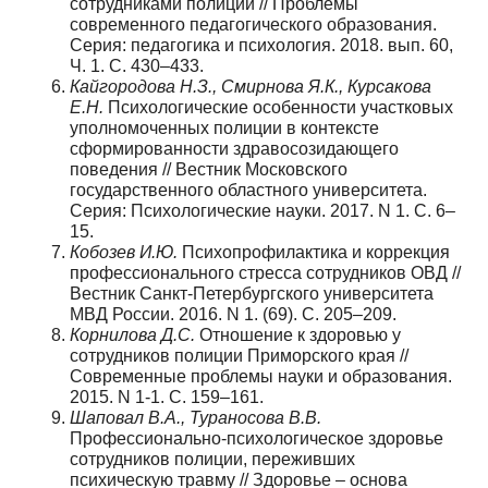
сотрудниками полиции // Проблемы
современного педагогического образования.
Серия: педагогика и психология. 2018. вып. 60,
Ч. 1. С. 430–433.
Кайгородова Н.З., Смирнова Я.К., Курсакова
Е.Н.
Психологические особенности участковых
уполномоченных полиции в контексте
сформированности здравосозидающего
поведения // Вестник Московского
государственного областного университета.
Серия: Психологические науки. 2017. N 1. С. 6–
15.
Кобозев И.Ю.
Психопрофилактика и коррекция
профессионального стресса сотрудников ОВД //
Вестник Санкт-Петербургского университета
МВД России. 2016. N 1. (69). С. 205–209.
Корнилова Д.С.
Отношение к здоровью у
сотрудников полиции Приморского края //
Современные проблемы науки и образования.
2015. N 1-1. С. 159–161.
Шаповал В.А., Тураносова В.В.
Профессионально-психологическое здоровье
сотрудников полиции, переживших
психическую травму // Здоровье – основа