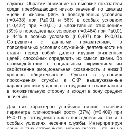
службы. Обратим внимание на высокие показатели
среди преобладающих низких значений по шкалам
«цели в жизни» (39% в повседневных условиях
(r=0,438) при P≤0,01 и 56% в особых условиях
(r=0,422) при P≤0,01) и «позитивные отношения»
(39% в повседневных условиях (r=0,464) при P≤0,01
и 44% в особых условиях (r=0,407) при P≤0,01).
Сотрудники с данными показателями, в
повседневных условиях служебной деятельности не
ставят перед собой далеко идущих жизненных
целей, способных определить их смысл жизни. Во
взаимодействии с социальным окружением им
свойственна эмоциональная скованность и низкий
уровень общительности. Однако в условиях
прохождения службы в СКР вышеуказанные
характеристики у данных сотрудников сглаживаются
в положительную сторону и входят в зону средних
значений.
Для них характерно устойчиво низкие значения
параметра «личностный рост» (37%) (r=0,409) при
P≤0,01 у сотрудников как в повседневных, так и в
особых условиях несения службы. Интерпретируя
данные этих сотрудников, можно сказать, что им не