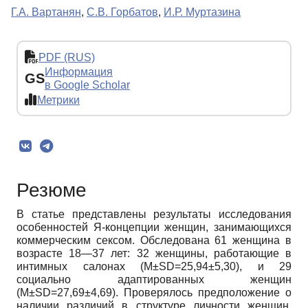
Г.А. Вартанян
,
С.В. Горбатов
,
И.Р. Муртазина
PDF (RUS)
Информация
GS
в Google Scholar
Метрики
Резюме
В статье представлены результаты исследования
особенностей Я-концепции женщин, занимающихся
коммерческим сексом. Обследована 61 женщина в
возрасте 18—37 лет: 32 женщины, работающие в
интимных салонах (M±SD=25,94±5,30), и 29
социально адаптированных женщин
(M±SD=27,69±4,69). Проверялось предположение о
наличии различий в структуре личности женщин,