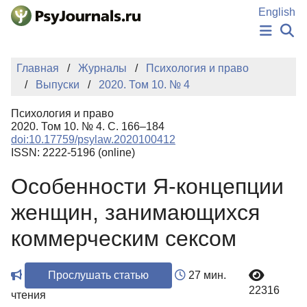
Перейти к основному содержанию
English
НОВОСТИ
Главная
Журналы
Психология и право
ИЗДАНИЯ
Выпуски
2020. Том 10. № 4
АВТОРЫ
ПОДАТЬ РУКОПИСЬ
Психология и право
БАЗА ЗНАНИЙ
2020. Том 10. № 4. С. 166–184
doi:10.17759/psylaw.2020100412
КЛЮЧЕВЫЕ СЛОВА
ISSN: 2222-5196 (online)
Регистрация
Вход
Особенности Я-концепции
женщин, занимающихся
коммерческим сексом
Прослушать статью
27 мин.
22316
чтения