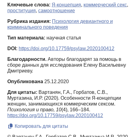
Ключевые слова:
Я-концепция
,
коммерческий секс
,
проституция
,
самоотношение
Рубрика издания:
Психология девиантного и
криминального поведения
Тип материала:
научная статья
DOI:
https://doi.org/10.17759/psylaw.2020100412
Благодарности.
Авторы благодарят за помощь в
сборе данных для исследования Елену Васильевну
Дмитриеву.
Опубликована
25.12.2020
Для цитаты:
Вартанян, Г.А., Горбатов, С.В.,
Муртазина, И.Р. (2020). Особенности Я-концепции
женщин, занимающихся коммерческим сексом.
Психология и право,
10
(4), 166–184.
https://doi.org/10.17759/psylaw.2020100412
Копировать для цитаты
© Вартанян Г.А., Горбатов С.В., Муртазина И.Р., 2020