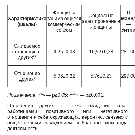
Женщины
,
U
Социально
Характеристика
занимающиеся
Манн
адаптированные
(шкалы)
коммерческим
—
женщины
сексом
Уитн
Ожидаемое
отношение от
9,25±0,38
10,52±0,38
281,0
других**
Отношение
5,06±0,22
5,76±0,23
297,0
других*
Примечание:
«*» — p≤0,05; «**» — p≤0,001.
Отношения других, а также ожидание секс-
работницами позитивного или негативного
отношения к себе окружающих, вероятно, связано с
общественным осуждением выбранного ими вида
деятельности.