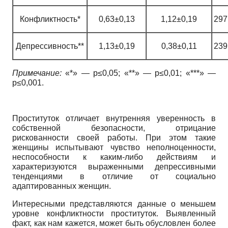
Конфликтность*
0,63±0,13
1,12±0,19
297
Депрессивность**
1,13±0,19
0,38±0,11
239
Примечание:
«*» — p≤0,05; «**» — p≤0,01; «***» —
p≤0,001.
Проституток отличает внутренняя уверенность в
собственной безопасности, отрицание
рискованности своей работы. При этом такие
женщины испытывают чувство неполноценности,
неспособности к каким-либо действиям и
характеризуются выраженными депрессивными
тенденциями в отличие от социально
адаптированных женщин.
Интересными представляются данные о меньшем
уровне конфликтности проституток. Выявленный
факт, как нам кажется, может быть обусловлен более