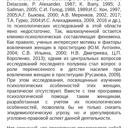
Delacoste, P. Alexander, 1987; K. Barry, 1995; J.
Sallman, 2005; С.И. Голод, 1988, 1989;И.С. Кон, 1997,
2005;А.Г. Быкова, 2000; А.В. Меренков, 2002, 2017;
Т.А. Гурко, 2004;И.С. Алихаджиева, 2009, 2016 и др.),
то психологических исследований в этой области
явно недостаточно. Так, малоизученной остается
клинико-психологическая составляющая феномена.
Как правило, ученых интересуют мотивы и факторы
вовлечения женщин в проституцию (Ю.М. Антонян,
2004; С.В. Ильина, 2000; Н.В. Дмитриева, Ц.П.
Короленко, 2013); одним из центральных вопросов
исследований последнего полувека стал вопрос о
роли перенесенного в детстве насилия при
вовлечении женщин в проституцию
[
Русакова, 2009
]
.
При этом исследования, посвященные изучению
психологических особенностей этих женщин,
практически отсутствуют. Вместе с тем программа
психологической помощи таким женщинам,
разработанная с учетом их психологических
особенностей, позволила бы не только снизить
эпидемиологическую угрозу, но и урегулировать
уголовно-правовой аспект данной деятельности.