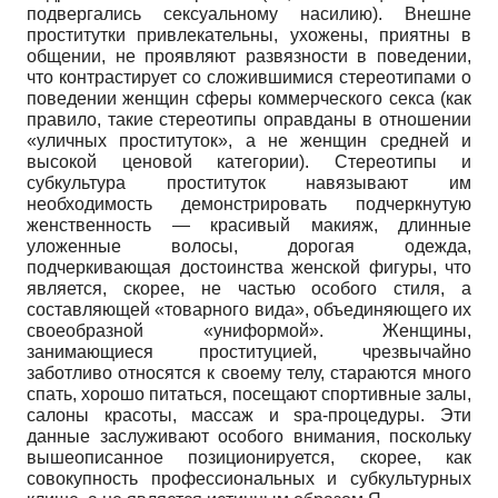
подвергались сексуальному насилию). Внешне
проститутки привлекательны, ухожены, приятны в
общении, не проявляют развязности в поведении,
что контрастирует со сложившимися стереотипами о
поведении женщин сферы коммерческого секса (как
правило, такие стереотипы оправданы в отношении
«уличных проституток», а не женщин средней и
высокой ценовой категории). Стереотипы и
субкультура проституток навязывают им
необходимость демонстрировать подчеркнутую
женственность — красивый макияж, длинные
уложенные волосы, дорогая одежда,
подчеркивающая достоинства женской фигуры, что
является, скорее, не частью особого стиля, а
составляющей «товарного вида», объединяющего их
своеобразной «униформой». Женщины,
занимающиеся проституцией, чрезвычайно
заботливо относятся к своему телу, стараются много
спать, хорошо питаться, посещают спортивные залы,
салоны красоты, массаж и spa-процедуры. Эти
данные заслуживают особого внимания, поскольку
вышеописанное позиционируется, скорее, как
совокупность профессиональных и субкультурных