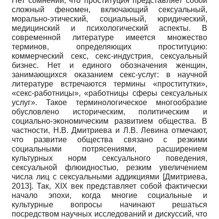
Нет сомнений, что проституция представляет собой
сложный феномен, включающий сексуальный,
морально-этический, социальный, юридический,
медицинский и психологический аспекты. В
современной литературе имеется множество
терминов, определяющих проституцию:
коммерческий секс, секс-индустрия, сексуальный
бизнес. Нет и единого обозначения женщин,
занимающихся оказанием секс-услуг: в научной
литературе встречаются термины «проститутки»,
«секс-работницы», «работницы сферы сексуальных
услуг». Такое терминологическое многообразие
обусловлено историческим, политическим и
социально-экономическим развитием общества. В
частности, Н.В. Дмитриева и Л.В. Левина отмечают,
что развитие общества связано с резкими
социальными потрясениями, расширением
культурных норм сексуального поведения,
сексуальной флюидностью, резким увеличением
числа лиц с сексуальными аддикциями
[
Дмитриева,
2013
]
. Так, XIX век представляет собой фактически
начало эпохи, когда многие социальные и
культурные вопросы начинают решаться
посредством научных исследований и дискуссий, что