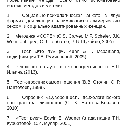
проективные методы. Всего было использовано
восемь методов и методик.
1. Социально-психологическая анкета в двух
формах: для женщин, занимающихся коммерческим
сексом, и социально адаптированных женщин.
2. Методика «COPE» (C.S. Carver, M.F. Scheier, J.K.
Weintraub, ред. С.В. Горбатов, В.В. Шукайло, 2005).
3. Тест «Кто я?» (M. Kuhn & T. Mcpartland,
модификация Т.В. Румянцевой, 2005).
4. Опросник на ауто- и гетероагрессивность Е.П.
Ильина (2013).
5. Тест-опросник самоотношения (В.В. Столин, С. Р.
Пантелеев, 1998).
6. Опросник «Суверенность психологического
пространства личности» (С. К. Нартова-Бочавер,
2010).
7. «Тест руки» Edwin E. Wagner (в адаптации Т.Н.
Курбатовой, О.И. Муляр, 2001).