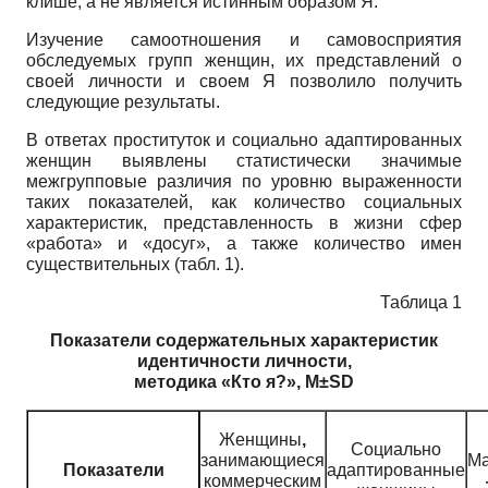
клише, а не является истинным образом Я.
Изучение самоотношения и самовосприятия
обследуемых групп женщин, их представлений о
своей личности и своем Я позволило получить
следующие результаты.
В ответах проституток и социально адаптированных
женщин выявлены статистически значимые
межгрупповые различия по уровню выраженности
таких показателей, как количество социальных
характеристик, представленность в жизни сфер
«работа» и «досуг», а также количество имен
существительных (табл. 1).
Таблица 1
Показатели содержательных характеристик
идентичности личности,
методика «Кто я?»,
M
±
SD
Женщины
,
Социально
занимающиеся
М
адаптированные
Показатели
коммерческим