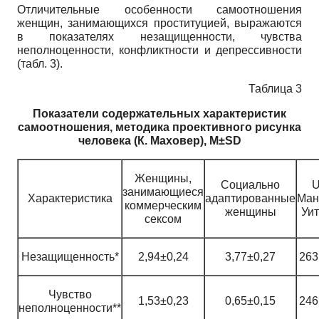
Отличительные особенности самоотношения
женщин, занимающихся проституцией, выражаются
в показателях незащищенности, чувства
неполноценности, конфликтности и депрессивности
(табл. 3).
Таблица 3
Показатели содержательных характеристик
самоотношения, методика проективного рисунка
человека (К. Маховер),
M
±
SD
Женщины,
Социально
занимающиеся
Характеристика
адаптированные
Ман
коммерческим
женщины
Уи
сексом
Незащищенность*
2,94±0,24
3,77±0,27
263
Чувство
1,53±0,23
0,65±0,15
246
неполноценности**