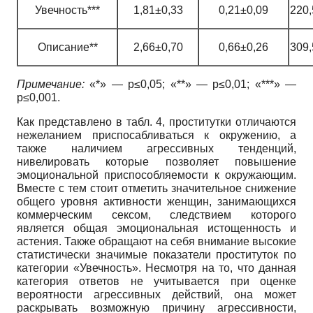
Увечность***
1,81±0,33
0,21±0,09
220,
Описание**
2,66±0,70
0,66±0,26
309,
Примечание:
«*» — p≤0,05; «**» — p≤0,01; «***» —
p≤0,001.
Как представлено в табл. 4, проститутки отличаются
нежеланием приспосабливаться к окружению, а
также наличием агрессивных тенденций,
нивелировать которые позволяет повышение
эмоциональной приспособляемости к окружающим.
Вместе с тем стоит отметить значительное снижение
общего уровня активности женщин, занимающихся
коммерческим сексом, следствием которого
является общая эмоциональная истощенность и
астения. Также обращают на себя внимание высокие
статистически значимые показатели проституток по
категории «Увечность». Несмотря на то, что данная
категория ответов не учитывается при оценке
вероятности агрессивных действий, она может
раскрывать возможную причину агрессивности,