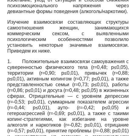
психоэмоционального напряжения через
девиантные формы поведения (алкоголь/наркотики).
Изучение взаимосвязи составляющих структуры
самоотношения женщин, занимающихся
коммерческим сексом, с выявленными
психологическим особенностями позволило
установить некоторые значимые взаимосвязи.
Приведем их ниже.
1. Положительные взаимосвязи самоуважения с
суверенностью физического тела (r=0,48; p≤0,05),
территории (r=0,90; p≤0,01), привычек (r=0,88;
p≤0,01), активным копингом (r=0,77; p≤0,01), а также
представленностью семьи (r=0,73; p≤0,01), работы
(r=0,86; p≤0,01) и досуга (r=0,48; p≤0,05) в жизненных
сферах. Отрицательные — с уровнем депрессии
(r=-0,53; p≤0,01), суммарным показателем агрессии
(r=-0,44; p≤0,01), ауто- (r=-0,42; p≤0,05) и
гетероагрессией (r=-0,69; p≤0,01), а также с такими
копинг-стратегиями, как избегание на уровне
алкоголя и наркотиков (r=-0,82; p≤0,01), отрицание
(r=-0,57; p≤0,01), принятие проблемы (r=-0,88; p≤0,01)