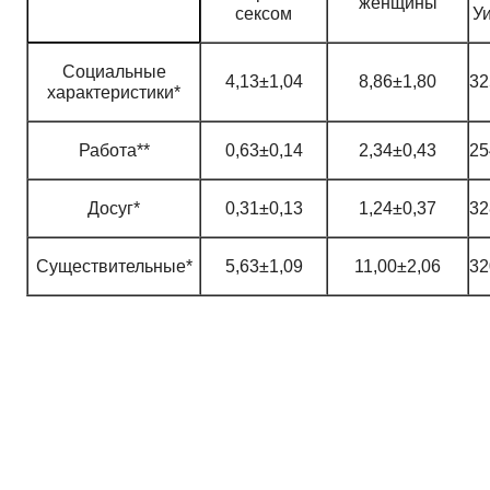
женщины
сексом
У
Социальные
4,13±1,04
8,86±1,80
32
характеристики*
Работа**
0,63±0,14
2,34±0,43
25
Досуг*
0,31±0,13
1,24±0,37
32
Существительные*
5,63±1,09
11,00±2,06
32