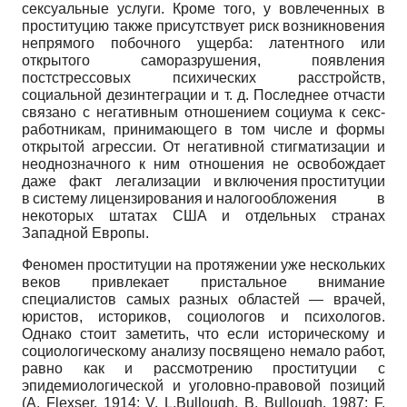
сексуальные услуги. Кроме того, у вовлеченных в
проституцию также присутствует риск возникновения
непрямого побочного ущерба: латентного или
открытого саморазрушения, появления
постстрессовых психических расстройств,
социальной дезинтеграции и т. д. Последнее отчасти
связано с негативным отношением социума к секс-
работникам, принимающего в том числе и формы
открытой агрессии. От негативной стигматизации и
неоднозначного к ним отношения не освобождает
даже факт легализации и включения проституции
в систему лицензирования и налогообложения в
некоторых штатах США и отдельных странах
Западной Европы.
Феномен проституции на протяжении уже нескольких
веков привлекает пристальное внимание
специалистов самых разных областей — врачей,
юристов, историков, социологов и психологов.
Однако стоит заметить, что если историческому и
социологическому анализу посвящено немало работ,
равно как и рассмотрению проституции с
эпидемиологической и уголовно-правовой позиций
(A. Flexser, 1914; V. L.Bullough, B. Bullough, 1987; F.