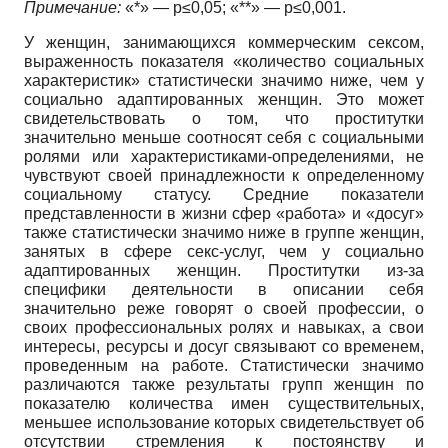
Примечание:
«*» — p≤0,05; «**» — p≤0,001.
У женщин, занимающихся коммерческим сексом,
выраженность показателя «количество социальных
характеристик» статистически значимо ниже, чем у
социально адаптированных женщин. Это может
свидетельствовать о том, что проститутки
значительно меньше соотносят себя с социальными
ролями или характеристиками-определениями, не
чувствуют своей принадлежности к определенному
социальному статусу. Средние показатели
представленности в жизни сфер «работа» и «досуг»
также статистически значимо ниже в группе женщин,
занятых в сфере секс-услуг, чем у социально
адаптированных женщин. Проститутки из-за
специфики деятельности в описании себя
значительно реже говорят о своей профессии, о
своих профессиональных ролях и навыках, а свои
интересы, ресурсы и досуг связывают со временем,
проведенным на работе. Статистически значимо
различаются также результаты групп женщин по
показателю количества имен существительных,
меньшее использование которых свидетельствует об
отсутствии стремления к постоянству и