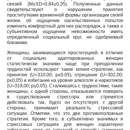
связей (M±SD=0,84±0,35). Полученные данные
свидетельствуют о нарушении принятия
проститутками временной формы организации своей
жизни, об ощущении насильственных попыток
изменить комфортный для них распорядок, а также о
субъективном ощущении невозможности иметь
определенный социальный круг, не одобряемый
близкими.
Женщины, занимающиеся проституцией, в отличие
от социально адаптированных женщин
статистически значимо чаще при преодолении
трудностей используют такие копинг-стратегии, как
принятие (U=310,00; p≤0,05), отрицание (U=302,00;
p≤0,05) и избегание на уровне алкоголя и наркотиков
(U=319,00; p≤0,05). Сталкиваясь с трудностями, такие
женщины, с одной стороны, отказываются поверить
в существование стрессора или стремятся
действовать так, будто он отсутствует, с другой
стороны, принимают реальность стрессовой
ситуации. Отметим, что это две противоположные
стратегии. Кроме того, в субъективно значимых и
стрессовых ситуациях для женщин характерно
избегание, уход от ситуаций и способы снижения