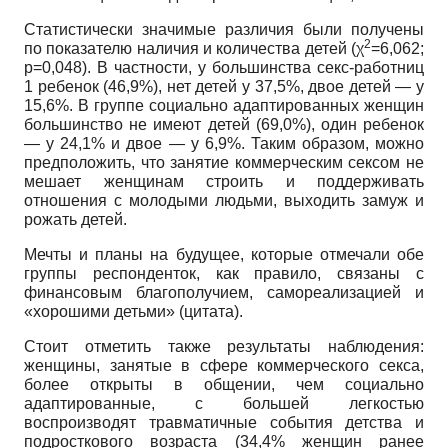
Статистически значимые различия были получены
2
по показателю наличия и количества детей (χ
=6,062;
p=0,048). В частности, у большинства секс-работниц
1 ребенок (46,9%), нет детей у 37,5%, двое детей — у
15,6%. В группе социально адаптированных женщин
большинство не имеют детей (69,0%), один ребенок
— у 24,1% и двое — у 6,9%. Таким образом, можно
предположить, что занятие коммерческим сексом не
мешает женщинам строить и поддерживать
отношения с молодыми людьми, выходить замуж и
рожать детей.
Мечты и планы на будущее, которые отмечали обе
группы респонденток, как правило, связаны с
финансовым благополучием, самореализацией и
«хорошими детьми» (цитата).
Стоит отметить также результаты наблюдения:
женщины, занятые в сфере коммерческого секса,
более открыты в общении, чем социально
адаптированные, с большей легкостью
воспроизводят травматичные события детства и
подросткового возраста (34,4% женщин ранее