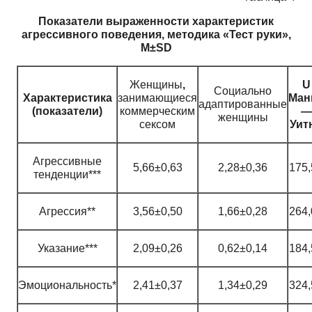
Показатели выраженности характеристик
агрессивного поведения, методика «Тест руки»,
M
±
SD
Женщины
,
U
Социально
Характеристика
занимающиеся
Ман
адаптированные
(показатели)
коммерческим
—
женщины
сексом
Уит
Агрессивные
5,66±0,63
2,28±0,36
175,
тенденции***
Агрессия**
3,56±0,50
1,66±0,28
264,
Указание***
2,09±0,26
0,62±0,14
184,
Эмоциональность*
2,41±0,37
1,34±0,29
324,