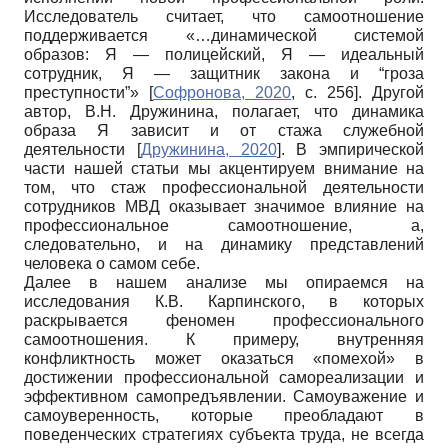
Исследователь считает, что самоотношение
поддерживается «…динамической системой
образов: Я — полицейский, Я — идеальный
сотрудник, Я — защитник закона и “гроза
преступности”»
[
Софронова, 2020
, с. 256]
. Другой
автор, В.Н. Дружинина, полагает, что динамика
образа Я зависит и от стажа служебной
деятельности
[
Дружинина, 2020
]
. В эмпирической
части нашей статьи мы акцентируем внимание на
том, что стаж профессиональной деятельности
сотрудников МВД оказывает значимое влияние на
профессиональное самоотношение, а,
следовательно, и на динамику представлений
человека о самом себе.
Далее в нашем анализе мы опираемся на
исследования К.В. Карпинского, в которых
раскрывается феномен профессионального
самоотношения. К примеру, внутренняя
конфликтность может оказаться «помехой» в
достижении профессиональной самореализации и
эффективном самопредъявлении. Самоуважение и
самоуверенность, которые преобладают в
поведенческих стратегиях субъекта труда, не всегда