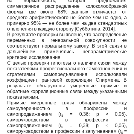
на нормальность, которая предполагает
симметричное распределение колоколообразной
формы, где около 68% данных отличается от
среднего арифметического не более чем на одно, а
примерно 95% — не более чем на два стандартных
отклонения в каждую сторону
[
Субботина, 2014
]
.
В результате проверки выявлено, что распределение
переменных в генеральной совокупности не
соответствуют нормальному закону. В этой связи в
дальнейшем применялись непараметрические
критерии исследования.
С целью проверки гипотезы о наличии связи между
показателями профессионального самоотношения и
стратегиями самопредъявления использовали
коэффициент ранговой корреляции Спирмена. В
результате обнаружены умеренные прямые и
обратные корреляционные связи между указанными
показателями.
Прямые умеренные связи обнаружены между
самоуверенностью в профессии и
самопродвижением (r
= 0,36; p < 0,05),
s
саморуководством в профессии и
самопродвижением (r
= 0,38; p < 0,05),
s
саморуководством в профессии и запугиванием (r
=
s