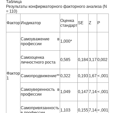
Таблица
Результаты конфирматорного факторного анализа (N
= 110)
Оценка
Фактор
Индикатор
SE
Z
P
стандарт
Самоуважение в
1,000*
профессии
Самооценка
0,585
0,184
3,17
0,002
личностного роста
Фактор
Самопродвижение**
0,322
0,193
1,67
< ,001
1
Самоуверенность в
1,049
0,147
7,14
< ,001
профессии
Самопривязанность
1,103
0,155
7,14
< ,001
в профессии