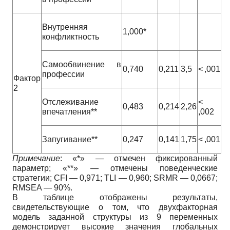
Внутренняя
1,000*
конфликтность
Самообвинение в
0,740
0,211
3,5
< ,001
профессии
Фактор
2
Отслеживание
<
0,483
0,214
2,26
впечатления**
,002
Запугивание**
0,247
0,141
1,75
< ,001
Примечание
: «*» — отмечен фиксированный
параметр; «**» — отмечены поведенческие
стратегии; CFI — 0,971; TLI — 0,960; SRMR — 0,0667;
RMSEA — 90%.
В таблице отображены результаты,
свидетельствующие о том, что двухфакторная
модель заданной структуры из 9 переменных
демонстрирует высокие значения глобальных