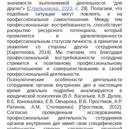
значимости выполняемой деятельности “для
других”»
[
Стрельникова, 2023
, с. 29]
. Полагаем, что
подобные ситуации могут повлиять и на
профессиональное самоотношение. Между тем
профессиональная востребованность способствует
раскрытию ресурсного потенциала, который
проявляется в удовлетворенности
профессиональным статусом личности, в принятии и
уважении со стороны других сотрудников
[
Харитонова, 2014
]
. Мы считаем, что благодаря
профессиональной востребованности сотрудник
стремится к позитивному профессиональному
самоотношению и совершенствованию в своей
профессиональной деятельности.
Психологические особенности деятельности
сотрудников органов внутренних дел в настоящее
время довольно подробно анализируются в
юридической психологии (В.Л. Васильев, А.В. Дулов,
В.Е. Коновалова, Е.В. Овчарова, В.В. Простяков, А.Р.
Ратинов, А.М. Столяренко)
[
Простяков, 2012
]
.
Согласно проведенным исследованиям,
профессиональная деятельность сотрудников
органов внутренних дел имеет свои специфические
особенности: строгое следование правовой