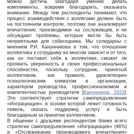
можно достичь благодаря умению делать
комплименты, вовремя благодарить, оказывать
внимание. Между тем респонденты понимают, что
процесс взаимодействия с коллегами должен быть
на постоянном контроле, поэтому они анализируют
впечатление, производимое на сослуживцев, и не
обсуждают проблемы, которые могли бы быть
неприятными для собеседника. Мы солидарны с
мнением Р.И. Канунникова в том, что отношение
коллектива к сотруднику во многом зависит и от того,
как он поставит себя в коллективе, сможет ли
проявить уверенность в своих профессиональных
способностях, поскольку сотрудник, принятый
коллективом, как правило, удовлетворен
психологическим климатом в организации,
характером руководства, профессионализмом и
компетентностью руководителя
[
Канунников, 2022
]
.
Это соответствует стратегии самопредъявления
«Инграциация», в основе которой лежит готовность
помочь, оказать поддержку, услугу и быть
благодарным за принятие коллективом.
В общении с друзьями респондентам ближе всего
стратегии самопредъявления «Инграциация» (46%)
и «Отслеживание производимого впечатления»