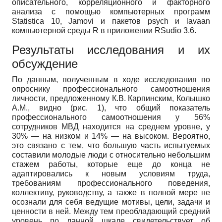
описательного, корреляционного и факторного
анализа с помощью компьютерных программ
Statistica 10, Jamovi и пакетов psych и lavaan
компьютерной среды R в приложении RSudio 3.6.
Результаты исследования и их
обсуждение
По данным, полученным в ходе исследования по
опроснику профессионального самоотношения
личности, предложенному К.В. Карпинским, Колышко
А.М., видно (рис. 1), что общий показатель
профессионального самоотношения у 56%
сотрудников МВД находится на среднем уровне, у
30% — на низком и 14% — на высоком. Вероятно,
это связано с тем, что большую часть испытуемых
составили молодые люди с относительно небольшим
стажем работы, которые еще до конца не
адаптировались к новым условиям труда,
требованиям профессионального поведения,
коллективу, руководству, а также в полной мере не
осознали для себя ведущие мотивы, цели, задачи и
ценности в ней. Между тем преобладающий средний
уровень по данной шкале свидетельствует об