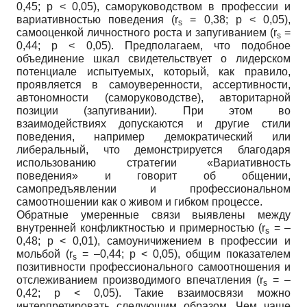
0,45; p < 0,05), саморуководством в профессии и
вариативностью поведения (r
= 0,38; p < 0,05),
s
самооценкой личностного роста и запугиванием (r
=
s
0,44; p < 0,05). Предполагаем, что подобное
объединение шкал свидетельствует о лидерском
потенциале испытуемых, который, как правило,
проявляется в самоуверенности, ассертивности,
автономности (саморуководстве), авторитарной
позиции (запугивании). При этом во
взаимодействиях допускаются и другие стили
поведения, например демократический или
либеральный, что демонстрируется благодаря
использованию стратегии «Вариативность
поведения» и говорит об общении,
самопредъявлении и профессиональном
самоотношении как о живом и гибком процессе.
Обратные умеренные связи выявлены между
внутренней конфликтностью и примерностью (r
= –
s
0,48; p < 0,01), самоуничижением в профессии и
мольбой (r
= –0,44; p < 0,05), общим показателем
s
позитивности профессионального самоотношения и
отслеживанием производимого впечатления (r
= –
s
0,42; p < 0,05). Такие взаимосвязи можно
интерпретировать следующим образом. Чем чаще