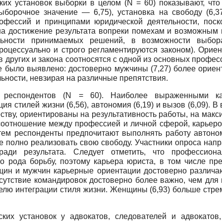
ских установок выборки в целом (N = 60) показывают, ч
борочное значение — 6,75), установка на свободу (6,37
офессий и принципами юридической деятельности, пос
на достижение результата вопреки помехам и возможным 
ельности принимаемых решений, в возможности выбор
роцессуально и строго регламентируются законом). Ориен
в других и закона соотносятся с одной из основных проф
 было выявлено: достоверно мужчины (7,27) более ориен
ьности, невзирая на различные препятствия.
 респондентов (N = 60). Наиболее выраженными ка
ия стилей жизни (6,56), автономия (6,19) и вызов (6,09)
ству, ориентированы на результативность работы, на мак
оотношение между профессией и личной сферой, карьеро
тем респонденты предпочитают выполнять работу автоном
е полно реализовать свою свободу. Участники опроса нап
ради результата. Следует отметить, что профессиона
го рода борьбу, поэтому карьера юриста, в том числе п
ин и мужчин карьерные ориентации достоверно различаю
сутствие командировок достоверно более важно, чем для 
елю интеграции стиля жизни. Женщины (6,93) больше стре
еских установок у адвокатов, следователей и адвокатов