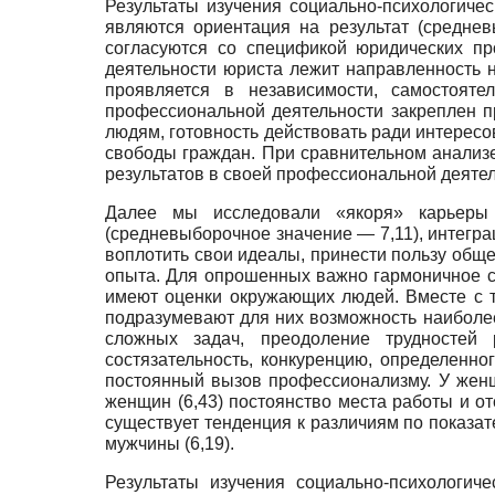
Результаты изучения социально-психологиче
являются ориентация на результат (средневы
согласуются со спецификой юридических пр
деятельности юриста лежит направленность 
проявляется в независимости, самостоят
профессиональной деятельности закреплен п
людям, готовность действовать ради интересо
свободы граждан. При сравнительном анализе
результатов в своей профессиональной деятел
Далее мы исследовали «якоря» карьеры
(средневыборочное значение — 7,11), интеграц
воплотить свои идеалы, принести пользу обще
опыта. Для опрошенных важно гармоничное с
имеют оценки окружающих людей. Вместе с 
подразумевают для них возможность наиболе
сложных задач, преодоление трудностей 
состязательность, конкуренцию, определенно
постоянный вызов профессионализму. У женщ
женщин (6,43) постоянство места работы и от
существует тенденция к различиям по показат
мужчины (6,19).
Результаты изучения социально-психологич