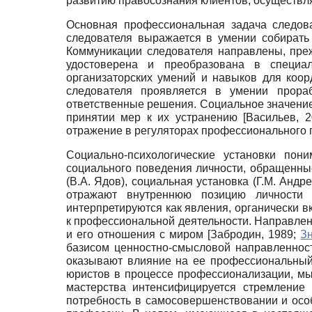
развитию правосознания клиентов, осуществ
Основная профессиональная задача следова
следователя выражается в умении собирать
Коммуникации следователя направлены, пре
удостоверена и преобразована в специа
организаторских умений и навыков для коор
следователя проявляется в умении прора
ответственные решения. Социальное значение
принятии мер к их устранению
[
Васильев, 2
отражение в регуляторах профессионального
Социально-психологические установки пон
социального поведения личности, обращенные
(В.А. Ядов), социальная установка (Г.М. Андр
отражают внутреннюю позицию личности 
интерпретируются как явления, органически 
к профессиональной деятельности. Направлен
и его отношения с миром
[
Забродин, 1989
;
Зн
базисом ценностно-смысловой направленност
оказывают влияние на ее профессиональный
юристов в процессе профессионализации, мы
мастерства интенсифицируется стремление
потребность в самосовершенствовании и ос