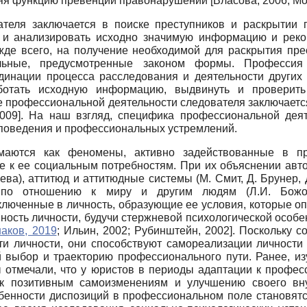
ляя функцию превенции правонарушений
[
Власова, 2006
;
Мо
теля заключается в поиске преступников и раскрытии 
 и анализировать исходно значимую информацию и рекон
жде всего, на получение необходимой для раскрытия пре
льные, предусмотренные законом формы. Профессия 
динации процесса расследования и деятельности других
ботать исходную информацию, выдвинуть и проверить
 профессиональной деятельности следователя заключается
009
]
. На наш взгляд, специфика профессиональной деят
 поведения и профессиональных устремлений.
имаются как феномены, активно задействованные в п
 к ее социальным потребностям. При их объяснении авто
еева), аттитюд и аттитюдные системы (М. Смит, Д. Брунер,
по отношению к миру и другим людям (Л.И. Божович
включенные в личность, образующие ее условия, которые 
ность личности, будучи стержневой психологической особе
аков, 2019
;
Ильин, 2002
;
Рубинштейн, 2002
]
. Поскольку с
и личности, они способствуют самореализации личности
 выбор и траекторию профессионального пути. Ранее, из
 отмечали, что у юристов в периоды адаптации к профе
 к позитивным самоизменениям и улучшению своего в
обенности диспозиций в профессиональном поле становят