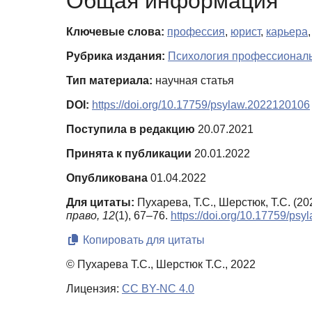
Общая информация
Ключевые слова:
профессия
,
юрист
,
карьера
Рубрика издания:
Психология профессиональ
Тип материала:
научная статья
DOI:
https://doi.org/10.17759/psylaw.2022120106
Поступила в редакцию
20.07.2021
Принята к публикации
20.01.2022
Опубликована
01.04.2022
Для цитаты:
Пухарева, Т.С., Шерстюк, Т.С. (
право,
12
(1), 67–76.
https://doi.org/10.17759/ps
Копировать для цитаты
© Пухарева Т.С., Шерстюк Т.С., 2022
Лицензия:
CC BY-NC 4.0