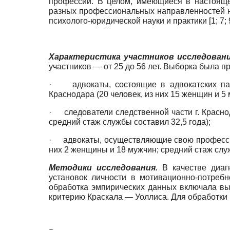
профессии. В целом, имеющиеся в настояще
разных профессиональных направленностей н
психолого-юридической науки и практики [1; 7; 9;
Характеристика участников исследовани
участников — от 25 до 56 лет. Выборка была
· адвокаты, состоящие в адвокатских пал
Краснодара (20 человек, из них 15 женщин и 5
· следователи следственной части г. Краснод
средний стаж службы составил 32,5 года);
· адвокаты, осуществляющие свою профессион
них 2 женщины и 18 мужчин; средний стаж служ
Методики исследования.
В качестве диагн
установок личности в мотивационно-потребн
обработка эмпирических данных включала вы
критерию Краскала — Уоллиса. Для обработки р