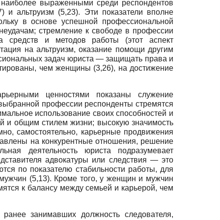
то наиболее выраженными среди респондентов
) и альтруизм (5,23). Эти показатели вполне
кольку в основе успешной профессиональной
неудачам; стремление к свободе в профессии
а средств и методов работы (этот аспект
тация на альтруизм, оказание помощи другим
ессиональных задач юриста — защищать права и
тированы, чем женщины (3,26), на достижение
рьерными ценностями показаны служение
. В выбранной профессии респонденты стремятся
симальное использование своих способностей и
й и общим стилем жизни; высокую значимость
но, самостоятельно, карьерные продвижения
равлены на конкурентные отношения, решение
льная деятельность юриста подразумевает
редставителя адвокатуры или следствия — это
тся по показателю стабильности работы, для
мужчин (5,13). Кроме того, у женщин и мужчин
мятся к балансу между семьей и карьерой, чем
, ранее занимавших должность следователя,