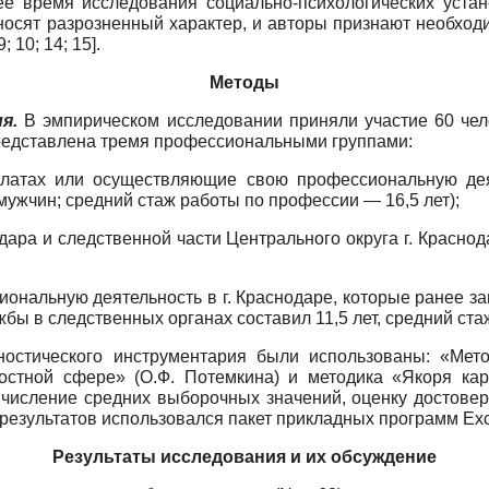
е время исследования социально-психологических уста
осят разрозненный характер, и авторы признают необходи
 10; 14; 15].
Методы
я.
В эмпирическом исследовании приняли участие 60 чело
 представлена тремя профессиональными группами:
атах или осуществляющие свою профессиональную деяте
 мужчин; средний стаж работы по профессии — 16,5 лет);
ара и следственной части Центрального округа г. Краснода
альную деятельность в г. Краснодаре, которые ранее зан
бы в следственных органах составил 11,5 лет, средний стаж
остического инструментария были использованы: «Метод
остной сфере» (О.Ф. Потемкина) и методика «Якоря кар
числение средних выборочных значений, оценку достоверн
езультатов использовался пакет прикладных программ Excel
Результаты исследования и их обсуждение