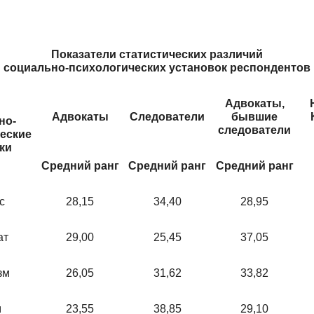
Показатели статистических различий
социально-психологических установок респондентов
Адвокаты,
Адвокаты
Следователи
бывшие
но-
следователи
еские
ки
Средний ранг
Средний ранг
Средний ранг
с
28,15
34,40
28,95
ат
29,00
25,45
37,05
зм
26,05
31,62
33,82
м
23,55
38,85
29,10