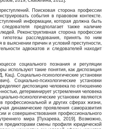
розов, 2019
;
Скабелина, 2012
]
.
преступлений. Поисковая сторона профессии
струировать события в правовом контексте.
ступлений информации, которая должна быть
следователя предполагает также наличие
 людей. Реконструктивная сторона профессии
 гипотезы расследования, принять по ним
 в выяснении причин и условий преступности,
ельности адвокатов и следователей находит
роцессе социального познания и регуляции
ры используют такие понятия, как диспозиция
 Д. Кац). Социально-психологические установки
). Социально-психологические установки
определяют диспозицию человека по отношению
нностью, детерминирует устремления человека
оциально-психологические установки являются
 в профессиональной и других сферах жизни,
учая динамические проявления саморазвития
ссии и совершенствования профессионального
нутреннего мира
[
Пухарева, 2019
]
. Возможно,
ся предикторами смены профиля юридической