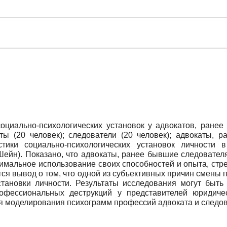
оциально-психологических установок у адвокатов, ранее
ы (20 человек); следователи (20 человек); адвокаты, 
стики социально-психологических установок личности 
Шейн). Показано, что адвокаты, ранее бывшие следовате
симальное использование своих способностей и опыта, стр
тся вывод о том, что одной из субъективных причин смены
становки личности. Результаты исследования могут быть
фессиональных деструкций у представителей юридичес
я моделирования психограмм профессий адвоката и следов