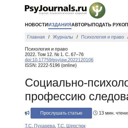
Перейти к основному содержанию
НОВОСТИ
ИЗДАНИЯ
АВТОРЫ
ПОДАТЬ РУКО
Главная
Журналы
Психология и право
Психология и право
2022. Том 12. № 1. С. 67–76
doi:10.17759/psylaw.2022120106
ISSN: 2222-5196 (online)
Социально-психоло
профессию следов
Прослушать статью
13 мин. чтени
Т.С. Пухарева
,
Т.С. Шерстюк