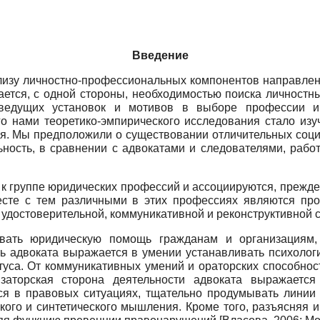
Введение
ализу личностно-профессиональных компонентов направлен
ается, с одной стороны, необходимостью поиска личностн
ведущих установок и мотивов в выборе профессии и 
о нами теоретико-эмпирического исследования стало изуч
. Мы предположили о существовании отличительных социа
ность, в сравнении с адвокатами и следователями, раб
к группе юридических профессий и ассоциируются, прежде 
сте с тем различными в этих профессиях являются пр
 удостоверительной, коммуникативной и реконструктивной 
ывать юридическую помощь гражданам и организациям
ь адвоката выражается в умении устанавливать психолог
туса. От коммуникативных умений и ораторских способнос
заторская сторона деятельности адвоката выражаетс
ься в правовых ситуациях, тщательно продумывать линии
ского и синтетического мышления. Кроме того, разъясняя 