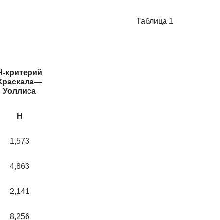
Таблица 1
Н-критерий
Краскала—
Уоллиса
Н
1,573
4,863
2,141
8,256