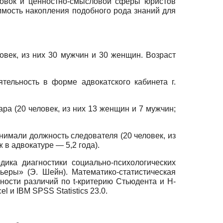
новок и ценностно-смысловой сферы юристов
мость накопления подобного рода знаний для
век, из них 30 мужчин и 30 женщин. Возраст
льность в форме адвокатского кабинета г.
ра (20 человек, из них 13 женщин и 7 мужчин;
имали должность следователя (20 человек, из
 в адвокатуре — 5,2 года).
ика диагностики социально-психологических
ьеры» (Э. Шейн). Математико-статистическая
ости различий по t-критерию Стьюдента и Н-
 и IBM SРSS Statistics 23.0.