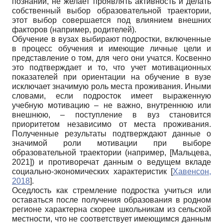
познании, не желает проявлять активность и делать
собственный выбор образовательной траектории,
этот выбор совершается под влиянием внешних
факторов (например, родителей).
Обучение в вузах выбирают подростки, включенные
в процесс обучения и имеющие личные цели и
представление о том, для чего они учатся. Косвенно
это подтверждает и то, что учет мотивационных
показателей при ориентации на обучение в вузе
исключает значимую роль места проживания. Иными
словами, если подросток имеет выраженную
учебную мотивацию – не важно, внутреннюю или
внешнюю, – поступление в вуз становится
приоритетом независимо от места проживания.
Полученные результаты подтверждают данные о
значимой роли мотивации при выборе
образовательной траектории (например,
[
Мальцева,
2021
]
) и противоречат данным о ведущем вкладе
социально-экономических характеристик
[
Хавенсон,
2018
]
.
Оседлость как стремление подростка учиться или
оставаться после получения образования в родном
регионе характерна скорее школьникам из сельской
местности, что не соответствует имеющимся данным