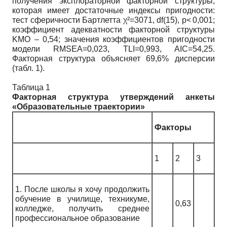
получения эксплораторной факторной структуры,
которая имеет достаточные индексы пригодности:
тест сферичности Бартлетта χ²=3071, df(15), p< 0,001;
коэффициент адекватности факторной структуры
KMO – 0,54; значения коэффициентов пригодности
модели RMSEA=0,023, TLI=0,993, AIC=54,25.
Факторная структура объясняет 69,6% дисперсии
(табл. 1).
Таблица 1
Факторная структура утверждений анкеты
«Образовательные траектории»
Факторы
1
2
3
1. После школы я хочу продолжить
обучение в училище, техникуме,
0,63
колледже, получить среднее
профессиональное образование