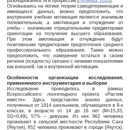
разочарованности в профессии
[
Пуляева, 2020
]
.
Основываясь на логике теории самодетерминации и
имеющихся данных, можно предположить, что
внутренняя учебная мотивация является значимым
положительным, а амотивация и отчуждение от
учебы – значимыми отрицательными предикторами
ориентации на получение высшего образования.
При этом амотивация и отчуждение будут
позитивными предикторами предпочтения среднего
профессионального образования. Также можно
предположить, что намерение остаться в своем
регионе (оседлость) связано с низкими показателями
как внешней, так и внутренней мотивации.
Особенности организации исследования,
применяемого инструментария и выборки
Исследование проводилось в рамках
Всероссийского лонгитюдного проекта «Растем
вместе». Здесь представлен анализ данных,
полученных от 1914 школьников, обучающихся в 9-х
классах, в возрасте от 14 до 16 лет (M=15,33,
SD=0,49), 57% – девушки. Из них 962 человека
проживают в сельской местности Республики Саха
(Якутия), 952 человека проживают в городе (Якутск).