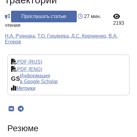
траекторий
Прослушать статью
27 мин.
2193
чтения
Н.А. Руднова
,
Т.О. Гордеева
,
Д.С. Корниенко
,
В.А.
Егоров
PDF (RUS)
PDF (ENG)
Информация
GS
в Google Scholar
Метрики
Резюме