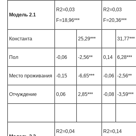
R2=0,03
R2=0,03
Модель 2.1
F=18,96***
F=20,36***
Константа
25,29***
31,77***
Пол
-0,06
-2,56**
0,14
6,28***
Место проживания
-0,15
-6,65***
-0,06
-2,56**
Отчуждение
0,06
2,85***
-0,08
-3,59***
R2=0,04
R2=0,14