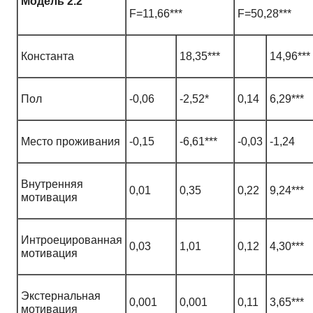
Модель 2.2
F=11,66***
F=50,28***
Константа
18,35***
14,96***
Пол
-0,06
-2,52*
0,14
6,29***
Место проживания
-0,15
-6,61***
-0,03
-1,24
Внутренняя
0,01
0,35
0,22
9,24***
мотивация
Интроецированная
0,03
1,01
0,12
4,30***
мотивация
Экстернальная
0,001
0,001
0,11
3,65***
мотивация