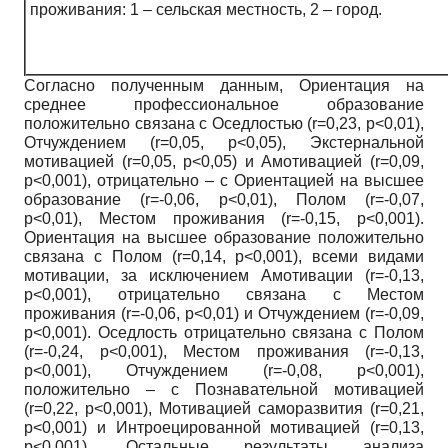
проживания: 1 – сельская местность, 2 – город.
Согласно полученным данным, Ориентация на
среднее профессиональное образование
положительно связана с Оседлостью (r=0,23, p<0,01),
Отчуждением (r=0,05, p<0,05), Экстернальной
мотивацией (r=0,05, p<0,05) и Амотивацией (r=0,09,
p<0,001), отрицательно – с Ориентацией на высшее
образование (r=-0,06, p<0,01), Полом (r=-0,07,
p<0,01), Местом проживания (r=-0,15, p<0,001).
Ориентация на высшее образование положительно
связана с Полом (r=0,14, p<0,001), всеми видами
мотивации, за исключением Амотивации (r=-0,13,
p<0,001), отрицательно связана с Местом
проживания (r=-0,06, p<0,01) и Отчуждением (r=-0,09,
p<0,001). Оседлость отрицательно связана с Полом
(r=-0,24, p<0,001), Местом проживания (r=-0,13,
p<0,001), Отчуждением (r=-0,08, p<0,001),
положительно – с Познавательной мотивацией
(r=0,22, p<0,001), Мотивацией саморазвития (r=0,21,
p<0,001) и Интроецированной мотивацией (r=0,13,
p<0,001). Остальные результаты анализа