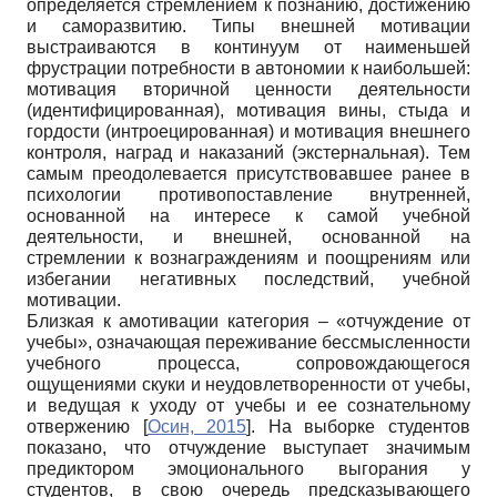
определяется стремлением к познанию, достижению
и саморазвитию. Типы внешней мотивации
выстраиваются в континуум от наименьшей
фрустрации потребности в автономии к наибольшей:
мотивация вторичной ценности деятельности
(идентифицированная), мотивация вины, стыда и
гордости (интроецированная) и мотивация внешнего
контроля, наград и наказаний (экстернальная). Тем
самым преодолевается присутствовавшее ранее в
психологии противопоставление внутренней,
основанной на интересе к самой учебной
деятельности, и внешней, основанной на
стремлении к вознаграждениям и поощрениям или
избегании негативных последствий, учебной
мотивации.
Близкая к амотивации категория – «отчуждение от
учебы», означающая переживание бессмысленности
учебного процесса, сопровождающегося
ощущениями скуки и неудовлетворенности от учебы,
и ведущая к уходу от учебы и ее сознательному
отвержению
[
Осин, 2015
]
. На выборке студентов
показано, что отчуждение выступает значимым
предиктором эмоционального выгорания у
студентов, в свою очередь предсказывающего