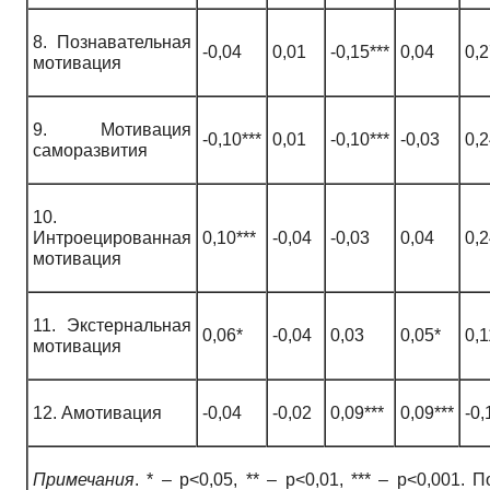
8. Познавательная
-0,04
0,01
-0,15***
0,04
0,2
мотивация
9. Мотивация
-0,10***
0,01
-0,10***
-0,03
0,2
саморазвития
10.
Интроецированная
0,10***
-0,04
-0,03
0,04
0,2
мотивация
11. Экстернальная
0,06*
-0,04
0,03
0,05*
0,1
мотивация
12. Амотивация
-0,04
-0,02
0,09***
0,09***
-0,
Примечания
. * – p<0,05, ** – p<0,01, *** – p<0,001