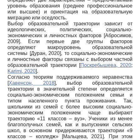
уровень образования (среднее профессиональное
или высшее) и ориентация на образовательную
миграцию или оседлость.
Выбор образовательной траектории зависит от
идеологических, политических, социально-
экономических и личностных факторов
[
Абросимов,
2009
]
. Если первые две группы факторов
определяют макроуровень образовательной
системы
[
Дуран, 2020
]
, то социально-экономические
и личностные факторы связаны с выбором частной
образовательной траектории
[
Поскребышева, 2020
;
Karimi, 2020
]
.
Согласно теориям поддерживаемого неравенства
[
Хавенсон, 2018
]
, выбор образовательной
траектории в значительной степени определяется
социально-экономическим положением семьи и
типом населенного пункта проживания. Так,
школьники из семей с более высоким социально-
экономическим положением чаще выбирают
траекторию «11 классов – вуз». Ученики из менее
благополучных семей, как и выпускники сельских
школ, в основном придерживаются траектории «9
классов – колледж»
[
Мальцева, 2021
]
. При этом