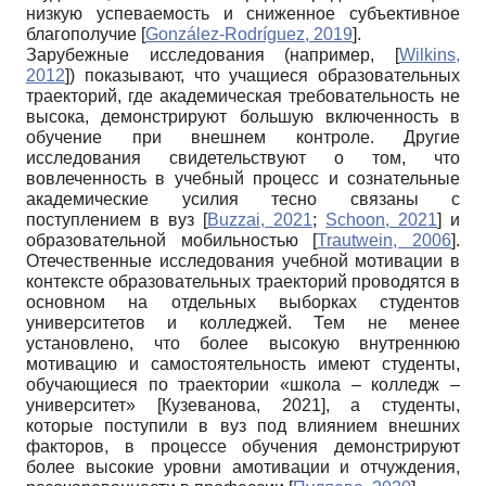
низкую успеваемость и сниженное субъективное
благополучие
[
González-Rodríguez, 2019
]
.
Зарубежные исследования (например,
[
Wilkins,
2012
]
) показывают, что учащиеся образовательных
траекторий, где академическая требовательность не
высока, демонстрируют большую включенность в
обучение при внешнем контроле. Другие
исследования свидетельствуют о том, что
вовлеченность в учебный процесс и сознательные
академические усилия тесно связаны с
поступлением в вуз
[
Buzzai, 2021
;
Schoon, 2021
]
и
образовательной мобильностью
[
Trautwein, 2006
]
.
Отечественные исследования учебной мотивации в
контексте образовательных траекторий проводятся в
основном на отдельных выборках студентов
университетов и колледжей. Тем не менее
установлено, что более высокую внутреннюю
мотивацию и самостоятельность имеют студенты,
обучающиеся по траектории «школа – колледж –
университет»
[
Кузеванова, 2021
]
, а студенты,
которые поступили в вуз под влиянием внешних
факторов, в процессе обучения демонстрируют
более высокие уровни амотивации и отчуждения,