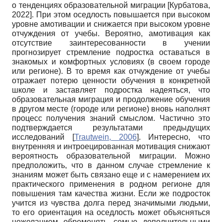
о тенденциях образовательной миграции
[
Курбатова,
2022
]
. При этом оседлость повышается при высоком
уровне амотивации и снижается при высоком уровне
отчуждения от учебы. Вероятно, амотивация как
отсутствие заинтересованности в учении
прогнозирует стремление подростка оставаться в
знакомых и комфортных условиях (в своем городе
или регионе). В то время как отчуждение от учебы
отражает потерю ценности обучения в конкретной
школе и заставляет подростка надеяться, что
образовательная миграция и продолжение обучения
в другом месте (городе или регионе) вновь наполнят
процесс получения знаний смыслом. Частично это
подтверждается результатами предыдущих
исследований
[
Trautwein, 2006
]
. Интересно, что
внутренняя и интроецированная мотивация снижают
вероятность образовательной миграции. Можно
предположить, что в данном случае стремление к
знаниям может быть связано еще и с намерением их
практического применения в родном регионе для
повышения там качества жизни. Если же подросток
учится из чувства долга перед значимыми людьми,
то его ориентация на оседлость может объясняться
нежеланием обременять семью дополнительными