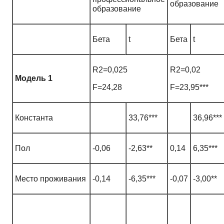
образование
образование
Бета
t
Бета
t
R2=0,025
R2=0,02
Модель 1
F=24,28
F=23,95***
Константа
33,76***
36,96***
Пол
-0,06
-2,63**
0,14
6,35***
Место проживания
-0,14
-6,35***
-0,07
-3,00**