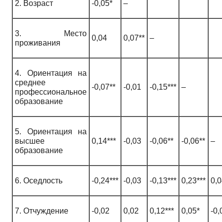
2. Возраст
-0,05*
–
3. Место
0,04
0,07**
–
проживания
4. Ориентация на
среднее
-0,07**
-0,01
-0,15***
–
профессиональное
образование
5. Ориентация на
высшее
0,14***
-0,03
-0,06**
-0,06**
–
образование
6. Оседлость
-0,24***
-0,03
-0,13***
0,23***
0,
7. Отчуждение
-0,02
0,02
0,12***
0,05*
-0,