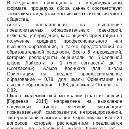
Исследование проводилось в индивидуальном
формате, процедура сбора данных соответствует
этическим стандартам Российского психологического
общества.
Анкета, направленная на выявление
предпочитаемых образовательных траекторий,
включала утверждения, касающиеся ориентации на
получение среднего профессионального или
высшего образования, а также представлений об
образовательной оседлости. Всего 6 утверждений,
которые респонденты оценивали по 5-балльной
шкале Лайкерта от 1 («не согласен») до 5
(«согласен»). Альфа Кронбаха для шкалы
Ориентация на среднее профессиональное
образование – 0,78, для шкалы Ориентация на
высшее образование – 0,68, для шкалы Оседлость –
0,82.
Шкала академической мотивации (краткая версия)
[
Гордеева, 2014
]
направлена на выявление
следующих типов учебной мотивации:
познавательной, саморазвития, интроецированной,
экстернальной и амотивации. Опросник включает 20
вопросов, которые респондентам предлагается
оценить по 5-балльной шкале Лайкерта от 1