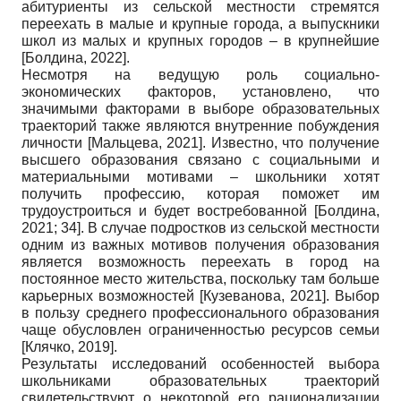
абитуриенты из сельской местности стремятся
переехать в малые и крупные города, а выпускники
школ из малых и крупных городов – в крупнейшие
[
Болдина, 2022
]
.
Несмотря на ведущую роль социально-
экономических факторов, установлено, что
значимыми факторами в выборе образовательных
траекторий также являются внутренние побуждения
личности
[
Мальцева, 2021
]
. Известно, что получение
высшего образования связано с социальными и
материальными мотивами – школьники хотят
получить профессию, которая поможет им
трудоустроиться и будет востребованной
[
Болдина,
2021
; 34]
. В случае подростков из сельской местности
одним из важных мотивов получения образования
является возможность переехать в город на
постоянное место жительства, поскольку там больше
карьерных возможностей
[
Кузеванова, 2021
]
. Выбор
в пользу среднего профессионального образования
чаще обусловлен ограниченностью ресурсов семьи
[
Клячко, 2019
]
.
Результаты исследований особенностей выбора
школьниками образовательных траекторий
свидетельствуют о некоторой его рационализации