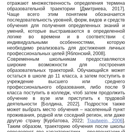
отражают множественность определения термина
образовательной траектории
[
Дмитриева, 2017
]
.
Чаще всего этим понятием обозначается
последовательность уровней, форм, видов и средств
обучения для получения определенных знаний и
умений, которые выстраиваются в определенной
логике во времени и в соответствии с
индивидуальными особенностями, которую
необходимо реализовать для достижения личных
профессиональных целей
[
Яблонский, 2008
]
.
Современным школьникам предоставляются
широкие возможности для построения
образовательных траекторий. Обучающийся может
остаться в школе до 11 класса, а затем поступить в
учреждение высшего или среднего
профессионального образования, либо после 9
класса поступить в колледж, чтоб затем продолжить
обучение в вузе или приступить к трудовой
деятельности
[
Болдина, 2022
]
. Подросток также
может выбрать место обучения – населенный пункт
проживания, родной или соседний регион, или даже
другую страну
[
Курбатова, 2022
;
Trautwein, 2006
]
.
Таким образом, траекторию обучения после школы
определяют две характеристики – предпочитаемый