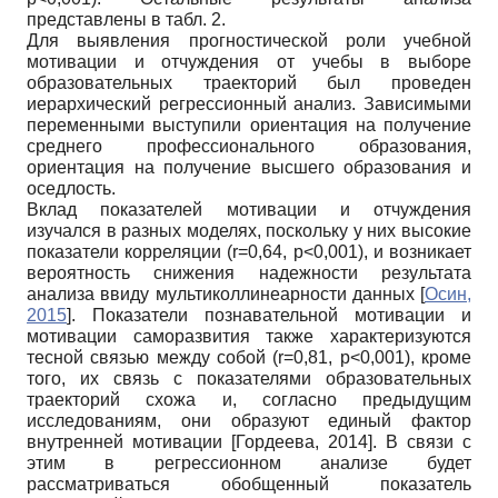
представлены в табл. 2.
Для выявления прогностической роли учебной
мотивации и отчуждения от учебы в выборе
образовательных траекторий был проведен
иерархический регрессионный анализ. Зависимыми
переменными выступили ориентация на получение
среднего профессионального образования,
ориентация на получение высшего образования и
оседлость.
Вклад показателей мотивации и отчуждения
изучался в разных моделях, поскольку у них высокие
показатели корреляции (r=0,64, p<0,001), и возникает
вероятность снижения надежности результата
анализа ввиду мультиколлинеарности данных
[
Осин,
2015
]
. Показатели познавательной мотивации и
мотивации саморазвития также характеризуются
тесной связью между собой (r=0,81, p<0,001), кроме
того, их связь с показателями образовательных
траекторий схожа и, согласно предыдущим
исследованиям, они образуют единый фактор
внутренней мотивации
[
Гордеева, 2014
]
. В связи с
этим в регрессионном анализе будет
рассматриваться обобщенный показатель