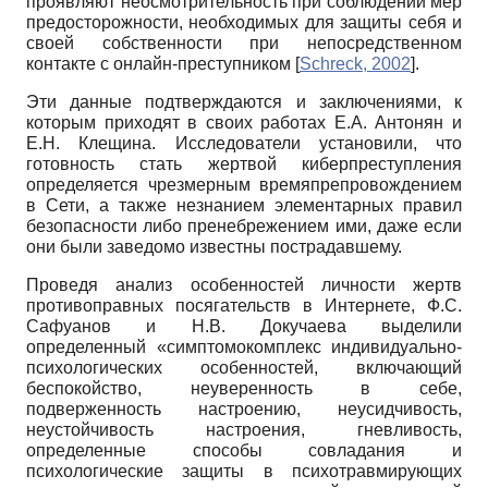
проявляют неосмотрительность при соблюдении мер
предосторожности, необходимых для защиты себя и
своей собственности при непосредственном
контакте с онлайн-преступником
[
Schreck, 2002
]
.
Эти данные подтверждаются и заключениями, к
которым приходят в своих работах Е.А. Антонян и
Е.Н. Клещина. Исследователи установили, что
готовность стать жертвой киберпреступления
определяется чрезмерным времяпрепровождением
в Сети, а также незнанием элементарных правил
безопасности либо пренебрежением ими, даже если
они были заведомо известны пострадавшему.
Проведя анализ особенностей личности жертв
противоправных посягательств в Интернете, Ф.С.
Сафуанов и Н.В. Докучаева выделили
определенный «симптомокомплекс индивидуально-
психологических особенностей, включающий
беспокойство, неуверенность в себе,
подверженность настроению, неусидчивость,
неустойчивость настроения, гневливость,
определенные способы совладания и
психологические защиты в психотравмирующих