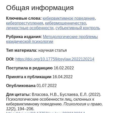
Общая информация
Ключевые слова:
кибервиктимное поведение
,
киберпреступления
,
кибермошенничество
,
личностные особенности
,
субъективный контроль
Рубрика издания:
Методологические проблемы
юридической психологии
Тип материала:
научная статья
DOI:
https://doi.org/10.17759/psylaw.2022120214
Поступила в редакцию
16.02.2022
Принята к публикации
16.04.2022
Опубликована
01.07.2022
Для цитаты:
Власова, Н.В., Буслаева, Е.Л. (2022).
Психологические особенности лиц, склонных к
кибервиктимному поведению.
Психология и право,
12
(2), 194–206.