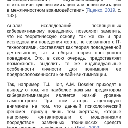
психологическую виктимизацию или ревиктимизацию
в межличностном взаимодействии»
[
Яценко, 2019
, с.
132]
.
Анализ исследований, посвященных
кибервиктимному поведению, позволяет заметить,
что их теоретическую основу, так же как и при
исследовании поведения жертв, не связанного с IT-
технологиями, составляют как теория повседневной
деятельности, так и общая теория преступного
поведения. Это, в свою очередь, предоставляет
возможность выделить те же индивидуальные
особенности личности для понимания ее
предрасположенности к онлайн-виктимизации.
Так, например, T.J. Holt, A.M. Bossler приходят к
выводу о том, что наиболее важным предиктором
кибервиктимизации является низкий уровень
самоконтроля. При этом авторы акцентируют
внимание на том, что данный психологический
феномен присущ лишь тем жертвам, которые
напрямую контактировали с мошенниками
посредством различных технических средств
(компьютеров, телефонов и т. д.)
[
Holt, 2009
]
.