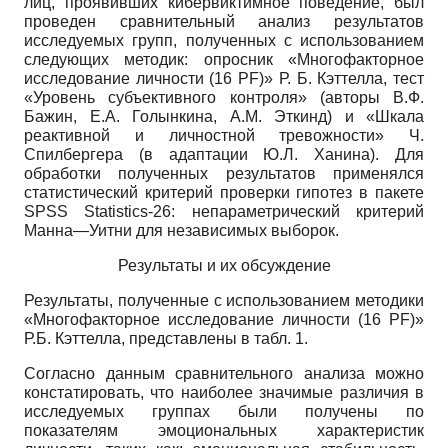
лиц, проявивших кибервиктимное поведение, был
проведен сравнительный анализ результатов
исследуемых групп, полученных с использованием
следующих методик: опросник «Многофакторное
исследование личности (16 PF)» Р. Б. Кэттелла, тест
«Уровень субъективного контроля» (авторы В.Ф.
Бажин, Е.А. Голынкина, А.М. Эткинд) и «Шкала
реактивной и личностной тревожности» Ч.
Спилбергера (в адаптации Ю.Л. Ханина). Для
обработки полученных результатов применялся
статистический критерий проверки гипотез в пакете
SPSS Statistics-26: непараметрический критерий
Манна—Уитни для независимых выборок.
Результаты и их обсуждение
Результаты, полученные с использованием методики
«Многофакторное исследование личности (16 PF)»
Р.Б. Кэттелла, представлены в табл. 1.
Согласно данным сравнительного анализа можно
констатировать, что наиболее значимые различия в
исследуемых группах были получены по
показателям эмоциональных характеристик