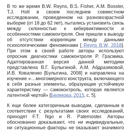
В то же время B.W. Reyns, B.S. Fisher, A.M. Bossler,
T.J. Holt в своем последнем совместном
исследовании, проведенном на разновозрастной
выборке (от 18 до 62 лет), пытались установить связь
между склонностью к кибервиктимности и
особенностями самоконтроля. Они пришли к выводу
об отсутствии корреляции между данными
психологическими феноменами
[
Reyns B.W, 2018
]
.
При этом в своей работе авторы используют
опросник диагностики самоконтроля Р. Грасмика.
Адаптированная версия данной методики
представлена В.Г. Булыгиной, А.М. Абдразяковой,
И.В. Коваленко
[
Булыгина, 2008
]
и направлена на
изучение «…многомерного конструкта, включающего
в себя разные элементы, образующие устойчивую
характеристику — самоконтроль, которая является
латентной чертой»
[
Белякова, 2015
, с. 5]
.
К еще более категоричным выводам, сделанным в
соответствии с результатами своих исследований,
приходят F.T. Ngo и R. Paternoster. Авторы
обоснованно доказывают, что ни индивидуальные,
ни ситуационные факторы не оказывают значимого