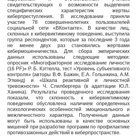
свидетельствующих о возможности выделения
специфических характеристик жертвы
киберпреступления. В исследовании приняли
участие 78 совершеннолетних пользователей
социальной сети «ВКонтакте». В качестве лиц,
склонных к кибервиктимному поведению, выступила
группа респондентов, которые за последние 3 года
не менее двух раз становились жертвами
кибермошенничества. Для сбора эмпирических
данных использованы следующие методики:
опросник «Многофакторное исследование личности
(16 PF)» Р. Б. Кэттелла, тест «Уровень субъективного
контроля» (авторы В.Ф. Бажин, Е.А. Голынкина, А.М.
Эткинд) и «Шкала реактивной и личностной
тревожности» Ч. Спилбергера (в адаптации Ю.Л.
Ханина). Результаты проведенного исследования
показали, что склонность к кибервиктимному
поведению обусловлена наличием определенных
психологических особенностей эмоционального и
межличностного характера. Полученные данные
могут быть использованы в качестве основных
мишеней при разработке программ по профилактике
противозаконных действий в киберпространстве.