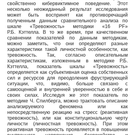
свойственно кибервиктимное поведение. Этот
несколько неожиданный результат исследования
может быть воспринят как противоречащий
полученным данным сравнительного анализа по
шкале «Тревожность» методики «16 PF»
Р.Б. Кэттелла. В то же время, при качественном
сравнении показателей по данным методикам,
можно заметить, что они определяют разные
характеристики такой личностной особенности, как
тревожность. Так, согласно описательным
характеристикам, изложенным в методике Р.Б.
Кэттелла, показатель шкалы «Тревожность»
определяется как субъективная оценка собственных
сил и ресурсов для преодоления фрустрирующей
ситуации, что, видимо, больше связано с
самооценкой и внутренней уверенностью в себе и
своих силах. Исследуя же этот показатель по
методике Ч. Спилберга, можно трактовать описание
анализируемого феномена или как
непосредственную реакцию на стресс (реактивная
тревожность), или как конституциональную черту
личности (личностная тревожность). При этом
реактивная тревожность проявляется в повышении