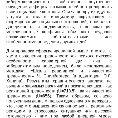
кибермошенничества свойственно внутреннее
ощущение дефицита возможностей контролировать
свои социальные контакты. Они чаще других идут на
уступки и отдают инициативу окружающим в
формировании социальных отношений, проявляют
доверчивость и подчиняемость, а возникающие
межличностные конфликты объясняют неудачно
сложившимися обстоятельствами или
особенностями поведения других людей.
Для проверки сформулированной выше гипотезы в
части выделения тревожности как психологической
особенности, характерной для лиц с
кибервиктимным поведением, была использована
методика «Шкала реактивной и личностной
тревожности» Ч. Спилбергера (в адаптации Ю.Л.
Ханина). Результаты сравнительного анализа не
выявили значимых различий в показателях шкал, как
реактивной тревожности (U=
713.5
), так и личностной
тревожности (U=
656
). Таким образом, согласно
полученным данным, нельзя однозначно утверждать,
что людям с выраженной склонностью к тревожным
реакциям в стрессовых ситуациях или высокой
готовностью к ним при любой внешней угрозе