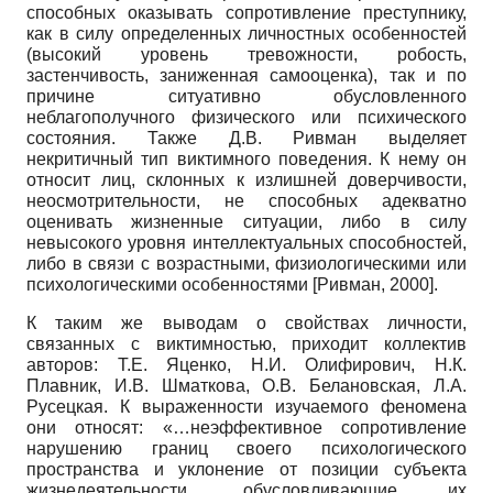
способных оказывать сопротивление преступнику,
как в силу определенных личностных особенностей
(высокий уровень тревожности, робость,
застенчивость, заниженная самооценка), так и по
причине ситуативно обусловленного
неблагополучного физического или психического
состояния. Также Д.В. Ривман выделяет
некритичный тип виктимного поведения. К нему он
относит лиц, склонных к излишней доверчивости,
неосмотрительности, не способных адекватно
оценивать жизненные ситуации, либо в силу
невысокого уровня интеллектуальных способностей,
либо в связи с возрастными, физиологическими или
психологическими особенностями
[
Ривман, 2000
]
.
К таким же выводам о свойствах личности,
связанных с виктимностью, приходит коллектив
авторов: Т.Е. Яценко, Н.И. Олифирович, Н.К.
Плавник, И.В. Шматкова, О.В. Белановская, Л.А.
Русецкая. К выраженности изучаемого феномена
они относят: «…неэффективное сопротивление
нарушению границ своего психологического
пространства и уклонение от позиции субъекта
жизнедеятельности, обусловливающие их