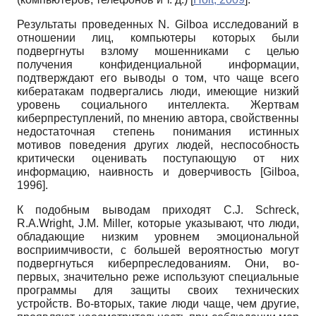
Результаты проведенных N. Gilboa исследований в
отношении лиц, компьютеры которых были
подвергнуты взлому мошенниками с целью
получения конфиденциальной информации,
подтверждают его выводы о том, что чаще всего
кибератакам подвергались люди, имеющие низкий
уровень социального интеллекта. Жертвам
киберпреступлений, по мнению автора, свойственны
недостаточная степень понимания истинных
мотивов поведения других людей, неспособность
критически оценивать поступающую от них
информацию, наивность и доверчивость
[
Gilboa,
1996
]
.
К подобным выводам приходят C.J. Schreck,
R.A.Wright, J.M. Miller, которые указывают, что люди,
обладающие низким уровнем эмоциональной
восприимчивости, с большей вероятностью могут
подвергнуться киберпреследованиям. Они, во-
первых, значительно реже используют специальные
программы для защиты своих технических
устройств. Во-вторых, такие люди чаще, чем другие,