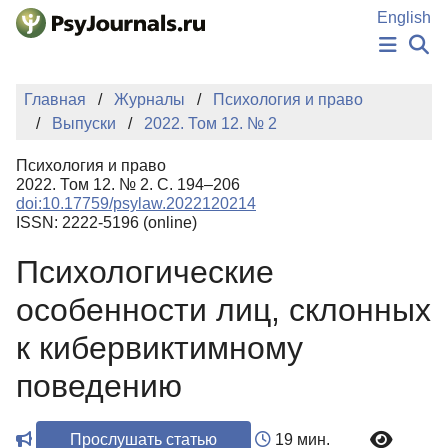
Перейти к основному содержанию
English
НОВОСТИ
Главная
Журналы
Психология и право
ИЗДАНИЯ
Выпуски
2022. Том 12. № 2
АВТОРЫ
ПОДАТЬ РУКОПИСЬ
Психология и право
БАЗА ЗНАНИЙ
2022. Том 12. № 2. С. 194–206
doi:10.17759/psylaw.2022120214
КЛЮЧЕВЫЕ СЛОВА
ISSN: 2222-5196 (online)
Регистрация
Вход
Психологические
особенности лиц, склонных
к кибервиктимному
поведению
Прослушать статью
19 мин.