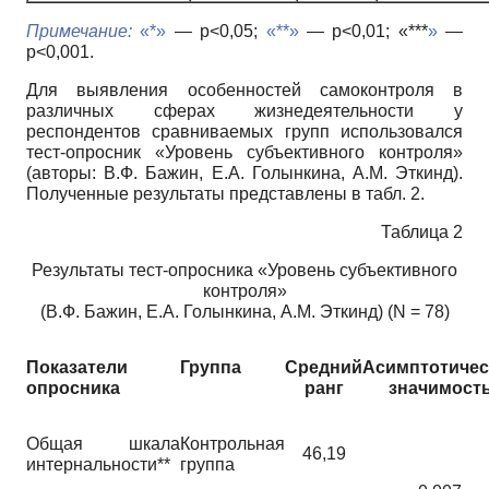
Примечание:
«*»
— p<0,05;
«**»
— p<0,01; «***
»
—
p<0,001.
Для выявления особенностей самоконтроля в
различных сферах жизнедеятельности у
респондентов сравниваемых групп использовался
тест-опросник «Уровень субъективного контроля»
(авторы: В.Ф. Бажин, Е.А. Голынкина, А.М. Эткинд).
Полученные результаты представлены в табл. 2.
Таблица 2
Результаты тест-опросника «Уровень субъективного
контроля»
(В.Ф. Бажин, Е.А. Голынкина, А.М. Эткинд) (N = 78)
Показатели
Группа
Средний
Асимптотичес
опросника
ранг
значимост
Общая шкала
Контрольная
46,19
интернальности**
группа