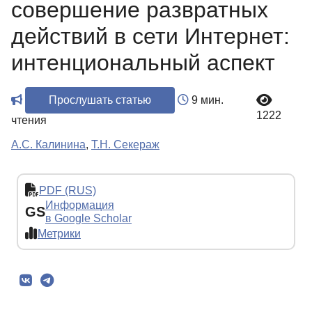
совершение развратных
действий в сети Интернет:
интенциональный аспект
Прослушать статью
9 мин.
1222
чтения
А.С. Калинина
,
Т.Н. Секераж
PDF (RUS)
Информация
GS
в Google Scholar
Метрики