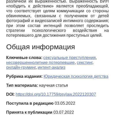
различной их выраженностью. Выраженность ВИН
«побудить к действию» является преобладающей,
что соответствует целям коммуникации со стороны
обвиняемых, связанным с получением от детей
фотографий и видеозаписей интимного содержания;
при этом состав интенций позволяет проследить
стратегии психологического воздействия на
потерпевшего для достижения преступных целей.
Общая информация
Ключевые слова:
сексуальные преступления
,
несовершеннолетние потерпевшие
,
секстинг
,
онлайн-груминг
,
интент-анализ
Рубрика издания:
Юридическая психология детства
Тип материала:
научная статья
DOI:
https://doi.org/10.17759/psylaw.2022120307
Поступила в редакцию
03.05.2022
Принята к публикации
03.07.2022