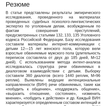
Резюме
В статье представлены результаты эмпирического
исследования, проведенного на материалах
проведенных судебных психолого-лингвистических
экспертиз по уголовным делам, возбужденным по
фактам совершения преступлений,
предусмотренных статьями 132, 133, 135 Уголовного
кодекса Российской Федерации. Базу исследования
составили материалы интернет-коммуникации с
детьми 12—15 лет женского пола, которую вели
взрослые обвиняемые мужского пола (длительность
переписок составляла от двух до 185 дней, М=12
дней). С использованием метода интент-анализа
исследовалась структура речи обвиняемых в
диалоговом взаимодействии с детьми. Выборку
составили 360 диалогов (всего 1440 реплик, M=96
реплик). Выявлены ведущие интенциональные
направленности (ВИН) речи обвиняемых, такие как
«побудить к общению», «поддержать общение»,
«выразить отношение, состояние», «изменить
мнение», «побудить к действию» и др. Каждый ВИН
характеризуется определенным составом интенций и