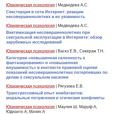
Юридическая психология
|
Медведева А.С.
Сексторция в сети Интернет: реакции
несовершеннолетних и их уязвимость
Юридическая психология
|
Медведева А.С.
Виктимизация несовершеннолетних при
сексуальной эксплуатации в Интернете: обзор
зарубежных исследований
Юридическая психология
|
Васкэ Е.В., Секераж Т.Н.
Категории «повышенная склонность к
фантазированию» и «повышенная
внушаемость» в контексте правовой оценки
показаний несовершеннолетних потерпевших по
делам о сексуальном насилии
Юридическая психология
|
Рягузова Е.В.
Трансгрессивный опыт комбатантов:
моральные потрясения и этические конфликты
Юридическая психология
|
Маулия Ш, Маруф А,
Юдианто А, Мачин А