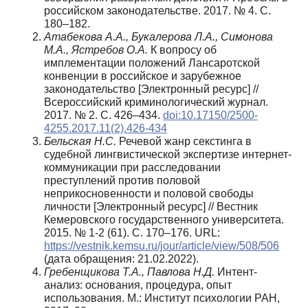
российском законодательстве. 2017. № 4. С.
180–182.
Атабекова А.А., Букалерова Л.А., Симонова
М.А., Ястребов О.А.
К вопросу об
имплементации положений Лансаротской
конвенции в российское и зарубежное
законодательство [Электронный ресурс] //
Всероссийский криминологический журнал.
2017. № 2. С. 426–434.
doi:10.17150/2500-
4255.2017.11(2).426-434
Бельская Н.С.
Речевой жанр секстинга в
судебной лингвистической экспертизе интернет-
коммуникации при расследовании
преступлений против половой
неприкосновенности и половой свободы
личности [Электронный ресурс] // Вестник
Кемеровского государственного университета.
2015. № 1-2 (61). С. 170–176. URL:
https://vestnik.kemsu.ru/jour/article/view/508/506
(дата обращения: 21.02.2022).
Гребенщикова Т.А., Павлова Н.Д.
Интент-
анализ: основания, процедура, опыт
использования. М.: Институт психологии РАН,