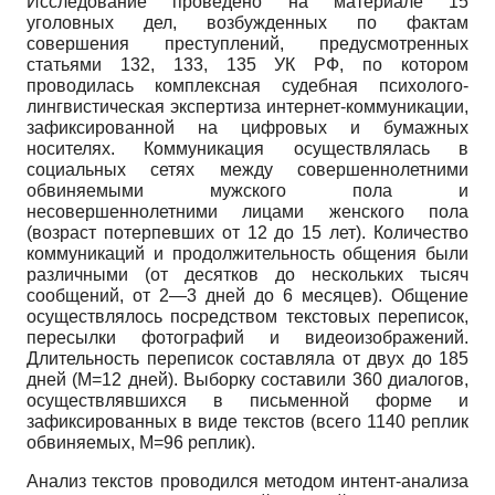
Исследование проведено на материале 15
уголовных дел, возбужденных по фактам
совершения преступлений, предусмотренных
статьями 132, 133, 135 УК РФ, по котором
проводилась комплексная судебная психолого-
лингвистическая экспертиза интернет-коммуникации,
зафиксированной на цифровых и бумажных
носителях. Коммуникация осуществлялась в
социальных сетях между совершеннолетними
обвиняемыми мужского пола и
несовершеннолетними лицами женского пола
(возраст потерпевших от 12 до 15 лет). Количество
коммуникаций и продолжительность общения были
различными (от десятков до нескольких тысяч
сообщений, от 2—3 дней до 6 месяцев). Общение
осуществлялось посредством текстовых переписок,
пересылки фотографий и видеоизображений.
Длительность переписок составляла от двух до 185
дней (М=12 дней). Выборку составили 360 диалогов,
осуществлявшихся в письменной форме и
зафиксированных в виде текстов (всего 1140 реплик
обвиняемых, M=96 реплик).
Анализ текстов проводился методом интент-анализа