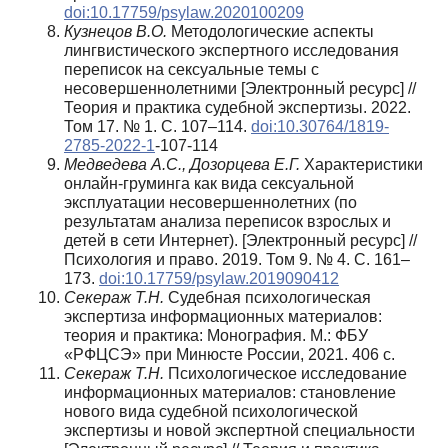
doi:10.17759/psylaw.2020100209
Кузнецов В.О.
Методологические аспекты
лингвистического экспертного исследования
переписок на сексуальные темы с
несовершеннолетними [Электронный ресурс] //
Теория и практика судебной экспертизы. 2022.
Том 17. № 1. С. 107–114.
doi:10.30764/1819-
2785-2022-1
-107-114
Медведева А.С., Дозорцева Е.Г.
Характеристики
онлайн-груминга как вида сексуальной
эксплуатации несовершеннолетних (по
результатам анализа переписок взрослых и
детей в сети Интернет). [Электронный ресурс] //
Психология и право. 2019. Том 9. № 4. С. 161–
173.
doi:10.17759/psylaw.2019090412
Секераж Т.Н.
Судебная психологическая
экспертиза информационных материалов:
теория и практика: Монография. М.: ФБУ
«РФЦСЭ» при Минюсте России, 2021. 406 с.
Секераж Т.Н.
Психологическое исследование
информационных материалов: становление
нового вида судебной психологической
экспертизы и новой экспертной специальности