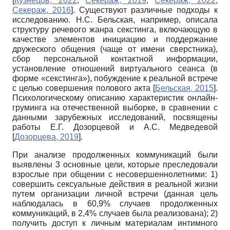
[
Кузнецов, 2022
;
Секераж, 2019
;
Секераж, 2022
;
Секераж, 2016
]
. Существуют различные подходы к
исследованию. Н.С. Бельская, например, описала
структуру речевого жанра секстинга, включающую в
качестве элементов инициацию и поддержание
дружеского общения (чаще от имени сверстника),
сбор персональной контактной информации,
установление отношений виртуального сеанса (в
форме «секстинга»), побуждение к реальной встрече
с целью совершения полового акта
[
Бельская, 2015
]
.
Психологическому описанию характеристик онлайн-
груминга на отечественной выборке, в сравнении с
данными зарубежных исследований, посвящены
работы Е.Г. Дозорцевой и А.С. Медведевой
[
Дозорцева, 2019
]
.
При анализе продолженных коммуникаций были
выявлены 3 основные цели, которые преследовали
взрослые при общении с несовершеннолетними: 1)
совершить сексуальные действия в реальной жизни
путем организации личной встречи (данная цель
наблюдалась в 60,9% случаев продолженных
коммуникаций, в 2,4% случаев была реализована); 2)
получить доступ к личным материалам интимного