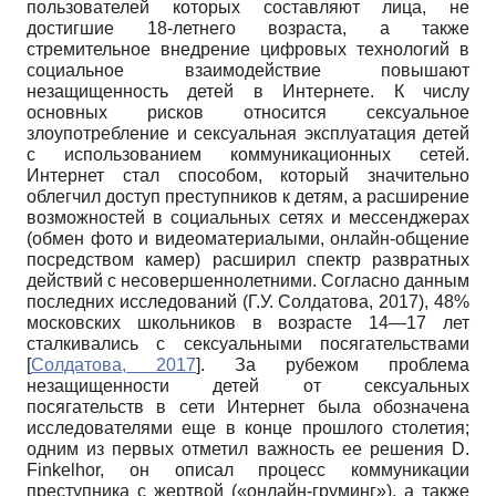
пользователей которых составляют лица, не
достигшие 18-летнего возраста, а также
стремительное внедрение цифровых технологий в
социальное взаимодействие повышают
незащищенность детей в Интернете. К числу
основных рисков относится сексуальное
злоупотребление и сексуальная эксплуатация детей
с использованием коммуникационных сетей.
Интернет стал способом, который значительно
облегчил доступ преступников к детям, а расширение
возможностей в социальных сетях и мессенджерах
(обмен фото и видеоматериалыми, онлайн-общение
посредством камер) расширил спектр развратных
действий с несовершеннолетними. Согласно данным
последних исследований (Г.У. Солдатова, 2017), 48%
московских школьников в возрасте 14—17 лет
сталкивались с сексуальными посягательствами
[
Солдатова, 2017
]
. За рубежом проблема
незащищенности детей от сексуальных
посягательств в сети Интернет была обозначена
исследователями еще в конце прошлого столетия;
одним из первых отметил важность ее решения D.
Finkelhor, он описал процесс коммуникации
преступника с жертвой («онлайн-груминг»), а также