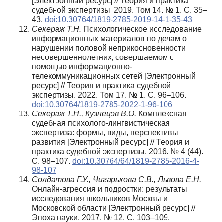
[Электронный ресурс] // Теория и практика
судебной экспертизы. 2019. Том 14. № 1. С. 35–
43.
doi:10.30764/1819-2785-2019-14-1-35-43
Секераж Т.Н.
Психологическое исследование
информационных материалов по делам о
нарушении половой неприкосновенности
несовершеннолетних, совершаемом с
помощью информационно-
телекоммуникационных сетей [Электронный
ресурс] // Теория и практика судебной
экспертизы. 2022. Том 17. № 1. С. 96–106.
doi:10.30764/1819-2785-2022-1-96-106
Секераж Т.Н., Кузнецов В.О.
Комплексная
судебная психолого-лингвистическая
экспертиза: формы, виды, перспективы
развития [Электронный ресурс] // Теория и
практика судебной экспертизы. 2016. № 4 (44).
С. 98–107.
doi:10.30764/64/1819-2785-2016-4-
98-107
Солдатова Г.У., Чигарькова С.В., Львова Е.Н.
Онлайн-агрессия и подростки: результаты
исследования школьников Москвы и
Московской области [Электронный ресурс] //
Эпоха науки. 2017. № 12. С. 103–109.