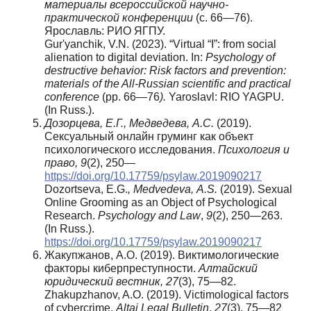
материалы всероссийской научно-
практической конференции
(с. 66—76).
Ярославль: РИО ЯГПУ.
Gur'yanchik, V.N. (2023). “Virtual “I”: from social
alienation to digital deviation. In:
Psychology of
destructive behavior: Risk factors and prevention:
materials of the All-Russian scientific and practical
conference
(рр. 66—76
).
Yaroslavl: RIO YAGPU.
(In Russ.).
Дозорцева, Е.Г., Медведева, А.С.
(2019).
Сексуальный онлайн груминг как объект
психологического исследования.
Психология и
право, 9
(2), 250—
https://doi.org/10.17759/psylaw.2019090217
Dozortseva, E.G.
,
Medvedeva
, А.
S
.
(2019). Sexual
Online Grooming as an Object of Psychological
Research.
Psychology and Law
,
9
(2), 250—263.
(In Russ.).
https://doi.org/10.17759/psylaw.2019090217
Жакупжанов, А.О. (2019). Виктимологические
факторы киберпреступности.
Алтайский
юридический
вестник
, 27
(3), 75—82.
Zhakupzhanov, A.O. (2019). Victimological factors
of cybercrime.
Altai Legal Bulletin
,
27
(3), 75—82