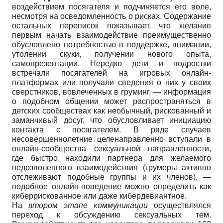
воздействием посягателя и подчиняется его воле,
несмотря на осведомленность о рисках. Содержание
остальных переписок показывает, что желание
первым начать взаимодействие преимущественно
обусловлено потребностью в поддержке, внимании,
утолении скуки, получении нового опыта,
самопрезентации. Нередко дети и подростки
встречали посягателей на игровых онлайн-
платформах или получали сведения о них у своих
сверстников, вовлеченных в груминг, — информация
о подобном общении может распространяться в
детских сообществах как необычный, рискованный и
заманчивый досуг, что обусловливает инициацию
контакта с посягателем. В ряде случаев
несовершеннолетние целенаправленно вступали в
онлайн-сообщества сексуальной направленности,
где быстро находили партнера для желаемого
недозволенного взаимодействия (грумеры активно
отслеживают подобные группы и их членов), —
подобное онлайн-поведение можно определить как
киберрискованное или даже кибердевиантное.
На
втором этапе коммуникации
осуществлялся
переход к обсуждению сексуальных тем.