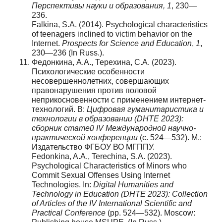
Перспективы
науки
и
образования
, 1
, 230—
236.
Falkina, S.A. (2014). Psychological characteristics
of teenagers inclined to victim behavior on the
Internet.
Prospects for Science and Education
,
1
,
230—236 (In Russ.).
Федонкина, А.А., Терехина, С.А. (2023).
Психологические особенности
несовершеннолетних, совершающих
правонарушения против половой
неприкосновенности с применением интернет-
технологий. В:
Цифровая гуманитаристика и
технологии в образовании (DHTE 2023):
сборник статей IV Международной научно-
практической конференции
(с. 524—532). М.:
Издательство ФГБОУ ВО МГППУ.
Fedonkina, A.A., Terechina, S.A. (2023).
Psychological Characteristics of Minors who
Commit Sexual Offenses Using Internet
Technologies. In:
Digital Humanities and
Technology in Education (DHTE 2023): Collection
of Articles of the IV International Scientific and
Practical Conference
(рр. 524—532). Moscow: