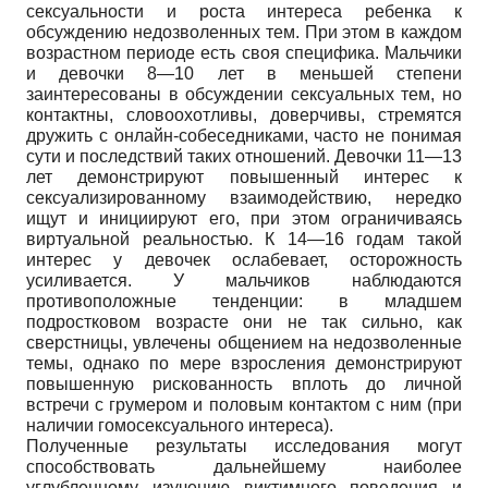
сексуальности и роста интереса ребенка к
обсуждению недозволенных тем. При этом в каждом
возрастном периоде есть своя специфика. Мальчики
и девочки 8—10 лет в меньшей степени
заинтересованы в обсуждении сексуальных тем, но
контактны, словоохотливы, доверчивы, стремятся
дружить с онлайн-собеседниками, часто не понимая
сути и последствий таких отношений. Девочки 11—13
лет демонстрируют повышенный интерес к
сексуализированному взаимодействию, нередко
ищут и инициируют его, при этом ограничиваясь
виртуальной реальностью. К 14—16 годам такой
интерес у девочек ослабевает, осторожность
усиливается. У мальчиков наблюдаются
противоположные тенденции: в младшем
подростковом возрасте они не так сильно, как
сверстницы, увлечены общением на недозволенные
темы, однако по мере взросления демонстрируют
повышенную рискованность вплоть до личной
встречи с грумером и половым контактом с ним (при
наличии гомосексуального интереса).
Полученные результаты исследования могут
способствовать дальнейшему наиболее
углубленному изучению виктимного поведения и