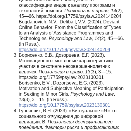
классификации видов к анализу программ и
технологий помощи.
Психология и право, 14
(2),
45—66. https://doi.org/17759/psylaw.2024140204
Bogdanovich, N.V., Delibalt, V.V. (2024). Deviant
Online Behavior: From the Classification of Types
to an Analysis of Assistance Programmes and
Technologies.
Psychology and Law
,
14
(2), 45—66.
(In Russ.).
https://doi.org/10.17759/psylaw.2024140204
Борисенко, Е.В., Дозорцева, Е.Г. (2023).
Мотивационно-смысловые характеристики
участия в секстинге несовершеннолетних
девочек.
Психология и право, 13
(3), 3—15.
https://doi.org/17759/psylaw.2023130301
Borisenko, E.V., Dozortseva, E.G. (2023).
Motivation and Subjective Meaning of Participation
in Sexting in Minor Girls
. Psychology and Law
,
13
(3), 3—15. (In Russ.).
https://doi.org/10.17759/psylaw.2023130301
Гурьянчик, В.Н. (2023). «Виртуальное «Я»: от
социального отчуждения до цифровой
девиации. В:
Психология деструктивного
поведения: Факторы риска и профилактика: