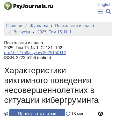
Перейти к основному содержанию
English
НОВОСТИ
Главная
Журналы
Психология и право
ИЗДАНИЯ
Выпуски
2025. Том 15. № 1
АВТОРЫ
ПОДАТЬ РУКОПИСЬ
Психология и право
БАЗА ЗНАНИЙ
2025. Том 15. № 1. С. 181–192
doi:10.17759/psylaw.2025150112
КЛЮЧЕВЫЕ СЛОВА
ISSN: 2222-5196 (online)
Регистрация
Вход
Характеристики
виктимного поведения
несовершеннолетних в
ситуации кибергруминга
Прослушать статью
13 мин.