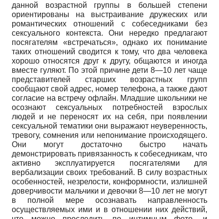
данной возрастной группы в большей степени
ориентированы на выстраивание дружеских или
романтических отношений с собеседниками без
сексуального контекста. Они нередко предлагают
посягателям «встречаться», однако их понимание
таких отношений сводится к тому, что два человека
хорошо относятся друг к другу, общаются и иногда
вместе гуляют. По этой причине дети 8—10 лет чаще
представителей старших возрастных групп
сообщают свой адрес, номер телефона, а также дают
согласие на встречу офлайн. Младшие школьники не
осознают сексуальных потребностей взрослых
людей и не переносят их на себя, при появлении
сексуальной тематики они выражают неуверенность,
тревогу, сомнения или непонимание происходящего.
Они могут достаточно быстро начать
демонстрировать привязанность к собеседникам, что
активно эксплуатируется посягателями для
вербализации своих требований. В силу возрастных
особенностей, незрелости, конформности, излишней
доверчивости мальчики и девочки 8—10 лет не могут
в полной мере осознавать направленность
осуществляемых ими и в отношении них действий,
что можно проследить по интимным фото- и