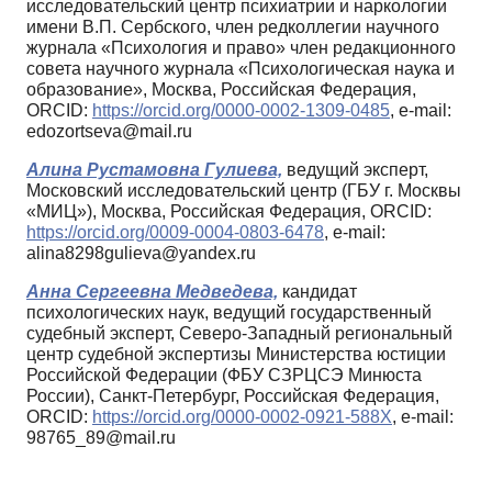
исследовательский центр психиатрии и наркологии
имени В.П. Сербского, член редколлегии научного
журнала «Психология и право» член редакционного
совета научного журнала «Психологическая наука и
образование», Москва, Российская Федерация,
ORCID:
https://orcid.org/0000-0002-1309-0485
, e-mail:
edozortseva@mail.ru
Алина Рустамовна Гулиева,
ведущий эксперт,
Московский исследовательский центр (ГБУ г. Москвы
«МИЦ»), Москва, Российская Федерация, ORCID:
https://orcid.org/0009-0004-0803-6478
, e-mail:
alina8298gulieva@yandex.ru
Анна Сергеевна Медведева,
кандидат
психологических наук, ведущий государственный
судебный эксперт, Северо-Западный региональный
центр судебной экспертизы Министерства юстиции
Российской Федерации (ФБУ СЗРЦСЭ Минюста
России), Санкт-Петербург, Российская Федерация,
ORCID:
https://orcid.org/0000-0002-0921-588X
, e-mail:
98765_89@mail.ru