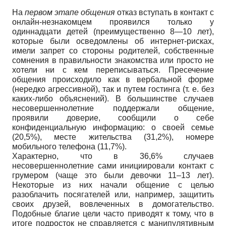
На
первом этапе общения
отказ вступать в контакт с
онлайн-незнакомцем проявился только у
одиннадцати детей (преимущественно 8—10 лет),
которые были осведомлены об интернет-рисках,
имели запрет со стороны родителей, собственные
сомнения в правильности знакомства или просто не
хотели ни с кем переписываться. Пресечение
общения происходило как в вербальной форме
(нередко агрессивной), так и путем гостинга (т. е. без
каких-либо объяснений). В большинстве случаев
несовершеннолетние поддержали общение,
проявили доверие, сообщили о себе
конфиденциальную информацию: о своей семье
(20,5%), месте жительства (31,2%), номере
мобильного телефона (11,7%).
Характерно, что в 36,6% случаев
несовершеннолетние сами инициировали контакт с
грумером (чаще это были девочки 11–13 лет).
Некоторые из них начали общение с целью
разоблачить посягателей или, например, защитить
своих друзей, вовлеченных в домогательство.
Подобные благие цели часто приводят к тому, что в
итоге подросток не справляется с манипулятивным