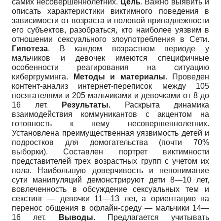
самих несовершеннолетних.
Цель
. Важно выявить и
описать характеристики виктимного поведения в
зависимости от возраста и половой принадлежности
его субъектов, разобраться, кто наиболее уязвим в
отношении сексуального злоупотребления в Сети.
Гипотеза
. В каждом возрастном периоде у
мальчиков и девочек имеются специфичные
особенности реагирования на ситуацию
кибергруминга.
Методы и материалы
. Проведен
контент-анализ интернет-переписок между 105
посягателями и 205 мальчиками и девочками от 8 до
16 лет.
Результаты.
Раскрыта динамика
взаимодействия коммуникантов с акцентом на
готовность к нему несовершеннолетних.
Установлена преимущественная уязвимость детей и
подростков для домогательства (почти 70%
выборки). Составлен портрет виктимности
представителей трех возрастных групп с учетом их
пола. Наибольшую доверчивость и непонимание
сути манипуляций демонстрируют дети 8—10 лет,
вовлеченность в обсуждение сексуальных тем и
секстинг — девочки 11—13 лет, а ориентацию на
перенос общения в офлайн-среду — мальчики 14—
16 лет.
Выводы.
Предлагается учитывать