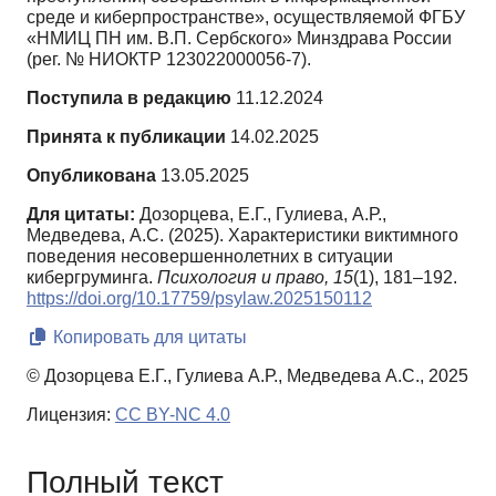
среде и киберпространстве», осуществляемой ФГБУ
«НМИЦ ПН им. В.П. Сербского» Минздрава России
(рег. № НИОКТР 123022000056-7).
Поступила в редакцию
11.12.2024
Принята к публикации
14.02.2025
Опубликована
13.05.2025
Для цитаты:
Дозорцева, Е.Г., Гулиева, А.Р.,
Медведева, А.С. (2025). Характеристики виктимного
поведения несовершеннолетних в ситуации
кибергруминга.
Психология и право,
15
(1), 181–192.
https://doi.org/10.17759/psylaw.2025150112
Копировать для цитаты
© Дозорцева Е.Г., Гулиева А.Р., Медведева А.С., 2025
Лицензия:
CC BY-NC 4.0
Полный текст