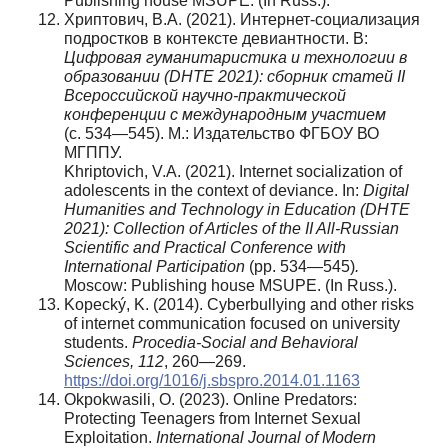
Publishing house MSUPE. (In Russ.).
Хриптович, В.А. (2021). Интернет-социализация
подростков в контексте девиантности. В:
Цифровая гуманитаристика и технологии в
образовании (DHTE 2021): сборник статей II
Всероссийской научно-практической
конференции с международным участием
(с. 534—545). М.: Издательство ФГБОУ ВО
МГППУ.
Khriptovich, V.A. (2021). Internet socialization of
adolescents in the context of deviance. In:
Digital
Humanities and Technology in Education (DHTE
2021): Collection of Articles of the II All-Russian
Scientific and Practical Conference with
International Participation
(pp. 534—545)
.
Moscow: Publishing house MSUPE. (In Russ.).
Kopecký, K. (2014). Cyberbullying and other risks
of internet communication focused on university
students.
Procedia-Social and Behavioral
Sciences, 112
, 260—269.
https://doi.org/1016/j.sbspro.2014.01.1163
Okpokwasili, О. (2023). Online Predators:
Protecting Teenagers from Internet Sexual
Exploitation.
International Journal of Modern