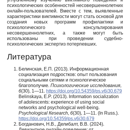
психологических особенностей несовершеннолетних
онлайн-пользователей. Вместе с тем, выявленные
характеристики виктимности могут стать основой для
создания новых программ профилактики и
психологического консультирования
несовершеннолетних, а также могут быть
использованы при проведении судебно-
психологических экспертиз потерпевших.
Литература
Белинская, Е.П. (2013). Информационная
социализация подростков: опыт пользования
социальными сетями и психологическое
благополучие.
Психологические исследования,
6
(30), 1—11.
https://doi.org/10.54359/ps.v6i30.679
Belinskaya, E.P. (2013). Information socialization
of adolescents: experience of using social
networks and psychological well-being.
Psychological
К
esearch
,
6
(30), 1—11. (In Russ.).
https://doi.org/10.54359/ps.v6i30.679
Богданович, Н.В., Делибалт, В.В. (2024).
Девиантное онлайн-поведение: от