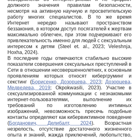
должного значения правилам безопасности,
несмотря на активную научную и просветительскую
работу многих специалистов. В то же время
Интернет нередко называют пространством
беззакония, в котором доступ посягателей к жертвам
максимально облегчен, при этом подчеркивают его
привлекательность именно для людей с сексуальным
интересом к детям (Steel et. al., 2023; Veleshnja,
Hoxha, 2024).
В последние годы отмечаются стабильно высокие
показатели совершения сексуальных преступлений в
Сети в отношении несовершеннолетних, к основным
проявлениям которых относят кибергруминг и
секстинг (
Борисенко, Дозорцева, 2023
;
Дозорцева,
Медведева, 2019
; Okpokwasili, 2023). Участие в
сексуализированной коммуникации с незнакомыми
интернет-пользователями, выполнение их
требований по изготовлению интимных
изображений, невозможность пресечь подобные
контакты определяют как кибервиктимное поведение
(
Богданович, Делибалт, 2024
). Возрастная
незрелость, отсутствие достаточного жизненного
опыта и знаний, жажда приключений, любопытство,