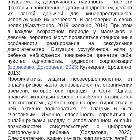
внушаемость, доверчивость, наивность — все эти
факторы, свойственные детям и подросткам, делают
их легкой добычей для киберпреступников,
использующих их незрелость и легковерие в своих
целях (Жакупжанов, 2019; Фалкина, 2014). При этом
в каждом возрастном периоде у мальчиков и
девочек, вероятно, могут проявляться специфичные
особенности реагирования на сексуальное
домогательство. Ситуация усугубляется, если у
ребенка наблюдается пониженное принятие себя,
чувство одиночества, трудности социализации
(
Борисенко, Дозорцева, 2023
; Кузнецова, Ерошенко,
2013).
Профилактика защиты несовершеннолетних от
онлайн-рисков часто основывается на ограничении
времени, которое они проводят в Сети. Однако
практически каждый ребенок неизбежно развивается
в техносистеме, должен хорошо ориентироваться в
ней, активно пользоваться ее благами и быть
счастливым. Именно способность справиться с
онлайн-рисками наряду с использованием онлайн-
возможностей свидетельствует о цифровом
благополучии ребенка (Cолдатова, 2023).
Следовательно, важно изучать виктимность детей и