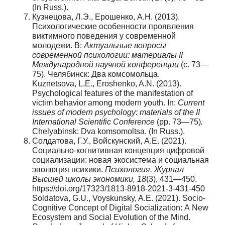
(In Russ.).
Кузнецова, Л.Э., Ерошенко, А.Н. (2013).
Психологические особенности проявления
виктимного поведения у современной
молодежи. В:
Актуальные вопросы
современной психологии: материалы II
Международной научной конференции
(с. 73—
75). Челябинск: Два комсомольца.
Kuznetsova, L.E., Eroshenko, A.N. (2013).
Psychological features of the manifestation of
victim behavior among modern youth. In:
Current
issues of modern psychology: materials of the II
International Scientific Conference
(рр. 73—75)
.
Chelyabinsk: Dva komsomoltsa. (In Russ.).
Солдатова, Г.У., Войскунский, А.Е. (2021).
Социально-когнитивная концепция цифровой
социализации: новая экосистема и социальная
эволюция психики.
Психология. Журнал
Высшей школы экономики, 18
(3), 431—450.
https://doi.org/17323/1813-8918-2021-3-431-450
Soldatova, G.U., Voyskunsky, A.E. (2021). Socio-
Cognitive Concept of Digital Socialization: А New
Ecosystem and Social Evolution of the Mind.