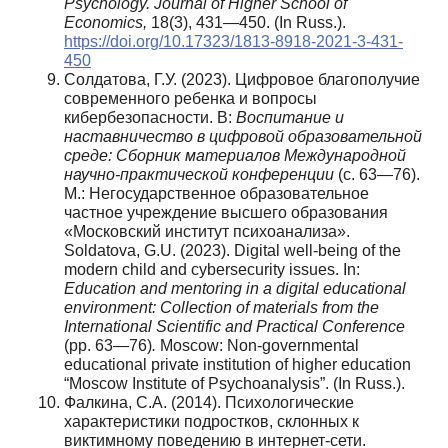
Psychology. Journal of Higher School of
Economics,
18(3), 431—450. (In Russ.).
https://doi.org/10.17323/1813-8918-2021-3-431-
450
Cолдатова, Г.У. (2023). Цифровое благополучие
современного ребенка и вопросы
кибербезопасности. В:
Воспитание и
наставничество в цифровой образовательной
среде: Сборник материалов Международной
научно-практической конференции
(с. 63—76).
М.: Негосударственное образовательное
частное учреждение высшего образования
«Московский институт психоанализа».
Soldatova, G.U. (2023). Digital well-being of the
modern child and cybersecurity issues. In:
Education and mentoring in a digital educational
environment: Collection of materials from the
International Scientific and Practical Conference
(pp. 63—76)
.
Moscow: Non-governmental
educational private institution of higher education
“Moscow Institute of Psychoanalysis”. (In Russ.).
Фалкина, С.А. (2014). Психологические
характеристики подростков, склонных к
виктимному поведению в интернет-сети.