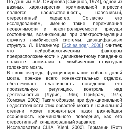
По данным В.М. Смирнова
[
Смирнов, 1974
]
, одной из
важных характеристик криминальной агрессии
является насильственность, навязчивый,
стереотипный характер. Согласно его
исследованиям, именно такие переживания
неодолимости и неконтролируемости присущи
состояниям, возникающим при электростимуляции
структур лимбической системы, диэнцифальных
структур. Л. Шлезингер
[
Schlesinger, 2008
]
считает,
что нейробиологическим фактором
предрасположенности к делинквентному поведению
являются аномалии в лимбических структурах
головного мозга.
В свою очередь, функционирование лобных долей
мозга, прежде всего конвекситальных отделов,
обеспечивает пластичность поведения, его
произвольную регуляцию, контроль над
деятельностью
[
Лурия, 1966
;
Прибрам, 1975
;
Хомская, 2002
]
. Таким образом, при функциональной
недостаточности этих областей мозга в наибольшей
степени может проявляться такая важнейшая
особенность криминального поведения, как его
стереотипный, клишированный характер.
Исследователи США
[
Kiehl, 2000
]
, Германии
[
Roth