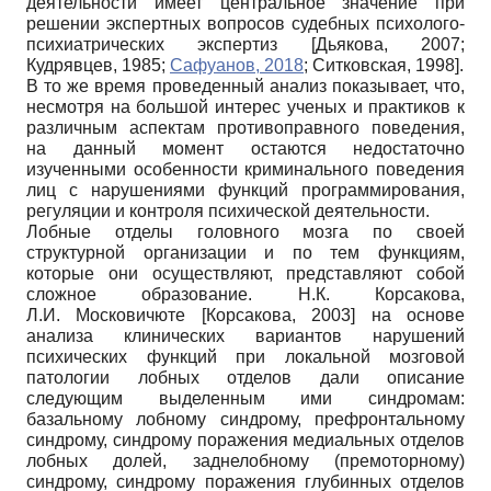
деятельности имеет центральное значение при
решении экспертных вопросов судебных психолого-
психиатрических экспертиз
[
Дьякова, 2007
;
Кудрявцев, 1985
;
Сафуанов, 2018
;
Ситковская, 1998
]
.
В то же время проведенный анализ показывает, что,
несмотря на большой интерес ученых и практиков к
различным аспектам противоправного поведения,
на данный момент остаются недостаточно
изученными особенности криминального поведения
лиц с нарушениями функций программирования,
регуляции и контроля психической деятельности.
Лобные отделы головного мозга по своей
структурной организации и по тем функциям,
которые они осуществляют, представляют собой
сложное образование. Н.К. Корсакова,
Л.И. Московичюте
[
Корсакова, 2003
]
на основе
анализа клинических вариантов нарушений
психических функций при локальной мозговой
патологии лобных отделов дали описание
следующим выделенным ими синдромам:
базальному лобному синдрому, префронтальному
синдрому, синдрому поражения медиальных отделов
лобных долей, заднелобному (премоторному)
синдрому, синдрому поражения глубинных отделов