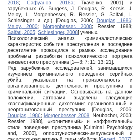
2018
;
Сафуанов, 2018а
;
Ткаченко, 2001
]
и
зарубежных (A. Burgess, J. Douglas, R. Kocsis, J.
Meloy, L. Morgenbesser, R. Ressler, G. Salfati, L.
Schlesinger и др.)
[
Douglas, 2006
;
Douglas, 1986
;
Meloy, 2000
;
Morgenbesser, 2008
;
Ressler, 1988
;
Salfati, 2005
;
Schlesinger, 2008
]
ученых.
Психологический анализ криминалистических
характеристик события преступления в последнее
десятилетие проводился в рамках исследования
проблемы разработки психологического портрета
неизвестного преступника [1—3; 7; 11; 13; 21].
Ряд зарубежных исследователей, занимавшихся
изучением криминального поведения серийных
убийц, указывают на произвольность и
организованность деятельности преступника в
криминальной ситуации. Основываясь на данном
положении, авторами выделены следующие
классификационные дихотомии: организованный и
неорганизованный преступник
[
Douglas, 2006
;
Douglas, 1986
;
Morgenbesser, 2008
;
Neubacher, 2003
;
Ressler, 1988
]
, «когнитивный» и «аффективный»
стили поведения преступника
[
Criminal Psychology
and, 2000
]
, оппортунистически-импульсивный и
садистски-расчетливый типы убийств
[
Gerard, 2007
]
,