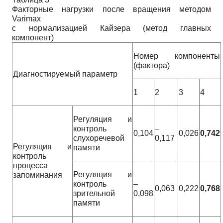
Факторные нагрузки после вращения методом
Varimax
с нормализацией Кайзера (метод главных
компонент)
Номер компоненты
(фактора)
Диагностируемый параметр
1
2
3
4
Регуляция и
контроль
–
0,104
0,026
0,742
слухоречевой
0,117
Регуляция и
памяти
контроль
процесса
Регуляция и
запоминания
контроль
–
0,063
0,222
0,768
зрительной
0,098
памяти