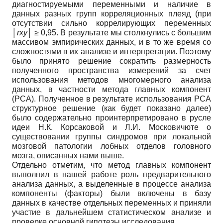
диагностируемыми переменными и наличие в
данных разных групп корреляционных плеяд (при
отсутствии сильно коррелирующих переменных
│
rxy
│ ≥ 0,95. В результате мы столкнулись с большим
массивом эмпирических данных, и в то же время со
сложностями в их анализе и интерпретации. Поэтому
было принято решение сократить размерность
полученного пространства измерений за счет
использования методов многомерного анализа
данных, в частности метода главных компонент
(PCA). Полученное в результате использования PCA
структурное решение (как будет показано далее)
было содержательно проинтерпретировано в русле
идеи Н.К. Корсаковой и Л.И. Московичюте о
существовании группы синдромов при локальной
мозговой патологии лобных отделов головного
мозга, описанных нами выше.
Отдельно отметим, что метод главных компонент
выполнил в нашей работе роль предварительного
анализа данных, а выделенные в процессе анализа
компоненты (факторы) были включены в базу
данных в качестве отдельных переменных и приняли
участие в дальнейшем статистическом анализе и
проверке основной гипотезы исследования.