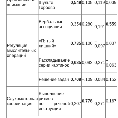
Шульте—
0,549
0,108
0,119
0,039
внимание
Горбова
Вербальные
–
0,354
0,280
0,559
ассоциации
0,191
«Пятый
–
0,735
0,106
0,037
Регуляция
лишний»
0,097
мыслительных
операций
Раскладывание
–
0,685
0,082
0,271
серии картинок
0,063
Решение задач
0,709
–,109
0,084
0,152
Выполнение
Слухомоторная
ритмов
–
–
0,778
0,167
координация
по речевой
0,207
0,271
инструкции