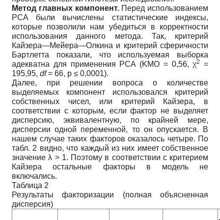
Метод главных компонент.
Перед использованием
PCA были вычислены статистические индексы,
которые позволили нам убедиться в корректности
использования данного метода. Так, критерий
Кайзера—Мейера—Олкина и критерий сферичности
Бартлетта показали, что используемая выборка
2
адекватна для применения PCA (KMO = 0,56, χ
=
195,95,
df
= 66, p ≤ 0,0001).
Далее, при решении вопроса о количестве
выделяемых компонент использовался критерий
собственных чисел, или критерий Кайзера, в
соответствии с которым, если фактор не выделяет
дисперсию, эквивалентную, по крайней мере,
дисперсии одной переменной, то он опускается. В
нашем случае таких факторов оказалось четыре. По
табл. 2 видно, что каждый из них имеет собственное
значение λ > 1. Поэтому в соответствии с критерием
Кайзера остальные факторы в модель не
включались.
Таблица 2
Результаты факторизации (полная объясненная
дисперсия)