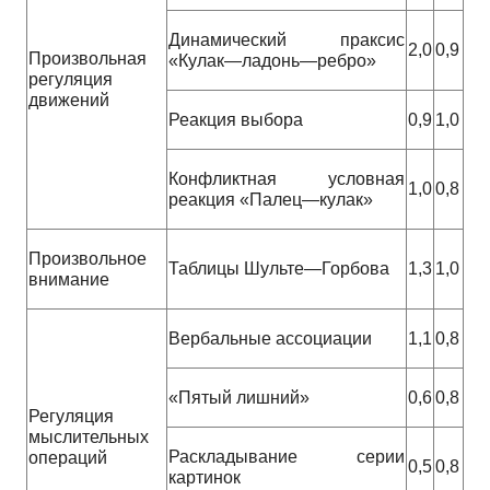
Динамический праксис
2,0
0,9
Произвольная
«Кулак—ладонь—ребро»
регуляция
движений
Реакция выбора
0,9
1,0
Конфликтная условная
1,0
0,8
реакция «Палец—кулак»
Произвольное
Таблицы Шульте—Горбова
1,3
1,0
внимание
Вербальные ассоциации
1,1
0,8
«Пятый лишний»
0,6
0,8
Регуляция
мыслительных
Раскладывание серии
операций
0,5
0,8
картинок