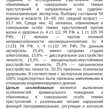
обвиняемые в совершении особо тяжких
преступлений и направленные на судебно-
психиатрическую экспертизу. Выборку составили 59
мужчин в возрасте 18—60 лет, средний возраст —
33,7 лет. Среди них: 42 человека, обвиняемые в
совершении особо тяжких преступлений против
жизни и здоровья (ч. 4 ст. 111 УК РФ, ч. 1 ст. 105 УК
РФ); 17 человек — против половой
неприкосновенности несовершеннолетних (ч. 4
ст.131 УК РФ, ч. 4 ст.132 УК РФ). По данным
экспертизы 25,4% имеют среднюю стадию
алкоголизма, 13,6% — диссоциальное расстройство
личности, 15,3% — эмоционально-неустойчивое
расстройство личности, 25,4% — органическое
расстройство личности, 20,3% признаны психически
здоровыми. В соответствии с экспертным решением,
100% подэкспертных были признаны вменяемыми в
отношении инкриминируемого деяния.
Целью исследования
является выявление
особенностей криминального поведения у
обвиняемых в совершении особо тяжких
преступлений с различными типами нарушений
функций программирования, регуляции и контроля