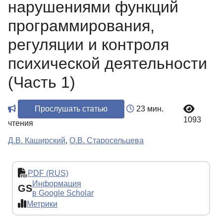
нарушениями функций
программирования,
регуляции и контроля
психической деятельности
(Часть 1)
Прослушать статью
23 мин.
1093
чтения
Д.В. Каширский
,
О.В. Старосельцева
PDF (RUS)
Информация
GS
в Google Scholar
Метрики