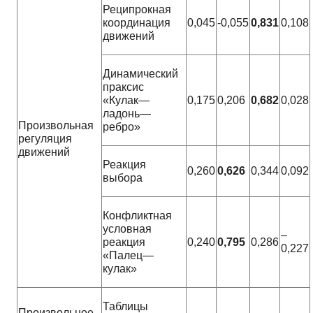
Реципрокная
координация
0,045
-0,055
0,831
0,108
движений
Динамический
праксис
«Кулак—
0,175
0,206
0,682
0,028
ладонь—
Произвольная
ребро»
регуляция
движений
Реакция
0,260
0,626
0,344
0,092
выбора
Конфликтная
условная
–
реакция
0,240
0,795
0,286
0,227
«Палец—
кулак»
Таблицы
Произвольное