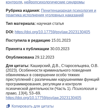
контроля
,
нейропсихологические синдромы
Рубрика издания:
Пенитенциарная психология и
практика исполнения уголовных наказаний
Тип материала:
научная статья
DOI:
https://doi.org/10.17759/psylaw.2023130405
Поступила в редакцию
15.01.2023
Принята к публикации
30.03.2023
Опубликована
29.12.2023
Для цитаты:
Каширский, Д.В., Старосельцева, О.В.
(2023). Особенности криминального поведения
обвиняемых в совершении особо тяжких
преступлений с различными нарушениями функций
программирования, регуляции и контроля
психической деятельности (Часть 1).
Психология и
право,
13
(4), 53–69.
https://doi.org/10.17759/psylaw.2023130405
Копировать для цитаты