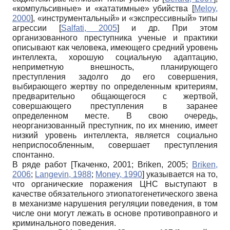
«компульсивные» и «кататимные» убийства
[
Meloy,
2000
]
, «инструментальный» и «экспрессивный» типы
агрессии
[
Salfati, 2005
]
и др. При этом
организованного преступника ученые и практики
описывают как человека, имеющего средний уровень
интеллекта, хорошую социальную адаптацию,
неприметную внешность, планирующего
преступления задолго до его совершения,
выбирающего жертву по определенным критериям,
предварительно общающегося с жертвой,
совершающего преступления в заранее
определенном месте. В свою очередь,
неорганизованный преступник, по их мнению, имеет
низкий уровень интеллекта, является социально
неприспособленным, совершает преступления
спонтанно.
В ряде работ
[
Ткаченко, 2001
;
Briken, 2005
;
Briken,
2006
;
Langevin, 1988
;
Money, 1990
]
указывается на то,
что органические поражения ЦНС выступают в
качестве обязательного этиопатогенетического звена
в механизме нарушения регуляции поведения, в том
числе они могут лежать в основе противоправного и
криминального поведения.