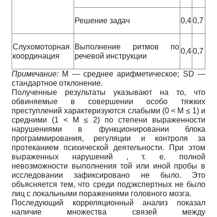
Решение задач
0,4
0,7
Слухомоторная
Выполнение ритмов по
0,4
0,7
координация
речевой инструкции
Примечание:
M — среднее арифметическое; SD —
стандартное отклонение.
Полученные результаты указывают на то, что
обвиняемые в совершении особо тяжких
преступлений характеризуются слабыми (0 < M ≤ 1) и
средними (1 < M ≤ 2) по степени выраженности
нарушениями в функционировании блока
программирования, регуляции и контроля за
протеканием психической деятельности. При этом
выраженных нарушений , т. е. полной
невозможности выполнения той или иной пробы в
исследовании зафиксировано не было. Это
объясняется тем, что среди подэкспертных не было
лиц с локальными поражениями головного мозга.
Последующий корреляционный анализ показал
наличие множества связей между