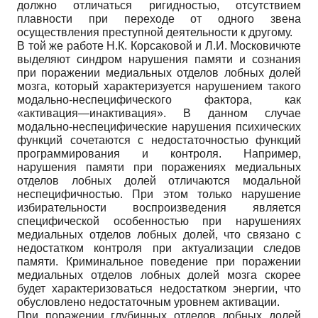
должно отличаться ригидностью, отсутствием
плавности при переходе от одного звена
осуществления преступной деятельности к другому.
В той же работе Н.К. Корсаковой и Л.И. Московичюте
выделяют синдром нарушения памяти и сознания
при поражении медиальных отделов лобных долей
мозга, который характеризуется нарушением такого
модально-неспецифического фактора, как
«активация—инактивация». В данном случае
модально-неспецифические нарушения психических
функций сочетаются с недостаточностью функций
программирования и контроля. Например,
нарушения памяти при поражениях медиальных
отделов лобных долей отличаются модальной
неспецифичностью. При этом только нарушение
избирательности воспроизведения является
специфической особенностью при нарушениях
медиальных отделов лобных долей, что связано с
недостатком контроля при актуализации следов
памяти. Криминальное поведение при поражении
медиальных отделов лобных долей мозга скорее
будет характеризоваться недостатком энергии, что
обусловлено недостаточным уровнем активации.
При поражении глубинных отделов лобных долей