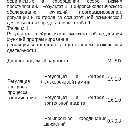
обвиняемых в совершении особо тяжких
преступлений. Результаты нейропсихологического
обследования функций программирования,
регуляции и контроля за сознательной психической
деятельностью представлены в табл. 1.
Таблица 1
Результаты нейропсихологического обследования
функций программирования,
регуляции и контроля за протеканием психической
деятельности
Диагностируемый параметр
M
SD
Регуляция и контроль
1,9
1,0
Регуляция и
слухоречевой памяти
контроль
процесса
Регуляция и контроль
запоминания
1,6
1,0
зрительной памяти
Реципрокная координация
0,7
0,8
движений