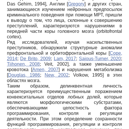
Das Gehirn, 1994
]
, Англии
[
Gregory
]
и других стран,
занимающиеся изучением нейронных предпосылок
криминального поведения при помощи МРТ, пришли
к выводу о том, что лица, склонные к совершению
преступлений, характеризуются нарушениями в
передней части коры головного мозга (orbitofrontal
cortex).
Ряд исследователей, изучая насильственных
преступников, обнаружили структурные аномалии
префронтальной и орбитофронтальной коры
[
Cope,
2014
;
De Brito, 2009
;
Lam, 2017
;
Sajous-Turner, 2020
;
Tiihonen, 2008
;
Veit, 2002
]
, а также уменьшение
кровотока
[
Amen, 2007
]
и нарушения метаболизма
[
Douglas, 1986
;
New, 2002
;
Volkow, 1995
]
в этих
областях мозга.
Таким образом, делинквентная личность
характеризуется преимущественным поражением
конвекситальных отделов лобных долей, которые
являются морфологическими субстратами,
обеспечивающими целостность фактора
программирования, контроля и регуляции
деятельности. При этом определение сохранности
функций программирования, регуляции и контроля