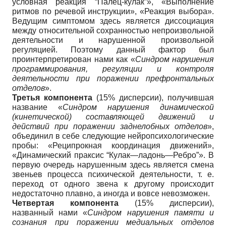
условная реакция “Палец-кулак”», «Выполнение
ритмов по речевой инструкции», «Реакция выбора».
Ведущим симптомом здесь является диссоциация
между относительной сохранностью непроизвольной
деятельности и нарушенной произвольной
регуляцией. Поэтому данный фактор был
проинтерпретирован нами как «
Синдром нарушения
программирования, регуляции и контроля
деятельности при поражении префронтальных
отделов
».
Третья компонента
(15% дисперсии), получившая
название «
Синдром нарушения динамической
(кинетической) составляющей движений и
действий при поражении заднелобных отделов
»,
объединил в себе следующие нейропсихологические
пробы: «Реципрокная координация движений»,
«Динамический праксис “Кулак—ладонь—Ребро”». В
первую очередь нарушенным здесь является смена
звеньев процесса психической деятельности, т. е.
переход от одного звена к другому происходит
недостаточно плавно, а иногда и вовсе невозможен.
Четвертая компонента
(15% дисперсии),
названный нами «
Синдром нарушения памяти и
сознания при поражении медиальных отделов