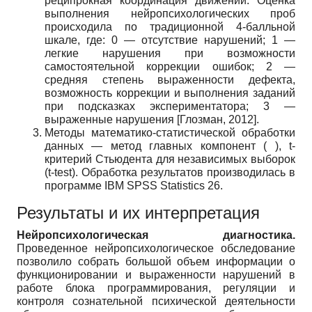
реципрокная координация движений. Оценка
выполнения нейропсихологических проб
происходила по традиционной 4-балльной
шкале, где: 0 — отсутствие нарушений; 1 —
легкие нарушения при возможности
самостоятельной коррекции ошибок; 2 —
средняя степень выраженности дефекта,
возможность коррекции и выполнения заданий
при подсказках экспериментатора; 3 —
выраженные нарушения
[
Глозман, 2012
]
.
Методы математико-статистической обработки
данных — метод главных компонент ( ), t-
критерий Стьюдента для независимых выборок
(t-test). Обработка результатов производилась в
программе IBM SPSS Statistics 26.
Результаты и их интерпретация
Нейропсихологическая диагностика.
Проведенное нейропсихологическое обследование
позволило собрать большой объем информации о
функционировании и выраженности нарушений в
работе блока программирования, регуляции и
контроля сознательной психической деятельности