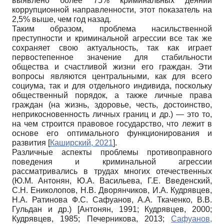
выявлено более 75% криминальных деяний
коррупционной направленности, этот показатель на
2,5% выше, чем год назад.
Таким образом, проблема насильственной
преступности и криминальной агрессии все так же
сохраняет свою актуальность, так как играет
первостепенное значение для стабильности
общества и счастливой жизни его граждан. Эти
вопросы являются центральными, как для всего
социума, так и для отдельного индивида, поскольку
общественный порядок, а также личные права
граждан (на жизнь, здоровье, честь, достоинство,
неприкосновенность личных границ и др.) — это то,
на чем строится правовое государство, что лежит в
основе его оптимального функционирования и
развития
[
Каширский, 2021
]
.
Различные аспекты проблемы противоправного
поведения и криминальной агрессии
рассматривались в трудах многих отечественных
(Ю.М. Антонян, Ю.А. Васильева, Г.Е. Введенский,
С.Н. Ениколопов, Н.В. Дворянчиков, И.А. Кудрявцев,
Н.А. Ратинова Ф.С. Сафуанов, А.А. Ткаченко, В.В.
Гульдан и др.)
[
Антонян, 1991
;
Кудрявцев, 2000
;
Кудрявцев, 1985
;
Печерникова, 2013
;
Сафуанов,