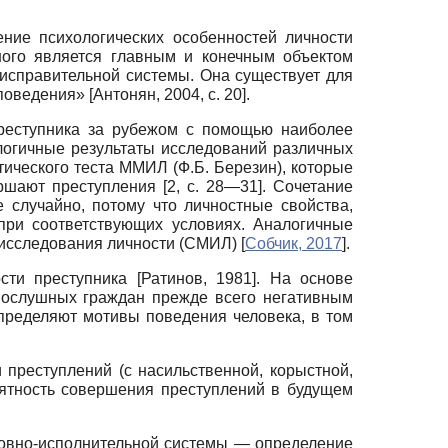
ние психологических особенностей личности
ного является главным и конечным объектом
 исправительной системы. Она существует для
 поведения»
[
Антонян, 2004
, с. 20]
.
преступника за рубежом с помощью наиболее
логичные результаты исследований различных
тического теста ММИЛ (Ф.Б. Березин), которые
ршают преступления [2, с. 28—31]. Сочетание
е случайно, потому что личностные свойства,
ри соответствующих условиях. Аналогичные
а исследования личности (СМИЛ)
[
Собчик, 2017
]
.
ости преступника
[
Ратинов, 1981
]
. На основе
послушных граждан прежде всего негативным
пределяют мотивы поведения человека, в том
 преступлений (с насильственной, корыстной,
оятность совершения преступлений в будущем
овно-исполнительной системы — определение