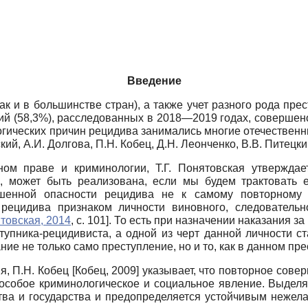
Введение
ак и в большинстве стран), а также учет разного рода пр
й (58,3%), расследованных в 2018—2019 годах, соверше
огических причин рецидива занимались многие отечественн
ий, А.И. Долгова, П.Н. Кобец, Д.Н. Леонченко, В.В. Питецкий,
ом праве и криминологии, Т.Г. Понятовская утверждает
, может быть реализована, если мы будем трактовать е
шенной опасности рецидива не к самому повторному 
рецидива признаком личности виновного, следователь
товская, 2014
, с. 101]
. То есть при назначении наказания з
упника-рецидивиста, а одной из черт данной личности с
ние не только само преступление, но и то, как в данном пр
я, П.Н. Кобец
[
Кобец, 2009
]
указывает, что повторное сове
особое криминологическое и социальное явление. Выделяю
ва и государства и предопределяется устойчивым нежелан