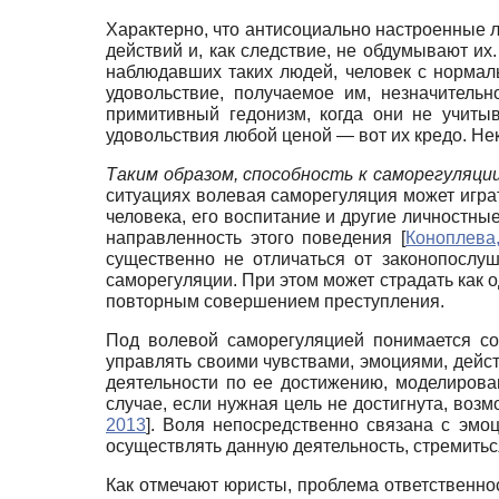
Характерно, что антисоциально настроенные л
действий и, как следствие, не обдумывают их
наблюдавших таких людей, человек с нормаль
удовольствие, получаемое им, незначитель
примитивный гедонизм, когда они не учиты
удовольствия любой ценой — вот их кредо. Нек
Таким образом, способность к саморегуляц
ситуациях волевая саморегуляция может игра
человека, его воспитание и другие личностн
направленность этого поведения
[
Коноплева
существенно не отличаться от законопослу
саморегуляции. При этом может страдать как о
повторным совершением преступления.
Под волевой саморегуляцией понимается со
управлять своими чувствами, эмоциями, дейс
деятельности по ее достижению, моделирова
случае, если нужная цель не достигнута, во
2013
]
. Воля непосредственно связана с эмо
осуществлять данную деятельность, стремиться
Как отмечают юристы, проблема ответственно