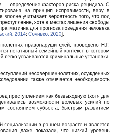
тв — определение факторов риска рецидива. С
нтирована на принцип исправимости, веру в
 вполне учитывает вероятность того, что под
реступление, хотя в местах лишения свободы
 прагматична для прогноза поведения человека
ьский, 2014
;
Сочивко, 2020
]
.
нолетних правонарушителей, проведено Н.Г.
тся негативный семейный контекст, в котором
ой легко усваиваются криминальные установки,
реступлений несовершеннолетних, осужденных
сследовании также отмечается необходимость
ред преступлением как безвыходную (хотя для
ценивались возможности волевых усилий по
ым состоянием субъекта, быстрым развитием
ой социализации в раннем возрасте и является
ования даже показали, что низкий уровень