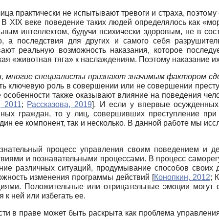
ица практически не испытывают тревоги и страха, поэтому
. В XIX веке поведение таких людей определялось как «мо
ным интеллектом, будучи психически здоровым, не в сос
но, а последствия для других и самого себя разрушите
вают реальную возможность наказания, которое последу
ая «животная тяга» к наслаждениям. Поэтому наказание их 
ии, многие специалисты признают значимым фактором сд
ть ключевую роль в совершении или не совершении преступ
ые особенности также оказывают влияние на поведения чел
, 2011
;
Рассказова, 2019
]
. И если у впервые осужденных
шных граждан, то у лиц, совершивших преступление при
дин ее компонент, так и несколько. В данной работе мы и
знательный процесс управления своим поведением и де
твиями и познавательными процессами. В процесс саморег
ние различных ситуаций, продумывание способов своих де
зможность изменения программы действий
[
Конопкин, 2012
;
К
циями. Положительные или отрицательные эмоции могут с
 к ней или избегать ее.
сти в праве может быть раскрыта как проблема управлен