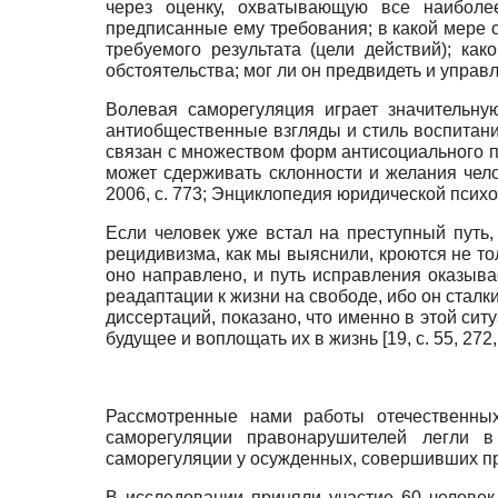
через оценку, охватывающую все наиболе
предписанные ему требования; в какой мере о
требуемого результата (цели действий); ка
обстоятельства; мог ли он предвидеть и упра
Волевая саморегуляция играет значительну
антиобщественные взгляды и стиль воспитани
связан с множеством форм антисоциального по
может сдерживать склонности и желания чел
2006
, с. 773;
Энциклопедия юридической психо
Если человек уже встал на преступный путь,
рецидивизма, как мы выяснили, кроются не тол
оно направлено, и путь исправления оказыва
реадаптации к жизни на свободе, ибо он стал
диссертаций, показано, что именно в этой си
будущее и воплощать их в жизнь [19, с. 55, 272, 
Рассмотренные нами работы отечественны
саморегуляции правонарушителей легли в
саморегуляции у осужденных, совершивших пр
В исследовании приняли участие 60 человек