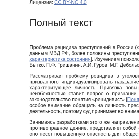
Лицензия:
CC BY-NC 4.0
Полный текст
Проблема рецидива преступлений в России (к
данным МВД РФ, более половины преступлени
характеристика состояния
]
. Изучением психол
Бытко, П.Ф. Гришанин, А.И. Гуров, М.Г. Дебольск
Рассматривая проблему рецидива в уголовн
призванного индивидуализировать наказание
характеризующее личность. Привязка повы
неизбежностью ставит вопрос о признании 
законодательство понятия «рецидивист»
[
Поня
особое внимание обращать на личность прест
деятельность, поэтому суд принимает во внима
Занимаясь разработками этого же направлени
противоправное деяние, представляет собой 
оно несет повышенную опасность для общест