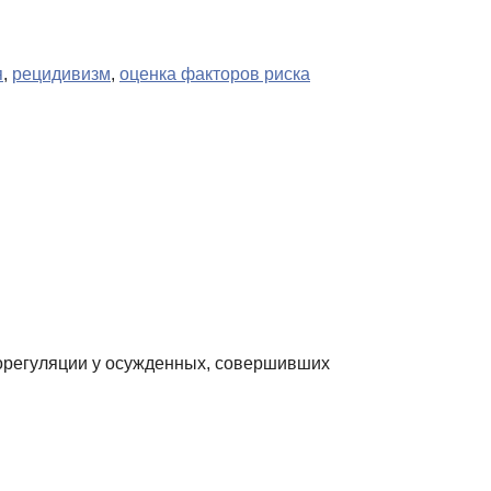
я
,
рецидивизм
,
оценка факторов риска
саморегуляции у осужденных, совершивших