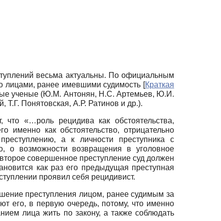
еступлений весьма актуальны. По официальным
но лицами, ранее имевшими судимость
[
Краткая
ые ученые (Ю.М. Антонян, Н.С. Артемьев, Ю.И.
 Т.Г. Понятовская, А.Р. Ратинов и др.).
, что «…роль рецидива как обстоятельства,
го именно как обстоятельство, отрицательно
преступлению, а к личности преступника с
но, о возможности возвращения в уголовное
а второе совершенное преступление суд должен
тановится как раз его предыдущая преступная
еступлении проявил себя рецидивист.
ршение преступления лицом, ранее судимым за
т его, в первую очередь, потому, что именно
ием лица жить по закону, а также соблюдать