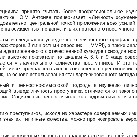
цидива принято считать более профессиональное изуче
рактике. Ю.М. Антонян подчеркивает: «Личность осужден
ледовательно, центральной точкой приложения всех усилий
ие на осужденных, не допустить их повторного преступного
таты исследования усредненного личностного профиля 
гофактороный личностный опросник — ММРI), а также ана
м адаптированного к отечественной культуре психодиагнос
ли высокие показатели по шкалам 4, 6, 8 и 9 чаще сове
ется у значительного количества преступников. И это н
й мере предрасполагают к совершению преступления п
ик, на основе использования стандартизированного метод
ивный и ценностно-смысловой подходы к изучению личн
ющий вывод: личность преступника отличается от законо
ния. Социальные ценности являются ядром личности и о
огию преступников, исходя из характера совершаемых ими
и зная их типичные качества, можно прогнозировать вер
ении осужденных основная парадигма отечественной угол