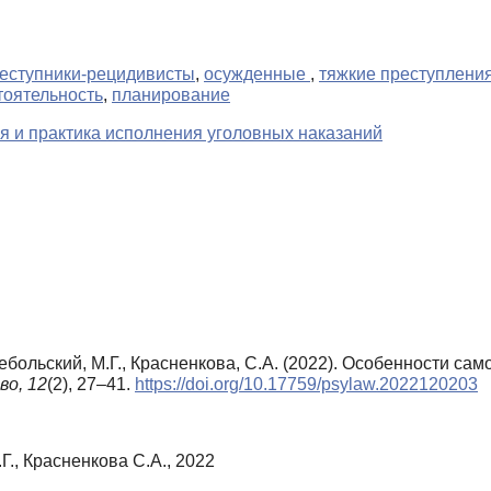
еступники-рецидивисты
,
осужденные
,
тяжкие преступлени
тоятельность
,
планирование
я и практика исполнения уголовных наказаний
 Дебольский, М.Г., Красненкова, С.А. (2022). Особенности 
во,
12
(2), 27–41.
https://doi.org/10.17759/psylaw.2022120203
Г., Красненкова С.А., 2022