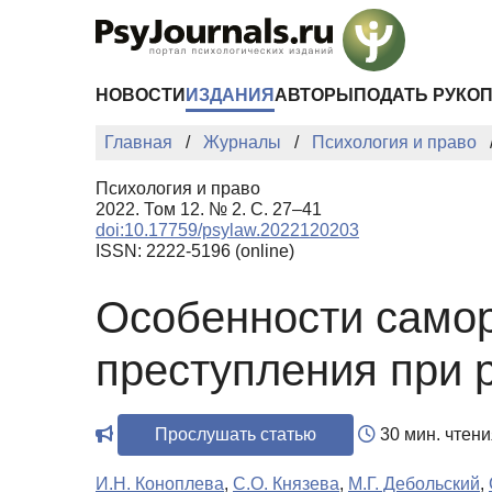
Перейти к основному содержанию
НОВОСТИ
ИЗДАНИЯ
АВТОРЫ
ПОДАТЬ РУКО
Главная
Журналы
Психология и право
Психология и право
2022. Том 12. № 2. С. 27–41
doi:10.17759/psylaw.2022120203
ISSN: 2222-5196 (online)
Особенности само
преступления при 
Прослушать статью
30 мин. чтени
И.Н. Коноплева
,
С.О. Князева
,
М.Г. Дебольский
,