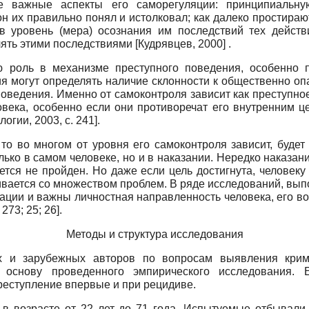
е важные аспекты его саморегуляции: принципиальну
н их правильно понял и истолковал; как далеко простира
ков уровень (мера) осознания им последствий тех дейс
влять этими последствиями
[
Кудрявцев, 2000
]
.
ю роль в механизме преступного поведения, особенно 
я могут определять наличие склонности к общественно о
ведения. Именно от самоконтроля зависит как преступное 
овека, особенно если они противоречат его внутренним 
логии, 2003
, с. 241]
.
 то во многом от уровня его самоконтроля зависит, будет
ько в самом человеке, но и в наказании. Нередко наказан
ется не пройден. Но даже если цель достигнута, человек
кивается со множеством проблем. В ряде исследований, вып
туации и важны личностная направленность человека, его в
273; 25; 26].
Методы и структура исследования
х и зарубежных авторов по вопросам выявления крими
 основу проведенного эмпирического исследования. 
еступление впервые и при рецидиве.
 в возрасте от 22 лет до 71 года. Испытуемые отбывали