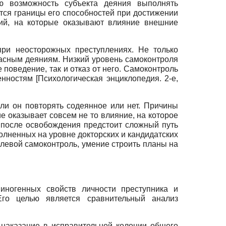
ю возможность субъекта деяния выполнять
ются границы его способностей при достижении
твий, на которые оказывают влияние внешние
при неосторожных преступлениях. Не только
пасным деяниям. Низкий уровень самоконтроля
поведение, так и отказ от него. Самоконтроль
ценностям
[
Психологическая энциклопедия. 2-е,
 ли он повторять содеянное или нет. Причины
ие оказывает совсем не то влияние, на которое
у после освобождения предстоит сложный путь
олненных на уровне докторских и кандидатских
олевой самоконтроль, умение строить планы на
ногенных свойств личности преступника и
Его целью является сравнительный анализ
 наказание в исправительной колонии общего