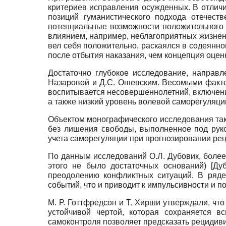
критериев исправления осужденных. В отличи
позиций гуманистического подхода отечест
потенциальные возможности положительного р
влиянием, например, неблагоприятных жизне
вел себя положительно, раскаялся в содеянно
после отбытия наказания, чем концепция оце
Достаточно глубокое исследование, направ
Назаровой и Д.С. Ошевским. Весомыми фактор
воспитывается несовершеннолетний, включение
а также низкий уровень волевой саморегуляц
Объектом монографического исследования та
без лишения свободы, выполненное под рук
учета саморегуляции при прогнозировании ре
По данным исследований О.Л. Дубовик, более
этого не было достаточных оснований)
[
Дуб
преодолению конфликтных ситуаций. В ряде
событий, что и приводит к импульсивности и
М. Р. Готтфредсон и Т. Хирши утверждали, чт
устойчивой чертой, которая сохраняется 
самоконтроля позволяет предсказать рецидив