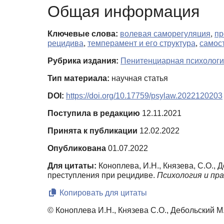
Общая информация
Ключевые слова:
волевая саморегуляция
,
пр
рецидива
,
темперамент и его структура
,
самос
Рубрика издания:
Пенитенциарная психологи
Тип материала:
научная статья
DOI:
https://doi.org/10.17759/psylaw.2022120203
Поступила в редакцию
12.11.2021
Принята к публикации
12.02.2022
Опубликована
01.07.2022
Для цитаты:
Коноплева, И.Н., Князева, С.О.,
преступления при рецидиве.
Психология и пра
Копировать для цитаты
© Коноплева И.Н., Князева С.О., Дебольский М.