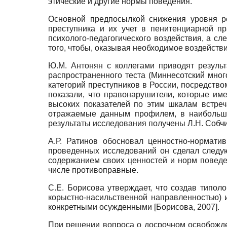
этические и другие нормы поведения.
Основной предпосылкой снижения уровня ре
преступника и их учет в пенитенциарной п
психолого-педагогического воздействия, а с
того, чтобы, оказывая необходимое воздейств
Ю.М. Антонян с коллегами приводят резуль
распространенного теста (Миннесотский мно
категорий преступников в России, посредство
показали, что правонарушители, которые име
высоких показателей по этим шкалам встреча
отражаемые данным профилем, в наибольше
результаты исследования получены Л.Н. Собч
А.Р. Ратинов обосновал ценностно-нормат
проведенных исследований он сделал следу
содержанием своих ценностей и норм поведе
числе противоправные.
С.Е. Борисова утверждает, что создав типол
корыстно-насильственной направленностью) 
конкретными осужденными
[
Борисова, 2007
]
.
При решении вопроса о досрочном освобожд