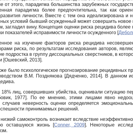
е от этого, парадигма большинства зарубежных государс
венная парадигма более предпочтительна, так как орие
азвития личности. Вместе с тем она идеализирована и не
нных условий бывший осужденный может совершить новое п
м, загладил вину. Концепция оценки риска рецидива более
нки показателей исправимости личности осужденного
[
Дебол
ленное на изучение факторов риска рецидива несовершен
ами риска, по результатам исследования авторов, являю
 подростка в группу диссоциальных сверстников, в котор
ии
[
Ошевский, 2013
]
.
кже было психологическое прогнозирование рецидивных п
оводством В.М. Позднякова
[
Дядченко, 2014
]
. В данном и
цедива.
 18% лиц, совершивших убийства, оценивали ситуацию пе
овик, 1977
]
. По ее мнению, этими лицами явно недоо
 случаев неверность оценки определяется эмоциональн
 поспешности принимаемых решений.
о низкий самоконтроль возникает вследствие неэффективн
всю оставшуюся жизнь
[
Conner, 2009
]
. Некоторые исслед
изм.