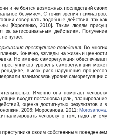
 они и не боятся возможных последствий своих
ральное безумие». С точки зрения психиатров,
тоянии совершать подобные действия, так как
льны
[
Короленко, 2010
]
. Таким людям присущ
ет за антисоциальным действием. Получение
не пугает.
ерживания преступного поведения.
Во многих
ления. Конечно, взгляды на жизнь и ценности
овека. Но именно саморегуляция обеспечивает
 преступников уровень саморегуляции может
 рецидиве, высок риск нарушения процессов
сследовали взаимосвязь уровня саморегуляции с
ятельностью. Именно она помогает человеку
уляции входят постановка цели, планирование
йствий, оценка достигнутых результатов и в
онопкин, 2006
;
Моросанова, 2011
;
Morosanova,
игнализировать человеку о том, надо ли ему
ия преступника своим собственным поведением