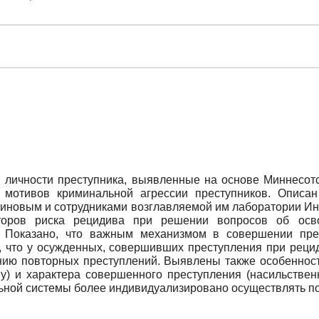
ы личности преступника, выявленные на основе Миннесотс
 мотивов криминальной агрессии преступников. Описан
атиновым и сотрудниками возглавляемой им лаборатории И
торов риска рецидива при решении вопросов об осв
 Показано, что важным механизмом в совершении прес
, что у осужденных, совершивших преступления при рецид
нию повторных преступлений. Выявлены также особеннос
ву) и характера совершенного преступления (насильствен
ьной системы более индивидуализировано осуществлять п