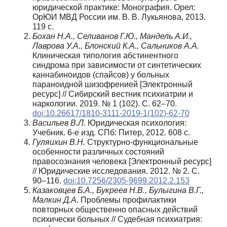
юридической практике: Монография. Орел:
ОрЮИ МВД России им. В. В. Лукьянова, 2013.
119 с.
Бохан Н.А., Селиванов Г.Ю., Мандель А.И.,
Лаврова У.А., Блонский К.А., Сальников А.А.
Клиническая типология абстинентного
синдрома при зависимости от синтетических
каннабиноидов (спайсов) у больных
параноидной шизофренией [Электронный
ресурс] // Сибирский вестник психиатрии и
наркологии. 2019. № 1 (102). С. 62–70.
doi:10.26617/1810-3111-2019-1(102)-62-70
Васильев В.Л.
Юридическая психология:
Учебник. 6-е изд. СПб: Питер, 2012. 608 с.
Гуляихин В.Н.
Структурно-функциональные
особенности различных состояний
правосознания человека [Электронный ресурс]
// Юридические исследования. 2012. № 2. С.
90–116.
doi:10.7256/2305-9699.2012.2.153
Казаковцев Б.А., Букреев Н.В., Булыгина В.Г.,
Малкин Д.А.
Проблемы профилактики
повторных общественно опасных действий
психически больных // Судебная психиатрия: