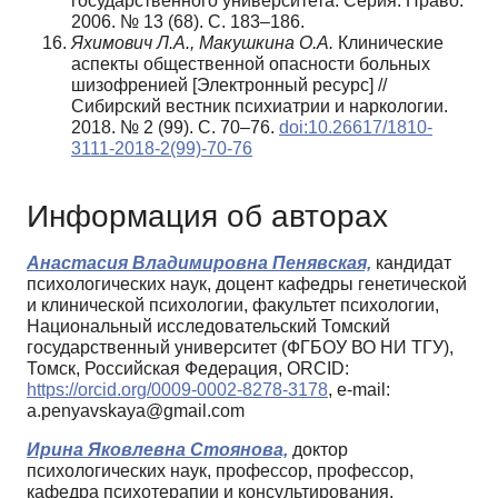
государственного университета. Серия: Право.
2006. № 13 (68). С. 183–186.
Яхимович Л.А., Макушкина О.А.
Клинические
аспекты общественной опасности больных
шизофренией [Электронный ресурс] //
Сибирский вестник психиатрии и наркологии.
2018. № 2 (99). С. 70–76.
doi:10.26617/1810-
3111-2018-2(99)-70-76
Информация об авторах
Анастасия Владимировна Пенявская,
кандидат
психологических наук, доцент кафедры генетической
и клинической психологии, факультет психологии,
Национальный исследовательский Томский
государственный университет (ФГБОУ ВО НИ ТГУ),
Томск, Российская Федерация, ORCID:
https://orcid.org/0009-0002-8278-3178
, e-mail:
a.penyavskaya@gmail.com
Ирина Яковлевна Стоянова,
доктор
психологических наук, профессор, профессор,
кафедра психотерапии и консультирования,