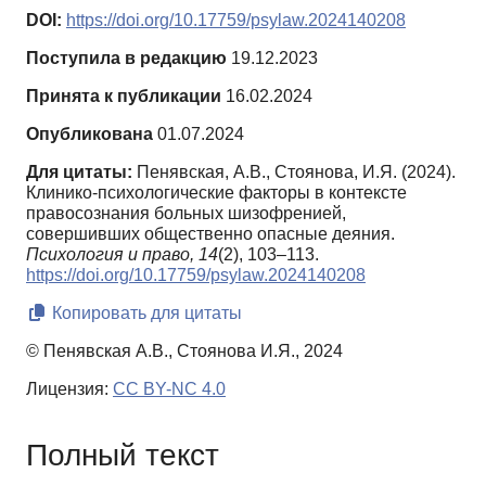
DOI:
https://doi.org/10.17759/psylaw.2024140208
Поступила в редакцию
19.12.2023
Принята к публикации
16.02.2024
Опубликована
01.07.2024
Для цитаты:
Пенявская, А.В., Стоянова, И.Я. (2024).
Клинико-психологические факторы в контексте
правосознания больных шизофренией,
совершивших общественно опасные деяния.
Психология и право,
14
(2), 103–113.
https://doi.org/10.17759/psylaw.2024140208
Копировать для цитаты
© Пенявская А.В., Стоянова И.Я., 2024
Лицензия:
CC BY-NC 4.0
Полный текст