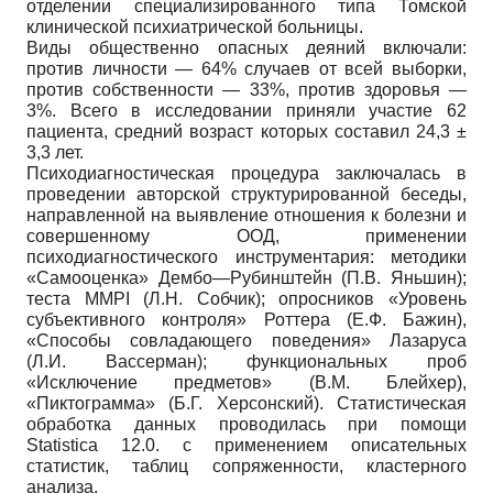
отделении специализированного типа Томской
клинической психиатрической больницы.
Виды общественно опасных деяний включали:
против личности — 64% случаев от всей выборки,
против собственности — 33%, против здоровья —
3%. Всего в исследовании приняли участие 62
пациента, средний возраст которых составил 24,3 ±
3,3 лет.
Психодиагностическая процедура заключалась в
проведении авторской структурированной беседы,
направленной на выявление отношения к болезни и
совершенному ООД, применении
психодиагностического инструментария: методики
«Самооценка» Дембо—Рубинштейн (П.В. Яньшин);
теста MMPI (Л.Н. Собчик); опросников «Уровень
субъективного контроля» Роттера (Е.Ф. Бажин),
«Способы совладающего поведения» Лазаруса
(Л.И. Вассерман); функциональных проб
«Исключение предметов» (В.М. Блейхер),
«Пиктограмма» (Б.Г. Херсонский). Статистическая
обработка данных проводилась при помощи
Statistica 12.0. с применением описательных
статистик, таблиц сопряженности, кластерного
анализа.