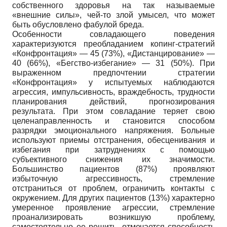
собственного здоровья на так называемые
«внешние силы», чей-то злой умысел, что может
быть обусловлено фабулой бреда.
Особенности совладающего поведения
характеризуются преобладанием копинг-стратегий
«Конфронтация» — 45 (73%), «Дистанцирование» —
40 (66%), «Бегство-избегание» — 31 (50%). При
выраженном предпочтении стратегии
«Конфронтация» у испытуемых наблюдаются
агрессия, импульсивность, враждебность, трудности
планирования действий, прогнозирования
результата. При этом совладание теряет свою
целенаправленность и становится способом
разрядки эмоционального напряжения. Больные
используют приемы отстранения, обесценивания и
избегания при затруднениях с помощью
субъективного снижения их значимости.
Большинство пациентов (87%) проявляют
избыточную агрессивность, стремление
отстраниться от проблем, ограничить контакты с
окружением. Для других пациентов (13%) характерно
умеренное проявление агрессии, стремление
проанализировать возникшую проблему,
самостоятельно ее решить, отмечается способность