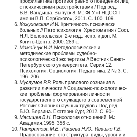
профилактика противоправного поведения лиц
с психическими расстройствами / Под ред.
В.В. Вандыша. Выпуск 8. М.: ФГУ «ГНЦССП
имени В.П. Сербского», 2011. С. 100–109.
Кожуховская И.И.
Критичность психически
больных // Патопсихология: Хрестоматия / Сост.
Н.Л. Белопольская. 2-е изд., испр. и доп. М.:
Когито-Центр, 2000. 289 с.
Мамайчук И.И.
Методологические и
методические проблемы судебно-
психологической экспертизы // Вестник Санкт-
Петербургского университета. Серия 12.
Психология. Социология. Педагогика. 2 № 3. С.
196–206.
Муслумов P.P.
Роль правового сознания в
развитии личности // Социально-психологичес­
кие проблемы формирования личности
государственного служащего в современной
России: Сборник научных трудов / Под ред.
Б.Ю. Берзина. Екатеринбург, 2012. С. 90–
Мясищев В.Н.
Психология отношений. М.:
Академия,1995. 356 с.
Панкратова М.Е., Рашева Н.Ю., Ивашко
Г.В.
Правосознание, его структура, виды, уровни и