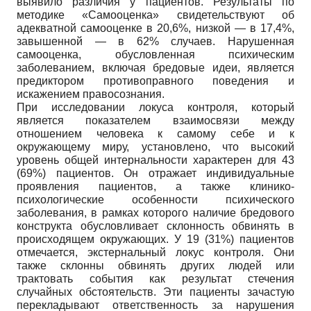
выявило различия у пациентов. Результаты по
методике «Самооценка» свидетельствуют об
адекватной самооценке в 20,6%, низкой — в 17,4%,
завышенной — в 62% случаев. Нарушенная
самооценка, обусловленная психическим
заболеванием, включая бредовые идеи, является
предиктором противоправного поведения и
искажением правосознания.
При исследовании локуса контроля, который
является показателем взаимосвязи между
отношением человека к самому себе и к
окружающему миру, установлено, что высокий
уровень общей интернальности характерен для 43
(69%) пациентов. Он отражает индивидуальные
проявления пациентов, а также клинико-
психологические особенности психического
заболевания, в рамках которого наличие бредового
конструкта обусловливает склонность обвинять в
происходящем окружающих. У 19 (31%) пациентов
отмечается, экстернальный локус контроля. Они
также склонны обвинять других людей или
трактовать события как результат стечения
случайных обстоятельств. Эти пациенты зачастую
перекладывают ответственность за нарушения