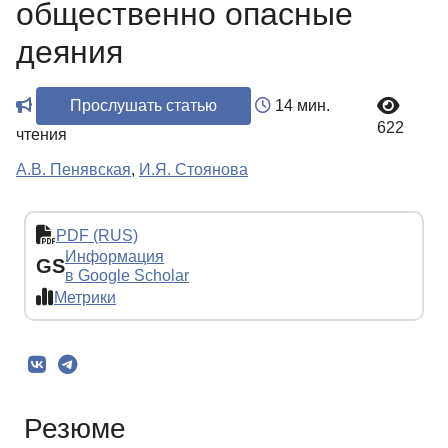
общественно опасные
деяния
Прослушать статью
14 мин.
622
чтения
А.В. Пенявская
,
И.Я. Стоянова
PDF (RUS)
Информация
GS
в Google Scholar
Метрики
Резюме