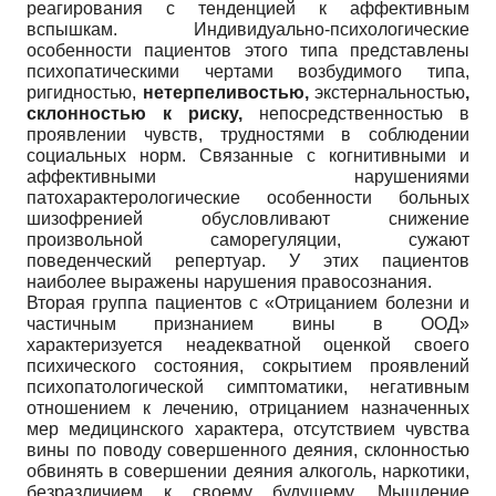
реагирования с тенденцией к аффективным
вспышкам. Индивидуально-психологические
особенности пациентов этого типа представлены
психопатическими чертами возбудимого типа,
ригидностью,
нетерпеливостью,
экстернальностью
,
склонностью к риску,
непосредственностью в
проявлении чувств, трудностями в соблюдении
социальных норм. Связанные с когнитивными и
аффективными нарушениями
патохарактерологические особенности больных
шизофренией обусловливают снижение
произвольной саморегуляции, сужают
поведенческий репертуар. У этих пациентов
наиболее выражены нарушения правосознания.
Вторая группа пациентов с «Отрицанием болезни и
частичным признанием вины в ООД»
характеризуется неадекватной оценкой своего
психического состояния, сокрытием проявлений
психопатологической симптоматики, негативным
отношением к лечению, отрицанием назначенных
мер медицинского характера, отсутствием чувства
вины по поводу совершенного деяния, склонностью
обвинять в совершении деяния алкоголь, наркотики,
безразличием к своему будущему. Мышление