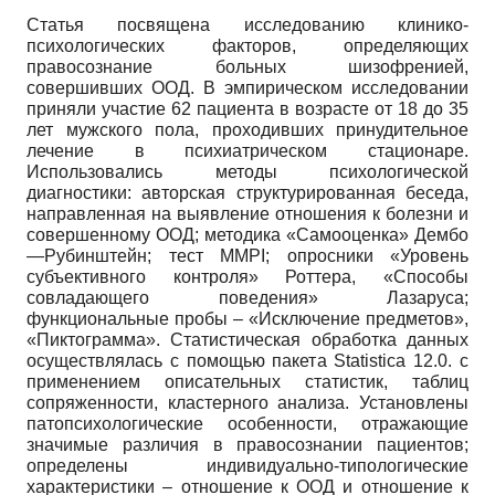
Статья посвящена исследованию клинико-
психологических факторов, определяющих
правосознание больных шизофренией,
совершивших ООД. В эмпирическом исследовании
приняли участие 62 пациента в возрасте от 18 до 35
лет мужского пола, проходивших принудительное
лечение в психиатрическом стационаре.
Использовались методы психологической
диагностики: авторская структурированная беседа,
направленная на выявление отношения к болезни и
совершенному ООД; методика «Самооценка» Дембо
—Рубинштейн; тест MMPI; опросники «Уровень
субъективного контроля» Роттера, «Способы
совладающего поведения» Лазаруса;
функциональные пробы – «Исключение предметов»,
«Пиктограмма». Статистическая обработка данных
осуществлялась с помощью пакета Statistica 12.0. с
применением описательных статистик, таблиц
сопряженности, кластерного анализа. Установлены
патопсихологические особенности, отражающие
значимые различия в правосознании пациентов;
определены индивидуально-типологические
характеристики – отношение к ООД и отношение к