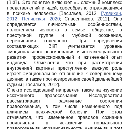
(ВКП). Это понятие включает «…сложный комплекс
представлений и идей, своеобразно отражающихся
в психике человека»
[
Васильев, 2012
;
Гуляихин,
2012
;
Пенявская, 2020
;
Спасенников, 2012
]
. Оно
определяется личностными особенностями,
положением человека в семье, обществе, в
преступной группе и глубиной осознания,
переживания содеянного. При определении
составляющих ВКП учитывается уровень
эмоционального реагирования и интеллектуального
развития, профессиональный и жизненный опыт
индивида. Отмечается, что при рассмотрении
внутренней картины преступления важную роль
играет эмоциональное отношение к совершенному
деянию, а также прогнозирование своей дальнейшей
судьбы
[
Васильев, 2012
]
.
Спектр исследований направлен также на изучение
искаженного правосознания. Исследователи
рассматривают различные состояния
правосознания, в том числе измененного под
влиянием психической болезни. При этом
отмечается, что измененное правовое сознание
проявляется в искажении нормального
правосознания, иррациональности мышления, в том