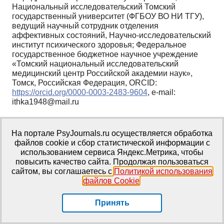
Национальный исследовательский Томский
государственный университет (ФГБОУ ВО НИ ТГУ),
ведущий научный сотрудник отделения
аффективных состояний, Научно-исследовательский
институт психического здоровья; Федеральное
государственное бюджетное научное учреждение
«Томский национальный исследовательский
медицинский центр Российской академии наук»,
Томск, Российская Федерация, ORCID:
https://orcid.org/0000-0003-2483-9604
, e-mail:
ithka1948@mail.ru
Метрики
На портале PsyJournals.ru осуществляется обработка
файлов cookie и сбор статистической информации с
использованием сервиса Яндекс.Метрика, чтобы
Просмотров web
повысить качество сайта. Продолжая пользоваться
сайтом, вы соглашаетесь с
Политикой использования
За все время: 491
файлов Cookie
.
В прошлом месяце: 11
В текущем месяце: 2
Принять
Скачиваний PDF