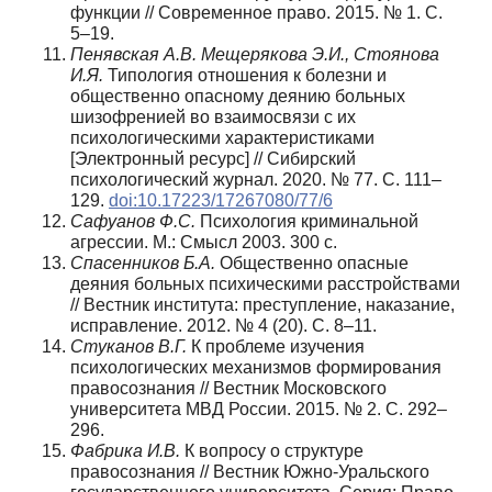
функции // Современное право. 2015. № 1. С.
5–19.
Пенявская А.В. Мещерякова Э.И., Стоянова
И.Я.
Типология отношения к болезни и
общественно опасному деянию больных
шизофренией во взаимосвязи с их
психологическими характеристиками
[Электронный ресурс] // Сибирский
психологический журнал. 2020. № 77. С. 111–
129.
doi:10.17223/17267080/77/6
Сафуанов Ф.С.
Психология криминальной
агрессии. М.: Смысл 2003. 300 с.
Спасенников Б.А.
Общественно опасные
деяния больных психическими расстройствами
// Вестник института: преступление, наказание,
исправление. 2012. № 4 (20). С. 8–11.
Стуканов В.Г.
К проблеме изучения
психологических механизмов формирования
правосознания // Вестник Московского
университета МВД России. 2015. № 2. С. 292–
296.
Фабрика И.В.
К вопросу о структуре
правосознания // Вестник Южно‑Уральского