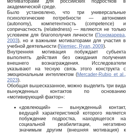
мотиваторами для российских подростков в
академической среде.
Было установлено, что три универсальные
психологические потребности — автономия
(autonomy), компетентность (competence) и
сопричастность (relatedness) — являются не только
условием для благополучия личности (
Пономарева,
2003
), но и важными мотиваторами для участия в
учебной деятельности (
Niemiec, Ryan, 2009
).
Внутренняя мотивация побуждает субъекта
выполнять действия без ожидания получения
внешнего вознаграждения. Исследователи
указывают на тесную связь этого конструкта с
эмоциональным интеллектом (
Mercader-Rubio et al.,
2023
).
Обобщая вышесказанное, можно выделить три вида
вынужденных контактов по основанию
«мотивирующий фактор»:
«довлеющий» — вынужденный контакт,
ведущей характеристикой которого является
побуждение подростка, находящегося на
социальной реабилитации, негативно
значимым другим (внешняя мотивация) к