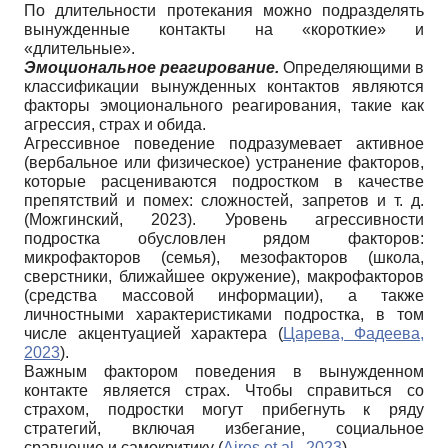
По длительности протекания можно подразделять
вынужденные контакты на «короткие» и
«длительные».
Эмоциональное реагирование.
Определяющими в
классификации вынужденных контактов являются
факторы эмоционального реагирования, такие как
агрессия, страх и обида.
Агрессивное поведение подразумевает активное
(вербальное или физическое) устранение факторов,
которые расцениваются подростком в качестве
препятствий и помех: сложностей, запретов и т. д.
(Можгинский, 2023). Уровень агрессивности
подростка обусловлен рядом факторов:
микрофакторов (семья), мезофакторов (школа,
сверстники, ближайшее окружение), макрофакторов
(средства массовой информации), а также
личностными характеристиками подростка, в том
числе акцентуацией характера (
Царева, Фадеева,
2023
).
Важным фактором поведения в вынужденном
контакте является страх. Чтобы справиться со
страхом, подростки могут прибегнуть к ряду
стратегий, включая избегание, социальное
сравнение и самокритику (
Aires et al., 2023
).