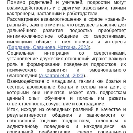
Помимо родителей и учителей, подростки могут
взаимодействовать и с другими взрослыми, такими
как тренеры, наставники и работодатели.
Рассматривая взаимоотношения в сфере «равный-
равный», важно отметить, что ведущее значение для
дальнейшего развития подростка приобретает
интимно-личностное общение со сверстниками,
имеющими общие с ним взгляды и интересы
(
Варданян, Савинова, Чаткина, 2023
).
Социальная интеграция со сверстниками,
установление дружеских отношений играют важную
роль в формировании поведения подростков, их
психического развития и эмоционального
благополучия (
Alsarrani et al., 2023
).
Взаимодействие с младшими, такими как братья и
сестры, двоюродные братья и сестры или дети, с
которыми они нянчатся, может дать подросткам
ценный опыт обучения и помочь им развить
ответственность, сочувствие и сострадание.
Итак, исходя из очевидных различий в качестве и
результативности общения в зависимости от
собственной оценки подростком, склонным к
аддиктивному поведению и находящимся на
социальной реабилитации, своего социального