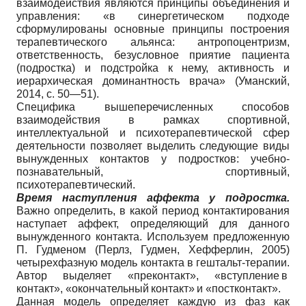
взаимодействия являются принципы объединения и
управления: «в синергетическом подходе
сформулированы основные принципы построения
терапевтического альянса: антропоцентризм,
ответственность, безусловное приятие пациента
(подростка) и подстройка к нему, активность и
иерархическая доминантность врача» (Уманский,
2014, с. 50—51).
Специфика вышеперечисленных способов
взаимодействия в рамках спортивной,
интеллектуальной и психотерапевтической сфер
деятельности позволяет выделить следующие виды
вынужденных контактов у подростков: учебно-
познавательный, спортивный,
психотерапевтический.
Время наступления аффекта у подростка.
Важно определить, в какой период контактирования
наступает аффект, определяющий для данного
вынужденного контакта. Используем предложенную
П. Гудменом (Перлз, Гудмен, Хефферлин, 2005)
четырехфазную модель контакта в гештальт-терапии.
Автор выделяет «преконтакт», «вступление в
контакт», «окончательный контакт» и «постконтакт».
Данная модель определяет каждую из фаз как