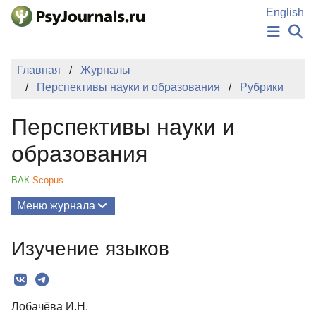
Перейти к основному содержанию
English
НОВОСТИ
Главная
Журналы
ИЗДАНИЯ
Перспективы науки и образования
Рубрики
АВТОРЫ
ПОДАТЬ РУКОПИСЬ
Перспективы науки и
БАЗА ЗНАНИЙ
КЛЮЧЕВЫЕ СЛОВА
образования
Регистрация
Вход
ВАК
Scopus
Меню журнала
Выпуски
Изучение языков
О Журнале
Миссия
Лобачёва И.Н.
Редколлегия