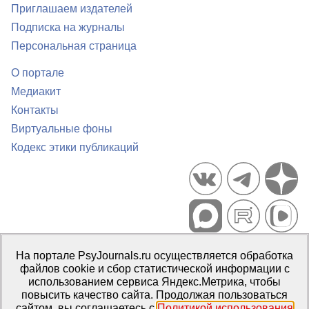
Приглашаем издателей
Подписка на журналы
Персональная страница
О портале
Медиакит
Контакты
Виртуальные фоны
Кодекс этики публикаций
Портал психологических изданий PsyJournals.ru, 2007–2026
На портале PsyJournals.ru осуществляется обработка
Правила использования материалов
файлов cookie и сбор статистической информации с
Свидетельство регистрации СМИ
Эл № ФС77-66447 от 14 июля
использованием сервиса Яндекс.Метрика, чтобы
2016 г.
повысить качество сайта. Продолжая пользоваться
сайтом, вы соглашаетесь с
Политикой использования