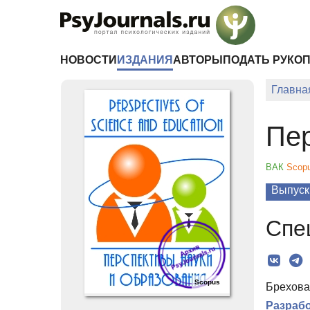
Перейти к основному содержанию
НОВОСТИ
ИЗДАНИЯ
АВТОРЫ
ПОДАТЬ РУКО
Главна
Пер
ВАК
Scop
Выпуск
Спе
Scopus
Брехова 
Разрабо