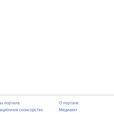
ы портала
О портале
ционное спонсорство
Медиакит