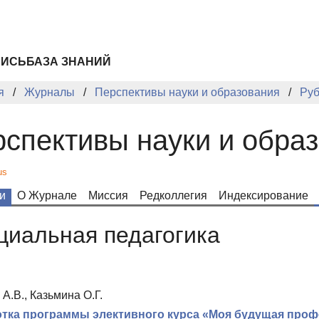
ПИСЬ
БАЗА ЗНАНИЙ
я
Журналы
Перспективы науки и образования
Руб
спективы науки и обра
us
и
О Журнале
Миссия
Редколлегия
Индексирование
циальная педагогика
А.В., Казьмина О.Г.
тка программы элективного курса «Моя будущая проф