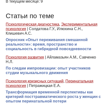
В текущем месяце: 9
Статьи по теме
Психологическая диагностика
,
Экспериментальная
психология
|
Солдатова Г.У., Илюхина С.Н.,
Клишевич А.С.
Опросник «Опыт переживания смешанной
реальности»: время, пространство и
социальность в гибридной повседневности
Психология развития
|
Айламазьян А.М., Савченко
Н.Л.
По следам импровизации: опыт участников
студии музыкального движения
Психология кризисных ситуаций
,
Перинатальная
психология
|
Петражицкая Е.А.
Трансформация временной перспективы как
критерий посттравматического роста у женщин с
опытом перинатальной потери