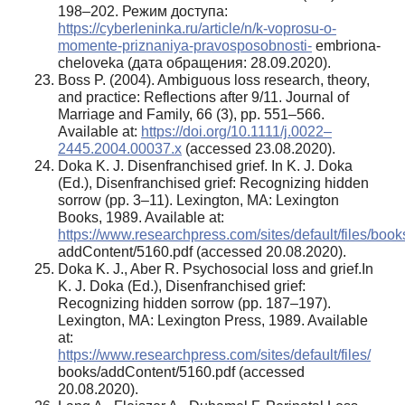
198–202. Режим доступа:
https://cyberleninka.ru/article/n/k-voprosu-o-
momente-priznaniya-pravosposobnosti-
embriona-
cheloveka (дата обращения: 28.09.2020).
Boss P. (2004). Ambiguous loss research, theory,
and practice: Reflections after 9/11. Journal of
Marriage and Family, 66 (3), pp. 551–566.
Available at:
https://doi.org/10.1111/j.0022–
2445.2004.00037.х
(accessed 23.08.2020).
Doka K. J. Disenfranchised grief. In K. J. Doka
(Ed.), Disenfranchised grief: Recognizing hidden
sorrow (pp. 3–11). Lexington, MA: Lexington
Books, 1989. Available at:
https://www.researchpress.com/sites/default/files/book
addContent/5160.pdf (accessed 20.08.2020).
Doka K. J., Aber R. Psychosocial loss and grief.In
K. J. Doka (Ed.), Disenfranchised grief:
Recognizing hidden sorrow (pр. 187–197).
Lexington, MA: Lexington Press, 1989. Available
at:
https://www.researchpress.com/sites/default/files/
books/addContent/5160.pdf (accessed
20.08.2020).