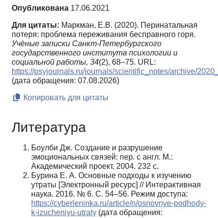
Опубликована
17.06.2021
Для цитаты:
Маркман, Е.В. (2020). Перинатальная
потеря: проблема переживания бесправного горя.
Учёные записки Санкт-Петербургского
государственного института психологии и
социальной работы,
34
(2), 68–75. URL:
https://psyjournals.ru/journals/scientific_notes/archive/20
(дата обращения: 07.08.2026)
Копировать для цитаты
Литература
Боулби Дж. Создание и разрушение
эмоциональных связей: пер. с англ. М.:
Академический проект, 2004. 232 с.
Бурина Е. А. Основные подходы к изучению
утраты [Электронный ресурс] // Интерактивная
наука. 2016. № 6. С. 54–56. Режим доступа:
https://cyberleninka.ru/article/n/osnovnye-podhody-
k-izucheniyu-utraty
(дата обращения: