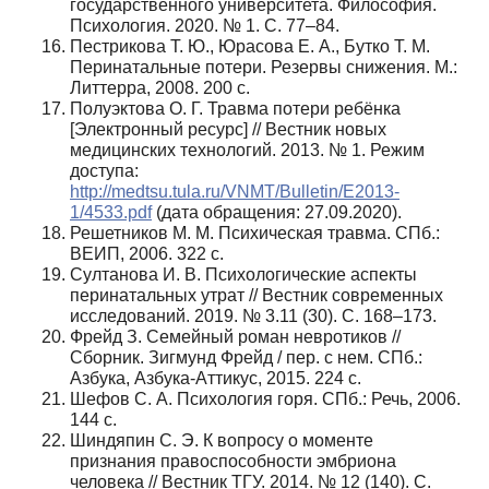
государственного университета. Философия.
Психология. 2020. № 1. С. 77–84.
Пестрикова Т. Ю., Юрасова Е. А., Бутко Т. М.
Перинатальные потери. Резервы снижения. М.:
Литтерра, 2008. 200 с.
Полуэктова О. Г. Травма потери ребёнка
[Электронный ресурс] // Вестник новых
медицинских технологий. 2013. № 1. Режим
доступа:
http://medtsu.tula.ru/VNMT/Bulletin/E2013-
1/4533.pdf
(дата обращения: 27.09.2020).
Решетников М. М. Психическая травма. СПб.:
ВЕИП, 2006. 322 с.
Султанова И. В. Психологические аспекты
перинатальных утрат // Вестник современных
исследований. 2019. № 3.11 (30). С. 168–173.
Фрейд З. Семейный роман невротиков //
Сборник. Зигмунд Фрейд / пер. с нем. СПб.:
Азбука, Азбука-Аттикус, 2015. 224 с.
Шефов С. А. Психология горя. СПб.: Речь, 2006.
144 с.
Шиндяпин С. Э. К вопросу о моменте
признания правоспособности эмбриона
человека // Вестник ТГУ. 2014. № 12 (140). С.