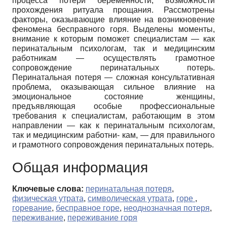
процесса потери беременности; возможности
прохождения ритуала прощания. Рассмотрены
факторы, оказывающие влияние на возникновение
феномена бесправного горя. Выделены моменты,
внимание к которым поможет специалистам — как
перинатальным психологам, так и медицинским
работникам — осуществлять грамотное
сопровождение перинатальных потерь.
Перинатальная потеря — сложная консультативная
проблема, оказывающая сильное влияние на
эмоциональное состояние женщины,
предъявляющая особые профессиональные
требования к специалистам, работающим в этом
направлении — как к перинатальным психологам,
так и медицинским работни- кам, — для правильного
и грамотного сопровождения перинатальных потерь.
Общая информация
Ключевые слова:
перинатальная потеря
,
физическая утрата
,
символическая утрата
,
горе
,
горевание
,
бесправное горе
,
неоднозначная потеря
,
переживание
,
переживание горя