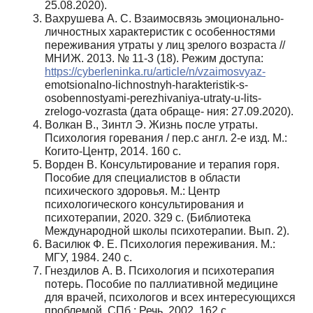
25.08.2020).
Вахрушева А. С. Взаимосвязь эмоционально-
личностных характеристик с особенностями
переживания утраты у лиц зрелого возраста //
МНИЖ. 2013. № 11-3 (18). Режим доступа:
https://cyberleninka.ru/article/n/vzaimosvyaz-
emotsionalno-lichnostnyh-harakteristik-s-
osobennostyami-perezhivaniya-utraty-u-lits-
zrelogo-vozrasta (дата обраще- ния: 27.09.2020).
Волкан В., Зинтл Э. Жизнь после утраты.
Психология горевания / пер.с англ. 2-е изд. М.:
Когито-Центр, 2014. 160 с.
Ворден В. Консультирование и терапия горя.
Пособие для специалистов в области
психического здоровья. М.: Центр
психологического консультирования и
психотерапии, 2020. 329 с. (Библиотека
Международной школы психотерапии. Вып. 2).
Василюк Ф. Е. Психология переживания. М.:
МГУ, 1984. 240 с.
Гнездилов А. В. Психология и психотерапия
потерь. Пособие по паллиативной медицине
для врачей, психологов и всех интересующихся
проблемой. СПб.: Речь, 2002. 162 с.