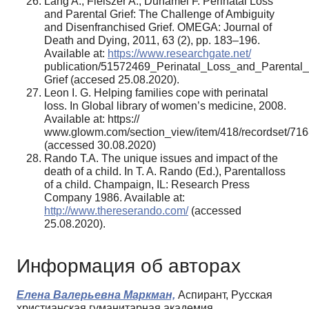
Lang A., Fleiszer A., Duhamel F. Perinatal Loss
and Parental Grief: The Challenge of Ambiguity
and Disenfranchised Grief. OMEGA: Journal of
Death and Dying, 2011, 63 (2), pp. 183–196.
Available at:
https://www.researchgate.net/
publication/51572469_Perinatal_Loss_and_Parental
Grief (accesed 25.08.2020).
Leon I. G. Helping families cope with perinatal
loss. In Global library of women’s medicine, 2008.
Available at: https://
www.glowm.com/section_view/item/418/recordset/716
(accessed 30.08.2020)
Rando T.A. The unique issues and impact of the
death of a child. In T. A. Rando (Ed.), Parentalloss
of a child. Champaign, IL: Research Press
Company 1986. Available at:
http://www.thereserando.com/
(accessed
25.08.2020).
Информация об авторах
Елена Валерьевна Маркман,
Аспирант, Русская
христианская гуманитарная академия,