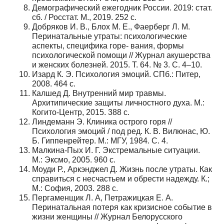
Демографический ежегодник России. 2019: стат.
сб. / Росстат. M., 2019. 252 c.
Добряков И. В., Блох М. Е., Фаерберг Л. М.
Перинатальные утраты: психологические
аспекты, специфика горе- вания, формы
психологической помощи // Журнал акушерства
и женских болезней. 2015. Т. 64. № 3. С. 4–10.
Изард К. Э. Психология эмоций. СПб.: Питер,
2008. 464 с.
Калшед Д. Внутренний мир травмы.
Архитипические защиты личностного духа. М.:
Когито-Центр, 2015. 388 с.
Линдеманн Э. Клиника острого горя //
Психология эмоций / под ред. К. В. Вилюнас, Ю.
Б. Гиппенрейтер. М.: МГУ, 1984. С. 4.
Малкина-Пых И. Г. Экстремальные ситуации.
М.: Эксмо, 2005. 960 с.
Моуди Р., Аркэнджел Д. Жизнь после утраты. Как
справиться с несчастьем и обрести надежду. К.;
М.: София, 2003. 288 с.
Пергаменщик Л. А, Петражицкая Е. А.
Перинатальная потеря как кризисное событие в
жизни женщины // Журнал Белорусского