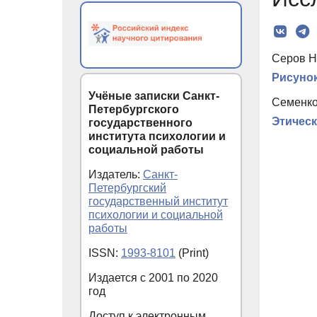
Серов Н
Рисунок
Учёные записки Санкт-
Семенко
Петербургского
Этическ
государственного
института психологии и
социальной работы
Издатель:
Санкт-
Петербургский
государственный институт
психологии и социальной
работы
ISSN:
1993-8101
(Print)
Издается с
2001
по
2020
год
Доступ к электронным