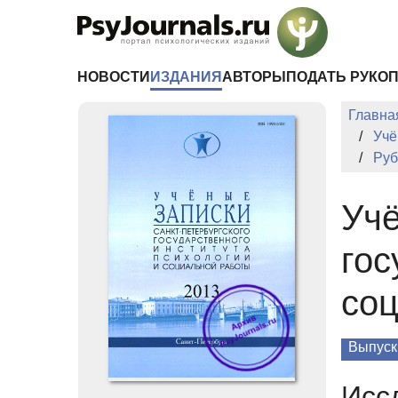
Перейти к основному содержанию
НОВОСТИ
ИЗДАНИЯ
АВТОРЫ
ПОДАТЬ РУКО
Главна
Учё
Руб
Учё
гос
соц
Выпуск
Исс