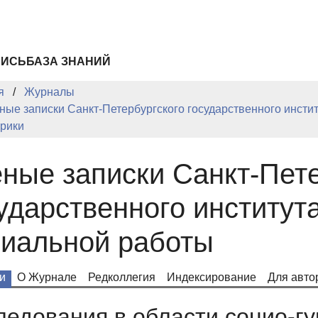
ПИСЬ
БАЗА ЗНАНИЙ
я
Журналы
ные записки Санкт-Петербургского государственного инсти
рики
ные записки Санкт-Пете
ударственного институт
иальной работы
и
О Журнале
Редколлегия
Индексирование
Для авто
ледования в области социо-г