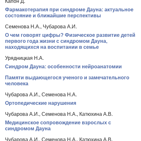
Капон Д.
Фармакотерапия при синдроме Дауна: актуальное
Контакты
состояние и ближайшие перспективы
Семенова Н.А., Чубарова А.И.
О чем говорят цифры? Физическое развитие детей
первого года жизни с синдромом Дауна,
находящихся на воспитании в семье
Урядницкая Н.А.
Синдром Дауна: особенности нейроанатомии
Памяти выдающегося ученого и замечательного
человека
Чубарова А.И., Семенова Н.А.
Ортопедические нарушения
Чубарова А.И., Семенова Н.А., Катюхина А.В.
Медицинское сопровождение взрослых с
синдромом Дауна
Чубарова А.И., Семенова Н.А., Катюхина А.В.