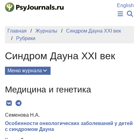
Перейти к основному содержанию
English
НОВОСТИ
Главная
Журналы
Синдром Дауна XXI век
ИЗДАНИЯ
Рубрики
АВТОРЫ
ПОДАТЬ РУКОПИСЬ
Синдром Дауна XXI век
БАЗА ЗНАНИЙ
КЛЮЧЕВЫЕ СЛОВА
Регистрация
Вход
Меню журнала
Выпуски
Медицина и генетика
О Журнале
Редколлегия
Семенова Н.А.
Для авторов
Особенности онкологических заболеваний у детей
Рубрики
с синдромом Дауна
Подписка