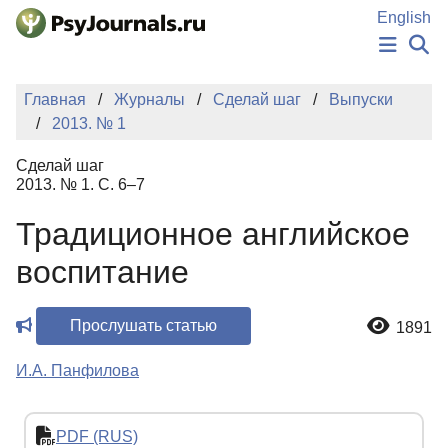
Перейти к основному содержанию
English
НОВОСТИ
Главная
Журналы
Сделай шаг
Выпуски
ИЗДАНИЯ
2013. № 1
АВТОРЫ
ПОДАТЬ РУКОПИСЬ
Сделай шаг
БАЗА ЗНАНИЙ
2013. № 1. С. 6–7
КЛЮЧЕВЫЕ СЛОВА
Традиционное английское
Регистрация
Вход
воспитание
Прослушать статью
1891
И.А. Панфилова
PDF (RUS)