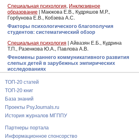
Специальная психология
,
Инклюзивное
образование
|
Маюкова Е.В., Кудряшов М.Р.,
Горбунова Е.В., Кобзева А.С.
Факторы психологического благополучия
студентов: систематический обзор
Специальная психология
|
Айвазян Е.Б., Кудрина
Т.П., Разенкова Ю.А., Павлова А.В.
Феномены раннего коммуникативного развития
слепых детей в зарубежных эмпирических
исследованиях
ТОП-20 статей
ТОП-20 книг
База знаний
Проекты PsyJournals.ru
История журналов МГППУ
Партнеры портала
Информационное спонсорство