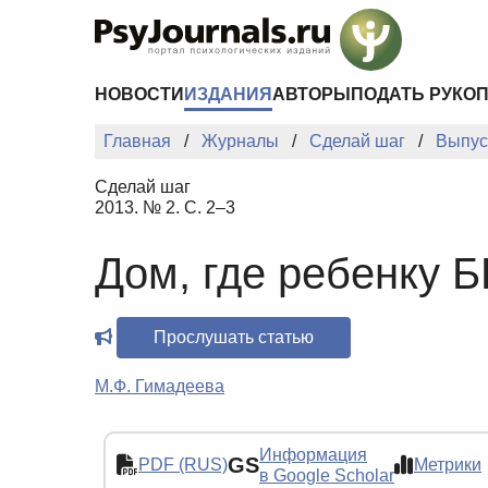
Перейти к основному содержанию
НОВОСТИ
ИЗДАНИЯ
АВТОРЫ
ПОДАТЬ РУКО
Главная
Журналы
Сделай шаг
Выпус
Сделай шаг
2013. № 2. С. 2–3
Дом, где ребенку
Прослушать статью
М.Ф. Гимадеева
Информация
GS
PDF (RUS)
Метрики
в Google Scholar