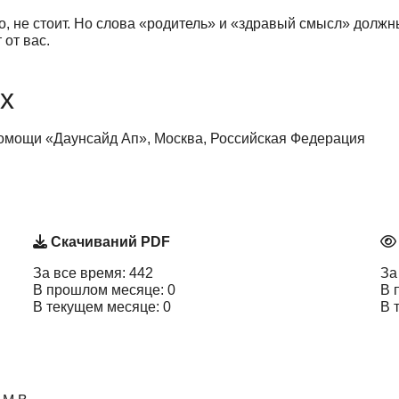
о, не стоит. Но слова «родитель» и «здравый смысл» должн
от вас.
х
омощи «Даунсайд Ап», Москва, Российская Федерация
Скачиваний PDF
За все время: 442
За
В прошлом месяце: 0
В 
В текущем месяце: 0
В 