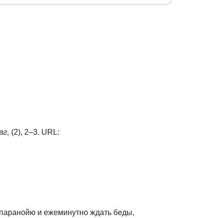
аг,
(2), 2–3. URL:
 паранойю и ежеминутно ждать беды,