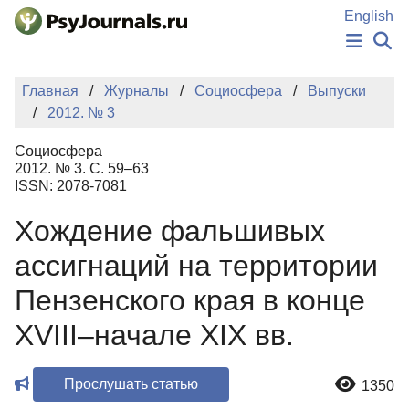
Перейти к основному содержанию
English
НОВОСТИ
Главная
Журналы
Социосфера
Выпуски
ИЗДАНИЯ
2012. № 3
АВТОРЫ
ПОДАТЬ РУКОПИСЬ
Социосфера
БАЗА ЗНАНИЙ
2012. № 3. С. 59–63
ISSN: 2078-7081
КЛЮЧЕВЫЕ СЛОВА
Регистрация
Вход
Хождение фальшивых
ассигнаций на территории
Пензенского края в конце
XVIII–начале XIX вв.
Прослушать статью
1350