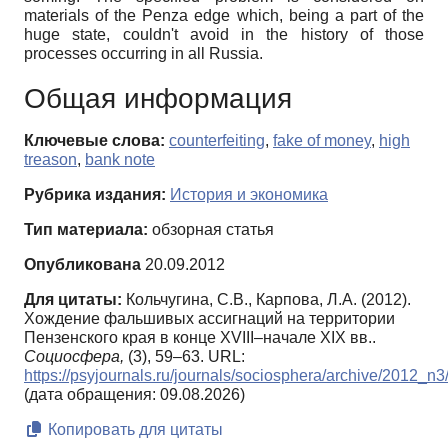
materials of the Penza edge which, being a part of the
huge state, couldn't avoid in the history of those
processes occurring in all Russia.
Общая информация
Ключевые слова:
counterfeiting
,
fake of money
,
high
treason
,
bank note
Рубрика издания:
История и экономика
Тип материала:
обзорная статья
Опубликована
20.09.2012
Для цитаты:
Кольчугина, С.В., Карпова, Л.А. (2012).
Хождение фальшивых ассигнаций на территории
Пензенского края в конце XVIII–начале XIX вв..
Социосфера,
(3), 59–63. URL:
https://psyjournals.ru/journals/sociosphera/archive/2012_n
(дата обращения: 09.08.2026)
Копировать для цитаты