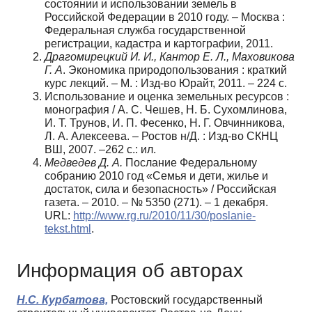
состоянии и использовании земель в
Российской Федерации в 2010 году. – Москва :
Федеральная служба государственной
регистрации, кадастра и картографии, 2011.
Драгомирецкий И. И., Кантор Е. Л., Маховикова
Г. А
. Экономика природопользования : краткий
курс лекций. – М. : Изд-во Юрайт, 2011. – 224 с.
Использование и оценка земельных ресурсов :
монография / А. С. Чешев, Н. Б. Сухомлинова,
И. Т. Трунов, И. П. Фесенко, Н. Г. Овчинникова,
Л. А. Алексеева. – Ростов н/Д. : Изд-во СКНЦ
ВШ, 2007. –262 с.: ил.
Медведев Д. А.
Послание Федеральному
собранию 2010 год «Семья и дети, жилье и
достаток, сила и безопасность» / Российская
газета. – 2010. – № 5350 (271). – 1 декабря.
URL:
http://www.rg.ru/2010/11/30/poslanie-
tekst.html
.
Информация об авторах
Н.С. Курбатова,
Ростовский государственный