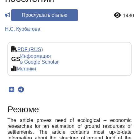
Прослушать статью
1480
Н.С. Курбатова
PDF (RUS)
Информация
GS
в Google Scholar
Метрики
Резюме
The article proves need of ecological – economic
researches for an estimation of ground resources of
settlements. The article contains most up-to-date
information about the structure of ground fund of the