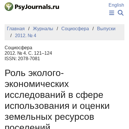
Перейти к основному содержанию
English
НОВОСТИ
Главная
Журналы
Социосфера
Выпуски
ИЗДАНИЯ
2012. № 4
АВТОРЫ
ПОДАТЬ РУКОПИСЬ
Социосфера
БАЗА ЗНАНИЙ
2012. № 4. С. 121–124
ISSN: 2078-7081
КЛЮЧЕВЫЕ СЛОВА
Регистрация
Вход
Роль эколого-
экономических
исследований в сфере
использования и оценки
земельных ресурсов
поселений