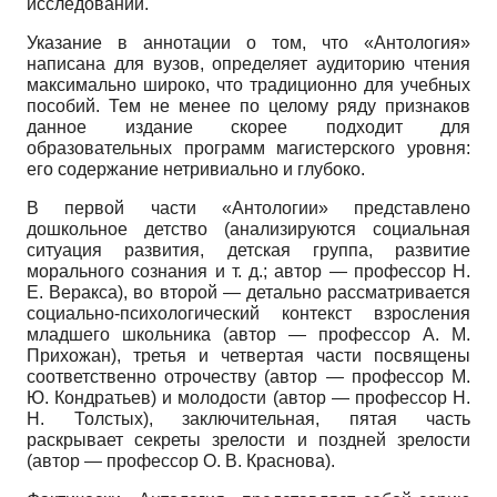
исследований.
Указание в аннотации о том, что «Антология»
написана для вузов, определяет аудиторию чтения
максимально широко, что традиционно для учебных
пособий. Тем не менее по целому ряду признаков
данное издание скорее подходит для
образовательных программ магистерского уровня:
его содержание нетривиально и глубоко.
В первой части «Антологии» представлено
дошкольное детство (анализируются социальная
ситуация развития, детская группа, развитие
морального сознания и т. д.; автор — профессор Н.
Е. Веракса), во второй — детально рассматривается
социально-психологический контекст взросления
младшего школьника (автор — профессор А. М.
Прихожан), третья и четвертая части посвящены
соответственно отрочеству (автор — профессор М.
Ю. Кон­дратьев) и молодости (автор — профессор Н.
Н. Толстых), заключительная, пятая часть
раскрывает секреты зрелости и поздней зрелости
(автор — профессор О. В. Краснова).