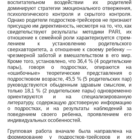
воспитательном воздействии их родите­лей
доминируют стратегии эмоциональ­ного отвержения,
психологического кон­троля и скрытого контроля.
Однако ро­дители подростков-трейсеров не призна­ют
присущую им директивность, несмо­тря на то, что, как
свидетельствуют ре­зультаты методики PARI, их
отношение к семейной роли характеризуется стрем­
лением к установлению родительского
сверхавторитета, а отношение к своему ребенку —
чрезмерной заботой и вмеша­тельством в его мир.
Кроме того, уста­новлено, что 36,4 % (4 родительские
па­ры), говоря о подростках, опираются на
«ошибочные» теоретические представ­ления о
подростковом возрасте, 45,5 % (5 родительских пар)
руководствуются обыденным здравым смыслом, и
только 18,1 % (2 родительские пары) одновре­менно
ориентируются и на специализи­рованную
литературу, содержащую до­стоверную информацию
о подростках, и на результаты наблюдений за
поведе­нием своего ребенка, проявлением его
индивидуальных особенностей.
Групповая работа вначале была на­правлена на
формирование у подрост­ков-трейсеров и их