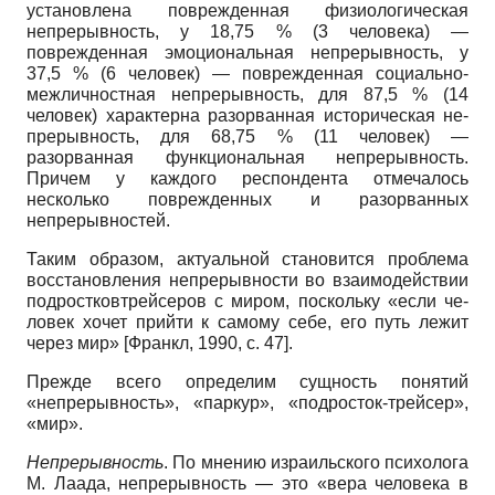
установлена поврежденная физиологиче­ская
непрерывность, у 18,75 % (3 челове­ка) —
поврежденная эмоциональная не­прерывность, у
37,5 % (6 человек) — по­врежденная социально-
межличностная непрерывность, для 87,5 % (14
человек) характерна разорванная историческая не­
прерывность, для 68,75 % (11 человек) —
разорванная функциональная непрерыв­ность.
Причем у каждого респондента от­мечалось
несколько поврежденных и ра­зорванных
непрерывностей.
Таким образом, актуальной становит­ся проблема
восстановления непрерыв­ности во взаимодействии
подростков­трейсеров с миром, поскольку «если че­
ловек хочет прийти к самому себе, его путь лежит
через мир»
[
Франкл, 1990
, с. 47]
.
Прежде всего определим сущность понятий
«непрерывность», «паркур», «подросток-трейсер»,
«мир».
Непрерывность
. По мнению израиль­ского психолога
М. Лаада, непрерыв­ность — это «вера человека в