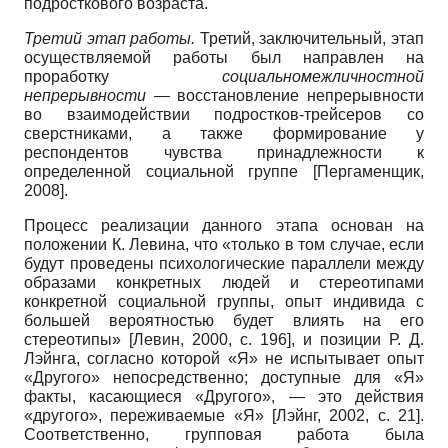
подросткового воз­раста.
Третий этап работы.
Третий, заклю­чительный, этап
осуществляемой рабо­ты был направлен на
проработку
соци­ально­межличностной
непрерывности
— восстановление непрерывности
во взаи­модействии подростков-трейсеров со
сверстниками, а также формирование у
респондентов чувства принадлежности к
определенной социальной группе
[
Пергаменщик,
2008
]
.
Процесс реализации данного этапа осно­ван на
положении К. Левина, что «толь­ко в том случае, если
будут проведены психологические параллели между
обра­зами конкретных людей и стереотипами
конкретной социальной группы, опыт индивида с
большей вероятностью будет влиять на его
стереотипы»
[
Левин, 2000
, с. 196]
, и позиции Р. Д.
Лэйнга, согласно которой «Я» не испытывает опыт
«Другого» не­посредственно; доступные для «Я»
фак­ты, касающиеся «Другого», — это дейст­вия
«другого», переживаемые «Я»
[
Лэйнг, 2002
, с. 21]
.
Соответственно, групповая ра­бота была