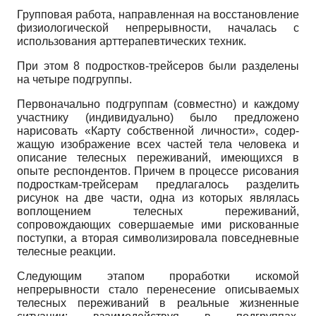
Групповая работа, направленная на восстановление
физиологической не­прерывности, началась с
использования арттерапевтических техник.
При этом 8 подростков-трейсеров бы­ли разделены
на четыре подгруппы.
Первоначально подгруппам (совме­стно) и каждому
участнику (индивиду­ально) было предложено
нарисовать «Карту собственной личности», содер­
жащую изображение всех частей тела че­ловека и
описание телесных пережива­ний, имеющихся в
опыте респондентов. Причем в процессе рисования
подрост­кам-трейсерам предлагалось разделить
рисунок на две части, одна из которых являлась
воплощением телесных пере­живаний,
сопровождающих совершае­мые ими рискованные
поступки, а вто­рая символизировала повседневные
те­лесные реакции.
Следующим этапом проработки ис­комой
непрерывности стало перенесение описываемых
телесных переживаний в реальные жизненные