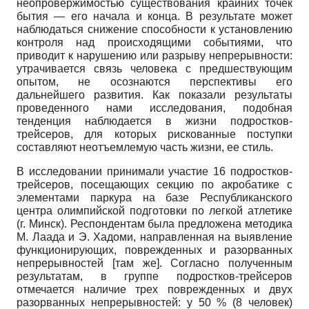
неопровержимостью существования крайних точек
бытия — его начала и кон­ца. В результате может
наблюдаться снижение способности к установлению
контроля над происходящими события­ми, что
приводит к нарушению или раз­рыву непрерывности:
утрачивается связь человека с предшествующим
опы­том, не осознаются перспективы его
дальнейшего развития. Как показали ре­зультаты
проведенного нами исследова­ния, подобная
тенденция наблюдается в жизни подростков-
трейсеров, для кото­рых рискованные поступки
составляют неотъемлемую часть жизни, ее стиль.
В исследовании принимали участие 16 подростков-
трейсеров, посещающих секцию по акробатике с
элементами пар­кура на базе Республиканского
центра олимпийской подготовки по легкой атле­тике
(г. Минск). Респондентам была предложена методика
М. Лаада и Э. Ха­доми, направленная на выявление
функ­ционирующих, поврежденных и разо­рванных
непрерывностей [там же]. Со­гласно полученным
результатам, в группе подростков-трейсеров
отмечается нали­чие трех поврежденных и двух
разорван­ных непрерывностей: у 50 % (8 человек)