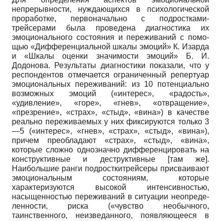
непрерывности, нуждающихся в психологической
проработке, первона­чально с подростками-
трейсерами была проведена диагностика их
эмоциональ­ного состояния и переживаний с помо­
щью «Дифференциальной шкалы эмо­ций» К. Изарда
и «Шкалы оценки значи­мости эмоций» Б. И.
Додонова. Резуль­таты диагностики показали, что у
рес­пондентов отмечается ограниченный ре­пертуар
эмоциональных переживаний: из 10 потенциально
возможных эмоций («интерес», «радость»,
«удивление», «горе», «гнев», «отвращение»,
«презре­ние», «страх», «стыд», «вина») в качест­ве
реально переживаемых у них фикси­руются только 3
—5 («интерес», «гнев», «страх», «стыд», «вина»),
причем преоб­ладают «страх», «стыд», «вина»,
которые сложно однозначно дифференцировать на
конструктивные и деструктивные [там же].
Наибольшие ранги подростки­трейсеры присваивают
эмоциональным состояниям, которые
характеризуются высокой интенсивностью,
насыщеннос­тью переживаний в ситуации неопреде­
ленности, риска («чувство необычного,
таинственного, неизведанного, появляю­щееся в