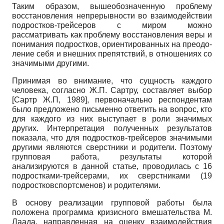
Таким образом, вышеобозначенную проблему
восстановления непрерывности во взаимодействии
подростков-трейсеров с миром можно
рассматривать как про­блему восстановления веры и
понимания подростков, ориентированных на преодо­
ление себя и внешних препятствий, в от­ношениях со
значимыми другими.
Принимая во внимание, что сущ­ность каждого
человека, согласно Ж.­П. Сартру, составляет выбор
[
Сартр Ж.­П, 1989
]
, перво­начально респондентам
было предложе­но письменно ответить на вопрос, кто
для каждого из них выступает в роли значимых
других. Интерпретация полу­ченных результатов
показала, что для подростков-трейсеров значимыми
дру­гими являются сверстники и родители. Поэтому
групповая работа, результаты которой
анализируются в данной статье, проводилась с 16
подростками-трейсера­ми, их сверстниками (19
подростков­спортсменов) и родителями.
В основу реализации групповой рабо­ты была
положена программа кризисно­го вмешательства М.
Лаада, направлен­ная на оценку взаимодействия