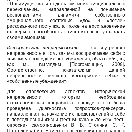
«Преимущества и недостатки моих эмоциональных
переживаний», направ­ленной на понимание
респондентами ди­намики собственного
эмоционального состояния «до» и «после»
рискованного поступка, а также на восстановление
их веры в способность самостоятельно уп­равлять
своими эмоциями.
Историческая непрерывность
— это внутренняя
непрерывность в том, как мы воспринимаем себя с
течением прошед­ших лет; убеждения, образ себя, то,
как мы выглядим
[
Пергаменщик, 2008
]
.
Соответственно, пока­зателями данной
непрерывности явля­ются «восприятие себя» и
«собственные убеждения».
Для определения аспектов историче­ской
непрерывности, которым необходи­ма
психологическая проработка, прежде всего была
проведена диагностика под­ростков-трейсеров,
направленная на изучение их представлений о себе
в по­вседневной жизни (тест М. Куна «Кто Я?», тест-
опросник самоотноше­ния В. В. Столина, С. Р.
Пантелеева) и в моменты совершения рискованных