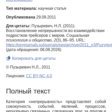
Тип материала:
научная статья
Опубликована
29.09.2011
Для цитаты:
Пузыревич, Н.Л. (2011).
Восстановление непрерывности во взаимодействии
подростков-трейсеров с миром.
Социальная
психология и общество,
2
(3), 86–95. URL:
https://psyjournals.ru/journals/sps/archive/2011_n3/Puzyrev
(дата обращения: 06.08.2026)
Копировать для цитаты
© Пузыревич Н.Л., 2011
Лицензия:
CC BY-NC 4.0
Полный текст
Категория «непрерывность» пред­ставляет собой
совокупность событий, явлений, процессов,
неразрывно связан­ных, следующих друг за другом и