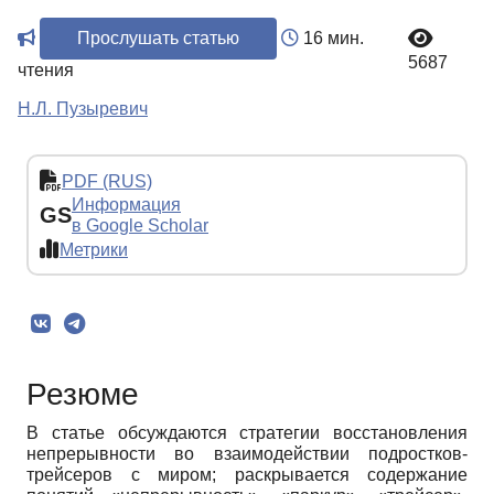
Прослушать статью
16 мин.
5687
чтения
Н.Л. Пузыревич
PDF (RUS)
Информация
GS
в Google Scholar
Метрики
Резюме
В статье обсуждаются стратегии восстановления
непрерывности во взаимодействии подростков-
трейсеров с миром; раскрывается содержание