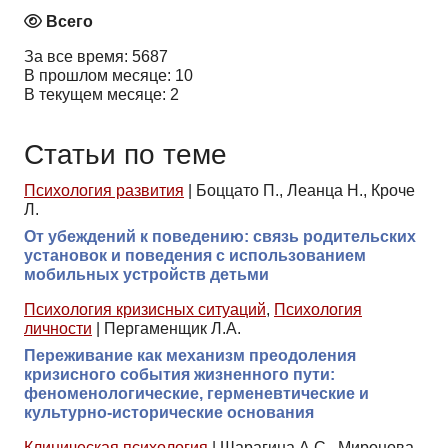
Всего
За все время: 5687
В прошлом месяце: 10
В текущем месяце: 2
Статьи по теме
Психология развития
|
Боццато П., Леанца Н., Кроче
Л.
От убеждений к поведению: связь родительских
установок и поведения с использованием
мобильных устройств детьми
Психология кризисных ситуаций
,
Психология
личности
|
Пергаменщик Л.А.
Переживание как механизм преодоления
кризисного события жизненного пути:
феноменологические, герменевтические и
культурно-исторические основания
Клиническая психология
|
Шарагина А.С., Миронова