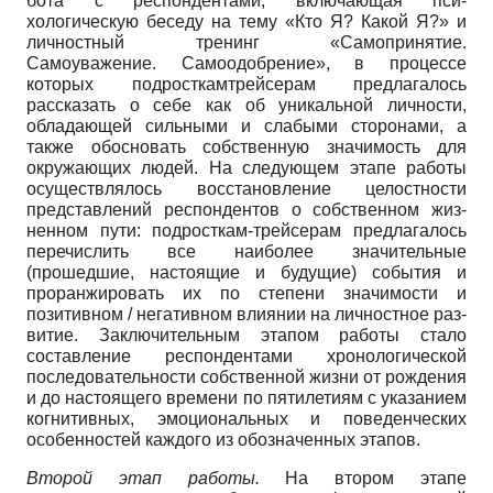
бота с респондентами, включающая пси­
хологическую беседу на тему «Кто Я? Какой Я?» и
личностный тренинг «Са­мопринятие.
Самоуважение. Самоодоб­рение», в процессе
которых подросткам­трейсерам предлагалось
рассказать о се­бе как об уникальной личности,
облада­ющей сильными и слабыми сторонами, а
также обосновать собственную значи­мость для
окружающих людей. На сле­дующем этапе работы
осуществлялось восстановление целостности
представ­лений респондентов о собственном жиз­
ненном пути: подросткам-трейсерам предлагалось
перечислить все наиболее значительные
(прошедшие, настоящие и будущие) события и
проранжировать их по степени значимости и
позитивном / негативном влиянии на личностное раз­
витие. Заключительным этапом работы стало
составление респондентами хро­нологической
последовательности соб­ственной жизни от рождения
и до насто­ящего времени по пятилетиям с указани­ем
когнитивных, эмоциональных и пове­денческих
особенностей каждого из обо­значенных этапов.
Второй этап работы.
На втором эта­пе