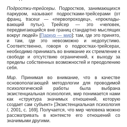
Подростки­-трейсеры
. Подростков, занимающихся
паркуром, называют под­ростками-трейсерами (от
франц. traceur — «первопроходец», «проклады­
вающий путь»). Трейсер — это «человек,
передвигающийся вне границ стандарт­но мыслящих
вокруг людей»
[
Паркур — мир
]
: там, где это принято,
и там, где это невозможно и недопустимо.
Соответственно, говоря о подростках-трейсерах,
необходимо при­нимать во внимание их стремление к
свободе и отсутствию ограничений, к выходу за
пределы собственных возмож­ностей и преодолению
себя.
Мир
. Принимая во внимание, что в качестве
основополагающей методоло­гии для проводимой
психологической работы была выбрана
экзистенциальная психология, мир понимается нами
как «структура значимых отношений, кото­рую
создает сам субъект»
[
Экзистенциальная психология
/, 2001
, с. 169]
. По­лучается, что мир человека можно
рас­сматривать в контексте его отношений со
значимыми другими.