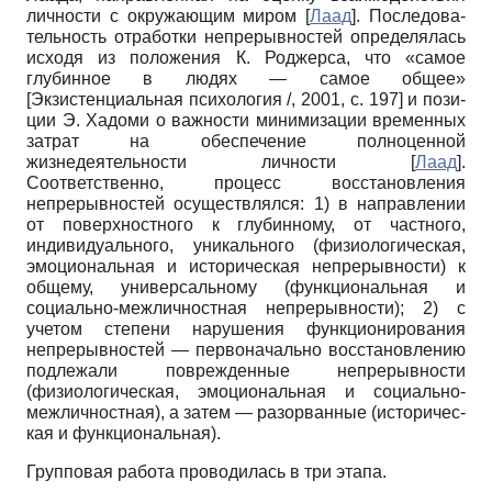
личности с окружающим миром
[
Лаад
]
. Последова­
тельность отработки непрерывностей определялась
исходя из положения К. Роджерса, что «самое
глубинное в лю­дях — самое общее»
[
Экзистенциальная психология /, 2001
, с. 197]
и пози­
ции Э. Хадоми о важности минимизации временных
затрат на обеспечение полно­ценной
жизнедеятельности личности
[
Лаад
]
.
Соответственно, процесс восстанов­ления
непрерывностей осуществлялся: 1) в направлении
от поверхностного к глубинному, от частного,
индивидуаль­ного, уникального (физиологическая,
эмоциональная и историческая непре­рывности) к
общему, универсальному (функциональная и
социально-межлич­ностная непрерывности); 2) с
учетом степени нарушения функционирования
непрерывностей — первоначально вос­становлению
подлежали поврежденные непрерывности
(физиологическая, эмо­циональная и социально-
межличност­ная), а затем — разорванные (историчес­
кая и функциональная).
Групповая работа проводилась в три этапа.