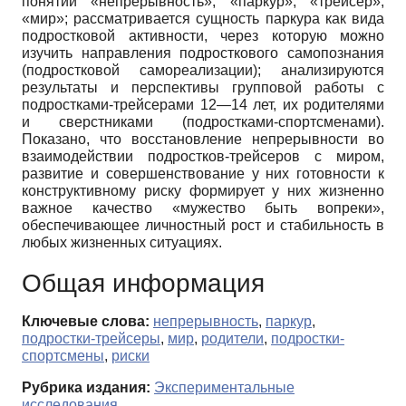
понятий «непрерывность», «паркур», «трейсер»,
«мир»; рассматривается сущность паркура как вида
подростковой активности, через которую можно
изучить направления подросткового самопознания
(подростковой самореализации); анализируются
результаты и перспективы групповой работы с
подростками-трейсерами 12—14 лет, их родителями
и сверстниками (подростками-спортсменами).
Показано, что восстановление непрерывности во
взаимодействии подростков-трейсеров с миром,
развитие и совершенствование у них готовности к
конструктивному риску формирует у них жизненно
важное качество «мужество быть вопреки»,
обеспечивающее личностный рост и стабильность в
любых жизненных ситуациях.
Общая информация
Ключевые слова:
непрерывность
,
паркур
,
подростки-трейсеры
,
мир
,
родители
,
подростки-
спортсмены
,
риски
Рубрика издания:
Экспериментальные
исследования