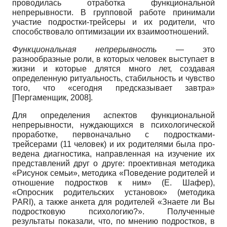
проводилась отработка функциональ­ной
непрерывности. В групповой работе принимали
участие подростки-трейсеры и их родители, что
способствовало опти­мизации их взаимоотношений.
Функциональная непрерывность
— это
разнообразные роли, в которых чело­век выступает в
жизни и которые длятся много лет, создавая
определенную риту­альность, стабильность и чувство
того, что «сегодня предсказывает завтра»
[
Пергаменщик, 2008
]
.
Для определения аспектов функцио­нальной
непрерывности, нуждающихся в психологической
проработке, первона­чально с подростками-
трейсерами (11 человек) и их родителями была про­
ведена диагностика, направленная на изучение их
представлений друг о друге: проективная методика
«Рисунок семьи», методика «Поведение родителей и
отно­шение подростков к ним» (Е. Шафер),
«Опросник родительских установок» (методика
PARI), а также анкета для ро­дителей «Знаете ли Вы
подростковую психологию?». Полученные
результаты показали, что, по мнению подростков, в