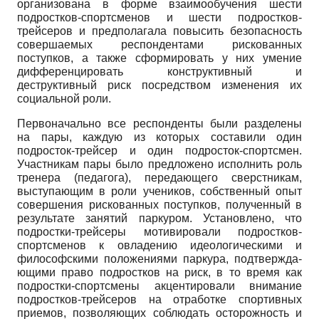
организована в форме взаимо­обучения шести
подростков-спортсме­нов и шести подростков-
трейсеров и предполагала повысить безопасность
со­вершаемых респондентами рискованных
поступков, а также сформировать у них умение
дифференцировать конструк­тивный и
деструктивный риск посредст­вом изменения их
социальной роли.
Первоначально все респонденты бы­ли разделены
на пары, каждую из кото­рых составили один
подросток-трейсер и один подросток-спортсмен.
Участни­кам пары было предложено исполнить роль
тренера (педагога), передающего сверстникам,
выступающим в роли уче­ников, собственный опыт
совершения рискованных поступков, полученный в
результате занятий паркуром. Установ­лено, что
подростки-трейсеры мотиви­ровали подростков-
спортсменов к овла­дению идеологическими и
философски­ми положениями паркура, подтвержда­
ющими право подростков на риск, в то время как
подростки-спортсмены акцен­тировали внимание
подростков-трейсе­ров на отработке спортивных
приемов, позволяющих соблюдать осторожность и