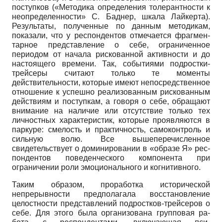
по­ступков («Методика определения толе­рантности к
неопределенности» С. Бад­нер, шкала Лайкерта).
Результаты, полу­ченные по данным методикам,
показали, что у респондентов отмечается фрагмен­
тарное представление о себе, ограничен­ное
периодом от начала рискованной ак­тивности и до
настоящего времени. Так, событиями подростки-
трейсеры счита­ют только те моменты
действительнос­ти, которые имеют непосредственное
от­ношение к успешно реализованным рис­кованным
действиям и поступкам, а го­воря о себе, обращают
внимание на на­личие или отсутствие только тех
лично­стных характеристик, которые проявля­ются в
паркуре: смелость и практич­ность, самоконтроль и
сильную волю. Все вышеперечисленное
свидетельству­ет о доминировании в «образе Я» рес­
пондентов поведенческого компонента при
ограничении роли эмоционального и когнитивного.
Таким образом, проработка истори­ческой
непрерывности предполагала восстановление
целостности представ­лений подростков-трейсеров о
себе. Для этого была организована групповая ра­