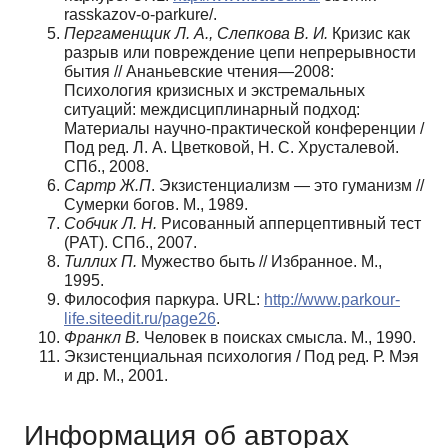
rasskazov-o-parkure/.
Пергаменщик Л. А., Слепкова В. И.
Кризис как
разрыв или повреждение цепи не­прерывности
бытия // Ананьевские чтения—2008:
Психология кризисных и экстре­мальных
ситуаций: междисциплинарный подход:
Материалы научно-практической конференции /
Под ред. Л. А. Цветковой, Н. С. Хрусталевой.
СПб., 2008.
Сартр Ж.­П
. Экзистенциализм — это гуманизм //
Сумерки богов. М., 1989.
Собчик Л. Н.
Рисованный апперцептивный тест
(РАТ). СПб., 2007.
Тиллих П.
Мужество быть // Избранное. М.,
1995.
Философия паркура. URL:
http://www.parkour-
life.siteedit.ru/page26
.
Франкл В.
Человек в поисках смысла. М., 1990.
Экзистенциальная психология / Под ред. Р. Мэя
и др. М., 2001.
Информация об авторах