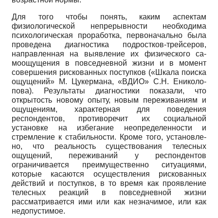
Для того чтобы понять, каким аспек­там
физиологической непрерывности необходима
психологическая проработ­ка, первоначально была
проведена диа­гностика подростков-трейсеров,
направ­ленная на выявление их физического са­
моощущения в повседневной жизни и в момент
совершения рискованных по­ступков («Шкала поиска
ощущений» М. Цукермана, «ВДИО» С.Н. Ениколо­
пова). Результаты диагностики показа­ли, что
открытость новому опыту, новым переживаниям и
ощущениям, характер­ная для поведения
респондентов, проти­воречит их социальной
установке на из­бегание неопределенности и
стремление к стабильности. Кроме того, установле­
но, что реальность существования теле­сных
ощущений, переживаний у респон­дентов
ограничивается преимуществен­но ситуациями,
которые касаются осу­ществления рискованных
действий и по­ступков, в то время как проявление
теле­сных реакций в повседневной жизни
рассматривается ими или как незначи­мое, или как
недопустимое.