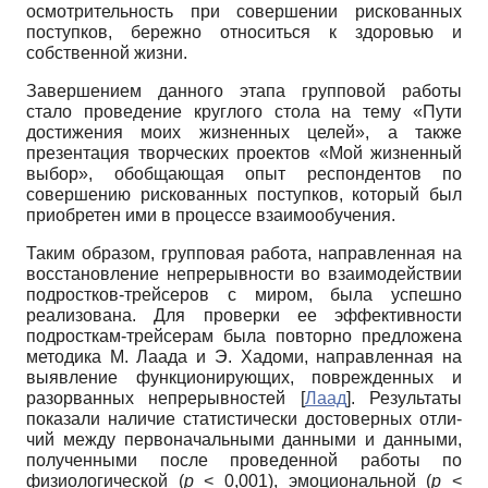
осмотрительность при совершении ри­скованных
поступков, бережно отно­ситься к здоровью и
собственной жизни.
Завершением данного этапа группо­вой работы
стало проведение круглого стола на тему «Пути
достижения моих жизненных целей», а также
презентация творческих проектов «Мой жизненный
выбор», обобщающая опыт респонден­тов по
совершению рискованных по­ступков, который был
приобретен ими в процессе взаимообучения.
Таким образом, групповая работа, направленная на
восстановление не­прерывности во взаимодействии
под­ростков-трейсеров с миром, была ус­пешно
реализована. Для проверки ее эффективности
подросткам-трейсерам была повторно предложена
методика М. Лаада и Э. Хадоми, направленная на
выявление функционирующих, по­врежденных и
разорванных непрерыв­ностей
[
Лаад
]
. Результаты
показали нали­чие статистически достоверных отли­
чий между первоначальными данными и данными,
полученными после прове­денной работы по
физиологической (
р
< 0,001), эмоциональной (
р
<