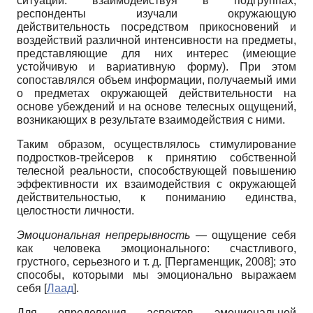
ситуации: взаимо­действуя в подгруппах,
респонденты изучали окружающую
действительность посредством прикосновений и
воздейст­вий различной интенсивности на пред­меты,
представляющие для них интерес (имеющие
устойчивую и вариативную форму). При этом
сопоставлялся объем информации, получаемый ими
о предме­тах окружающей действительности на
основе убеждений и на основе телесных ощущений,
возникающих в результате взаимодействия с ними.
Таким образом, осуществлялось сти­мулирование
подростков-трейсеров к принятию собственной
телесной реаль­ности, способствующей повышению
эф­фективности их взаимодействия с окру­жающей
действительностью, к понима­нию единства,
целостности личности.
Эмоциональная непрерывность
— ощущение себя
как человека эмоцио­нального: счастливого,
грустного, серь­езного и т. д.
[
Пергаменщик, 2008
]
; это
способы, которыми мы эмоционально выражаем
себя
[
Лаад
]
.
Для определения аспектов эмоцио­нальной