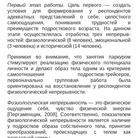
Первый этап работы
. Цель первого — создать
условия для формирования у ре­спондентов
адекватных представлений о себе, целостного
самоощущения, пони­мания трудностей и
преимуществ подро­сткового возраста. На данном
этапе осу­ществлялась отработка трех непрерыв­
ностей: физиологической (8 человек), эмоциональной
(3 человека) и историче­ской (14 человек).
Принимая во внимание, что занятия паркуром
стимулируют реализацию физического потенциала
личности и де­лают образ тела одним из критериев
са­моотношения подростков-трейсеров,
первоначально групповая работа была
ориентирована на восстановление у ре­спондентов
физиологической непре­рывности.
Физиологическая непрерывность
— это физическое
ощущение себя, чувство физической энергии
[
Пергаменщик, 2008
]
. Соответствен­но, показателем
физиологической не­прерывности является наличие
у подро­стков образа собственного тела, приня­тие
преобразований, происходящих с те­лом как
возрастной нормы.