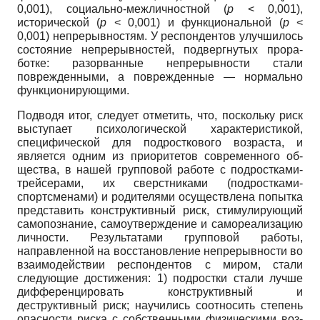
0,001), социально-межличностной (
р
< 0,001),
исторической (
р
< 0,001) и функцио­нальной (
р
<
0,001) непрерывностям. У респондентов улучшилось
состояние непрерывностей, подвергнутых прора­
ботке: разорванные непрерывнос­ти стали
поврежденными, а повреж­денные — нормально
функционирую­щими.
Подводя итог, следует отметить, что, поскольку риск
выступает психологиче­ской характеристикой,
специфической для подросткового возраста, и
является одним из приоритетов современного об­
щества, в нашей групповой работе с под­ростками-
трейсерами, их сверстниками (подростками-
спортсменами) и родите­лями осуществлена попытка
предста­вить конструктивный риск, стимулиру­ющий
самопознание, самоутверждение и самореализацию
личности. Результата­ми групповой работы,
направленной на восстановление непрерывности во
взаи­модействии респондентов с миром, ста­ли
следующие достижения: 1) подростки стали лучше
дифференцировать конст­руктивный и
деструктивный риск; на­учились соотносить степень
опасности риска с собственными физическими воз­