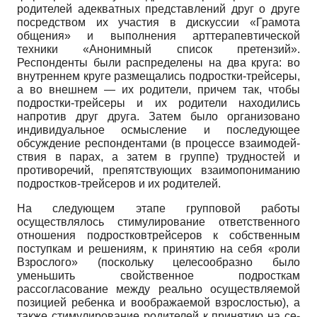
родителей адекват­ных представлений друг о друге
посред­ством их участия в дискуссии «Грамота
общения» и выполнения арттерапевти­ческой
техники «Анонимный список претензий».
Респонденты были распре­делены на два круга: во
внутреннем кру­ге размещались подростки-трейсеры,
а во внешнем — их родители, причем так, чтобы
подростки-трейсеры и их родите­ли находились
напротив друг друга. За­тем было организовано
индивидуальное осмысление и последующее
обсуждение респондентами (в процессе взаимодей­
ствия в парах, а затем в группе) труднос­тей и
противоречий, препятствующих взаимопониманию
подростков-трейсе­ров и их родителей.
На следующем этапе групповой рабо­ты
осуществлялось стимулирование от­ветственного
отношения подростков­трейсеров к собственным
поступкам и решениям, к принятию на себя «роли
Взрослого» (поскольку целесообразно было
уменьшить свойственное подрост­кам
рассогласование между реально осу­ществляемой
позицией ребенка и вооб­ражаемой взрослостью), а
также стиму­лирование родителей к принятию на се­