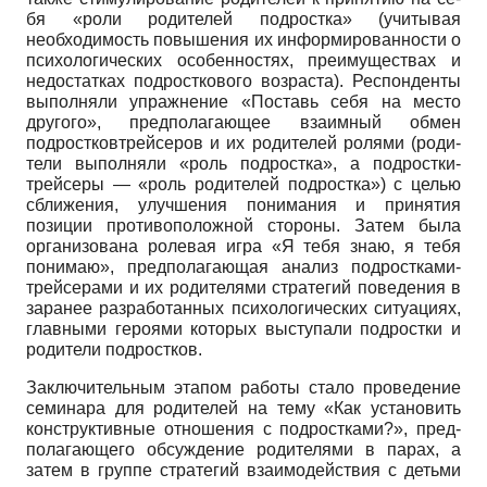
бя «роли родителей подростка» (учиты­вая
необходимость повышения их ин­формированности о
психологических особенностях, преимуществах и
недо­статках подросткового возраста). Рес­понденты
выполняли упражнение «По­ставь себя на место
другого», предпола­гающее взаимный обмен
подростков­трейсеров и их родителей ролями (роди­
тели выполняли «роль подростка», а подростки-
трейсеры — «роль родителей подростка») с целью
сближения, улуч­шения понимания и принятия
позиции противоположной стороны. Затем была
организована ролевая игра «Я тебя знаю, я тебя
понимаю», предполагающая ана­лиз подростками-
трейсерами и их роди­телями стратегий поведения в
заранее разработанных психологических ситуа­циях,
главными героями которых высту­пали подростки и
родители подростков.
Заключительным этапом работы ста­ло проведение
семинара для родителей на тему «Как установить
конструктив­ные отношения с подростками?», пред­
полагающего обсуждение родителями в парах, а
затем в группе стратегий взаи­модействия с детьми