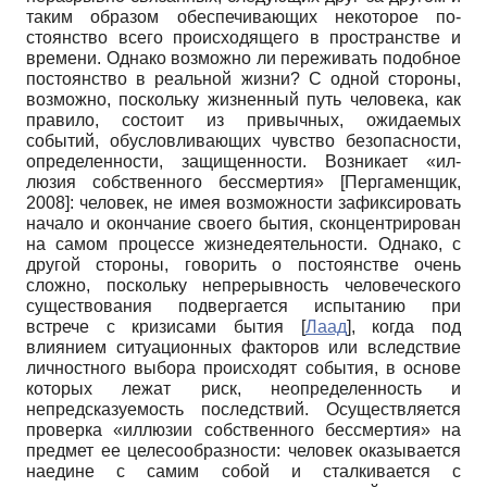
таким образом обеспечивающих некоторое по­
стоянство всего происходящего в прост­ранстве и
времени. Однако возможно ли переживать подобное
постоянство в ре­альной жизни? С одной стороны,
воз­можно, поскольку жизненный путь че­ловека, как
правило, состоит из привыч­ных, ожидаемых
событий, обусловлива­ющих чувство безопасности,
определен­ности, защищенности. Возникает «ил­
люзия собственного бессмертия»
[
Пергаменщик,
2008
]
: че­ловек, не имея возможности зафиксиро­вать
начало и окончание своего бытия, сконцентрирован
на самом процессе жизнедеятельности. Однако, с
другой стороны, говорить о постоянстве очень
сложно, поскольку непрерывность чело­веческого
существования подвергается испытанию при
встрече с кризисами бы­тия
[
Лаад
]
, когда под
влиянием ситуацион­ных факторов или вследствие
личност­ного выбора происходят события, в ос­нове
которых лежат риск, неопределен­ность и
непредсказуемость последствий. Осуществляется
проверка «иллюзии собственного бессмертия» на
предмет ее целесообразности: человек оказывается
наедине с самим собой и сталкивается с