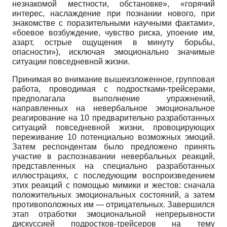
незнакомой местности, обста­новке», «горячий
интерес, наслаждение при познании нового, при
знакомстве с поразительными научными фактами»,
«боевое возбуждение, чувство риска, упоение им,
азарт, острые ощущения в минуту борьбы,
опасности»), исключая эмоционально значимые
ситуации по­вседневной жизни.
Принимая во внимание вышеизло­женное, групповая
работа, проводимая с подростками-трейсерами,
предполагала выполнение упражнений,
направленных на невербальное эмоциональное
реаги­рование на 10 предварительно разрабо­танных
ситуаций повседневной жизни, провоцирующих
переживание 10 потен­циально возможных эмоций.
Затем рес­пондентам было предложено принять
участие в распознавании невербальных реакций,
представленных на специально разработанных
иллюстрациях, с после­дующим воспроизведением
этих реак­ций с помощью мимики и жестов: снача­ла
положительных эмоциональных со­стояний, а затем
противоположных им — отрицательных. Завершился
этап отра­ботки эмоциональной непрерывности
дискуссией подростков-трейсеров на те­му