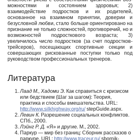
можностями и состоянием здоровья; 2)
взаимодействие подростков и их ро­дителей,
основанное на взаимном при­нятии, доверии и
безусловной любви, стало больше ориентировано на
призна­ние не только сложностей, противоре­чий, но и
возможностей подросткового возраста; 3)
увеличилось число подрост­ков (за счет подростков-
трейсеров), по­сещающих спортивные секции и
совер­шающих рискованные поступки только под
руководством профессиональных тренеров.
Литература
Лаад М., Хадоми Э.
Как справиться с кризисом
или бедствием (Шаг за шагом): Те­ория,
практика и способы вмешательства. URL:
http://www.silkhighway.org/ru/
stepGuide.aspx.
Левин К.
Разрешение социальных конфликтов.
СПб., 2000.
Лэйнг Р. Д.
«Я» и другие. М., 2002.
Паркур — мир без границ: Сборник рассказов о
паркуре. URL:
http://www.tra­ceur.ru/
sbornik-