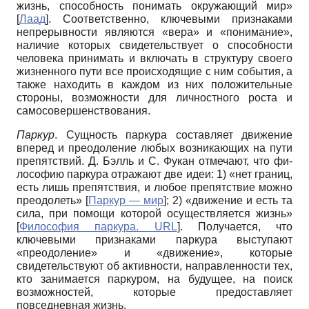
жизнь, спо­собность понимать окружающий мир»
[
Лаад
]
. Соответственно, ключевыми призна­ками
непрерывности являются «вера» и «понимание»,
наличие которых свиде­тельствует о способности
человека при­нимать и включать в структуру своего
жизненного пути все происходящие с ним события, а
также находить в каждом из них положительные
стороны, воз­можности для личностного роста и
само­совершенствования.
Паркур
. Сущность паркура составля­ет движение
вперед и преодоление лю­бых возникающих на пути
препятствий. Д. Бэлль и С. Фукан отмечают, что фи­
лософию паркура отражают две идеи: 1) «нет границ,
есть лишь препятствия, и любое препятствие можно
преодолеть»
[
Паркур — мир
]
; 2) «движение и есть та
сила, при по­мощи которой осуществляется жизнь»
[
Философия паркура. URL
]
. Получается, что
ключевыми призна­ками паркура выступают
«преодоление» и «движение», которые
свидетельствуют об активности, направленности тех,
кто занимается паркуром, на будущее, на по­иск
возможностей, которые предостав­ляет
повседневная жизнь.