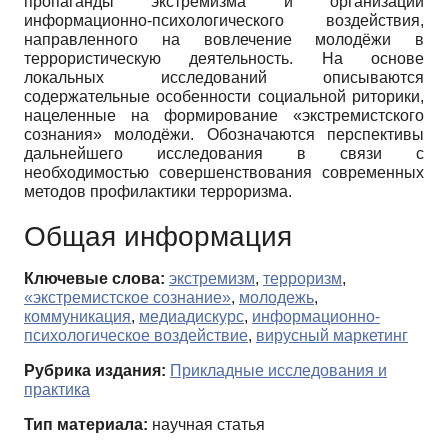
пропаганды экстремизма и организации
информационно-психологического воздействия,
направленного на вовлечение молодёжи в
террористическую деятельность. На основе
локальных исследований описываются
содержательные особенности социальной риторики,
нацеленные на формирование «экстремистского
сознания» молодёжи. Обозначаются перспективы
дальнейшего исследования в связи с
необходимостью совершенствования современных
методов профилактики терроризма.
Общая информация
Ключевые слова:
экстремизм
,
терроризм
,
«экстремистское сознание»
,
молодежь
,
коммуникация
,
медиадискурс
,
информационно-
психологическое воздействие
,
вирусный маркетинг
Рубрика издания:
Прикладные исследования и
практика
Тип материала:
научная статья