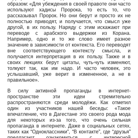
образом: «Для убеждения в своей правоте они часто
используют хадисы Пророка, то есть то, что
рассказывал Пророк. Но они берут и просто их не
полностью приводят, и получается, что смысл уже
другой, в их пользу. Наряду с этим искажают при
переводе с арабского выдержки из Корана.
Например, одно и то же слово имеет разное
значение в зависимости от контекста. Его переводят
вне соответствующего контексту смысла, и
получается интерпретация в их пользу. Также и в
своих лекциях берут цитаты, чуть-чуть изменяют,
толкуют так, как им надо. И часто человек, это
услышавший, уже верит в измененное, а не в
правильное».
В силу активной пропаганды в интернет-
пространстве эти идеи стремительно
распространяются среди молодёжи. Как отметил
один из участников нашей беседы: «Такое
впечатление, что в Дагестане это своего рода мода
для некоторых из-за того, что очень сильная
пропаганда в интернете. Даже в социальных сетях,
таких как “Одноклассники”, “В контакте”, где “друзья”
предлагают ознакомиться с интересной