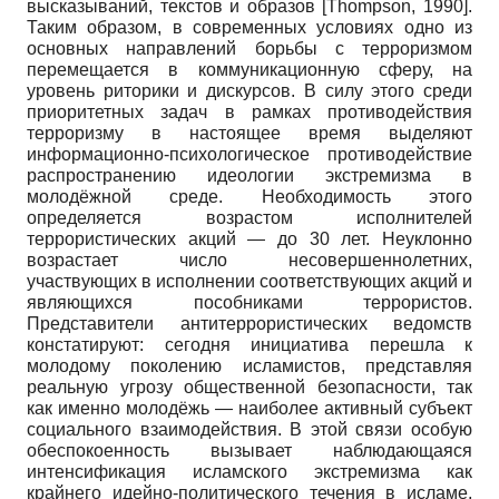
высказываний, текстов и образов
[
Thompson, 1990
]
.
Таким образом, в современных условиях одно из
основных направлений борьбы с терроризмом
перемещается в коммуникационную сферу, на
уровень риторики и дискурсов. В силу этого среди
приоритетных задач в рамках противодействия
терроризму в настоящее время выделяют
информационно-психологическое противодействие
распространению идеологии экстремизма в
молодёжной среде. Необходимость этого
определяется возрастом исполнителей
террористических акций — до 30 лет. Неуклонно
возрастает число несовершеннолетних,
участвующих в исполнении соответствующих акций и
являющихся пособниками террористов.
Представители антитеррористических ведомств
констатируют: сегодня инициатива перешла к
молодому поколению исламистов, представляя
реальную угрозу общественной безопасности, так
как именно молодёжь — наиболее активный субъект
социального взаимодействия. В этой связи особую
обеспокоенность вызывает наблюдающаяся
интенсификация исламского экстремизма как
крайнего идейно-политического течения в исламе,