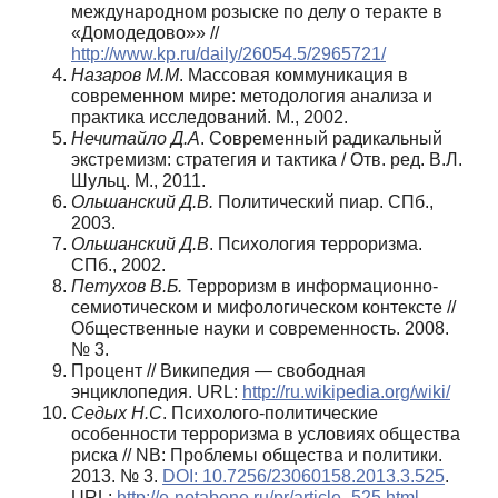
международном розыске по делу о теракте в
«Домодедово»» //
http://www.kp.ru/daily/26054.5/2965721/
Назаров М.М
. Массовая коммуникация в
современном мире: методология анализа и
практика исследований. М., 2002.
Нечитайло Д.А
. Современный радикальный
экстремизм: стратегия и тактика / Отв. ред. В.Л.
Шульц. М., 2011.
Ольшанский Д.В.
Политический пиар. СПб.,
2003.
Ольшанский Д.В
. Психология терроризма.
СПб., 2002.
Петухов В.Б.
Терроризм в информационно-
семиотическом и мифологическом контексте //
Общественные науки и современность. 2008.
№ 3.
Процент // Википедия — свободная
энциклопедия. URL:
http://ru.wikipedia.org/wiki/
Седых Н.С
. Психолого-политические
особенности терроризма в условиях общества
риска // NB: Проблемы общества и политики.
2013. № 3.
DOI: 10.7256/23060158.2013.3.525
.
URL:
http://e-notabene.ru/pr/article_525.html