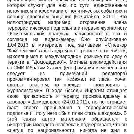
которая служит для них, по сути, единственным
источником информации о политических событиях и
вообще способом общения
[
Нечитайло, 2011
]
. Это
иллюстрируют, например, откровения члена
террористического подполья в интервью журналисту
«Комсомольской правды», записанного с его и
согласия на видеокамеру. Оно опубликовано
1.04.2013 в материале под заглавием «Спецкор
“Комсомолки” Александр Коц встретился с боевиком,
находящимся в международном розыске по делу о
теракте в “Домодедово”». Мотивы взаимодействия
со СМИ Ибрагим Хатуев (его фамилия изменена, что
следует из примечаний редактора)
прокомментировал так: «сбежал из леса, хочет
сдаться властям, но прежде — поговорить с
журналистами». В ходе беседы Ибрагим отрицает
свою причастность к теракту, произошедшему в
аэропорту Домодедово (24.01.2011), но не отрицает
факт своего пребывания в террористическом
подполье и что у него «был план стать шахидом». В
этой связи автор материала обращается к
биографии молодого человека и подчёркивает, что он
«ингуш по национальности, никогда не жил в