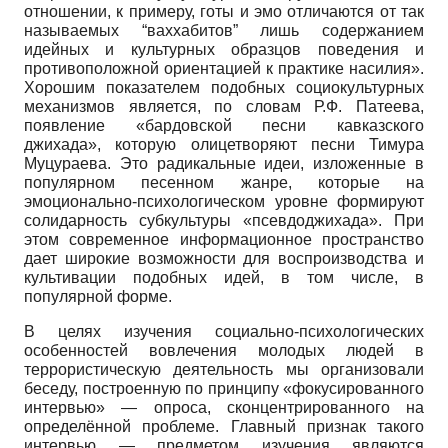
отношении, к примеру, готы и эмо отличаются от так
называемых “ваххабитов” лишь содержанием
идейных и культурных образцов поведения и
противоположной ориентацией к практике насилия».
Хорошим показателем подобных социокультурных
механизмов является, по словам Р.Ф. Патеева,
появление «бардовской песни кавказского
джихада», которую олицетворяют песни Тимура
Муцураева. Это радикальные идеи, изложенные в
популярном песенном жанре, которые на
эмоционально-психологическом уровне формируют
солидарность субкультуры «псевдоджи­хада». При
этом современное информационное пространство
дает широкие возможности для воспроизводства и
культивации подобных идей, в том числе, в
популярной форме.
В целях изучения социально-психологических
особенностей вовлечения молодых людей в
террористическую деятельность мы организовали
беседу, построенную по принципу «фокусированного
интервью» — опроса, сконцентрированного на
определённой проблеме. Главный признак такого
интервью — предметом изучения являются