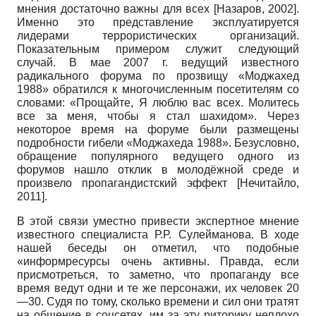
мнения достаточно важны для всех
[
Назаров, 2002
]
.
Именно это представление эксплуатируется
лидерами террористических организаций.
Показательным примером служит следующий
случай. В мае 2007 г. ведущий известного
радикального форума по прозвищу «Моджахед
1988» обратился к многочисленным посетителям со
словами: «Прощайте, Я люблю вас всех. Молитесь
все за меня, чтобы я стал шахидом». Через
некоторое время на форуме были размещены
подробности гибели «Моджахеда 1988». Безусловно,
обращение популярного ведущего одного из
форумов нашло отклик в молодёжной среде и
произвело пропагандистский эффект
[
Нечитайло,
2011
]
.
В этой связи уместно привести экспертное мнение
известного специалиста Р.Р. Сулейманова. В ходе
нашей беседы он отметил, что подобные
«информресурсы очень активны. Правда, если
присмотреться, то заметно, что пропаганду все
время ведут одни и те же персонажи, их человек 20
—30. Судя по тому, сколько времени и сил они тратят
на общение в соцсетях, им за эту риторику неплохо