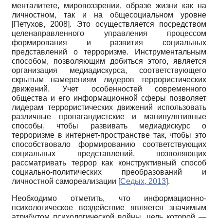
менталитете, мировоззрении, образе жизни как на
личностном, так и на общесоциальном уровне
[
Петухов, 2008
]
. Это осуществляется посредством
целенаправленного управления процессом
формирования и развития социальных
представлений о терроризме. Инструментальным
способом, позволяющим добиться этого, является
организация медиадискурса, соответствующего
скрытым намерениям лидеров террористических
движений. Учет особенностей современного
общества и его информационной сферы позволяет
лидерам террористических движений использовать
различные пропагандистские и манипу­лятивные
способы, чтобы развивать ме­диадискурс о
терроризме в интернет-пространстве так, чтобы это
способствовало формированию соответствующих
социальных представлений, позволяющих
рассматривать террор как конструктивный способ
социально-политических преобразований и
личностной самореализации
[
Седых, 2013
]
.
Необходимо отметить, что информационно-
психологическое воздействие является значимым
атрибутом психологической войны, цель которой —