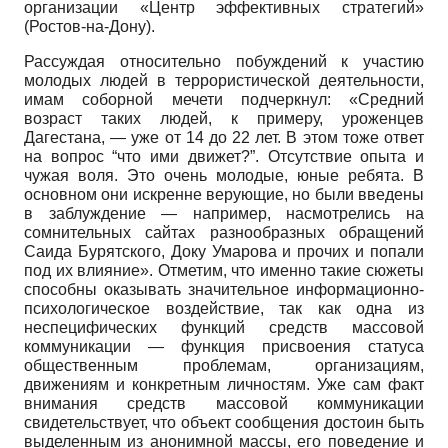
организации «Центр эффективных стратегий»
(Ростов-на-Дону).
Рассуждая относительно побуждений к участию
молодых людей в террористической деятельности,
имам соборной мечети подчеркнул: «Средний
возраст таких людей, к примеру, уроженцев
Дагестана, — уже от 14 до 22 лет. В этом тоже ответ
на вопрос “что ими движет?”. Отсутствие опыта и
чужая воля. Это очень молодые, юные ребята. В
основном они искренне верующие, но были введены
в заблуждение — например, насмотрелись на
сомнительных сайтах разнообразных обращений
Саида Бурятского, Доку Ума­рова и прочих и попали
под их влияние». Отметим, что именно такие сюжеты
способны оказывать значительное информационно-
психологическое воздействие, так как одна из
неспеци­фических функций средств массовой
коммуникации — функция присвоения статуса
общественным проблемам, организациям,
движениям и конкретным личностям. Уже сам факт
внимания средств массовой коммуникации
свидетельствует, что объект сообщения достоин быть
выделенным из анонимной массы, его поведение и