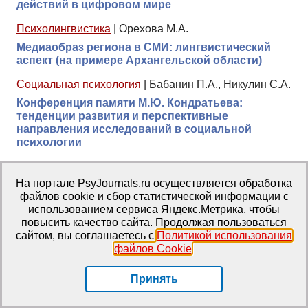
действий в цифровом мире
Психолингвистика
|
Орехова М.А.
Медиаобраз региона в СМИ: лингвистический
аспект (на примере Архангельской области)
Социальная психология
|
Бабанин П.А., Никулин С.А.
Конференция памяти М.Ю. Кондратьева:
тенденции развития и перспективные
направления исследований в социальной
психологии
Социальная психология
|
Белинская Е.П.
На портале PsyJournals.ru осуществляется обработка
Счастье как индивидуальное переживание и
файлов cookie и сбор статистической информации с
идеологический императив
использованием сервиса Яндекс.Метрика, чтобы
повысить качество сайта. Продолжая пользоваться
ТОП-20 статей
сайтом, вы соглашаетесь с
Политикой использования
ТОП-20 книг
файлов Cookie
.
База знаний
Принять
Проекты PsyJournals.ru
История журналов МГППУ