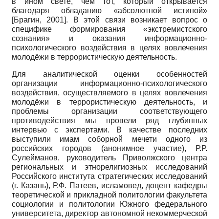
в ином свете, чем тот, который открывается
благодаря обладанию «абсолютной истиной»
[
Брагин, 2001
]
. В этой связи возникает вопрос о
специфике формирования «экстремистского
сознания» и оказания информационно-
психологического воздействия в целях вовлечения
молодёжи в террористическую деятельность.
Для аналитической оценки особенностей
организации информационно-психологического
воздействия, осуществляемого в целях вовлечения
молодёжи в террористическую деятельность, и
проблемы организации соответствующего
противодействия мы провели ряд глубинных
интервью с экспертами. В качестве последних
выступили имам соборной мечети одного из
российских городов (анонимное участие), Р.Р.
Сулейма­нов, руководитель Приволжского центра
региональных и этнорелигиозных исследований
Российского института стратегических исследований
(г. Казань), Р.Ф. Патеев, исламовед, доцент кафедры
теоретической и прикладной политологии факультета
социологии и политологии Южного федерального
университета, директор автономной некоммерческой