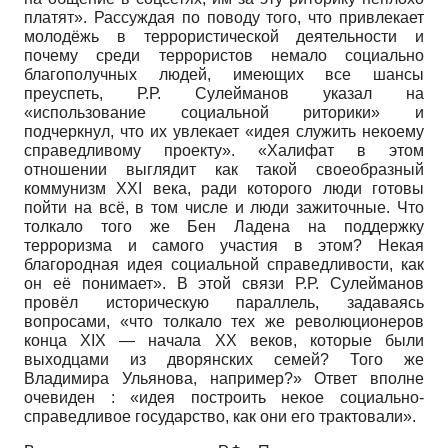
платят». Рассуждая по поводу того, что привлекает
молодёжь в террористической деятельности и
почему среди террористов немало социально
благополучных людей, имеющих все шансы
преуспеть, Р.Р. Сулей­манов указал на
«использование социальной риторики» и
подчеркнул, что их увлекает «идея служить некоему
справедливому проекту». «Халифат в этом
отношении выглядит как такой своеобразный
коммунизм XXI века, ради которого люди готовы
пойти на всё, в том числе и люди зажиточные. Что
толкало того же Бен Ладена на поддержку
терроризма и самого участия в этом? Некая
благородная идея социальной справедливости, как
он её понимает». В этой связи Р.Р. Сулейманов
провёл историческую параллель, задаваясь
вопросами, «что толкало тех же революционеров
конца XIX — начала XX веков, которые были
выходцами из дворянских семей? Того же
Владимира Ульянова, например?» Ответ вполне
очевиден : «идея построить некое социально-
справедливое государство, как они его трактовали».