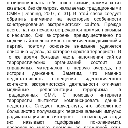
позиционировать себя точно такими, какими хотят
казаться, без фильтров, налагаемых традиционными
СМИ»
[
Denning, 2007
, с. 31]
. В этой связи следует
обратить внимание на некоторые особенности
конструирования экстремистских сайтов. Прежде
всего, на них нечасто встречаются прямые призывы
к насилию. Они выстроены преимущественно по
модели сайтов легитимных политических движений и
партий, поэтому основное внимание уделяется
описанию «дела», за которое борются террористы. В
то же время большая часть наполнения сайтов
террористических организаций состоит из
справочных материалов, в первую очередь, по
истории движения. Заметим, что именно
недостаточность освещения идеологического
контекста экстремистской деятельности отличает
медийные репрезентации терроризма в
традиционных СМИ. С помощью интернета
террористы пытаются компенсировать данный
недостаток. Следует подчеркнуть, что абсолютное
большинство получающих первоначальный импульс
ра­дикализации через интернет — это молодые люди
(их называют «цифровым поколением»),
проводящие много времени во всемирной сети,