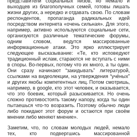
представители социальных низов, но немало и
выходцев из благополучных семей, готовы лишать
жизни других, а нередко и отдавать свою. По словам
респондентов, пропаганда радикальных идей
посредством интернета «очень сильная». Для этого,
например, активно используются социальные сети,
организуются различные тематические форумы,
одним словом, ведутся массированные
информационные атаки. Это ярко иллюстрирует
следующее высказывание: «Те, кто исповедуют
традиционный ислам, стараются не вступать с ними
в споры. Во-первых, потому что их много, а ты один.
Они сразу начинают “закидывать” литературой,
ссылками на видеолекции, на утверждения “учёных”
и других якобы компетентных лиц. Потом смотришь,
например, в
google,
кто этот человек, и оказывается,
что это боевик, который разыскивается. Но очень
сложно противостоять такому напору, когда ты один
пытаешься что-то возразить. Поэтому обычно люди
либо покидают этот форум и остаются при своём
мнении либо меняют мнение».
Заметим, что, по словам молодых людей, немало
тех, кто подвергшись массированной