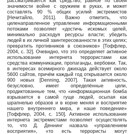
рассматривается как средство, равное по своей
значимости войне с оружием в руках, и может
составлять 90 % общих усилий экстремистов
[
Нечитайло, 2011
]
. Важно отметить, что
целенаправленное управление информационными
потоками позволяет «достичь искомых целей,
минимально расходуя ресурсы власти; убедить
людей в их личной заинтересованности в этих целях;
превратить противников в союзников»
[
Тоффлер,
2004
, с. 32]
. Очевидно, что это определяет активное
использование интернета террористами как
средства коммуникации, пропаганды, вербовки. Так,
в интересах всемирного джихада действует около
5600 сайтов, причём каждый год открывается около
900 новых
[
Denning, 2007
]
. Такая активность,
безусловно, имеет определённые цели,
продиктованные тем, что «информационная бомба
взрывается в самой гуще людей, осыпая как
шрапнелью образов и в корне меняя и восприятие
нашего внутреннего мира, и наше поведение»
[
Тоффлер, 2004
, с. 150]
. Активное использование
интернета экстремистами позволяет осуществлять
то, что Д. Деннинг назвала «управлением
восприятия», «то есть террористы могут