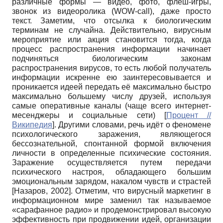
различные формы — видео, фото, флеш-игры,
звонок из видеоролика
(WOW-call),
даже просто
текст. Заметим, что отсылка к биологическим
терминам не случайна. Действительно, вирусным
мероприятие или акция становится тогда, когда
процесс распространения информации начинает
подчиняться биологическим законам
распространения вирусов, то есть любой получатель
информации искренне ею заинтересовывается и
проникается идеей передать её максимально быстро
максимально большему числу друзей, используя
самые оперативные каналы (чаще всего интернет-
месенджеры и социальные сети)
[
Процент //
Википедия
]
. Другими словами, речь идёт о феномене
психологического заражения, являющегося
бессознательной, спонтанной формой включения
личности в определенные психические состояния.
Заражение осуществляется путем передачи
психического настроя, обладающего большим
эмоциональным зарядом, накалом чувств и страстей
[
Назаров, 2002
]
. Отметим, что вирусный маркетинг в
информационном мире заменил так называемое
«сарафанное радио» и продемонстрировал высокую
эффективность при продвижении идей, организации