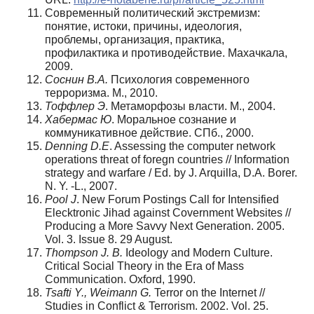
Современный политический экстремизм:
понятие, истоки, причины, идеология,
проблемы, организация, практика,
профилактика и противодействие. Махачкала,
2009.
Соснин В.А.
Психология современного
терроризма. М., 2010.
Тоффлер Э
. Метаморфозы власти. М., 2004.
Хабермас Ю
. Моральное сознание и
коммуникативное действие. СПб., 2000.
Denning D.E
. Assessing the computer network
operations threat of foregn countries // Information
strategy and warfare / Ed. by J. Arquilla, D.A. Borer.
N. Y. -L., 2007.
Pool J
. New Forum Postings Call for Intensified
Elecktronic Jihad against Covernment Websites //
Producing a More Savvy Next Generation. 2005.
Vol. 3. Issue 8. 29 August.
Thompson J. В.
Ideology and Modern Culture.
Critical Social Theory in the Era of Mass
Communication. Oxford, 1990.
Tsafti Y., Weimann G.
Terror on the Internet //
Studies in Conflict & Terrorism. 2002. Vol. 25.