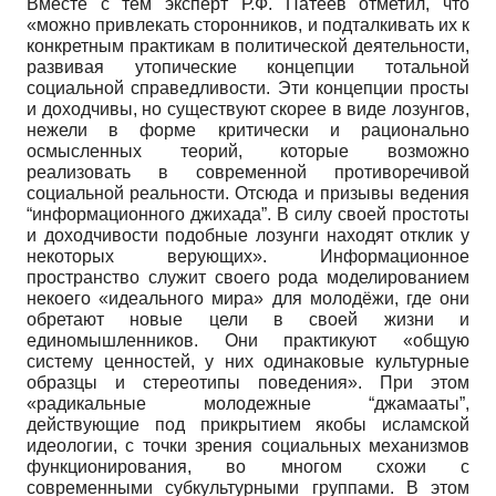
Вместе с тем эксперт Р.Ф. Патеев отметил, что
«можно привлекать сторонников, и подталкивать их к
конкретным практикам в политической деятельности,
развивая утопические концепции тотальной
социальной справедливости. Эти концепции просты
и доходчивы, но существуют скорее в виде лозунгов,
нежели в форме критически и рационально
осмысленных теорий, которые возможно
реализовать в современной противоречивой
социальной реальности. Отсюда и призывы ведения
“информационного джихада”. В силу своей простоты
и доходчивости подобные лозунги находят отклик у
некоторых верующих». Информационное
пространство служит своего рода моделированием
некоего «идеального мира» для молодёжи, где они
обретают новые цели в своей жизни и
единомышленников. Они практикуют «общую
систему ценностей, у них одинаковые культурные
образцы и стереотипы поведения». При этом
«радикальные молодежные “джамааты”,
действующие под прикрытием якобы исламской
идеологии, с точки зрения социальных механизмов
функционирования, во многом схожи с
современными субкультурными группами. В этом