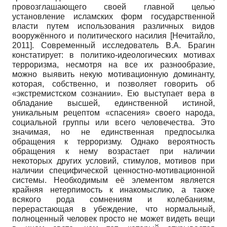
провозглашающего своей главной целью
установление исламских форм государственной
власти путем использования различных видов
вооружённого и политического насилия
[
Нечитайло,
2011
]
. Современный исследователь В.А. Брагин
констатирует: в политико-идеологических мотивах
терроризма, несмотря на все их разнообразие,
можно выявить некую мотива­ционную доминанту,
которая, собственно, и позволяет говорить об
«экстремистском сознании». Ею выступает вера в
обладание высшей, единственной истиной,
уникальным рецептом «спасения» своего народа,
социальной группы или всего человечества. Это
значимая, но не единственная предпосылка
обращения к терроризму. Однако вероятность
обращения к нему возрастает при наличии
некоторых других условий, стимулов, мотивов при
наличии специфической ценностно-мотивационной
системы. Необходимым её элементом является
крайняя нетерпимость к инакомыслию, а также
всякого рода сомнениям и колебаниям,
перерастающая в убеждение, что нормальный,
полноценный человек просто не может видеть вещи