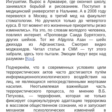
Ингушетии. Вырос в Армавире, где окончил школу,
занимался борьбой и рисованием. Поступил в
медицинский университет в Нальчике. А в 2008 году
перевелся в Москву, в третий мед на факультет
стоматологии. Но доучился только до четвертого
курса. В тот момент его жизненные приоритеты резко
изменились». На это, по словам молодого человека,
повлиял интернет. «Проповеди Саида Бурятского,
других шейхов. Тот же Абдулла Азан — шейх
джихада из Афганистана. Смотрел видео
моджахедов. Читал статьи в СМИ — тут этого
забрали, здесь того пытали. Эмоции берут верх над
разумом»
[
Коц
]
.
Подчеркнём, что в современных условиях цели
террористических актов часто достигаются путём
информационно­психологического воздействия на
лиц, не являющихся непосредственными жертвами
насилия. Неотъемлемая важнейшая часть
террористического процесса, по мнению В.Б.
Петухова, — террофония, которая не только
фиксирует социокультурную адаптацию терроризма
в массовом общественном сознании, но и запускает
механизм психологических изменений в