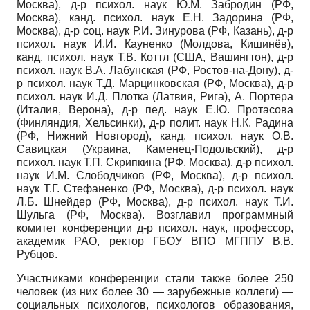
Москва), д-р психол. наук Ю.М. Забро­дин (РФ,
Москва), канд. психол. наук Е.Н. Задорина (РФ,
Москва), д-р соц. наук Р.И. Зинурова (РФ, Казань), д-р
психол. наук И.И. Кауненко (Молдова, Кишинёв),
канд. психол. наук Т.В. Коттл (США, Вашингтон), д-р
психол. наук В.А. Лабунская (РФ, Ростов-на-Дону), д-
р психол. наук Т.Д. Марцинковская (РФ, Москва), д-р
психол. наук И.Д. Плотка (Латвия, Рига), А. Портера
(Италия, Верона), д-р пед. наук Е.Ю. Протасова
(Финляндия, Хельсинки), д-р полит. наук Н.К. Радина
(РФ, Нижний Новгород), канд. психол. наук О.В.
Савицкая (Украина, Каменец-Подольский), д-р
психол. наук Т.П. Скрип­кина (РФ, Москва), д-р психол.
наук И.М. Слободчиков (РФ, Москва), д-р психол.
наук Т.Г. Стефаненко (РФ, Москва), д-р психол. наук
Л.Б. Шнейдер (РФ, Москва), д-р психол. наук Т.И.
Шульга (РФ, Москва). Возглавил программный
комитет конференции д-р психол. наук, профессор,
академик РАО, ректор ГБОУ ВПО МГППУ В.В.
Рубцов.
Участниками конференции стали также более 250
человек (из них более 30 — зарубежные коллеги) —
социальных психологов, психологов образования,