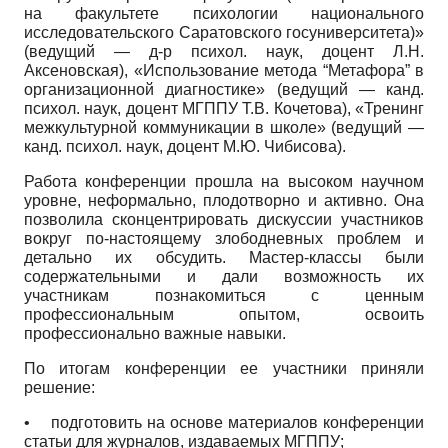
на факультете психологии национального
исследовательского Саратовского госуниверситета)»
(ведущий — д-р психол. наук, доцент Л.Н.
Аксеновская), «Использование метода “Метафора” в
организационной диагностике» (ведущий — канд.
психол. наук, доцент МГППУ Т.В. Коче­това), «Тренинг
межкультурной коммуникации в школе» (ведущий —
канд. психол. наук, доцент М.Ю. Чибисова).
Работа конференции прошла на высоком научном
уровне, неформально, плодотворно и активно. Она
позволила сконцентрировать дискуссии участников
вокруг по-настоящему злободневных проблем и
детально их обсудить. Мастер-классы были
содержательными и дали возможность их
участникам познакомиться с ценным
профессиональным опытом, освоить
профессионально важные навыки.
По итогам конференции ее участники приняли
решение:
•
подготовить на основе материалов конференции
статьи для журналов, издаваемых МГППУ;