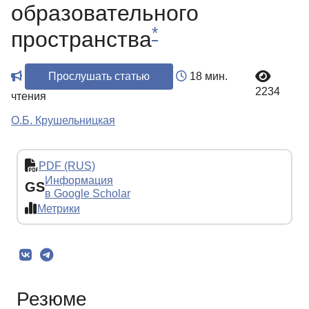
образовательного
*
пространства
Прослушать статью
18 мин.
2234
чтения
О.Б. Крушельницкая
PDF (RUS)
Информация
GS
в Google Scholar
Метрики
Резюме