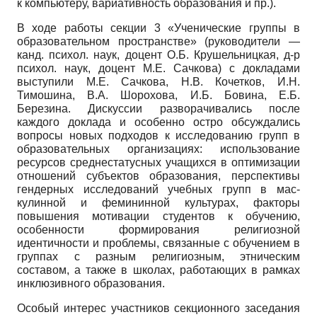
к компьютеру, вариативность образования и пр.).
В ходе работы секции 3 «Ученические группы в
образовательном пространстве» (руководители —
канд. психол. наук, доцент О.Б. Крушельницкая, д-р
психол. наук, доцент М.Е. Сачкова) с докладами
выступили М.Е. Сачкова, Н.В. Ко­четков, И.Н.
Тимошина, В.А. Шорохова, И.Б. Бовина, Е.Б.
Березина. Дискуссии разворачивались после
каждого доклада и особенно остро обсуждались
вопросы новых подходов к исследованию групп в
образовательных организациях: использование
ресурсов среднестатусных учащихся в оптимизации
отношений субъектов образования, перспективы
гендер­ных исследований учебных групп в мас­
кулинной и фемининной культурах, факторы
повышения мотивации студентов к обучению,
особенности формирования религиозной
идентичности и проблемы, связанные с обучением в
группах с разным религиозным, этническим
составом, а также в школах, работающих в рамках
инклюзивного образования.
Особый интерес участников секционного заседания