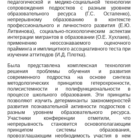
педагогической и медико-социальной технологии
сопровождения подростков с разным уровнем
образовательного ресурса (Г.С. Остапенко),
непрерывному образованию в контексте
профессионального и личностного развития (Е.Ю.
Литвино­ва), социально-психологическим аспектам
интеграции мигрантов в образовании (О.Е. Хухлаев),
применению нео­сознаваемого оценочного
прайминга и имплицитного ассоциативного теста при
изучении аттитюдов (И.Д. Плотка).
Была представлена комплексная технология
решения проблемы обучения и развития
современного подростка на основе синтеза
методологических принципов гетерохронности,
полисистемности и полифункциональности в
процессе школьного образования. Эти принципы
позволяют изучить детерминанты закономерностей
развития познавательной активности подростков с
разным уровнем образовательного ресурса.
Участники конференции отметили, что
непрерывность становится основополагающим
принципом системы образования,
провозглашающим необходимость участия в нем