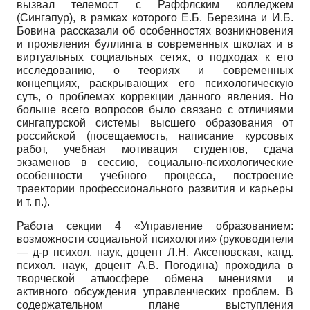
вызвал телемост с Раффлским колледжем
(Сингапур), в рамках которого Е.Б. Березина и И.Б.
Бо­вина рассказали об особенностях возникновения
и проявления буллинга в современных школах и в
виртуальных социальных сетях, о подходах к его
исследованию, о теориях и современных
концепциях, раскрывающих его психологическую
суть, о проблемах коррекции данного явления. Но
больше всего вопросов было связано с отличиями
сингапурской системы высшего образования от
российской (посещаемость, написание курсовых
работ, учебная мотивация студентов, сдача
экзаменов в сессию, социально-психологические
особенности учебного процесса, построение
траектории профессионального развития и карьеры
и т. п.).
Работа секции 4 «Управление образованием:
возможности социальной психологии» (руководители
— д-р психол. наук, доцент Л.Н. Аксеновская, канд.
психол. наук, доцент А.В. Погодина) проходила в
творческой атмосфере обмена мнениями и
активного обсуждения управленческих проблем. В
содержательном плане выступления