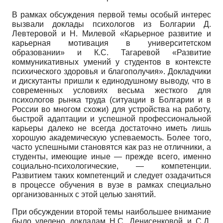
В рамках обсуждения первой темы особый интерес
вызвали доклады психологов из Болгарии Д.
Левтеровой и Н. Милевой «Карьерное развитие и
карьерная мотивация в университетском
образовании» и К.С. Тагаревой «Развитие
коммуникативных умений у студентов в контексте
психического здоровья и благополучия». Докладчики
и дискутан­ты пришли к единодушному выводу, что в
современных условиях весьма жесткого для
психологов рынка труда (ситуации в Болгарии и в
России во многом схожи) для устройства на работу,
быстрой адаптации и успешной профессиональной
карьеры далеко не всегда достаточно иметь лишь
хорошую академическую успеваемость. Более того,
часто успешными становятся как раз не отличники, а
студенты, имеющие иные — прежде всего, именно
социально-психологические, — компетенции.
Развитием таких компетенций и следует озадачиться
в процессе обучения в вузе в рамках специально
организованных с этой целью занятий.
При обсуждении второй темы наибольшее внимание
было уделено докладам Н.С. Денисенковой и С.Д.