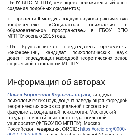
ГБОУ ВПО МГППУ, имеющего положительный опыт
создания подобных документов;
•
провести II международную научно-практическую
конференцию «Социальная психология в
образовательном пространстве» в ГБОУ ВПО
МГППУ осенью 2015 года.
О.Б. Крушельницкая, председатель оргкомитета
конференции, кандидат психологических наук,
доцент, заведующая кафедрой теоретических основ
социальной психологии МГППУ
Информация об авторах
Ольга Борисовна Крушельницкая,
кандидат
психологических наук, доцент, заведующая кафедрой
теоретических основ социальной психологии
факультета социальной психологии, Московский
государственный психолого-педагогический
университет (ФГБОУ ВО МГППУ), Москва,
Российская Федерация, ORCID:
https://orcid.org/0000-
0002-0762-6925
, e-mail: krushelnickayaob@mgppu.ru