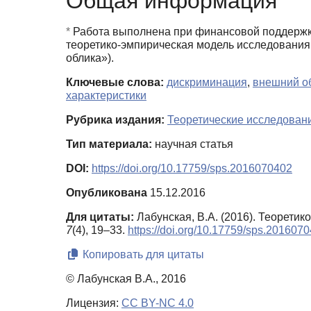
Общая информация
*
Работа выполнена при финансовой поддержке
теоретико-эмпирическая модель исследования
облика»).
Ключевые слова:
дискриминация
,
внешний о
характеристики
Рубрика издания:
Теоретические исследован
Тип материала:
научная статья
DOI:
https://doi.org/10.17759/sps.2016070402
Опубликована
15.12.2016
Для цитаты:
Лабунская, В.А. (2016). Теорети
7
(4), 19–33.
https://doi.org/10.17759/sps.201607
Копировать для цитаты
© Лабунская В.А., 2016
Лицензия:
CC BY-NC 4.0