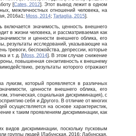
аботу
[
Cates, 2012
]
. Этот вывод лежит в одном
ьных, межличностных отношений человека, на
ая, 2016а1
;
Moss, 2014
;
Tartaglia, 2015
]
.
 включается значимость, ценность внешнего
одит в жизни человека, и рассматриваемая как
значимости и ценности внешнего облика, его
ны, результаты исследований, указывающие на
нь тревоги, беспокойства, депрессии, которые
а и т. д.
[
Moss, 2014
]
. В этом случае снижение
стороны, повышенная сензитивность к внешнему
аимодействию, результаты которого отражают
на лукизм, который проявляется в различных
значимости, ценности внешнего облика, его
зм, этническая, социальная дискриминация), с
сприятию себя и Другого. В отличие от многих
ей осуществляется на основе характеристик,
ение к таким проявлениям дискриминации, как
их видов дискриминации, поскольку пусковым
 или группы людей
[
Лабунская, 2016
;
Лабунская,