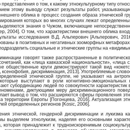
о представления о том, к какому этнокультурному типу отно
нием этому выводу служат результаты работ, указывающи
внешнего облика в процесс создания образа этнической гр
мирования которых во многих случаях лежат определенны
 выделяются знания о Чужом, включающие непосредственн
р, 2004
]
. О том, что характеристики внешнего облика вхо
езультаты исследования В.Д. Альперович
[
Альперович, 201
ированы в позитивных и негативных зооморфных метафорах.
т подразделить социальные и этнические группы на «видим
риминации говорят также распространенные в политическ
сочетаний, как «лица кавказской национальности», «лица
ые общественные круги демонстрируют такой вид «кокетст
, ксенофобия, дискриминация, 2013
]
. Употребляемые слово
ределенной этнической группе, не указывают на антроп
 которые выступают в роли когнитивно-эмоциональных
вают субординацию людей по совокупности характеристик
еноменами, диктующими меру дискриминационного поведе
лает вывод о том, что расширяются сферы проявления этно
 на территории Европы
[
Погонцева, 2016
]
. Актуализация эт
елей определенных регионов
[
Kosic, 2006
]
.
ения этнической, гендерной дискриминации и лукизма к
 мы выделяем этнолукизм
,
наделяя его основными характер
, которая принадлежит к трудноискоренимым социокульту