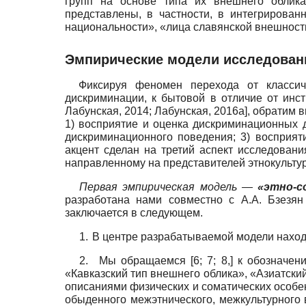
групп на основе типа их внешнего облика
представлены, в частности, в интегрирован
национальности», «лица славянской внешности»
Эмпирические модели исследован
Фиксируя феномен перехода от класси
дискриминации, к бытовой в отличие от инс
Лабунская, 2014
;
Лабунская, 2016а
]
, обратим 
1) восприятие и оценка дискриминационных 
дискриминационного поведения; 3) восприя
акцент сделан на третий аспект исследован
направленному на представителей этнокульту
Первая эмпирическая модель —
«эт­но-
разработана нами совместно с А.А. Бзезя
заключается в следующем.
1.
В центре разрабатываемой модели нахо
2.
Мы обращаемся [6; 7; 8,] к обозначе
«Кавказский тип внешнего облика», «Азиатский
описаниями физических и соматических особен
обыденного межэтнического, межкультурного