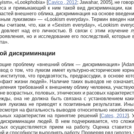
yism
», «
Lookphobia
»
[
Cavico , 2012
;
Jawahar, 2005
]
,
не гово
еса и примыкающий к ним такой вид дискриминации, как
стей внешнего облика, дискриминация на основе введения
невным лукизмом» —
«
Lookism
everyday
».
Термин введен на
мы считаем, что, как и
«
Sexism
everyday
», «
Lookism
every
, довлеет над его личностью. В связи с этим изучение 
оявления, но и исследование его последствий, которые 
та».
кой дискриминации
ающие проблему «внешний облик — дискриминация»
[
Adam
ывод о том, что лукизм имеет культурно-исторические кор
институтов, что предвзятость, предрассудки, в основе ко
«факт жизни людей». Наличие таких выводов не означает,
еделения требований к внешнему облику человека, участву
не возрастных, половых, этнических и расовых характерис
ежды, она не должна быть связана с установлением каки
ния лукизма не приводят к позитивным результатам. Ины
есмотря на фатальность выводов относительно неизбежно
льных характеристик на принятие решений
[
Cates, 2012
]
. 
 дискриминации людей. В нем подчеркивается, что сложи
орых осуществляется прием на работу. Оценка ставится
ний и способности выполнять работу. Проверяя ряд гипотез,