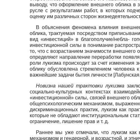
выводу, что оформление внешнего облика в 
русле с результатами работ, в которых под
оценку им различных сторон жизнедеятельнос
В объяснения феномена влияния внешнего
облика, трактуемая посредством приписывания
вид «инвестиций» в благополучие/небла- го
инвестиционной силы в понимание распростра
то, что с возрастанием значимости внешнего 
определяют направление переработки появля
роли лукизма происходит за счет изменения з
облику обусловлена стремлением человека к
важнейшие задачи бытия личности
[
Лабунская
Новизна нашей трактовки лукизма
закл
социально-культурных контекстах взаимоде
«инвестиционной» силы, связей внешнего обли
общепси­хологическим механизмом, выраженным
дискриминационных практик, лукизм как пра
которые не обладают институциональным стат
ограничение, лишение прав и т. д.
Раннее мы уже отмечали, что лукизм как 
механизмом и гендерной, и возрастной, и этн