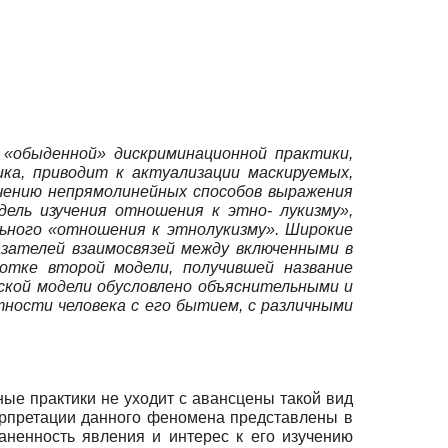
«обыденной» дискриминационной практики,
ка, приводит к актуализации маскируемых,
чению непрямо­линейных способов выражения
дель изучения отношения к этно- лукизму»,
льного «отношения к этнолукизму». Широкие
азателей взаимосвязей между включенными в
отке второй модели, получившей название
ской модели обусловлено объяснительными и
ности человека с его бытием, с различными
ные практики не уходит с авансцены такой вид
ерпретации данного феномена представлены в
раненность явления и интерес к его изучению