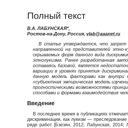
Полный текст
В.А. ЛАБУНСКАЯ*,
Ростов-на-Дону, Россия,
vlab
@
aaanet
.
ru
В статье утверждается, что запрет 
направленной на представителей этно-к
скрываемых форм данного вида дискримин
этнолукизма. Ранее разработанная автор
оставаясь базовой, является недостато
вариации в уровнях принятия дискримина
данную модель факторами как внутри и
«субъектная эмпирическая модель изучен
прогностическими возможностями принцип
способами и формами взаимодействия чело
Введение
В последнее время в публикациях отмечает
дискриминации, как лукизм — преследование
ряде работ
[
Бзезян, 2012
;
Лабунская, 2014
;