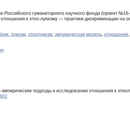
 Российского гуманитарного научного фонда (проект №16-
 отношения к этно-лукизму — практики дискриминации на 
блик
,
лукизм
,
этнолукизм
,
эмпирическая модель
,
отношение
ия
ко-эмпирические подходы к исследованию отношения к этнол
0402