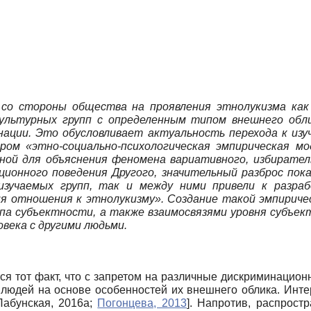
со стороны общества на проявления этнолукизма как 
ультурных групп с определенным типом внешнего обли
ации. Это обусловливает актуальность перехода к изу
ом «эт­но-социально-психологическая эмпирическая мо
чной для объяснения феномена вариативного, избирате
ционного поведения Другого, значительный разброс пок
зучаемых групп, так и между ними привели к разраб
ия отношения к этнолукизму». Создание такой эмпириче
а субъектности, а также взаимосвязями уровня субъект
века с другими людьми.
ся тот факт, что с запретом на различные дискриминацион
 людей на основе особенностей их внешнего облика. Инт
Лабунская, 2016а
;
Погонцева, 2013
]
. Напротив, распрост