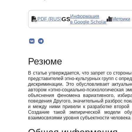
Информация
GS
PDF (RUS)
Метрики
в Google Scholar
Резюме
В статье утверждается, что запрет со сторо
представителей этно-культурных групп с опр
дискриминации. Это обусловливает актуаль
автором «этно-социально-психологическая эм
объяснения феномена вариативного, избир
поведения Другого, значительный разброс по
и между ними привели к разработке второй 
Создание такой эмпирической модели обу
взаимосвязями уровня субъектности человека