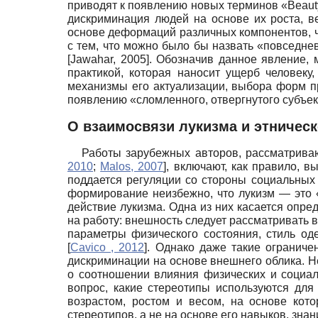
приводят к появлению новых терминов
«
Beaut
дискриминация людей на основе их роста, в
основе деформаций различных компонентов, ча
с тем, что можно было бы назвать «повсед
[
Jawahar, 2005
]
. Обозначив данное явление, 
практикой, которая наносит ущерб человеку
механизмы его актуализации, выбора форм пр
появлению «сломленного, отвергнутого субъек
О взаимосвязи лукизма и этничес
Работы зарубежных авторов, рассматрив
2010
;
Malos, 2007
]
, включают, как правило, в
поддается регуляции со стороны социальных 
формирование неизбежно, что лукизм — это 
действие лукизма. Одна из них касается опр
на работу: внешность следует рассматривать в
параметры физического состояния, стиль од
[
Cavico , 2012
]
. Однако даже такие ограниче
дискриминации на основе внешнего облика. Н
о соотношении влияния физических и социа
вопрос, какие стереотипы используются для
возрастом, ростом и весом, на основе кот
стереотипов, а не на основе его навыков, зна