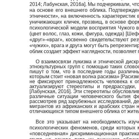
2014
;
Лабунская, 2016а
]
. Мы подчеркивали, чт
на основе его внешнего облика. Подтвержде
этничности», на включенность характеристик 
уничи­жающих кличек, прозвищ, в основе фор
психологической модели восприятия Чужого
(цвет волос, глаз, кожи, фигура, одежда)
[
Шефе
«друг»-«враг», косвенно свидетельствуют р
«чужих», врага и друга могут быть репрезент
облик создает эффект наглядности, позволяе
О взаимосвязи лукизма и этнической диск
этнокультурных групп с помощью таких слово
пишут о том, что в последние годы различн
которым стоит «новая волна расизма»
[
Расизм
не фиксируют принадлежность человека к оп
актуализируют стереотипы и предрассудки,
[
Лабунская, 2016
]
. Эти стереотипы обусловли
различные ситуации человеческого бытия ф
рассмотрев ряд зарубежных исследований, де
мигрантов из африканских и арабских стран
отличающихся типом внешнего облика от жит
Все это указывает на необходимость изуч
психологических феноменов, среди которых
«повседневная» дискриминационная практика