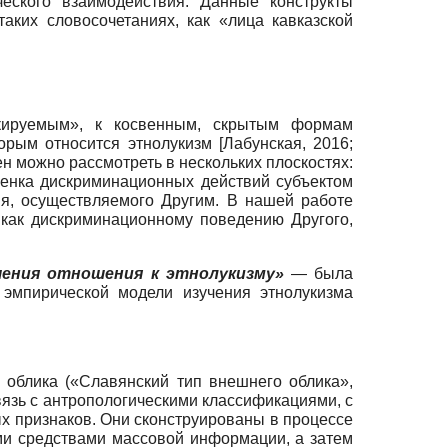
еского взаимодействия. Данные конструкты
аких словосочетаниях, как «лица кавказской
кируемым», к косвенным, скрытым формам
торым относится этнолукизм
[
Лабунская, 2016
;
 можно рассмотреть в нескольких плоскостях:
ценка дискриминационных действий субъектом
я, осуществляемого Другим. В нашей работе
 как дискриминационному поведению Другого,
учения отношения к этнолукизму»
— была
 эмпирической модели изучения этнолукизма
 облика («Славянский тип внешнего облика»,
связь с антропологическими классификациями, с
ых признаков. Они сконструированы в процессе
ми средствами массовой информации, а затем