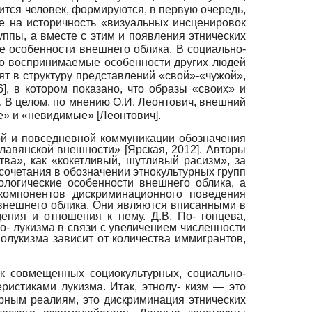
сится человек, формируются, в первую очередь,
е на историчность «визуальных инсценировок
уппы, а вместе с этим и появления этнических
е особенности внешнего облика. В социально-
о воспринимаемые особенности других людей
дят в структуру представлений «свой»-«чужой»,
6
]
, в котором показано, что образы «своих» и
 В целом, по мнению О.И. Ле­онтович, внешний
ые» и «невидимые»
[
Леонтович
]
.
ой и повседневной коммуникации обозначения
 славянской внешности»
[
Ярская, 2012
]
. Авторы
ва», как «кокетливый, шутливый расизм», за
сочетания в обозначении этнокультурных групп
ологические особенности внешнего облика, а
 компонентов дискриминационного поведения
 внешнего облика. Они являются вписанными в
ния и отношения к нему. Д.В. По- гонцева,
- лукизма в связи с увеличением численности
нолукизма зависит от количества иммигрантов,
ак совмещенных социокультурных, социально-
истиками лукизма. Итак, этнолу- кизм — это
рным реалиям, это дискриминация этнических