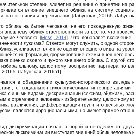
значительной степени влияет на решение о принятии на р
черкивается влияние внешнего облика на систему социал
ти, на состояния и переживания
[
Лабунская, 2016б
;
Лабунск
 облика на бытие человека, на его повседневную жизнь
 внешнему облику ответственности за все то, что происх
получие человека
[
Moss, 2014
]
. Что добавляет включение 
ненности лукизма? Ответом могут служить, с одной сторо
облика усиливается влияние оценки внешнего вида на урове
ющейся информации, формирование схемы внешнего облик
нака оценки своего и чужого внешнего облика. С другой 
 избирательному, целостному восприятию партнера по вз
, 2016б
;
Лабунская, 2016а1
]
.
ючается в объединении культурно-исторического взгляда 
йствия, с социально-психологическими интерпретациями 
ка с иными видами дискриминации (сексизм, эйджизм, раси
 в стремлении человека к избирательному, целостному во
ктика различения, дифференциации групп и отдельных люд
усом, являются иррациональными, но имеют прямое отнош
вид дискриминации связан, а порой и неотделим от друг
ической дискриминации выступает внешний облик человека