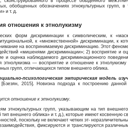
, сконструированного в процессе обыденного межэтнич
ных, обобщенных обозначениях этнокультурных групп, в т
 и т. д.
ия отношения к этнолукизму
ческих форм дискриминации к символическим, к «мас
титуциональной, к «множественной» дискриминации, к ко
внимание на воспринимаемую дискриминацию. Этот феномен
действий «мишенями дискриминации»; 2) восприятие и о
тие и оценка наблюдаемого дискриминационного поведени
ия этнолукизма — восприятие и отношение к этнолукизму
рных групп, отличающихся типом внешнего облика.
социально-психологическая эмпирическая модель из
н
[
Бзезян, 2015
]
. Новизна подхода к построению данной
дится
отношение к этнолукизму
.
ниям этнокультурных групп, указывающим на тип внешнего
 тип внешнего облика» и т. д.), которые имеют косвенную 
ностей, поскольку не включают четких эт- норазличительн
 взаимодействия, фиксируются и транслируются различны