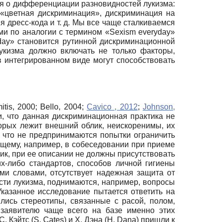
ря о дифференциации разновидностей лукизма:
 «цветная дискриминация», дискриминация на
 дресс-кода и т. д. Мы все чаще сталкиваемся
ми по аналогии с термином
«
Sexism
everyday
»
day
»
становится рутинной дискриминационной
лукизма должно включать не только факторы,
в интегрированном виде могут способствовать
itis, 2000
;
Bello, 2004
;
Cavico , 2012
;
Johnson,
ни, что данная дискриминационная практика не
торых лежит внешний облик, неискоренимы, их
 что не предпринимаются попытки ограничить
ющему, например, в собеседовании при приеме
тик, при ее описании не должны присутствовать
х-либо стандартов, способов личной гигиены
ми словами, отсутствует надежная защита от
сти лукизма, поднимаются, например, вопросы
Указанное исследование пытается ответить на
лись стереотипы, связанные с расой, полом,
 заявителю чаще всего на базе именно этих
 С. Кэйтс
(
S
.
Cates
)
и Х. Дэна
(
H
.
Dana
)
пришли к