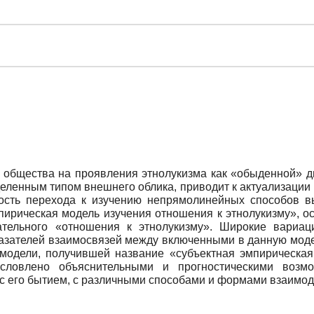
ны общества на проявления этнолукизма как «обыденной» 
еделенным типом внешнего облика, приводит к актуализаци
ность перехода к изучению непрямолинейных способов в
пирическая модель изучения отношения к этнолукизму», ос
ательного «отношения к этнолукизму». Широкие вариац
казателей взаимосвязей между включенными в данную модел
модели, получившей название «субъектная эмпирическая
словлено объяснительными и прогностическими возмо
 с его бытием, с различными способами и формами взаимод