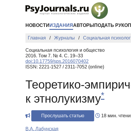
Перейти к основному содержанию
НОВОСТИ
ИЗДАНИЯ
АВТОРЫ
ПОДАТЬ РУКО
Главная
Журналы
Социальная психолог
Социальная психология и общество
2016. Том 7. № 4. С. 19–33
doi:10.17759/sps.2016070402
ISSN: 2221-1527 / 2311-7052 (online)
Теоретико-эмпирич
*
к этнолукизму
Прослушать статью
18 мин. чтени
В.А. Лабунская