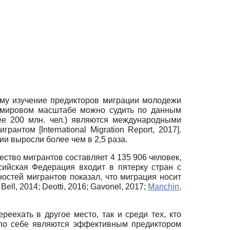
ому изучение предикторов миграции молодежи
в мировом масштабе можно судить по данным
ее 200 млн. чел.) являются международными
мигрантом
[
International Migration Report, 2017
]
.
и выросли более чем в 2,5 раза.
ество мигрантов составляет 4 135 906 человек,
сийская Федерация входит в пятерку стран с
стей мигрантов показал, что миграция носит
;
Bell, 2014
;
Deotti, 2016
;
Gavonel, 2017
;
Manchin,
ехать в другое место, так и среди тех, кто
 по себе являются эффективным предиктором