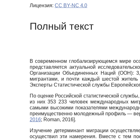
Лицензия:
CC BY-NC 4.0
Полный текст
В современном глобализирующемся мире особ
представляется актуальной исследовательс
Организации Объединенных Наций (ООН): 3,
мигрантами, и почти каждый шестой житель 
Эксперты Статистической службы Европейского
По оценке Российской статистической службы, 
из них 353 233 человек международных ми
самыми высокими показателями международно
преимущественно молодежный профиль — вер
2016
;
Roman, 2016
]
.
Изучение детерминант миграции осуществляе
осуществил эти намерения. Вместе с тем п