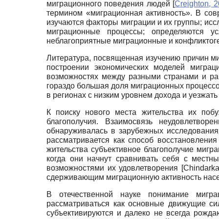
миграционного поведения людей
[
Creighton, 
термином «миграционная активность». В сов
изучаются факторы миграции и их группы; исс
миграционные процессы; определяются ус
неблагоприятные миграционные и кон­фликтог
Литература, посвященная изучению причин ми
построении экономических моделей миграц
возможностях между разными странами и рай
гораздо большая доля миграционных процессов
в регионах с низким уровнем дохода и уезжать
К поиску нового места жительства их побу
благополучия. Взаимосвязь неудовлетво
обнаруживалась в зарубежных исследовани
рассматривается как способ восстановления
жительства субъективное благополучие мигран
когда они начнут сравнивать себя с местн
возможностями их удовлетворения
[
Chindarka
сдерживающим миграционную активность нас
В отечественной науке понимание мигра
рассматриваться как основные движущие си
субъективируются и далеко не всегда рожд