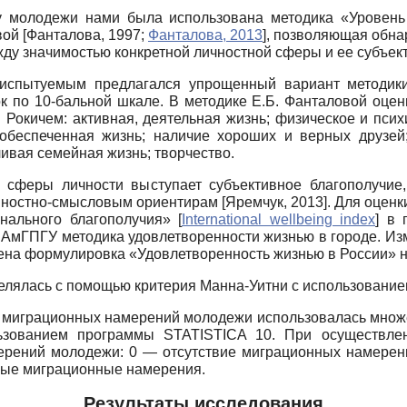
 молодежи нами была использована методика «Уровень
вой
[
Фанталова, 1997
;
Фанталова, 2013
]
, позволяющая обна
жду значимостью конкретной личностной сферы и ее субъек
испытуемым предлагался упрощенный вариант методики
к по 10-бальной шкале. В методике Е.Б. Фанталовой оцен
окичем: активная, деятельная жизнь; физическое и психи
обеспеченная жизнь; наличие хороших и верных друзей;
ливая семейная жизнь; творчество.
 сферы личности выступает субъективное благополучие
енностно-смысловым ориентирам
[
Яремчук, 2013
]
. Для оцен
онального благополучия»
[
International wellbeing index
]
в п
АмГПГУ методика удовлетворенности жизнью в городе. Изм
нена формулировка «Удовлетворенность жизнью в России» н
елялась с помощью критерия Манна-Уитни с использовани
ов миграционных намерений молодежи использовалась множ
льзованием программы
STATISTICA
10. При осуществлен
ерений молодежи: 0 — отсутствие миграционных намерени
ные миграционные намерения.
Результаты исследования