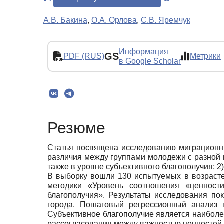
А.В. Бакина
,
О.А. Орлова
,
С.В. Яремчук
Информация
GS
PDF (RUS)
Метрики
в Google Scholar
Резюме
Статья посвящена исследованию миграционны
различия между группами молодежи с разной 
также в уровне субъективного благополучия;
В выборку вошли 130 испытуемых в возрасте
методики «Уровень соотношения «ценност
благополучия». Результаты исследования п
города. Пошаговый регрессионный анализ 
Субъективное благополучие является наиболе
рассогласования между важностью ценностей и