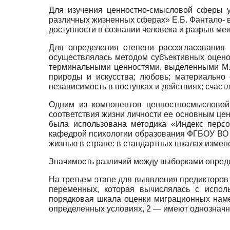
Для изучения ценностно-смысловой сферы у
различных жизненных сферах» Е.Б. Фантало- 
доступности в сознании человека и разрыв ме
Для определения степени рассогласования 
осуществлялась методом субъективных оцено
терминальными ценностями, выделенными М. Р
природы и искусства; любовь; материально 
независимость в поступках и действиях; счаст
Одним из компонентов ценностно­смысловой
соответствия жизни личности ее основным ц
была использована методика «Индекс перс
кафедрой психологии образования ФГБОУ ВО 
жизнью в стране: в стандартных шкалах изме
Значимость различий между выборками опред
На третьем этапе для выявления пре­диктор
переменных, которая вычислялась с испо
порядковая шкала оценки миграционных нам
определенных условиях, 2 — имеют однознач