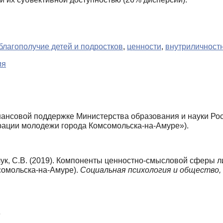
благополучие детей и подростков
,
ценности
,
внутриличност
ия
ансовой поддержке Министерства образования и науки Рос
рации молодежи города Комсомольска-на-Амуре»).
мчук, С.В. (2019). Компоненты ценностно-смысловой сферы 
сомольска-на-Амуре).
Социальная психология и общество,
9