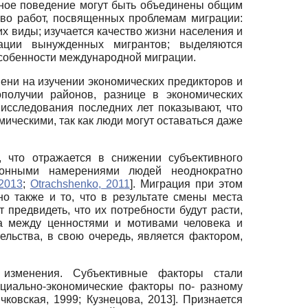
нное поведение могут быть объединены общим
тво работ, посвященных проблемам миграции:
х виды; изучается качество жизни населения и
тации вынужденных мигрантов; выделяются
особенности международной миграции.
ени на изучении экономических предикторов и
получии районов, разнице в экономических
исследования последних лет показывают, что
ическими, так как люди могут оставаться даже
, что отражается в снижении субъективного
ионными намерениями людей неоднократно
2013
;
Otrachshenko, 2011
]
. Миграция при этом
о также и то, что в результате смены места
 предвидеть, что их потребности будут расти,
са между ценностями и мотивами человека и
тельства, в свою очередь, является фактором,
 изменения. Субъективные факторы стали
циально-экономические факторы по- разному
чковская, 1999
;
Кузнецова, 2013
]
. Признается