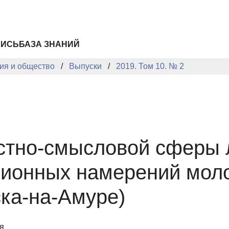
ПИСЬ
БАЗА ЗНАНИЙ
ия и общество
Выпуски
2019. Том 10. № 2
стно-смысловой сферы л
ционных намерений мол
ка-на-Амуре)
я