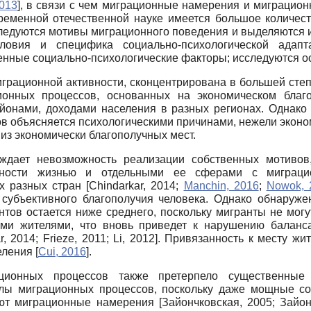
2013
]
, в связи с чем миграционные намерения и миграцио
ременной отечественной науке имеется большое количес
ледуются мотивы миграционного поведения и выделяются и
ловия и специфика социально-психологической адап
енные социально-психологические факторы; исследуются 
грационной активности, сконцентрирована в большей степ
ионных процессов, основанных на экономическом благо
онами, доходами населения в разных регионах. Однако 
 объясняется психологическими причинами, нежели эконом
 из экономически благополучных мест.
ждает невозможность реализации собственных мотивов
ренности жизнью и отдельными ее сферами с миграц
ях разных стран
[
Chindarkar, 2014
;
Manchin, 2016
;
Nowok, 
 субъективного благополучия человека. Однако обнаружен
тов остается ниже среднего, поскольку мигранты не могут
ыми жителями, что вновь приведет к нарушению балан
r, 2014
;
Frieze, 2011
;
Li, 2012
]
. Привязанность к месту жи
еления
[
Cui, 2016
]
.
ционных процессов также претерпело существенные
лы миграционных процессов, поскольку даже мощные со
ают миграционные намерения
[
Зайончковская, 2005
;
Зайон