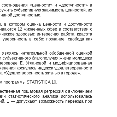
 соотношения «ценности» и «доступности» в
ружить субъективную значимость ценностей, их
тивной доступностью.
, в котором оценка ценности и доступности
иваются 12 жизненных сфер в соответствии с
ческое здоровье; интересная работа; красота
 уверенность в себе; познание; свобода как
, являясь интегральной обобщенной оценкой
ки субъективного благополучия жизни молодежи
ереводе Е. Углановой и модифицированная
енения коснулись индекса удовлетворенности
а «Удовлетворенность жизнью в городе».
ем программы
STATISTICA
10.
ественная пошаговая регрессия с включением
ии статистического анализа использовалась
й, 1 — допускают возможность переезда при