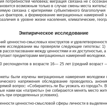
 потребностей человека; миграция связана не с осознани
тановится возможным только в случае смены места жительс
рямую связана с критериями субъективного благополучия 
ых факторов, а формирование миграционных намерений за
азличия в уровне жизни населения, климатические, геогр
Эмпирическое исследование
ичий ценностно-смысловых конструктов и удовлетвореннос
ем исследовании мы проверяли следующие гипотезы: 1) 
 рассогласовании между ценностями и их доступностью, а 
тупают предикторами миграционных намерений молодежи.
 респондентов в возрасте 16— 25 лет (средний возраст — 
нкеты были изучены миграционные намерения молодежи г.
гического напряжения обследование проводилось анони
рямой вопрос: «Собираетесь ли Вы уезжать из города?». В
ые нами как «патриоты» (не собираются менять место жит
хать при определенных условиях).
бенности ценностно-смысловой сферы личности в выделенн