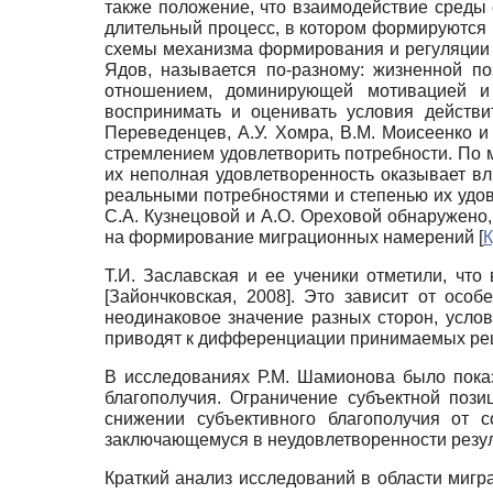
также положение, что взаимодействие среды 
длительный процесс, в котором формируются
схемы механизма формирования и регуляции л
Ядов, называется по-разному: жизненной по
отношением, доминирующей мотивацией и 
воспринимать и оценивать условия действи
Переведенцев, А.У. Хомра, В.М. Моисеенко и
стремлением удовлетворить потребности. По 
их неполная удовлетворенность оказывает в
реальными потребностями и степенью их удо
С.А. Куз­нецовой и А.О. Ореховой обнаружено
на формирование миграционных намерений
[
К
Т.И. Заславская и ее ученики отметили, чт
[
Зайончковская, 2008
]
. Это зависит от особ
неодинаковое значение разных сторон, услов
приводят к дифференциации принимаемых реш
В исследованиях Р.М. Шамионова было показ
благополучия. Ограничение субъектной поз
снижении субъективного благополучия от с
заключающемуся в неудовлетворенности резуль
Краткий анализ исследований в области мигр