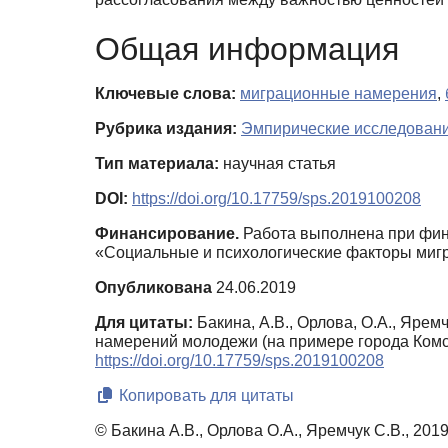
Общая информация
Ключевые слова:
миграционные намерения
,
Рубрика издания:
Эмпирические исследован
Тип материала:
научная статья
DOI:
https://doi.org/10.17759/sps.2019100208
Финансирование.
Работа выполнена при фин
«Социальные и психологические факторы миг
Опубликована
24.06.2019
Для цитаты:
Бакина, А.В., Орлова, О.А., Яре
намерений молодежи (на примере города Ком
https://doi.org/10.17759/sps.2019100208
Копировать для цитаты
© Бакина А.В., Орлова О.А., Яремчук С.В., 201