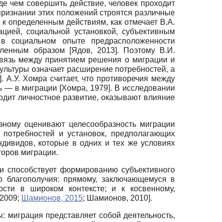
де чем совершить действие, человек проходит
ризнании этих положений строятся различные
к определенным действиям, как отмечает В.А.
ацией, социальной установкой, субъективным
 в социальном опыте предрасположенности
деленным образом
[
Ядов, 2013
]
. Поэтому В.И.
 связь между принятием решения о миграции и
ультуры означает расширение потребностей, а
]
. А.У. Хомра считает, что противоречия между
ь — в миграции
[
Хомра, 1979
]
. В исследовании
ходит личностное развитие, оказывают влияние
азному оценивают целесообразность миграции
, потребностей и установок, предполагающих
ндивидов, которые в одних и тех же условиях
оров миграции.
ни способствует формированию субъективного
о благополучия: прямому, заключающемуся в
ости в широком контексте; и к косвенному,
 2009
;
Шамионов, 2015
;
Шамионов, 2010
]
.
: миграция представляет собой деятельность,