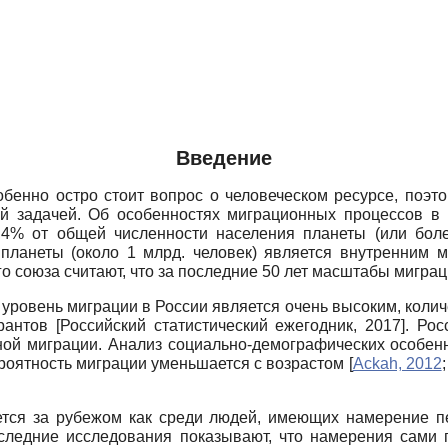
Введение
енно остро стоит вопрос о человеческом ресурсе, поэт
кой задачей. Об особенностях миграционных процессов 
4% от общей численности населения планеты (или бол
планеты (около 1 млрд. человек) является внутренним 
 союза считают, что за последние 50 лет масштабы миграци
уровень миграции в России является очень высоким, колич
грантов
[
Российский статистический ежегодник, 2017
]
. Рос
й миграции. Анализ социально-демографических особенно
оятность миграции уменьшается с возрастом
[
Ackah, 2012
тся за рубежом как среди людей, имеющих намерение пере
оследние исследования показывают, что намерения сами