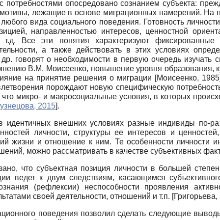
с потребностями опосредовано сознанием субъекта: преж
 мотивы, лежащие в основе миграционных намерений. На п
юбого вида социального поведения. Готовность личности 
зицией, направленностью интересов, ценностной ориент
т.д. Все эти понятия характеризуют фиксированные
тельности, а также действовать в этих условиях опре
 др. говорят о необходимости в первую очередь изучать
мнению В.М. Моисеенко, повышение уровня образования, к
лияние на принятие решения о миграции
[
Моисеенко, 1985
влетворения порождают новую специфическую потребност
, что микро- и макросоциальные условия, в которых проис
узнецова, 2015
]
.
о в идентичных внешних условиях разные индивиды по-р
енностей личности, структуры ее интересов и ценностей
ий жизни и отношение к ним. Те особенности личности и
ений, можно рассматривать в качестве субъективных факт
ано, что субъектная позиция личности в большей степе
иции ведет к двум следствиям, касающимся субъективног
ознания (рефлексии) неспособности проявления активн
татами своей деятельности, отношений и т.п.
[
Григорьева,
ационного поведения позволил сделать следующие выводы