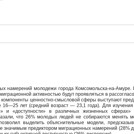
х намерений молодежи города Комсомольска-на-Амуре. В
миграционной активностью будут проявляться в рассогласо
 2) компоненты ценностно-смысловой сферы выступают пр
 16—25 лет (средний возраст — 23,1 года). Для изучени
и» и «доступности» в различных жизненных сферах» 
оказали, что 26% молодых людей не собираются менять м
позволил выделить объяснительные модели, предсказы
е значимым предиктором миграционных намерений (28% ди
 их субъективной доступностью (26% дисперсии).