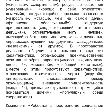
(«сильный», «спортивный»), ресурсные состояния
(«уверенный», «хорошо к себе относится»,
«смелый», «отдыхающий»), признаки взрослости
(«взрослый», «старше, чем на самом деле»,
«финансово обеспеченный»), гендерную
принадлежность («подчеркивающий, что я парень/
девушка»), отличительные черты («человек,
имеющий собственное мнение», «яркая личность»,
«превосходствующий над другими», «загадочный»,
«независимый от других»). В пространстве
реального общения этот компонент содержит
характеристики, отражающие преимущественно
позитивный образ подростка («классный», «шутник»,
«веселый», «смешной», «любящий животных»).
Вместе с этим присутствуют характеристики,
отражающие отличительные черты («крутой»,
«интересный», «показывающий пример
окружающим»), внешнюю привлекательность
(«модный»), признание окружающих («стремящийся
понравиться другим», «популярный среди
сверстников»).
Компонент «Робость» в пространстве социальной