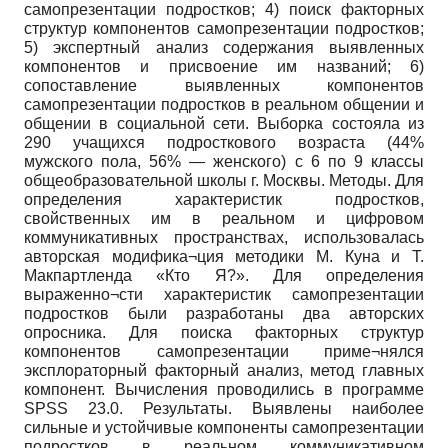
самопрезентации подростков; 4) поиск факторных
структур компонентов самопрезентации подростков;
5) экспертный анализ содержания выявленных
компонентов и присвоение им названий; 6)
сопоставление выявленных компонентов
самопрезентации подростков в реальном общении и
общении в социальной сети. Выборка состояла из
290 учащихся подросткового возраста (44%
мужского пола, 56% — женского) с 6 по 9 классы
общеобразовательной школы г. Москвы. Методы. Для
определения характеристик подростков,
свойственных им в реальном и цифровом
коммуникативных пространствах, использовалась
авторская модифика¬ция методики М. Куна и Т.
Макпартленда «Кто Я?». Для определения
выраженно¬сти характеристик самопрезентации
подростков были разработаны два авторских
опросника. Для поиска факторных структур
компонентов самопрезентации приме¬нялся
эксплораторный факторный анализ, метод главных
компонент. Вычисления проводились в программе
SPSS 23.0. Результаты. Выявлены наиболее
сильные и устойчивые компоненты самопрезентации
подростков в реальном коммуникативном