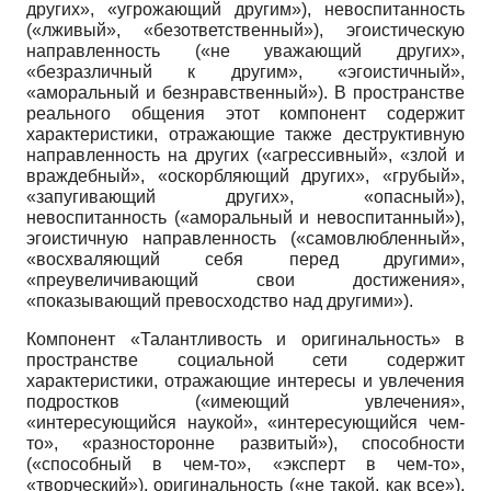
других», «угрожающий другим»), невоспитанность
(«лживый», «безответственный»), эгоистическую
направленность («не уважающий других»,
«безразличный к другим», «эгоистичный»,
«аморальный и безнравственный»). В пространстве
реального общения этот компонент содержит
характеристики, отражающие также деструктивную
направленность на других («агрессивный», «злой и
враждебный», «оскорбляющий других», «грубый»,
«запугивающий других», «опасный»),
невоспитанность («аморальный и невоспитанный»),
эгоистичную направленность («самовлюбленный»,
«восхваляющий себя перед другими»,
«преувеличивающий свои достижения»,
«показывающий превосходство над другими»).
Компонент «Талантливость и оригинальность» в
пространстве социальной сети содержит
характеристики, отражающие интересы и увлечения
подростков («имеющий увлечения»,
«интересующийся наукой», «интересующийся чем-
то», «разносторонне развитый»), способности
(«способный в чем-то», «эксперт в чем-то»,
«творческий»), оригинальность («не такой, как все»),