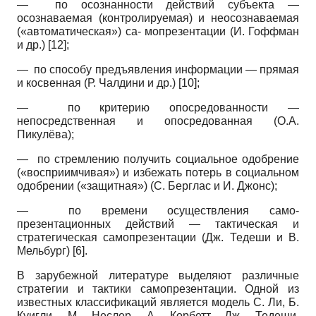
— по осознанности действий субъекта —
осознаваемая (контролируемая) и неосознаваемая
(«автоматическая») са- мопрезентации (И. Гоффман
и др.)
[12]
;
— по способу предъявления информации — прямая
и косвенная (Р. Чалдини и др.)
[10]
;
— по критерию опосредованности —
непосредственная и опосредованная (О.А.
Пикулёва);
— по стремлению получить социальное одобрение
(«восприимчивая») и избежать потерь в социальном
одобрении («защитная») (С. Берглас и И. Джонс);
— по времени осуществления само-
презентационных действий — тактическая и
стратегическая самопрезентации (Дж. Тедеши и В.
Мельбург)
[6]
.
В зарубежной литературе выделяют различные
стратегии и тактики самопрезентации. Одной из
известных классификаций является модель С. Ли, Б.
Куигли, М. Неслер, А. Кор­бетт, Дж. Тедеши,