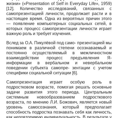
жизни» («
Presentation
of
Self
in
Everyday
Life
», 1959)
[12]
. Количество исследований, связанных с
самопрезентацией личности, продолжает расти и в
настоящее время. Одна из вероятных причин этого
— появление компьютерных социальных сетей, в
которых процесс самопрезентации личности играет
важную роль и требует изучения.
Вслед за О.А. Пикулёвой под само- презентацией мы
понимаем в различной степени осознаваемый и
постоянно осуществляемый в межличностном
взаимодействии процесс предъявления Я-
информации в вербальном и невербальном
поведении субъекта самопре- зентации с учетом
специфики социальной ситуации
[6]
.
Самопрезентация играет особую роль в
подростковом возрасте, помогая решать основные
задачи развития этого периода. Центральным
системным новообразованием подросткового
возраста, по мнению Л.И. Божович, является новый
уровень самосознания, который предполагает
способность подростка познавать себя как личность,
как неповторимую индивидуальность. В результате у