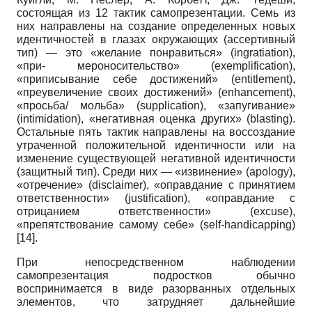
состоящая из 12 тактик самопрезентации. Семь из
них направлены на создание определенных новых
идентичностей в глазах окружающих (ассертивный
тип) — это «желание понравиться» (
ingratiation
),
«при- мероносительство» (
exemplification
),
«приписывание себе достижений» (
entitlement
),
«преувеличение своих достижений» (
enhancement
),
«просьба/ мольба» (
supplication
), «запугивание»
(
intimidation
), «негативная оценка других» (
blasting
).
Остальные пять тактик направлены на воссоздание
утраченной положительной идентичности или на
изменение существующей негативной идентичности
(защитный тип). Среди них — «извинение» (
apology
),
«отречение» (
disclaimer
), «оправдание с принятием
ответственности» (
justification
), «оправдание с
отрицанием ответственности» (
excuse
),
«препятствование самому себе» (
self
-
handicapping
)
[14]
.
При непосредственном наблюдении
самопрезентация подростков обычно
воспринимается в виде разорванных отдельных
элементов, что затрудняет дальнейшие