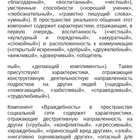
«благодарный», «воспитанный», «честный»),
умственные способности («хороший ученик»,
«любознательный», «грамотно пишущий слова»,
«умный»). В пространстве реального общения этот
компонент содержит характеристики, отражающие, в
первую очередь, воспитанность («честный»,
«культурный и порядочный», «аккуратный»,
«спокойный») и расположенность к коммуникации
(«открытый/ искренний», «добрый», «дружелюбный»,
«вежливый», «доверчивый», «общитель­
ный», «делающий комплименты»). Также
присутствуют характеристики, отражающие
конструктивную деятельностную направленность
подростков на других людей («щедрый»,
«помогающий», «заботливый», «справедливый»,
«трудолюбивый»).
Компонент «Враждебность» в пространстве
социальной сети содержит характеристики,
отражающие деструктивную направленность на
других («грубый», «конфликтный», «агрессивный»,
«враждебный», «приносящий вред другим», «злой»,
«негативно оценивающий других», «опасный для