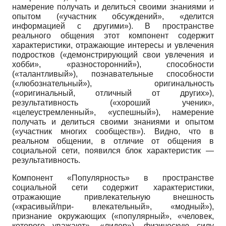
намерение получать и делиться своими знаниями и
опытом («участник обсуждений», «делится
информацией с другими»). В пространстве
реального общения этот компонент содержит
характеристики, отражающие интересы и увлечения
подростков («демонстрирующий свои увлечения и
хобби», «разносторонний»), способности
(«талантливый»), познавательные способности
(«любознательный»), оригинальность
(«оригинальный, отличный от других»),
результативность («хороший ученик»,
«целеустремленный», «успешный»), намерение
получать и делиться своими знаниями и опытом
(«участник многих сообществ»). Видно, что в
реальном общении, в отличие от общения в
социальной сети, появился блок характеристик —
результативность.
Компонент «Популярность» в пространстве
социальной сети содержит характеристики,
отражающие привлекательную внешность
(«красивый/при- влекательный», «модный»),
признание окружающих («популярный», «человек,
которого уважают», «лидер»), физическую силу