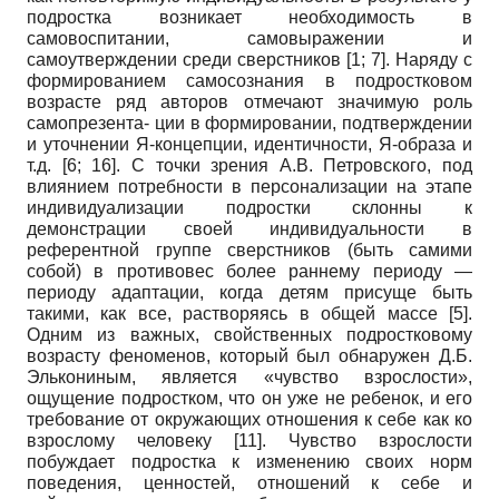
подростка возникает необходимость в
самовоспитании, самовыражении и
самоутверждении среди сверстников
[1; 7]
. Наряду с
формированием самосознания в подростковом
возрасте ряд авторов отмечают значимую роль
самопрезента- ции в формировании, подтверждении
и уточнении Я-концепции, идентичности, Я-образа и
т.д.
[6; 16]
. С точки зрения А.В. Петровского, под
влиянием потребности в персонализации на этапе
индивидуализации подростки склонны к
демонстрации своей индивидуальности в
референтной группе сверстников (быть самими
собой) в противовес более раннему периоду —
периоду адаптации, когда детям присуще быть
такими, как все, растворяясь в общей массе
[5]
.
Одним из важных, свойственных подростковому
возрасту феноменов, который был обнаружен Д.Б.
Элькониным, является «чувство взрослости»,
ощущение подростком, что он уже не ребенок, и его
требование от окружающих отношения к себе как ко
взрослому человеку
[11]
. Чувство взрослости
побуждает подростка к изменению своих норм
поведения, ценностей, отношений к себе и