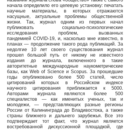
начала определило его целевую установку: печатать
научные материалы, в которых отражаются
насущные, актуальные проблемы общественной
жизни. Так, журнал одним из первых начал
публиковать социально-психологические
исследования проблем, вызванных
пандемией
COVID
-19, и, насколько мне известно, в
планах — продолжение такого рода публикаций. За
недолгие 10 лет своего существования журнал
прошел большой путь от никому не известного
издания до журнала, включенного в такие
авторитетные международные наукометрические
базы, как
Web
of
Science
и
Scopus
. За прошедшие
годы опубликовано более 500 статей, число
цитирований которых в Российском индексе
научного цитирования приближается к 5000.
Авторами журнала являются более 500
специалистов — как именитых ученых, так и
молодежи, — представляющих разные регионы
России от Калининграда до Владивостока, а также
страны ближнего и дальнего зарубежья. Все это
подтверждает тот факт, что журнал является
востребованной дискуссионной площадкой, где