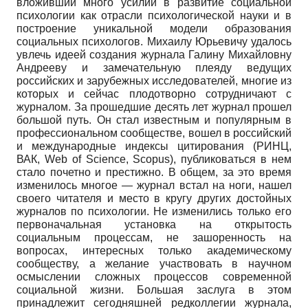
вложивший много усилий в развитие социальной
психологии как отрасли психологической науки и в
построение уникальной модели образования
социальных психологов. Михаилу Юрьевичу удалось
увлечь идеей создания журнала Галину Михайловну
Андрееву и замечательную плеяду ведущих
российских и зарубежных исследователей, многие из
которых и сейчас плодотворно сотрудничают с
журналом. За прошедшие десять лет журнал прошел
большой путь. Он стал известным и популярным в
профессиональном сообществе, вошел в российский
и международные индексы цитирования (РИНЦ,
ВАК,
Web
of
Science
,
Scopus
), публиковаться в нем
стало почетно и престижно. В общем, за это время
изменилось многое — журнал встал на ноги, нашел
своего читателя и место в кругу других достойных
журналов по психологии. Не изменились только его
первоначальная установка на открытость
социальным процессам, не зашоренность на
вопросах, интересных только академическому
сообществу, а желание участвовать в научном
осмыслении сложных процессов современной
социальной жизни. Большая заслуга в этом
принадлежит сегодняшней редколлегии журнала,